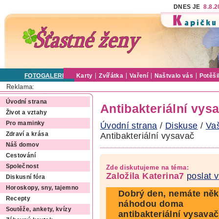
DNES JE
8.8.
FOTOGALERIE
Karty
Zvířátka
Vaření
Naštvalo vás
Potěši
Reklama:
Úvodní strana
Antibakteriální vys
Život a vztahy
Pro maminky
Úvodní strana
/
Diskuse
/
Va
Antibakteriální vysavač
Zdraví a krása
Náš domov
Cestování
Společnost
Zde diskutujeme na téma:
Založila Katerina7
poslat 
Diskusní fóra
Horoskopy, sny, tajemno
Dobrý den, nemáte ně
Recepty
náhodou doma
Soutěže, ankety, kvízy
antibakteriální vysava