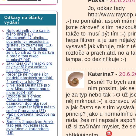
Puska
-
21.6.2014
Jo, odkaz tady
http://www.raycop.
Odkazy na články
:-) no pomáhá, aspoň mám te
vydání
jsme zároveň s tím nezkouše
Nejlepší volby pro šatník
takže to musí být tím :-) pri
tvého dítěte (1)
Onemocnění žlučníku –
hepa filtrem a je tam nějaký
poznejte ty nejčastější a
zjistěte, co znamenají (13)
vysavač jak vibruje, tak z t
Darování vajíček očima
roztoče a prach,atd. no a ta
žen: Co cítí až 72 % dárkyň
a proč o tom nikdo
lampa, co dezinfikuje :-)
nemluví? (44)
Jak interaktivní hračky pro
psy zlepší život vašeho
mazlíčka (26)
Katerina7
-
20.6.2
Recenze nejmódnějších
modelů pánských sandálů:
Drsné! To bych ani
4 návrhy na léto (27)
3 Nejlepší Destinace pro
ním prosím, jak se
Last Minute dovolenou u
moře 2024 (39)
je za typ nebo tak :-O už 
Ozdobte se s grácii:
Průvodce výběrem
něj mrknout :-) a opravdu 
dámských doplňků (55)
a jak často se s tím vysává,
Sedm nejkrásnějších měst v
celém Chorvatsku (37)
princip? jako u normálního
Papír, obyčejná neobyčejná
věc (30)
ráda, žes mi napsala aspoň 
Buritto s Jihočeským žervé,
fazolemi, hovězím ragú,
už si začínám myslet, že se 
avokádem a koriandrem
(16)
zbláááázním...