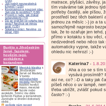
(200)
matrace, plyšáci, závěsy, ja
Jak nebýt nesnesitelná
tím vsáváme tak jednou týd
tchyně? (105)
Koronavirus a nouzový stav.
potřeby častěji, ale píšou,
Jak vás to postihlo? (106)
Prosím o radu, jak získat
prostředí bez těch bakterií 
sebevědomí (70)
Dá se vydržet ve vztahu bez
jednou za měsíc :-) jo a ta 
sexu? Nechce se mnou
samozřejmě naprosto bezpe
spát. (135)
Šikana v práci. Nevíme, co
tak, že to ozařuje jen tehd,
dělat. (69)
přímo v kotaktu s tou věcí, c
nedzvedneš nebo něco tak
automaticky vypne, takže v
Buritto s Jihočeským
žervé, fazolemi,
ohledu nic nehrozí ;-)
hovězím ragú,
avokádem a
koriandrem
Katerina7
-
1.8.20
Mexická klasika
s
Aha a co se s tím 
Jihočeským
žervé od Madety.
vysává prosímtě? 
V tomto
asi ne, co? :-D a taky jak č
jednoduchém
receptu
nechybí
píšeš něco o uv lampě, nem
kvalitní hovězí
maso, mexické
třeba ublížit, zvlášť pokud 
fazole nebo
avokádo. Šmrnc mu dáte
často? :-)
kořením Fajitas a koriandrem.
Zarolujte si dnešní dokonalý
oběd...
pošlete nám recept