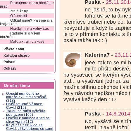
Puska
-
25.11.201
Pracujeme nebo hledáme
práci
no jasně, to by byl
Zralé ženy
toho uv se fakt neb
O čemkoli
Odkud jsme? Píšeme si s
křemíové trubici nebo co, t
krajankami.
nevyzařuje a když to zapneš
Hračky, hry a volný čas
je to v přímém kontaktu s tí
Radíme si o všem
možném
psala takže tak :-)
Málo aktivní diskuse
Píšete sami
Katerina7
-
23.11.
Katalog služeb
jeee, tak to se mi 
Počasí
mi to přišlo děsivé
Odkazy
na vysavači, se kterým vysá
atd... a vysávání jednou za
Dnešní téma
možná stihnu dokonce i víckr
že v návodu nepíšou něco t
Opustit nemocného
manžela? Je mi strašně.
vysává každý den :-D
(218)
Další smutné Vánoce.
Covid (219)
Touhu po dítěti vyřešila
Puska
-
14.8.2014
podrazem (109)
Odešel k milence a teď se
No, vysává se s t
chce vrátit (112)
Když nás nezlikviduje
textil, hlavně ložní
Covid, zlikvidujeme se sami