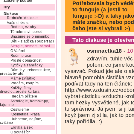
Zábavný koutek
Potřebovala bych vědět
Hry
to funguje (a jestli to
Diskuse
funguje :-D) a taky jak
Redakční diskuse
máte značku, nebo pod
Vaše diskuse
Rodina, vztahy
čeho jste si vybrali :-)
Těhotenství, porod
Snažíme se o miminko
Tato diskuse je otevřen
Děti - zlatíčka i puberťáci
Alergie, nemoci, zdraví
osmnactka18
-
10
O Vaření
Ruční práce
Zdravím, tuhle věc
Prostě domácnost
potom, co jsme kou
Kytičky a zahrádky
vysavač. Pokud jde ale o al
Dům, byt..rekonstrukce,
přestavby atd.
hlavně pomohla čistička vz
Máme zvířátko
podívat tady na ten článek:
Prodám, koupím..
Knížky, filmy,
http://www.vzdusin.cz/odbor
divadlo...prostě kultura
vybrat-cisticku-vzduchu-kr
Hledám přátele
Astrologie, horoskopy,
tam hezky vysvětlené, jak t
tajemno
tu správnou. Já jsem si ji t
Cestujeme
když jsem zjistila, jak to p
Kosmetika, krása
Hubneme, nejíme,
taky pořídila. :)
cvičíme
Erotika a sex
O soutěžích