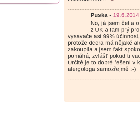
Puska
-
19.6.2014
No, já jsem četla o
z UK a tam prý pro
vysavače asi 99% účinnost,
protože dcera má nějaké ale
zakoupila a jsem fakt spoko
pomáhá, zvlášť pokud ti vad
Určitě je to dobré řešení v 
alergologa samozřejmě :-)