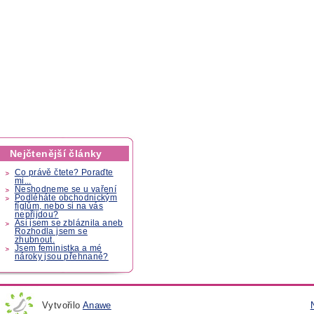
Nejčtenější články
Co právě čtete? Poraďte
mi...
Neshodneme se u vaření
Podléháte obchodnickým
fíglům, nebo si na vás
nepřijdou?
Asi jsem se zbláznila aneb
Rozhodla jsem se
zhubnout.
Jsem feministka a mé
nároky jsou přehnané?
Vytvořilo
Anawe