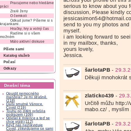
across your profile on this 
Pracujeme nebo hledáme
serious to know about you f
práci
Zralé ženy
discussion, Please kindly c
O čemkoli
jessicasimon54@hotmail.com 
Odkud jsme? Píšeme si s
send to you my photos and 
krajankami.
Hračky, hry a volný čas
myself.
Radíme si o všem
i am looking forward to see
možném
Málo aktivní diskuse
in my mailbox, thanks,
yours lovely,
Píšete sami
Jessica.
Katalog služeb
Počasí
Odkazy
šarlotaPB
-
29.3.
Děkuji mnohokrát 
Dnešní téma
Opustit nemocného
zlaticko439
-
29.3
manžela? Je mi strašně.
(218)
Určitě můžu http:/
Další smutné Vánoce.
Covid (219)
mabo.cz/ , myslím 
Touhu po dítěti vyřešila
podrazem (109)
Odešel k milence a teď se
chce vrátit (112)
šarlotaPB
-
29.3.
Když nás nezlikviduje
Covid, zlikvidujeme se sami