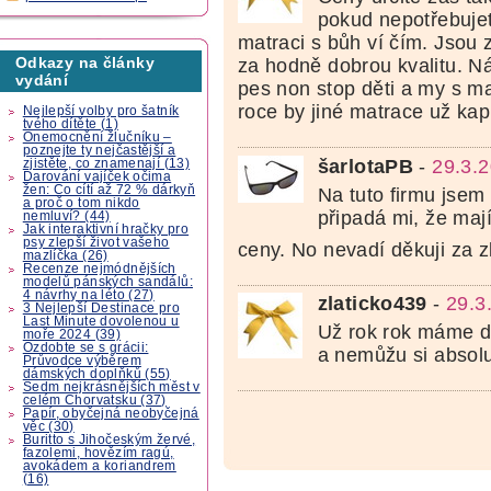
pokud nepotřebujet
matraci s bůh ví čím. Jsou
Odkazy na články
za hodně dobrou kvalitu. Ná
vydání
pes non stop děti a my s m
roce by jiné matrace už kap
Nejlepší volby pro šatník
tvého dítěte (1)
Onemocnění žlučníku –
poznejte ty nejčastější a
šarlotaPB
-
29.3.
zjistěte, co znamenají (13)
Darování vajíček očima
žen: Co cítí až 72 % dárkyň
Na tuto firmu jsem 
a proč o tom nikdo
připadá mi, že maj
nemluví? (44)
Jak interaktivní hračky pro
psy zlepší život vašeho
ceny. No nevadí děkuji za 
mazlíčka (26)
Recenze nejmódnějších
modelů pánských sandálů:
4 návrhy na léto (27)
zlaticko439
-
29.3
3 Nejlepší Destinace pro
Last Minute dovolenou u
Už rok rok máme 
moře 2024 (39)
Ozdobte se s grácii:
a nemůžu si absolu
Průvodce výběrem
dámských doplňků (55)
Sedm nejkrásnějších měst v
celém Chorvatsku (37)
Papír, obyčejná neobyčejná
věc (30)
Buritto s Jihočeským žervé,
fazolemi, hovězím ragú,
avokádem a koriandrem
(16)