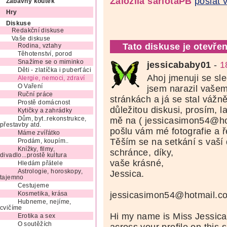
Založila šarlotaPB
poslat 
Zábavný koutek
Hry
Diskuse
Redakční diskuse
Vaše diskuse
Tato diskuse je otevřen
Rodina, vztahy
Těhotenství, porod
Snažíme se o miminko
jessicababy01
-
1
Děti - zlatíčka i puberťáci
Ahoj jmenuji se sl
Alergie, nemoci, zdraví
O Vaření
jsem narazil vašem
Ruční práce
stránkách a já se stal vážn
Prostě domácnost
důležitou diskusi, prosím, l
Kytičky a zahrádky
Dům, byt..rekonstrukce,
mě na ( jessicasimon54@hot
přestavby atd.
pošlu vám mé fotografie a ř
Máme zvířátko
Těším se na setkání s vaší
Prodám, koupím..
Knížky, filmy,
schránce, díky,
divadlo...prostě kultura
vaše krásné,
Hledám přátele
Astrologie, horoskopy,
Jessica.
tajemno
Cestujeme
jessicasimon54@hotmail.c
Kosmetika, krása
Hubneme, nejíme,
cvičíme
Hi my name is Miss Jessica
Erotika a sex
O soutěžích