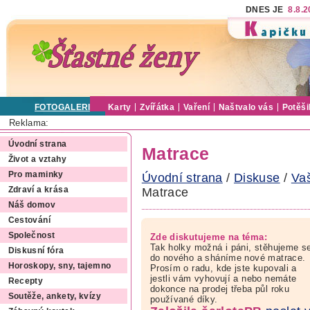
DNES JE
8.8.
FOTOGALERIE
Karty
Zvířátka
Vaření
Naštvalo vás
Potěši
Reklama:
Úvodní strana
Matrace
Život a vztahy
Pro maminky
Úvodní strana
/
Diskuse
/
Va
Matrace
Zdraví a krása
Náš domov
Cestování
Společnost
Zde diskutujeme na téma:
Tak holky možná i páni, stěhujeme s
Diskusní fóra
do nového a sháníme nové matrace.
Horoskopy, sny, tajemno
Prosím o radu, kde jste kupovali a
jestli vám vyhovují a nebo nemáte
Recepty
dokonce na prodej třeba půl roku
Soutěže, ankety, kvízy
používané díky.