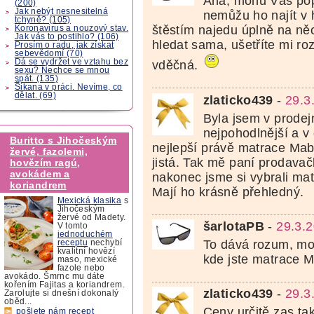
Aha, mohu Vás pop
(200)
Jak nebýt nesnesitelná
nemůžu ho najít v h
tchyně? (105)
štěstím najedu úplně na ně
Koronavirus a nouzový stav.
Jak vás to postihlo? (106)
hledat sama, ušetříte mi r
Prosím o radu, jak získat
sebevědomí (70)
Dá se vydržet ve vztahu bez
vděčná.
sexu? Nechce se mnou
spát. (135)
Šikana v práci. Nevíme, co
dělat. (69)
zlaticko439
-
29.3
Byla jsem v prodej
nejpohodlnější a v
Buritto s Jihočeským
nejlepší právě matrace Mab
žervé, fazolemi,
jistá. Tak mě paní prodavač
hovězím ragú,
avokádem a
nakonec jsme si vybrali ma
koriandrem
Mají ho krásně přehledný.
Mexická klasika
s
Jihočeským
žervé od Madety.
šarlotaPB
-
29.3.
V tomto
jednoduchém
To dává rozum, mo
receptu
nechybí
kvalitní hovězí
kde jste matrace 
maso, mexické
fazole nebo
avokádo. Šmrnc mu dáte
kořením Fajitas a koriandrem.
zlaticko439
-
29.3
Zarolujte si dnešní dokonalý
oběd...
Ceny určitě zas ta
pošlete nám recept