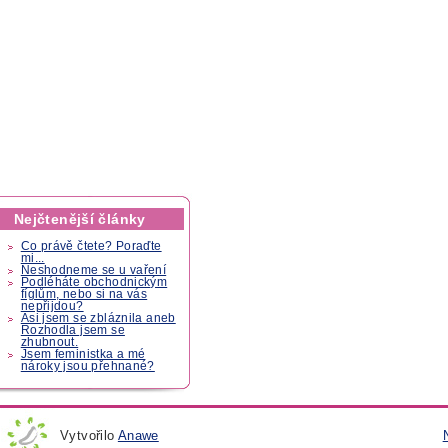
Nejčtenější články
Co právě čtete? Poraďte
mi...
Neshodneme se u vaření
Podléháte obchodnickým
fíglům, nebo si na vás
nepřijdou?
Asi jsem se zbláznila aneb
Rozhodla jsem se
zhubnout.
Jsem feministka a mé
nároky jsou přehnané?
Vytvořilo
Anawe