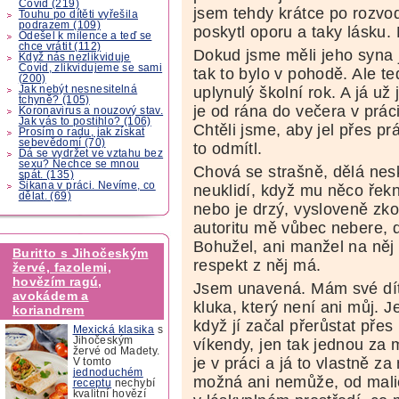
Covid (219)
jsem tehdy krátce po rozvo
Touhu po dítěti vyřešila
podrazem (109)
poskytl oporu a taky lásku.
Odešel k milence a teď se
chce vrátit (112)
Dokud jsme měli jeho syna 
Když nás nezlikviduje
Covid, zlikvidujeme se sami
tak to bylo v pohodě. Ale te
(200)
Jak nebýt nesnesitelná
uplynulý školní rok. A já už
tchyně? (105)
je od rána do večera v prác
Koronavirus a nouzový stav.
Jak vás to postihlo? (106)
Chtěli jsme, aby jel přes p
Prosím o radu, jak získat
sebevědomí (70)
to odmítl.
Dá se vydržet ve vztahu bez
sexu? Nechce se mnou
Chová se strašně, dělá nes
spát. (135)
Šikana v práci. Nevíme, co
neuklidí, když mu něco řekn
dělat. (69)
nebo je drzý, vysloveně zko
autoritu mě vůbec nebere, 
Bohužel, ani manžel na něj 
Buritto s Jihočeským
respekt z něj má.
žervé, fazolemi,
hovězím ragú,
Jsem unavená. Mám své dít
avokádem a
kluka, který není ani můj. 
koriandrem
když jí začal přerůstat přes 
Mexická klasika
s
Jihočeským
víkendy, jen tak jednou za 
žervé od Madety.
je v práci a já to vlastně z
V tomto
jednoduchém
možná ani nemůže, od malič
receptu
nechybí
kvalitní hovězí