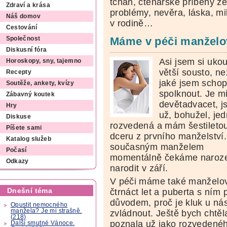
tchán, čtenářské příběhy ze
Zdraví a krása
problémy, nevěra, láska, mi
Náš domov
v rodině…
Cestování
Máme v péči manželo
Společnost
Diskusní fóra
Asi jsem si uko
Horoskopy, sny, tajemno
větší sousto, ne
Recepty
jaké jsem scho
Soutěže, ankety, kvízy
spolknout. Je m
Zábavný koutek
devětadvacet, 
Hry
už, bohužel, je
Diskuse
rozvedená a mám šestileto
Píšete sami
dceru z prvního manželství
Katalog služeb
současným manželem
Počasí
momentálně čekáme narozen
Odkazy
narodit v září.
V péči máme také manželov
Dnešní téma
čtrnáct let a puberta s ním 
důvodem, proč je kluk u ná
Opustit nemocného
manžela? Je mi strašně.
zvládnout. Ještě bych chtě
(218)
poznala už jako rozvedeného.
Další smutné Vánoce.