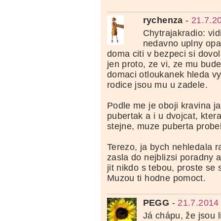
rychenza
-
21.7.2
Chytrajakradio: vidi
nedavno uplny opak
doma citi v bezpeci si dovol
jen proto, ze vi, ze mu bud
domaci otloukanek hleda vy
rodice jsou mu u zadele.
Podle me je oboji kravina j
pubertak a i u dvojcat, kte
stejne, muze puberta probeh
Terezo, ja bych nehledala r
zasla do nejblizsi poradny 
jit nikdo s tebou, proste se
Muzou ti hodne pomoct.
PEGG
-
21.7.2014
Já chápu, že jsou li