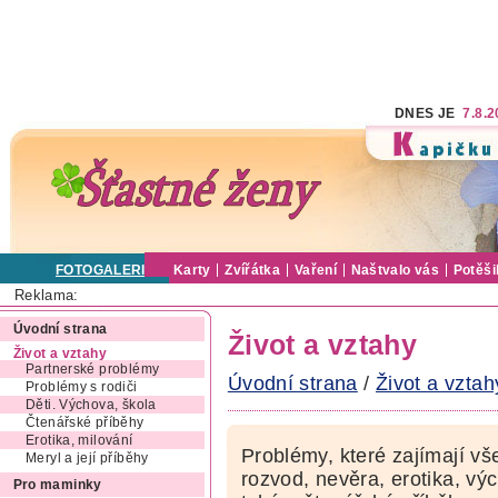
DNES JE
7.8.
FOTOGALERIE
Karty
Zvířátka
Vaření
Naštvalo vás
Potěši
Reklama:
Úvodní strana
Život a vztahy
Život a vztahy
Partnerské problémy
Úvodní strana
/
Život a vztah
Problémy s rodiči
Děti. Výchova, škola
Čtenářské příběhy
Erotika, milování
Problémy, které zajímají vš
Meryl a její příběhy
rozvod, nevěra, erotika, výc
Pro maminky