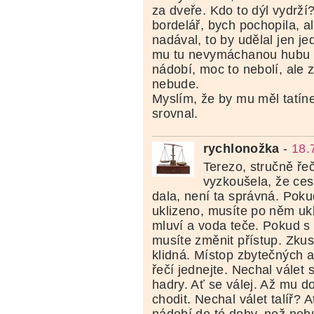
za dveře. Kdo to dýl vydrží?
bordelář, bych pochopila, a
nadával, to by udělal jen j
mu tu nevymáchanou hubu 
nádobí, moc to nebolí, ale z
nebude.
Myslím, že by mu měl tatíne
srovnal.
rychlonožka
-
18.
Terezo, stručně řeč
vyzkoušela, že cest
dala, není ta správná. Pok
uklizeno, musíte po něm ukl
mluví a voda teče. Pokud s
musíte změnit přístup. Zkus
klidná. Místop zbytečných 
řečí jednejte. Nechal válet 
hadry. Ať se válej. Až mu 
chodit. Nechal válet talíř? A
nádobí do té doby, než nebu