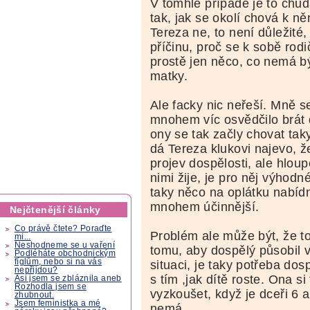
V tomhle případě je to chu
tak, jak se okolí chová k n
Tereza ne, to není důležité,
příčinu, proč se k sobě rod
prostě jen něco, co nemá b
matky.
Ale facky nic neřeší. Mně s
mnohem víc osvědčilo brát d
ony se tak začly chovat taky
dá Tereza klukovi najevo, 
projev dospělosti, ale hloup
nimi žije, je pro něj výhodn
taky něco na oplátku nabíd
mnohem účinnější.
Nejčtenější články
Co právě čtete? Poraďte
Problém ale může být, že t
mi...
Neshodneme se u vaření
tomu, aby dospělý působil 
Podléháte obchodnickým
fíglům, nebo si na vás
situaci, je taky potřeba dosp
nepřijdou?
s tím ,jak dítě roste. Ona s
Asi jsem se zbláznila aneb
Rozhodla jsem se
vyzkoušet, když je dceři 6 a
zhubnout.
Jsem feministka a mé
nemá.