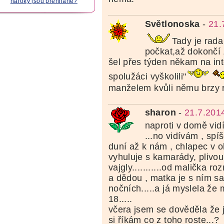
nároky jsou přehnané?
Světlonoska
-
21.
Tady je rada
počkat,až dokončí
šel přes týden někam na int
spolužáci vyškolili"
manželem kvůli němu brzy 
sharon
-
21.7.201
naproti v domě vid
...no vidívám , spí
duní až k nám , chlapec v 
vyhuluje s kamarády, plivou
vajgly...........od malička 
a dědou , matka je s ním sa
nočních.....a já myslela že
18.....
včera jsem se dověděla že jd
si říkám co z toho roste...?