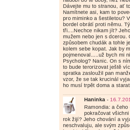
Dávejte mu to stranou, ať t
Namítnete asi, kam to pove
pro miminko a šestiletou? V
bordel obrátí proti němu. T
tři....Nechce nikam jít? Jeh
mužem nebo jen s dcerou. 
způsobem chudák a tohle je
kolem sebe kopat. Jak by m
pojmenoval.....už bych mi n
Psycholog? Nanic. On s ním
to bude terorizovat ještě ví
spratka zasloužil pan manž
vzor, že se tak krucinál vyj
ho musí trpět doma a starat
Haninka
-
16.7.20
Ramondia: a čeho 
pokračovat všichni
rok žijí? Jeho chování a vy
neschvaluju, ale svým zp