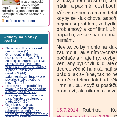
v láskyplném prostředí, co 
maso, mexické
fazole nebo
hádali a pak měli dost bouřl
avokádo. Šmrnc mu dáte
kořením Fajitas a koriandrem.
Vůbec nevím, co mám dělat.
Zarolujte si dnešní dokonalý
kdyby se kluk choval aspoň
oběd...
pošlete nám recept
nejmenší problém, že bydlí 
problémový a konfliktní, u
napadlo, že se snad od man
Odkazy na články
nemám.
vydání
Nevíte, co by mohlo na klu
Nejlepší volby pro šatník
tvého dítěte (1)
zaujmout, jak s ním vycháze
Onemocnění žlučníku –
počítače a hraje hry, kdyb
poznejte ty nejčastější a
zjistěte, co znamenají (13)
ven, aby byl chvíli klid, a
Darování vajíček očima
žen: Co cítí až 72 % dárkyň
dcerce věčně huláká, nají s
a proč o tom nikdo
nemluví? (44)
prádlo jak svlíkne, tak ho n
Jak interaktivní hračky pro
mu něco řeknu, tak buď děl
psy zlepší život vašeho
mazlíčka (26)
Trhni si, pi.. Když si postě
Recenze nejmódnějších
modelů pánských sandálů:
promluví, ale nikam to nev
4 návrhy na léto (27)
3 Nejlepší Destinace pro
Last Minute dovolenou u
moře 2024 (39)
Ozdobte se s grácii:
Průvodce výběrem
15.7.2014
Rubrika:
| Ko
dámských doplňků (55)
Sedm nejkrásnějších měst v
Hodnocení článku: 2,9/5
Oz