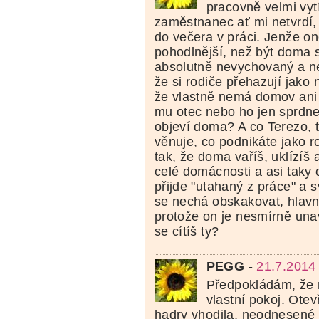
pracovně velmi vyt
zaměstnanec ať mi netvrdí,
do večera v práci. Jenže on
pohodlnější, než být doma s
absolutně nevychovaný a n
že si rodiče přehazují jako
že vlastně nemá domov ani 
mu otec nebo ho jen sprdn
objeví doma? A co Terezo, t
věnuje, co podnikáte jako r
tak, že doma vaříš, uklízíš 
celé domácnosti a asi taky 
přijde "utahaný z práce" a s
se nechá obskakovat, hlavně
protože on je nesmírně una
se cítíš ty?
PEGG
-
21.7.2014
Předpokládám, že 
vlastní pokoj. Otev
hadry vhodila, neodnesené 