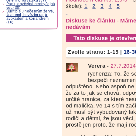
celém Chorvatsku (37)
Papír, obyčejná neobyčejná
škole):
1
2
3
4
5
věc (30)
Buritto s Jihočeským žervé,
fazolemi, hovězím ragú,
avokádem a koriandrem
Diskuse ke článku - Máme
(16)
nedávám
Tato diskuse je otevřen
Zvolte stranu:
1-15
|
16-3
Verera
-
27.7.2014
rychenza: To, že se
bezpečí neznamená
odpuštěno. Nebo aspoň ne 
že za to jak se chová, odpo
určité hranice, za které nes
od malička, ve 14 s tím zač
už musí být vybudovaný ta
rodiči a dětmi, že jsou věci,
prostě jen proto, že mají rod