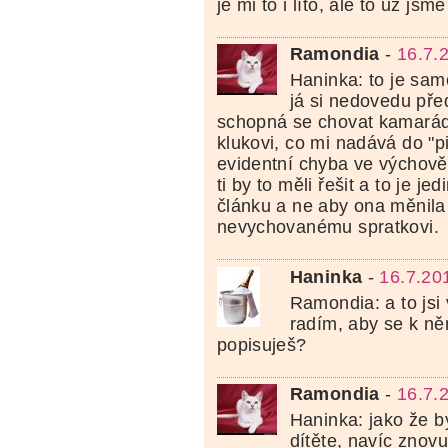
je mi to i líto, ale to už jsm
Ramondia
-
16.7.
Haninka: to je sam
já si nedovedu před
schopná se chovat kamarád
klukovi, co mi nadává do "pi.
evidentní chyba ve výchově 
ti by to měli řešit a to je je
článku a ne aby ona měnila
nevychovanému spratkovi.
Haninka
-
16.7.20
Ramondia: a to jsi 
radím, aby se k ně
popisuješ?
Ramondia
-
16.7.
Haninka: jako že b
dítěte, navíc znov