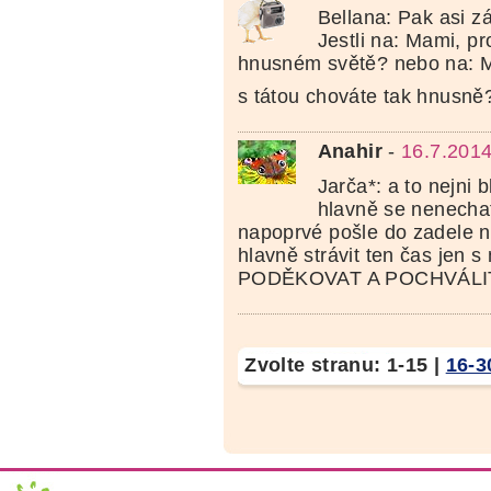
Bellana: Pak asi zá
Jestli na: Mami, pr
hnusném světě? nebo na: M
s tátou chováte tak hnusn
Anahir
-
16.7.2014
Jarča*: a to nejni 
hlavně se nenechat 
napoprvé pošle do zadele 
hlavně strávit ten čas jen s
PODĚKOVAT A POCHVÁLI
Zvolte stranu:
1-15
|
16-3