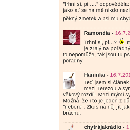
"trhni si, pi ...." odpověděla: 
jako ať se na mě nikdo nezl
pěkný zmetek a asi mu chy
Ramondia
-
16.7.
Trhni si, pi...?
m
je zralý na pořádn
to nepomůže, tak jsou tu p
poradny.
Haninka
-
16.7.20
Teď jsem si článek
mezi Terezou a syn
věkový rozdíl. Mezi mými syn
Možná, že i to je jeden z dů
"nebere". Zkus na něj jít j
bráchu.
chytrájakrádio
-
1