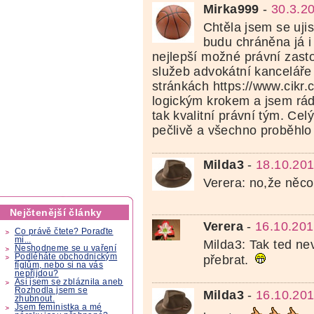
Mirka999
-
30.3.2
Chtěla jsem se ujis
budu chráněna já i
nejlepší možné právní zast
služeb advokátní kanceláře
stránkách https://www.cikr.
logickým krokem a jsem rád
tak kvalitní právní tým. Cel
pečlivě a všechno proběhlo 
Milda3
-
18.10.201
Verera: no,že něco
Nejčtenější články
Verera
-
16.10.201
Co právě čtete? Poraďte
mi...
Milda3: Tak ted ne
Neshodneme se u vaření
Podléháte obchodnickým
přebrat.
fíglům, nebo si na vás
nepřijdou?
Asi jsem se zbláznila aneb
Rozhodla jsem se
Milda3
-
16.10.201
zhubnout.
Jsem feministka a mé