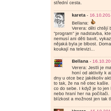
střední cesta.
kareta
-
16.10.201
Bellana:
Verera: děti chtějí
"program" je nadstavba, kt
nemusí ani děti bavit, vykaz
nějaká byla je blbost. Doma 
koukají na televizi...
Bellana
-
16.10.20
Verera: Jestli je 
honí od aktivity k ak
dny u otce bez jakékoliv akt
to tak, že na ně otec kašle
co do sebe. I když je to jen
nebo hraní her na počítači. D
blízkost a možnost jen tak t