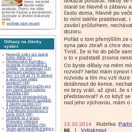
dokázal postarat. Nikdy se 
maso, mexické
fazole nebo
staral se hlavně o zábavu a
avokádo. Šmrnc mu dáte
často doma, hlavně po večer
kořením Fajitas a koriandrem.
Zarolujte si dnešní dokonalý
to míní takhle praktikovat, 
oběd...
pošlete nám recept
zavání průšvihem, nechávat
dozoru.
Pořád o tom přemýšlím ze v
Odkazy na články
syna jako zbraň a chce docí
vydání
Tvrdí, že si ho do péče sam
Nejlepší volby pro šatník
o to v podstatě zrovna nesto
tvého dítěte (1)
Onemocnění žlučníku –
Co byste dělaly na mém mí
poznejte ty nejčastější a
zjistěte, co znamenají (13)
rozvod? Nebo mám synovi ří
Darování vajíček očima
žen: Co cítí až 72 % dárkyň
rozvodu a tím mu vzít iluze
a proč o tom nikdo
nemluví? (44)
dotáhnout do konce, nechat 
Jak interaktivní hračky pro
mi brzy vrátí, až zjistí, že 
psy zlepší život vašeho
mazlíčka (26)
představoval? A co když se 
Recenze nejmódnějších
modelů pánských sandálů:
nad jeho výchovou, mám o n
4 návrhy na léto (27)
3 Nejlepší Destinace pro
Last Minute dovolenou u
moře 2024 (39)
Ozdobte se s grácii:
Průvodce výběrem
13.10.2014
Rubrika:
Partn
dámských doplňků (55)
Sedm nejkrásnějších měst v
66
|
Vytisknout