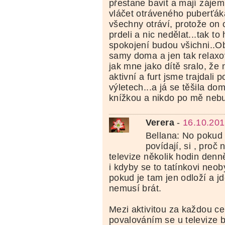
přestane bavit a mají zájem
vláčet otráveného puberťák
všechny otráví, protože on
prdeli a nic nedělat...tak t
spokojení budou všichni..Obč
samy doma a jen tak relaxo
jak mne jako dítě sralo, že 
aktivní a furt jsme trajdali 
výletech...a já se těšila dom
knížkou a nikdo po mě nebud
Verera
-
16.10.201
Bellana: No pokud 
povídají, si , proč 
televize několik hodin denn
i kdyby se to tatínkovi neo
pokud je tam jen odloží a jde
nemusí brát.
Mezi aktivitou za každou 
povalováním se u televize 