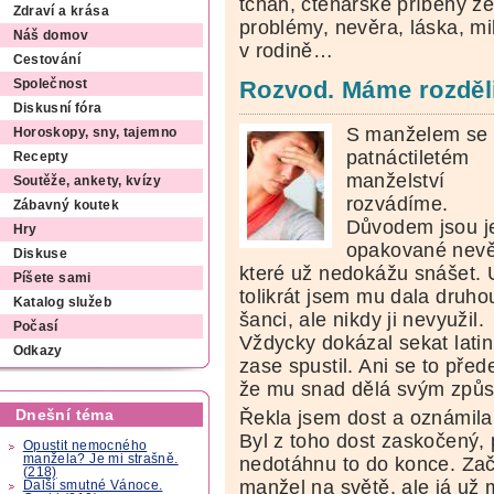
tchán, čtenářské příběhy ze
Zdraví a krása
problémy, nevěra, láska, mi
Náš domov
v rodině…
Cestování
Rozvod. Máme rozděl
Společnost
Diskusní fóra
S manželem se
Horoskopy, sny, tajemno
patnáctiletém
Recepty
manželství
Soutěže, ankety, kvízy
rozvádíme.
Zábavný koutek
Důvodem jsou j
Hry
opakované nevě
Diskuse
které už nedokážu snášet. 
Píšete sami
tolikrát jsem mu dala druho
Katalog služeb
šanci, ale nikdy ji nevyužil.
Počasí
Vždycky dokázal sekat lati
Odkazy
zase spustil. Ani se to před
že mu snad dělá svým způso
Dnešní téma
Řekla jsem dost a oznámil
Byl z toho dost zaskočený, 
Opustit nemocného
manžela? Je mi strašně.
nedotáhnu to do konce. Zača
(218)
manžel na světě, ale já už 
Další smutné Vánoce.