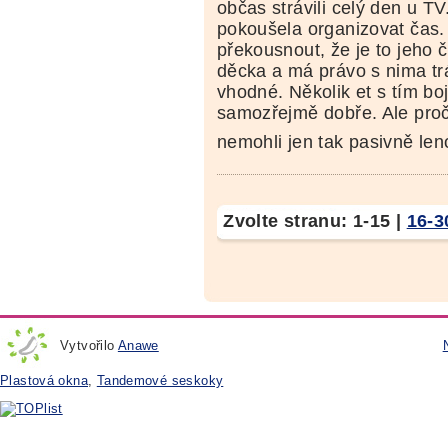
občas strávili celý den u TV.
pokoušela organizovat čas
překousnout, že je to jeho č
děcka a má právo s nima trá
vhodné. Několik et s tím bo
samozřejmě dobře. Ale proč
nemohli jen tak pasivně len
Zvolte stranu:
1-15
|
16-3
Vytvořilo
Anawe
Plastová okna
,
Tandemové seskoky