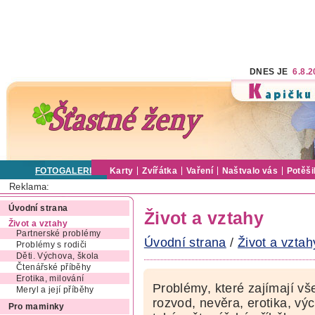
DNES JE
6.8.
FOTOGALERIE
Karty
Zvířátka
Vaření
Naštvalo vás
Potěši
Reklama:
Úvodní strana
Život a vztahy
Život a vztahy
Partnerské problémy
Úvodní strana
/
Život a vztah
Problémy s rodiči
Děti. Výchova, škola
Čtenářské příběhy
Erotika, milování
Problémy, které zajímají vš
Meryl a její příběhy
rozvod, nevěra, erotika, výc
Pro maminky