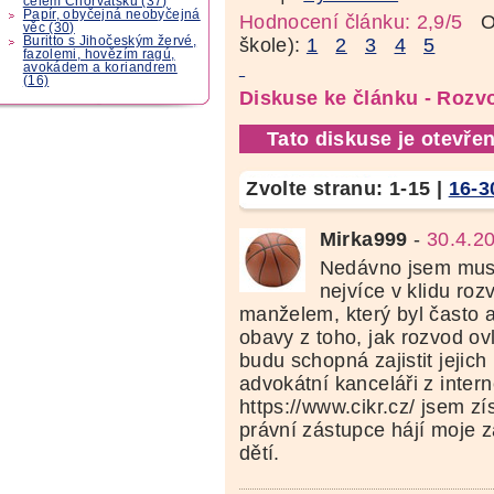
celém Chorvatsku (37)
Papír, obyčejná neobyčejná
Hodnocení článku: 2,9/5
Oz
věc (30)
Buritto s Jihočeským žervé,
škole):
1
2
3
4
5
fazolemi, hovězím ragú,
avokádem a koriandrem
(16)
Diskuse ke článku - Rozv
Tato diskuse je otevřen
Zvolte stranu:
1-15
|
16-3
Mirka999
-
30.4.2
Nedávno jsem musel
nejvíce v klidu ro
manželem, který byl často 
obavy z toho, jak rozvod ovl
budu schopná zajistit jejic
advokátní kanceláři z inter
https://www.cikr.cz/ jsem zís
právní zástupce hájí moje 
dětí.