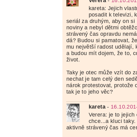
Verera
-
16.10.201
kareta: Jejich vlas
posadit k televizi, 
seriál za druhým, aby on si 
noviny a nebyl dětmi obtěž
strávený čas opravdu nemá 
dá? Budou si pamatovat, že 
mu největší radost udělají,
a budou mít dojem, že to, co 
život.
Taky je otec může vzít do 
nechat je tam celý den sed
nárok protestovat, protože o
tak je to jeho věc?
kareta
-
16.10.201
Verera: je to jejich
chce...a kluci taky
aktivně strávený čas má ce