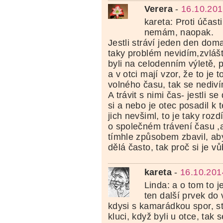
Verera
-
16.10.201
kareta: Proti účast
nemám, naopak.
Jestli stráví jeden den doma
taky problém nevidím,zvlášť
byli na celodenním výletě, p
a v otci mají vzor, že to je 
volného času, tak se nediví
A trávit s nimi čas- jestli se
si a nebo je otec posadil k t
jich nevšiml, to je taky rozd
o společném trávení času ,a
tímhle způsobem zbavil, aby 
dělá často, tak proč si je v
kareta
-
16.10.201
Linda: a o tom to j
ten další prvek do
kdysi s kamarádkou spor, str
kluci, když byli u otce, tak