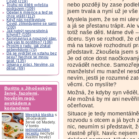
Covid (219)
nebo později by zase podle
Touhu po dítěti vyřešila
podrazem (109)
jsem trvala a nyní už je vše
Odešel k milence a teď se
chce vrátit (112)
Myslela jsem, že se mi ulev
Když nás nezlikviduje
Covid, zlikvidujeme se sami
a já se přestanu trápit. Al
(200)
Jak nebýt nesnesitelná
totiž naše děti. Máme dvě –
tchyně? (105)
dceru. Syn se rozhodl, že c
Koronavirus a nouzový stav.
Jak vás to postihlo? (106)
má na takové rozhodnutí prá
Prosím o radu, jak získat
sebevědomí (70)
představit. Zkoušela jsem s
Dá se vydržet ve vztahu bez
sexu? Nechce se mnou
Je od otce dost naočkovaný
spát. (135)
rozvádět nechce. Samozřej
Šikana v práci. Nevíme, co
dělat. (69)
manželství mu manžel nesděli
nevím, jestli je rozumné zat
věcmi. Co myslíte?
Buritto s Jihočeským
Možná, že kdyby syn věděl, 
žervé, fazolemi,
hovězím ragú,
Ale možná by mi ani nevěřil 
avokádem a
očerňovat.
koriandrem
Situace je tedy momentálně 
Mexická klasika
s
Jihočeským
rozvodu s otcem a já bych z
žervé od Madety.
nic, neumím si představit,
V tomto
jednoduchém
vlastně přijít. Navíc nejse
receptu
nechybí
kvalitní hovězí