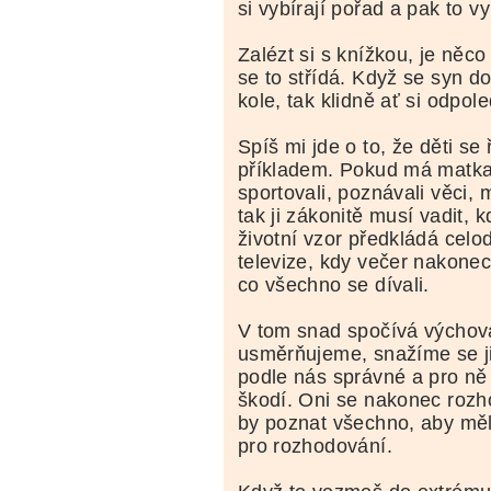
si vybírají pořad a pak to v
Zalézt si s knížkou, je něco
se to střídá. Když se syn 
kole, tak klidně ať si odpo
Spíš mi jde o to, že děti se 
příkladem. Pokud má matka
sportovali, poznávali věci, 
tak ji zákonitě musí vadit, k
životní vzor předkládá cel
televize, kdy večer nakonec
co všechno se dívali.
V tom snad spočívá výchova
usměrňujeme, snažíme se ji
podle nás správné a pro ně
škodí. Oni se nakonec rozh
by poznat všechno, aby měl
pro rozhodování.