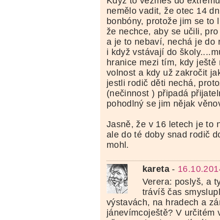
Když to vezmeš do extrému,
nemělo vadit, že otec 14 dn
bonbóny, protože jim se to l
že nechce, aby se učili, pr
a je to nebaví, nechá je do 
i když vstávají do školy....
hranice mezi tím, kdy ještě
volnost a kdy už zakročit jak
jestli rodič děti nechá, prot
(nečinnost ) připadá přijatel
pohodlný se jim nějak věno
Jasně, že v 16 letech je to 
ale do té doby snad rodič do
mohl.
kareta
-
16.10.201
Verera: poslyš, a 
trávíš čas smyslup
výstavách, na hradech a z
jánevímcoještě? V určitém v