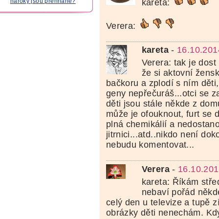
kareta:
nároky jsou přehnané?
Verera:
kareta
-
16.10.201
Verera: tak je dos
že si aktovní žens
bačkoru a zplodí s ním děti,
geny nepřečuráš...otci se za
děti jsou stále někde z dom
může je ofouknout, furt se 
plná chemikálií a nedostan
jitrnici...atd..nikdo není do
nebudu komentovat...
Verera
-
16.10.201
kareta: Říkám stře
nebaví pořád někde
celý den u televize a tupě z
obrázky děti nenechám. Když