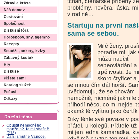
tchán, čtenářské příběhy ze
Zdraví a krása
problémy, nevěra, láska, mi
Náš domov
v rodině…
Cestování
Startuju na první naš
Společnost
Diskusní fóra
sama se sebou.
Horoskopy, sny, tajemno
Recepty
Milé ženy, pros
Soutěže, ankety, kvízy
poraďte mi, jak 
můžu naučit
Zábavný koutek
sebeovládání a
Hry
trpělivosti. Je m
Diskuse
skoro čtyřicet a 
Píšete sami
se mnou čím dál horší. Sam
Katalog služeb
uvědomuju, že se chovám
Počasí
nemožně, nicméně jakmile 
Odkazy
přihodí něco, co mi nejde 
okamžitě vylítnu jako čertík
Dnešní téma
Díky téhle své povaze v po
přátel, u kolegů. Přátele u
Opustit nemocného
manžela? Je mi strašně.
mi jen jedna kamarádka, kt
(218)
Další smutné Vánoce.
když mě chytne ten můj rap