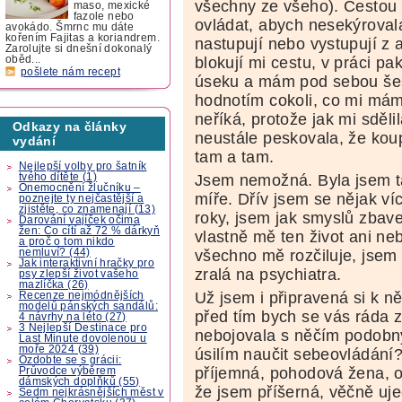
všechny ze všeho). Cestou
maso, mexické
fazole nebo
ovládat, abych nesekýroval
avokádo. Šmrnc mu dáte
kořením Fajitas a koriandrem.
nastupují nebo vystupují z 
Zarolujte si dnešní dokonalý
blokují mi cestu, v práci p
oběd...
pošlete nám recept
úseku a mám pod sebou šest 
hodnotím cokoli, co mi máma
neříká, protože jak mi sděli
Odkazy na články
neustále peskovala, že koup
vydání
tam a tam.
Nejlepší volby pro šatník
tvého dítěte (1)
Jsem nemožná. Byla jsem ta
Onemocnění žlučníku –
míře. Dřív jsem se nějak víc
poznejte ty nejčastější a
zjistěte, co znamenají (13)
roky, jsem jak smyslů zbav
Darování vajíček očima
žen: Co cítí až 72 % dárkyň
vlastně mě ten život ani ne
a proč o tom nikdo
nemluví? (44)
všechno mě rozčiluje, jsem 
Jak interaktivní hračky pro
zralá na psychiatra.
psy zlepší život vašeho
mazlíčka (26)
Už jsem i připravená si k ně
Recenze nejmódnějších
modelů pánských sandálů:
před tím bych se vás ráda ze
4 návrhy na léto (27)
3 Nejlepší Destinace pro
nebojovala s něčím podobný
Last Minute dovolenou u
moře 2024 (39)
úsilím naučit sebeovládání?
Ozdobte se s grácii:
příjemná, pohodová žena, 
Průvodce výběrem
dámských doplňků (55)
že jsem příšerná, věčně uj
Sedm nejkrásnějších měst v