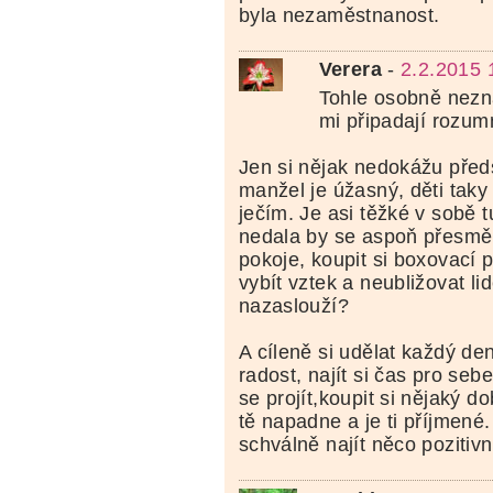
byla nezaměstnanost.
Verera
-
2.2.2015 
Tohle osobně nezn
mi připadají rozum
Jen si nějak nedokážu předs
manžel je úžasný, děti taky
ječím. Je asi těžké v sobě tu
nedala by se aspoň přesměr
pokoje, koupit si boxovací py
vybít vztek a neubližovat lid
nazaslouží?
A cíleně si udělat každý d
radost, najít si čas pro sebe
se projít,koupit si nějaký dob
tě napadne a je ti příjmené
schválně najít něco pozitivn