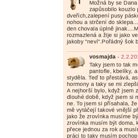
Možná by se Dana d
zapůsobilo kouzlo 
dveřích,zalepení pusy pásk
nohou a strčení do sklepa..
den chovala úplně jinak....
rozmazlená a žije si jako ve
jakoby "neví".Pořádný šok by 
vosmajda
-
2.2.20
Taky jsem to tak měl
pantofle, kbelíky, 
styděla. Teď to přestává, asi
hormony a taky se mi zlepšil
A nejhorší bylo, když jsem 
dlouhé době, když jsem si m
ne. To jsem si přísahala, že
mě vytáčejí takové vnější p
jako že zrovínka musíme být
zrovínka musím být doma, k
přece jednou za rok a musí
práci to taky musím pochopi