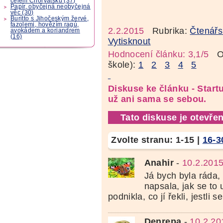
celém Chorvatsku (37)
Papír, obyčejná neobyčejná
věc (30)
Buritto s Jihočeským žervé,
fazolemi, hovězím ragú,
2.2.2015
Rubrika:
Čtenářs
avokádem a koriandrem
(16)
Vytisknout
Hodnocení článku: 3,1/5
Oz
škole):
1
2
3
4
5
Diskuse ke článku - Start
už ani sama se sebou.
Tato diskuse je otevřen
Zvolte stranu:
1-15
|
16-3
Anahir
-
10.2.2015
Já bych byla ráda
napsala, jak se to u
podnikla, co jí řekli, jestli se 
Denrepa
-
10.2.20