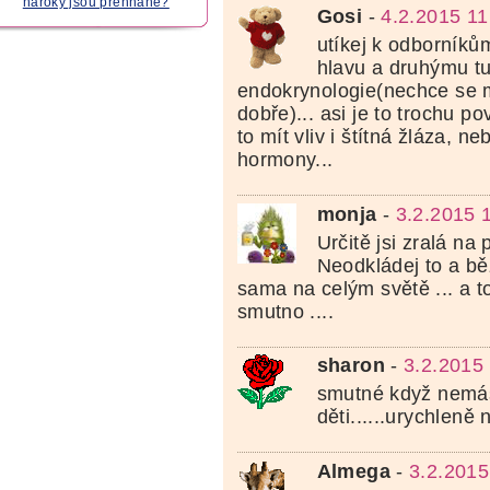
nároky jsou přehnané?
Gosi
-
4.2.2015 11
utíkej k odborníků
hlavu a druhýmu t
endokrynologie(nechce se mi 
dobře)... asi je to trochu 
to mít vliv i štítná žláza, ne
hormony...
monja
-
3.2.2015 
Určitě jsi zralá na 
Neodkládej to a bě
sama na celým světě ... a to
smutno ....
sharon
-
3.2.2015
smutné když nemáš
děti......urychleně n
Almega
-
3.2.2015