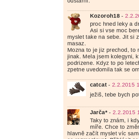
odstarní.
Kozoroh18
-
2.2.2
proc hned leky a dr
Asi si vse moc ber
myslet take na sebe. Jit si 
masaz.
Mozna to je jiz prechod, to
jinak. Mela jsem kolegyni, k
podrizene. Kdyz to po letech
zpetne uvedomila tak se om
catcat
-
2.2.2015 
ježiš, tebe bych po
Jarča*
-
2.2.2015 
Taky to znám, i kd
míře. Chce to změn
hlavně začít myslet víc sam