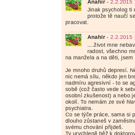
Anahir
-
2.2.2015 
Jinak psycholog t
protože tě naučí s
pracovat.
Anahir
-
2.2.2015 
....život mne neba
radost, všechno mn
na manžela a na děti, jsem
Je mnoho druhů depresí. Ně
nic nemá sílu, někdo jen bre
nadmíru agresivní - to se a
sobě (což často vede k seb
osobní zkušenost) a nebo j
okolí. To nemám ze své hla
psychiatra.
Co se týče práce, sama si p
dlouho zůstaneš v zaměstná
svému chování přijdeš.
Ty urychleně běž k doktorovi