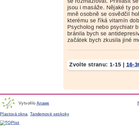
se rozmazlovat. Přihlásit s
jsou i masáže. Nějaké ty po
mně osobně se osvědčil hoř
kterému se říká vitamín dob
Psycholog nebo psychiatr by
bránila bych se antidepres
začátek bych zkusila jiné m
Zvolte stranu:
1-15
|
16-3
Vytvořilo
Anawe
Plastová okna
,
Tandemové seskoky