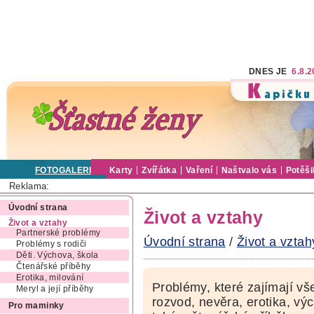
DNES JE
6.8.
FOTOGALERIE
Karty
Zvířátka
Vaření
Naštvalo vás
Potěši
Reklama:
Úvodní strana
Život a vztahy
Život a vztahy
Partnerské problémy
Úvodní strana
/
Život a vztah
Problémy s rodiči
Děti. Výchova, škola
Čtenářské příběhy
Erotika, milování
Problémy, které zajímají vš
Meryl a její příběhy
rozvod, nevěra, erotika, výc
Pro maminky