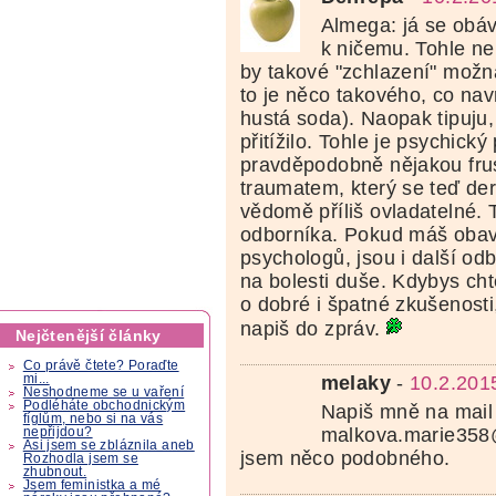
Almega: já se obáv
k ničemu. Tohle ne
by takové "zchlazení" možná 
to je něco takového, co na
hustá soda). Naopak tipuju, 
přitížilo. Tohle je psychick
pravděpodobně nějakou frus
traumatem, který se teď der
vědomě příliš ovladatelné.
odborníka. Pokud máš obav
psychologů, jsou i další odbo
na bolesti duše. Kdybys cht
o dobré i špatné zkušenosti,
napiš do zpráv.
Nejčtenější články
Co právě čtete? Poraďte
melaky
-
10.2.201
mi...
Neshodneme se u vaření
Podléháte obchodnickým
Napiš mně na mail
fíglům, nebo si na vás
malkova.marie358
nepřijdou?
Asi jsem se zbláznila aneb
jsem něco podobného.
Rozhodla jsem se
zhubnout.
Jsem feministka a mé