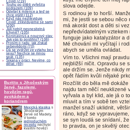
Covid (219)
Touhu po dítěti vyřešila
slova odejde.
podrazem (109)
Odešel k milence a teď se
S rodinou je to horší. Manže
chce vrátit (112)
mi, že jestli se sebou něco
Když nás nezlikviduje
Covid, zlikvidujeme se sami
má akorát dost a děti si v
(200)
Jak nebýt nesnesitelná
nepředvídatelným vztekem 
tchyně? (105)
Koronavirus a nouzový stav.
funguje jako katalyzátor a 
Jak vás to postihlo? (106)
Mé chování mi vyčítají i rod
Prosím o radu, jak získat
sebevědomí (70)
abych se uměla ovládat.
Dá se vydržet ve vztahu bez
sexu? Nechce se mnou
Vím to. Všichni mají pravd
spát. (135)
Šikana v práci. Nevíme, co
nejbližší ničit. Opravdu se 
dělat. (69)
ale držím se. Jenže nikdy mi
opět řádím kvůli nějaké prko
Buritto s Jihočeským
Rozčílit do běla mě dokáže 
žervé, fazolemi,
najdu tam něčí neuklizené 
hovězím ragú,
vyřvala a byl klid, ale já o 
avokádem a
mluvit a tím v sobě ten vzte
koriandrem
manžel snaží uklidnit, větši
Mexická klasika
s
Jihočeským
ráno, když se vypravujeme,
žervé od Madety.
V tomto
se syn loudá se snídaní, ž
jednoduchém
to pravda, on je skvělý otec
receptu
nechybí
kvalitní hovězí