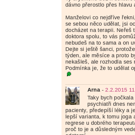
dávno přerostlo přes hlavu
Manželovi co nejdříve řekni
se sebou něco udělat, jsi oc
docházet na terapii. Neřeš 
doktora spolu, to vás pomůže
nebudeš na to sama a on uv
Dejte si ještě šanci, protož
týden, ale měsíce a proto b
nekašleš, ale rozhodla ses 
Podmínka je, že to udělat 
Arna
-
2.2.2015 11
Taky bych počkala 
psychiatři dnes nem
pacienty, předepíší léky a j
lepší varianta, k tomu joga
regrese u dobrého terapeuta
proč to je a důsledným ved