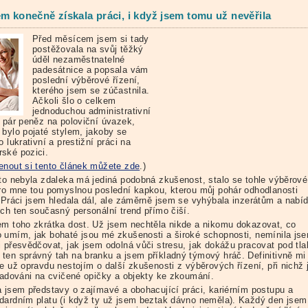
em konečně získala práci, i když jsem tomu už nevěřila
Před měsícem jsem si tady
postěžovala na svůj těžký
úděl nezaměstnatelné
padesátnice a popsala vám
poslední výběrové řízení,
kterého jsem se zúčastnila.
Ačkoli šlo o celkem
jednoduchou administrativní
a pár peněz na poloviční úvazek,
 bylo pojaté stylem, jakoby se
o lukrativní a prestižní práci na
ské pozici.
enout si tento článek můžete zde
.)
 to nebyla zdaleka má jediná podobná zkušenost, stalo se tohle výběrové
pro mne tou pomyslnou poslední kapkou, kterou můj pohár odhodlanosti
. Práci jsem hledala dál, ale záměrně jsem se vyhýbala inzerátům a nabí
ých ten současný personální trend přímo čiší.
em toho zkrátka dost. Už jsem nechtěla nikde a nikomu dokazovat, co
 umím, jak bohaté jsou mé zkušenosti a široké schopnosti, nemínila js
i přesvědčovat, jak jsem odolná vůči stresu, jak dokážu pracovat pod tl
ten správný tah na branku a jsem příkladný týmový hráč. Definitivně mi
e už opravdu nestojím o další zkušenosti z výběrových řízení, při nichž 
gradováni na cvičené opičky a objekty ke zkoumání.
a jsem představy o zajímavé a obohacující práci, kariérním postupu a
dardním platu (i když ty už jsem beztak dávno neměla). Každý den jsem