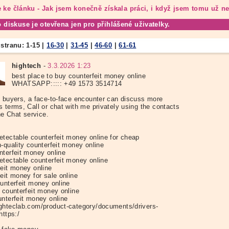
 ke článku - Jak jsem konečně získala práci, i když jsem tomu už ne
o diskuse je otevřena jen pro přihlášené uživatelky.
 stranu:
1-15
|
16-30
|
31-45
|
46-60
|
61-61
hightech
-
3.3.2026 1:23
best place to buy counterfeit money online
WHATSAPP::::: +49 1573 3514714
k buyers, a face-to-face encounter can discuss more
 terms, Call or chat with me privately using the contacts
the Chat service.
etectable counterfeit money online for cheap
-quality counterfeit money online
nterfeit money online
etectable counterfeit money online
feit money online
eit money for sale online
ounterfeit money online
 counterfeit money online
unterfeit money online
ghteclab.com/product-category/documents/drivers-
https:/