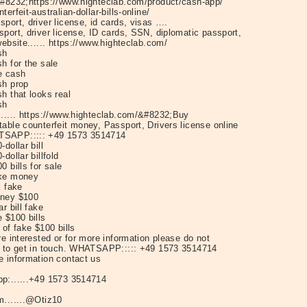
&#8232;https://www.highteclab.com/product/cash-app/
terfeit-australian-dollar-bills-online/
port, driver license, id cards, visas ….
port, driver license, ID cards, SSN, diplomatic passport,
website...... https://www.highteclab.com/
sh
h for the sale
e cash
sh prop
h that looks real
sh
...... https://www.highteclab.com/&#8232;Buy
able counterfeit money, Passport, Drivers license online
SAPP::::: +49 1573 3514714
-dollar bill
-dollar billfold
0 bills for sale
ke money
l fake
ney $100
ar bill fake
 $100 bills
 of fake $100 bills
re interested or for more information please do not
e to get in touch. WHATSAPP::::: +49 1573 3514714
e information contact us
p:......+49 1573 3514714
m.......@Otiz10