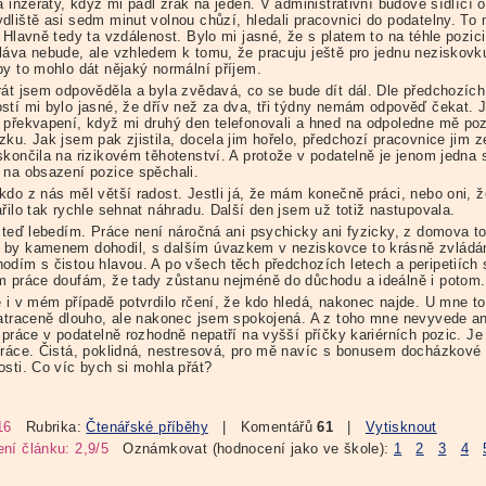
a inzeráty, když mi padl zrak na jeden. V administrativní budově sídlící 
dliště asi sedm minut volnou chůzí, hledali pracovnici do podatelny. To
 Hlavně tedy ta vzdálenost. Bylo mi jasné, že s platem to na téhle pozici
láva nebude, ale vzhledem k tomu, že pracuju ještě pro jednu neziskovk
by to mohlo dát nějaký normální příjem.
rát jsem odpověděla a byla zvědavá, co se bude dít dál. Dle předchozích
stí mi bylo jasné, že dřív než za dva, tři týdny nemám odpověď čekat. 
 překvapení, když mi druhý den telefonovali a hned na odpoledne mě poz
zku. Jak jsem pak zjistila, docela jim hořelo, předchozí pracovnice jim z
končila na rizikovém těhotenství. A protože v podatelně je jenom jedna s
 na obsazení pozice spěchali.
kdo z nás měl větší radost. Jestli já, že mám konečně práci, nebo oni, ž
řilo tak rychle sehnat náhradu. Další den jsem už totiž nastupovala.
i teď lebedím. Práce není náročná ani psychicky ani fyzicky, z domova t
by kamenem dohodil, s dalším úvazkem v neziskovce to krásně zvládá
odím s čistou hlavou. A po všech těch předchozích letech a peripetiích 
m práce doufám, že tady zůstanu nejméně do důchodu a ideálně i potom.
e i v mém případě potvrdilo rčení, že kdo hledá, nakonec najde. U mne to
zatraceně dlouho, ale nakonec jsem spokojená. A z toho mne nevyvede an
 práce v podatelně rozhodně nepatří na vyšší příčky kariérních pozic. Je
práce. Čistá, poklidná, nestresová, pro mě navíc s bonusem docházkové
osti. Co víc bych si mohla přát?
16
Rubrika:
Čtenářské příběhy
| Komentářů
61
|
Vytisknout
ní článku: 2,9/5
Oznámkovat (hodnocení jako ve škole):
1
2
3
4