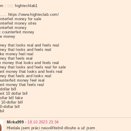
m : ::::: hightechlab1
..... https://www.highteclab.com/
unterfeit money for sale
unterfeit money sites
unterfeit money
t counterfeit money
ake money
ey that looks real and feels real
ney that looks and feels real
ke money feel real
ey that feels real
e money that looks and feels real
ey that looks and feels real for sale
eit money that looks and feels real
ney that feels and looks real
unterfeit money feel real
eit money that feels real
dollar bill
eit 10 dollar bill
ollar bill fake
 10-dollar bill
0-dollar bill
bil
Mirka999
-
18.10.2023 23:34
Hledala jsem práci neuvěřitelně dlouho a už jsem