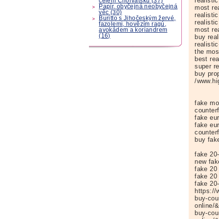
realist
celém Chorvatsku (37)
Papír, obyčejná neobyčejná
most re
věc (30)
realistic
Buritto s Jihočeským žervé,
realisti
fazolemi, hovězím ragú,
most rea
avokádem a koriandrem
(16)
buy rea
realisti
the mos
best re
super r
buy pro
/www.hig
fake mo
counter
fake eu
fake eu
counter
buy fak
fake 20
new fak
fake 20
fake 20 
fake 20
https:/
buy-coun
online/
buy-coun