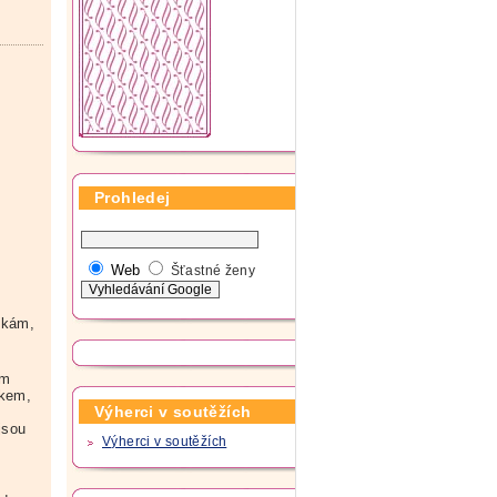
Prohledej
Web
Šťastné ženy
dkám,
em
akem,
Výherci v soutěžích
jsou
Výherci v soutěžích