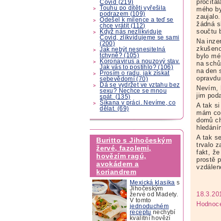
pročítal
Covid (219)
Touhu po dítěti vyřešila
mého by
podrazem (109)
zaujalo.
Odešel k milence a teď se
žádná s
chce vrátit (112)
součtu 
Když nás nezlikviduje
Covid, zlikvidujeme se sami
Na inze
(200)
zkušeno
Jak nebýt nesnesitelná
tchyně? (105)
bylo mé
Koronavirus a nouzový stav.
na schů
Jak vás to postihlo? (106)
na den s
Prosím o radu, jak získat
opravdu
sebevědomí (70)
Dá se vydržet ve vztahu bez
Nevím, 
sexu? Nechce se mnou
jim poda
spát. (135)
Šikana v práci. Nevíme, co
A tak s
dělat. (69)
mám co 
domů ch
hledání
A tak s
Buritto s Jihočeským
trvalo 
žervé, fazolemi,
fakt, že
hovězím ragú,
prostě 
avokádem a
vzdálen
koriandrem
Mexická klasika
s
Jihočeským
18.3.20
žervé od Madety.
V tomto
Hodnoce
jednoduchém
receptu
nechybí
kvalitní hovězí