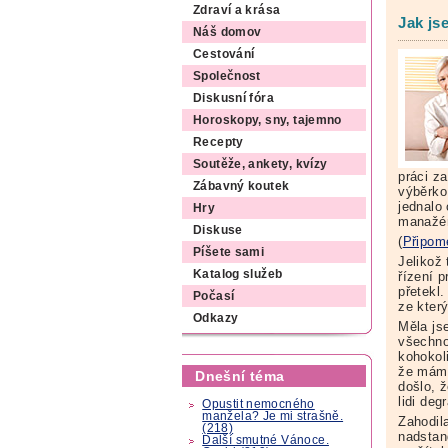
Zdraví a krása
Jak js
Náš domov
Cestování
Společnost
Diskusní fóra
Horoskopy, sny, tajemno
Recepty
Soutěže, ankety, kvízy
práci z
Zábavný koutek
výběrko
jednalo 
Hry
manažér
Diskuse
(
Připom
Píšete sami
Jelikož
Katalog služeb
řízení 
přetekl
Počasí
ze kter
Odkazy
Měla js
všechno
kohokol
že mám 
Dnešní téma
došlo, ž
lidi de
Opustit nemocného
manžela? Je mi strašně.
Zahodil
(218)
nadstan
Další smutné Vánoce.