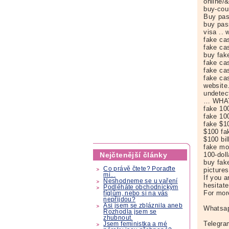
online/
buy-coun
Buy pass
buy pass
visa .. 
fake ca
fake cas
buy fak
fake ca
fake cas
fake ca
website
undetect
… WHAT
fake 100
fake 100
fake $10
$100 fa
$100 bil
fake mo
Nejčtenější články
100-doll
buy fake
Co právě čtete? Poraďte
pictures
mi...
If you a
Neshodneme se u vaření
hesitat
Podléháte obchodnickým
For mor
fíglům, nebo si na vás
nepřijdou?
Asi jsem se zbláznila aneb
Whatsap
Rozhodla jsem se
zhubnout.
Telegra
Jsem feministka a mé