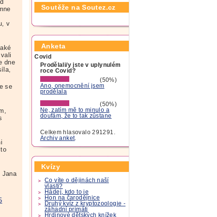
od
Soutěže na Soutez.cz
 mne
u, v
Anketa
Jaké
vali
Covid
e dne
Prodělali/y jste v uplynulém
íla,
roce Covid?
(50%)
e se
Ano, onemocnění jsem
prodělala
o
(50%)
m,
Ne, zatím mě to minulo a
doufám, že to tak zůstane
s
Celkem hlasovalo 291291.
Archiv anket
.
i
 to
Kvízy
Jana
Co víte o dějinách naší
vlasti?
Hádej, kdo to je
Hon na čarodějnice
5
Druhý kvíz z kryptozoologie -
záhadní primáti
Hrdinové dětských knížek