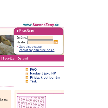
Přihlášení
Jméno:
Heslo:
Zaregistrovat se
Zaslat zapomenuté heslo
Soutěže
Ostatní
FAQ
Nastavit jako HP
Přidat k oblíbeným
Tisk
ota na