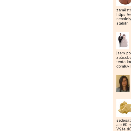
zaměstn
https:/
nebolel
stabilní
jsem po
způsobe
tento kr
domluvil
šedesáti
ale 60 m
Výše dů