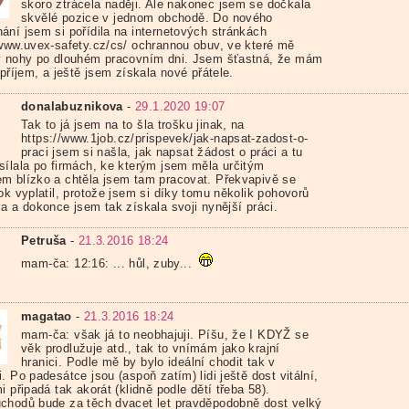
skoro ztrácela naději. Ale nakonec jsem se dočkala
skvělé pozice v jednom obchodě. Do nového
ání jsem si pořídila na internetových stránkách
/www.uvex-safety.cz/cs/ ochrannou obuv, ve které mě
y nohy po dlouhém pracovním dni. Jsem šťastná, že mám
 příjem, a ještě jsem získala nové přátele.
donalabuznikova
-
29.1.2020 19:07
Tak to já jsem na to šla trošku jinak, na
https://www.1job.cz/prispevek/jak-napsat-zadost-o-
praci jsem si našla, jak napsat žádost o práci a tu
sílala po firmách, ke kterým jsem měla určitým
m blízko a chtěla jsem tam pracovat. Překvapivě se
ok vyplatil, protože jsem si díky tomu několik pohovorů
a a dokonce jsem tak získala svoji nynější práci.
Petruša
-
21.3.2016 18:24
mam-ča: 12:16: ... hůl, zuby...
magatao
-
21.3.2016 18:24
mam-ča: však já to neobhajuji. Píšu, že I KDYŽ se
věk prodlužuje atd., tak to vnímám jako krajní
hranici. Podle mě by bylo ideální chodit tak v
. Po padesátce jsou (aspoň zatím) lidi ještě dost vitální,
i připadá tak akorát (klidně podle dětí třeba 58).
chodů bude za těch dvacet let pravděpodobně dost velký