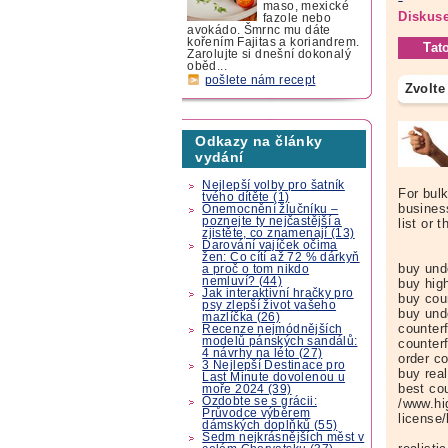
maso, mexické
Diskuse
fazole nebo
avokádo. Šmrnc mu dáte
kořením Fajitas a koriandrem.
Tat
Zarolujte si dnešní dokonalý
oběd...
pošlete nám recept
Zvolte
Odkazy na články
vydání
Nejlepší volby pro šatník
For bul
tvého dítěte (1)
business
Onemocnění žlučníku –
poznejte ty nejčastější a
list or 
zjistěte, co znamenají (13)
Darování vajíček očima
žen: Co cítí až 72 % dárkyň
buy und
a proč o tom nikdo
nemluví? (44)
buy high
Jak interaktivní hračky pro
buy cou
psy zlepší život vašeho
buy und
mazlíčka (26)
counter
Recenze nejmódnějších
modelů pánských sandálů:
counterf
4 návrhy na léto (27)
order c
3 Nejlepší Destinace pro
buy real
Last Minute dovolenou u
best co
moře 2024 (39)
Ozdobte se s grácii:
/www.hi
Průvodce výběrem
license/
dámských doplňků (55)
Sedm nejkrásnějších měst v