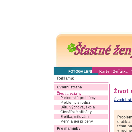
FOTOGALERIE
Karty
Zvířátka
Reklama:
Úvodní strana
Život 
Život a vztahy
Partnerské problémy
Úvodní st
Problémy s rodiči
Děti. Výchova, škola
Čtenářské příběhy
Erotika, milování
Problém
erotika,
Meryl a její příběhy
téma pa
Pro maminky
v rodin