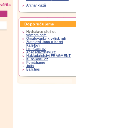
věřila
Archiv kvízů
Doporučujeme
Hydratace pleti od
yvycom.com
Omalovánky k vytisknutí
Zlatnictví Jana a Karel
Kaletovi
LomCars.cz
Abecedazdraví.cz
Nakladatelství FRAGMENT
KupSkodu.cz
Pomáháme
Jolis
Barchoš