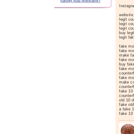
nároky jsou přehnané?
Instagra
website.
legit co
legit co
legit co
buy legi
legit f
fake mon
fake mo
make fa
fake mon
buy fak
fake mon
counterf
fake mo
make co
counterf
fake 10 
counterf
old 10 d
fake old
a fake 1
fake 10 