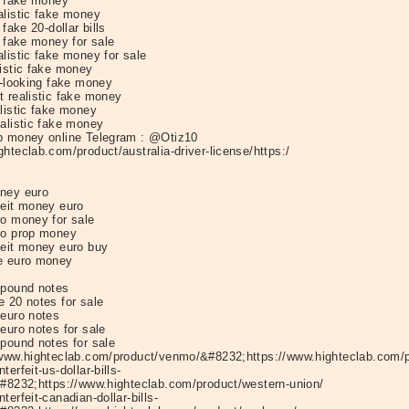
ic fake money
alistic fake money
 fake 20-dollar bills
c fake money for sale
listic fake money for sale
listic fake money
c-looking fake money
t realistic fake money
alistic fake money
ealistic fake money
p money online Telegram : @Otiz10
hteclab.com/product/australia-driver-license/https:/
ney euro
feit money euro
ro money for sale
ro prop money
feit money euro buy
e euro money
-pound notes
e 20 notes for sale
 euro notes
euro notes for sale
-pound notes for sale
/www.highteclab.com/product/venmo/&#8232;https://www.highteclab.com/pr
terfeit-us-dollar-bills-
&#8232;https://www.highteclab.com/product/western-union/
terfeit-canadian-dollar-bills-