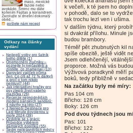
dvě kolečka ananasu jsem si
maso, mexické
fazole nebo
k večeři, k té jsem ho dopln
avokádo. Šmrnc mu dáte
v pohodě, dalo se to vydrže
kořením Fajitas a koriandrem.
Zarolujte si dnešní dokonalý
tak trochu lezl ven i ušima.
oběd...
pošlete nám recept
V dalším týdnu, který prob
si dvakrát přílohu. Minule j
budou brambory.
Odkazy na články
Téměř pět zhubnutých kil n
vydání
spíše obezitě, ještě vidět n
Nejlepší volby pro šatník
tvého dítěte (1)
Jsem odlehčenějí, vitálněj
Onemocnění žlučníku –
proporce. Možná vás budou 
poznejte ty nejčastější a
zjistěte, co znamenají (13)
Výživová poradkyně měří pas
Darování vajíček očima
žen: Co cítí až 72 % dárkyň
boků, tedy přibližně v sedací
a proč o tom nikdo
nemluví? (44)
Na začátku byly mé míry:
Jak interaktivní hračky pro
psy zlepší život vašeho
Pas 104 cm
mazlíčka (26)
Recenze nejmódnějších
Břicho: 128 cm
modelů pánských sandálů:
4 návrhy na léto (27)
Boky: 126 cm
3 Nejlepší Destinace pro
Last Minute dovolenou u
Pod dvou týdnech jsou mí
moře 2024 (39)
Ozdobte se s grácii:
Pas: 101
Průvodce výběrem
dámských doplňků (55)
Břicho: 122
Sedm nejkrásnějších měst v