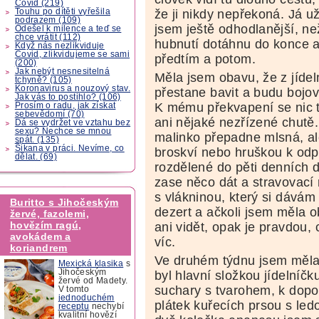
Covid (219)
Touhu po dítěti vyřešila
že ji nikdy nepřekoná. Já 
podrazem (109)
jsem ještě odhodlanější, ne
Odešel k milence a teď se
chce vrátit (112)
hubnutí dotáhnu do konce 
Když nás nezlikviduje
Covid, zlikvidujeme se sami
předtím a potom.
(200)
Jak nebýt nesnesitelná
Měla jsem obavu, že z jídel
tchyně? (105)
Koronavirus a nouzový stav.
přestane bavit a budu bojo
Jak vás to postihlo? (106)
K mému překvapení se nic
Prosím o radu, jak získat
sebevědomí (70)
ani nějaké nezřízené chutě
Dá se vydržet ve vztahu bez
sexu? Nechce se mnou
malinko přepadne mlsná, ale
spát. (135)
Šikana v práci. Nevíme, co
broskví nebo hruškou k odp
dělat. (69)
rozdělené do pěti denních d
zase něco dát a stravovací
s vlákninou, který si dává
Buritto s Jihočeským
dezert a ačkoli jsem měla o
žervé, fazolemi,
hovězím ragú,
ani vidět, opak je pravdou,
avokádem a
víc.
koriandrem
Ve druhém týdnu jsem měla
Mexická klasika
s
Jihočeským
byl hlavní složkou jídelníč
žervé od Madety.
suchary s tvarohem, k dopo
V tomto
jednoduchém
plátek kuřecích prsou s le
receptu
nechybí
kvalitní hovězí