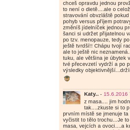
chceš opravdu jednou provž
to není o dietě....ale o cel
stravování obvzláště pokud
pohyb versus příjem potravy
změníš jídelníček jednou pr
šanci si udržet přijatelnou v
po tzv. menopauze, tedy po
ještě tvrdší!! Chápu tvojí ra
ale to ještě nic neznamená
tuku, ale většina je úbytek vo
tvé přecevzetí vydrží a po 
výsledky objektivnější...drž
Katy..
-
15.6.2016 
z masa.... jim hod
tak....zkuste si to p
prvním místě se jmenuje ta 
vyčistit to tělo trochu...Je 
masa, vejcích a ovoci....a 