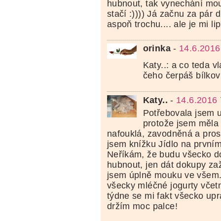
hubnout, tak vynechání mo
stačí :)))) Já začnu za pár dn
aspoň trochu.... ale je mi lip
orinka
-
14.6.2016
Katy..: a co teda vl
čeho čerpáš bílkov
Katy..
-
14.6.2016 
Potřebovala jsem u
protože jsem měla 
nafouklá, zavodněná a pros
jsem knížku Jídlo na první
Neříkám, že budu všecko do
hubnout, jen dát dokupy za
jsem úplně mouku ve všem. 
všecky mléčné jogurty včet
týdne se mi fakt všecko upra
držím moc palce!