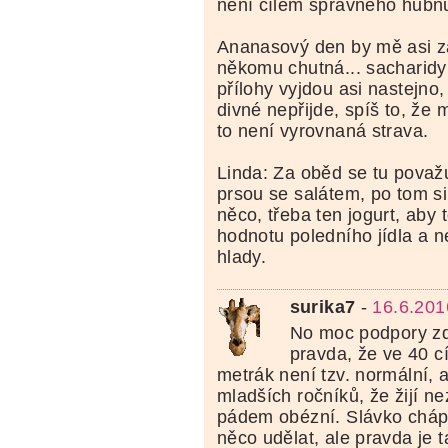
není cílem správného hubnu
Ananasový den by mě asi za
někomu chutná... sacharid
přílohy vyjdou asi nastejno,
divné nepřijde, spíš to, že 
to není vyrovnaná strava.
Linda: Za oběd se tu považu
prsou se salátem, po tom si
něco, třeba ten jogurt, aby 
hodnotu poledního jídla a ne
hlady.
surika7
-
16.6.201
No moc podpory zd
pravda, že ve 40 cí
metrák není tzv. normální, a
mladších ročníků, že žijí ne
pádem obézní. Slávko chápu
něco udělat, ale pravda je 