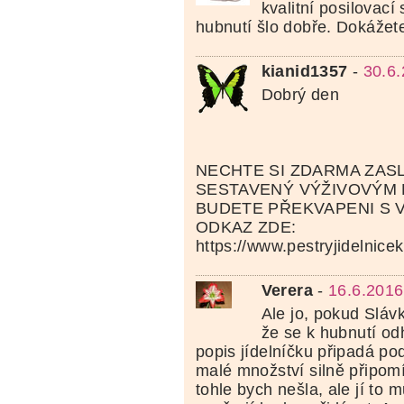
kvalitní posilovací 
hubnutí šlo dobře. Dokážet
kianid1357
-
30.6.
Dobrý den
NECHTE SI ZDARMA ZASL
SESTAVENÝ VÝŽIVOVÝM
BUDETE PŘEKVAPENI S 
ODKAZ ZDE:
https://www.pestryjidelnice
Verera
-
16.6.2016
Ale jo, pokud Slávk
že se k hubnutí odh
popis jídelníčku připadá po
malé množství silně připomí
tohle bych nešla, ale jí to