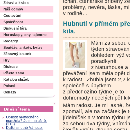
tchán, čtenářské příběhy ze
Zdraví a krása
problémy, nevěra, láska, mi
Náš domov
v rodině…
Cestování
Hubnutí v přímém přen
Společnost
Diskusní fóra
kila.
Horoskopy, sny, tajemno
Recepty
Mám za sebou 
Soutěže, ankety, kvízy
týden stravován
dohledem výživ
Zábavný koutek
poradkyně
Hry
z Naturhouse a 
Diskuse
převážení jsem měla opět 
Píšete sami
k radosti. Zhubla jsem 2,2 k
Katalog služeb
společně s úbytkem
Počasí
z předchozího týdne je to
Odkazy
dohromady necelých pět kil
Mám radost. Je mi jasné, že
Dnešní téma
zpomalí, ale na začátek je 
jídelníček a v tomto týdnu
Opustit nemocného
manžela? Je mi strašně.
za sebou dva týdny, vnímám
(218)
Další smutné Vánoce.
člověk vidí tu dlouho cestu