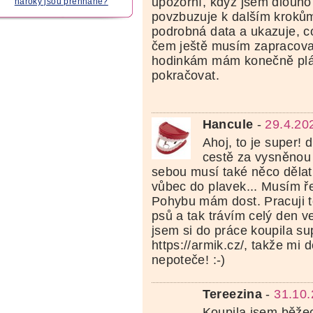
upozorní, když jsem dlouho
nároky jsou přehnané?
povzbuzuje k dalším krokům
podrobná data a ukazuje, c
čem ještě musím zapracova
hodinkám mám konečně plá
pokračovat.
Hancule
-
29.4.20
Ahoj, to je super! 
cestě za vysněnou
sebou musí také něco dělat
vůbec do plavek... Musím ře
Pohybu mám dost. Pracuji to
psů a tak trávím celý den v
jsem si do práce koupila su
https://armik.cz/, takže mi
nepoteče! :-)
Tereezina
-
31.10.
Koupila jsem běže