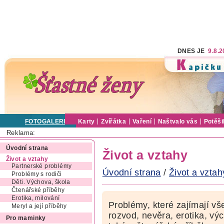
DNES JE
9.8.
FOTOGALERIE
Karty
Zvířátka
Vaření
Naštvalo vás
Potěši
Reklama:
Úvodní strana
Život a vztahy
Život a vztahy
Partnerské problémy
Úvodní strana
/
Život a vztah
Problémy s rodiči
Děti. Výchova, škola
Čtenářské příběhy
Erotika, milování
Problémy, které zajímají vš
Meryl a její příběhy
rozvod, nevěra, erotika, výc
Pro maminky