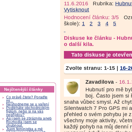
11.6.2016
Rubrika:
Hubnut
Vytisknout
Hodnocení článku: 3/5
Ozná
škole):
1
2
3
4
5
Diskuse ke článku - Hubnu
o další kila.
Tato diskuse je otevřen
Zvolte stranu:
1-15
|
16-2
Zavadilova
-
16.1
Hubnutí pro mě byl
Nejčtenější články
boj. Často jsem si 
Co právě čtete? Poraďte
snaha vůbec smysl. Až ch
mi...
Neshodneme se u vaření
Silentwatch 7 Pro GPS mi a
Podléháte obchodnickým
fíglům, nebo si na vás
přehled o svém pohybu je z
nepřijdou?
Asi jsem se zbláznila aneb
všechny moje aktivity, včetn
Rozhodla jsem se
každý pohyb na můj denní 
zhubnout.
Jsem feministka a mé