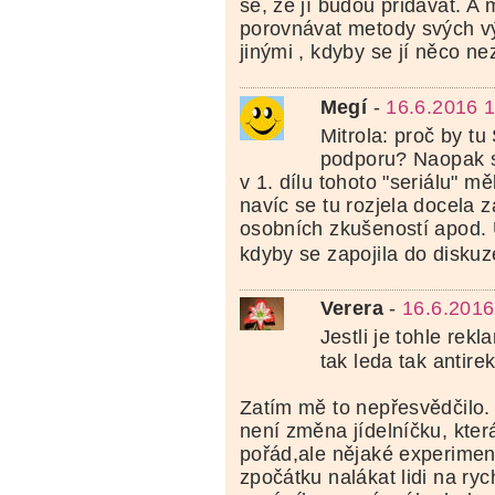
se, že jí budou přidávat. A
porovnávat metody svých v
jinými , kdyby se jí něco ne
Megí
-
16.6.2016 
Mitrola: proč by tu
podporu? Naopak s
v 1. dílu tohoto "seriálu" m
navíc se tu rozjela docela 
osobních zkušeností apod. 
kdyby se zapojila do disku
Verera
-
16.6.2016
Jestli je tohle rek
tak leda tak antir
Zatím mě to nepřesvědčilo. 
není změna jídelníčku, kter
pořád,ale nějaké experimen
zpočátku nalákat lidi na ryc