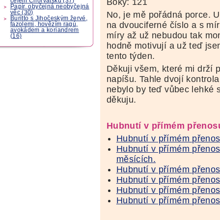
Boky: 121
celém Chorvatsku (37)
Papír, obyčejná neobyčejná
věc (30)
No, je mě pořádná porce. U
Buritto s Jihočeským žervé,
na dvouciferné číslo a s mír
fazolemi, hovězím ragú,
avokádem a koriandrem
míry až už nebudou tak mo
(16)
hodně motivují a už teď js
tento týden.
Děkuji všem, které mi drží p
napíšu. Tahle dvojí kontrol
nebylo by teď vůbec lehké 
děkuju.
Hubnutí v přímém přenos
Hubnutí v přímém přenosu
Hubnutí v přímém přenosu
měsících.
Hubnutí v přímém přenosu.
Hubnutí v přímém přenosu 
Hubnutí v přímém přenosu.
Hubnutí v přímém přenosu