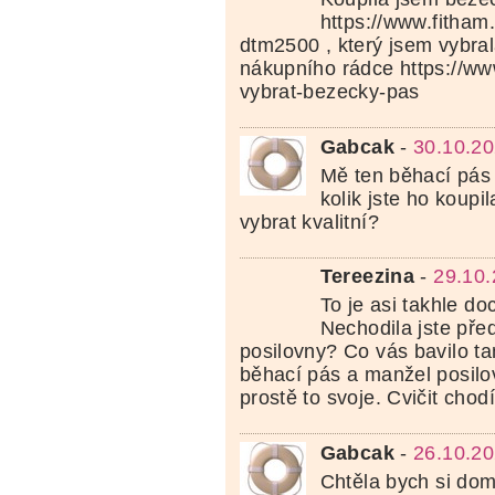
https://www.fitham.
dtm2500 , který jsem vybral
nákupního rádce https://www
vybrat-bezecky-pas
Gabcak
-
30.10.20
Mě ten běhací pás 
kolik jste ho koupi
vybrat kvalitní?
Tereezina
-
29.10.
To je asi takhle doc
Nechodila jste pře
posilovny? Co vás bavilo 
běhací pás a manžel posilov
prostě to svoje. Cvičit cho
Gabcak
-
26.10.20
Chtěla bych si dom