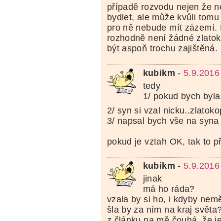
případě rozvodu nejen že 
bydlet, ale může kvůli tomu p
pro ně nebude mít zázemí.
rozhodně není žádné zlatok
být aspoň trochu zajištěná.
kubikm
-
5.9.2016
tedy
1/ pokud bych byla
2/ syn si vzal nicku..zlatoko
3/ napsal bych vše na syna
pokud je vztah OK, tak to p
kubikm
-
5.9.2016
jinak
má ho ráda?
vzala by si ho, i kdyby nem
šla by za ním na kraj světa
z článku na mě čouhá, že je