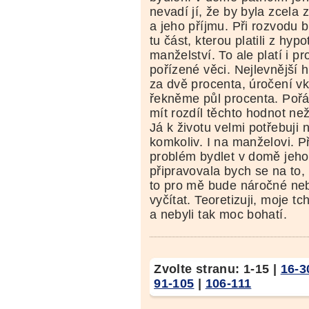
nevadí jí, že by byla zcela
a jeho příjmu. Při rozvodu 
tu část, kterou platili z hyp
manželství. To ale platí i p
pořízené věci. Nejlevnější
za dvě procenta, úročení vk
řekněme půl procenta. Pořá
mít rozdíl těchto hodnot ne
Já k životu velmi potřebuji 
komkoliv. I na manželovi. 
problém bydlet v domě jeho 
připravovala bych se na to,
to pro mě bude náročné ne
vyčítat. Teoretizuji, moje tc
a nebyli tak moc bohatí.
Zvolte stranu:
1-15
|
16-3
91-105
|
106-111