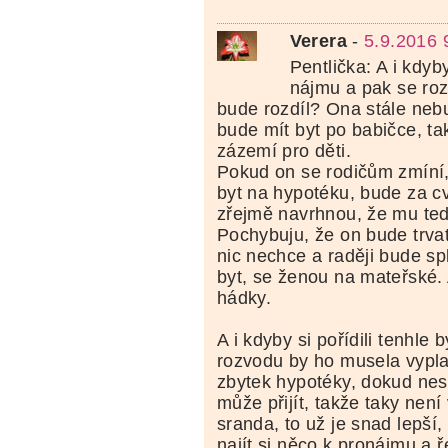
Verera
-
5.9.2016 
Pentlička: A i kdyb
nájmu a pak se roz
bude rozdíl? Ona stále nebu
bude mít byt po babičce, ta
zázemí pro děti.
Pokud on se rodičům zmíní, 
byt na hypotéku, bude za c
zřejmě navrhnou, že mu ted
Pochybuju, že on bude trvat
nic nechce a raději bude sp
byt, se ženou na mateřské.
hádky.
A i kdyby si pořídili tenhle 
rozvodu by ho musela vyplat
zbytek hypotéky, dokud nesp
může přijít, takže taky není
sranda, to už je snad lepší
najít si něco k pronájmu a ř