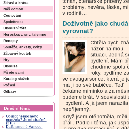
tchán, čtenářské příběhy ze
Zdraví a krása
problémy, nevěra, láska, mi
Náš domov
v rodině…
Cestování
Doživotně jako chudá
Společnost
Diskusní fóra
vyrovnat?
Horoskopy, sny, tajemno
Recepty
Chtěla bych zná
Soutěže, ankety, kvízy
názor na mou
situaci. Jedná s
Zábavný koutek
bydlení. Mám pří
Hry
chodíme spolu č
Diskuse
roky, bydlíme z
Píšete sami
ve dvougarsonce, která je j
Katalog služeb
má ji po své babičce. Teď
Počasí
čekáme miminko a za měsí
Odkazy
budeme brát. V souvislosti 
i bydlení. A já jsem narazil
Dnešní téma
nepříjemný.
Když jsem otěhotněla, měli 
Opustit nemocného
manžela? Je mi strašně.
přáli. Padlo i téma, jak usp
(218)
Další smutné Vánoce.
je pro dva dostačující, s d