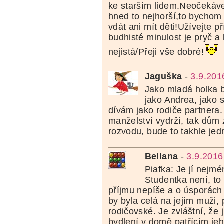
ke starším lidem.Neočekávej
hned to nejhorší,to bycho
vdát ani mít děti!Užívejte př
budhisté minulost je pryč 
nejistá/Přeji vše dobré!
Jaguška
-
3.9.201
Jako mladá holka b
jako Andrea, jako 
dívám jako rodiče partnera.
manželství vydrží, tak dům 
rozvodu, bude to takhle jed
Bellana
-
3.9.2016
Piafka: Je jí nejm
Studentka není, to
příjmu nepíše a o úsporách
by byla celá na jejím muži,
rodičovské. Je zvláštní, že j
bydlení v domě patřícím jeh