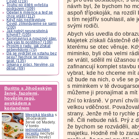
Covid (219)
Touhu po dítěti vyřešila
návrh byl, že bychom ho moh
podrazem (109)
aspoň třípokoják, na rozdíl
Odešel k milence a teď se
chce vrátit (112)
s tím nejdřív souhlasil, ale 
Když nás nezlikviduje
Covid, zlikvidujeme se sami
svými rodiči.
(200)
Jak nebýt nesnesitelná
Abych vás uvedla do obrazu.
tchyně? (105)
Koronavirus a nouzový stav.
Majetek získali částečně dě
Jak vás to postihlo? (106)
kterému se otec věnuje. Kd
Prosím o radu, jak získat
sebevědomí (70)
miminko, byli oba velmi rádi
Dá se vydržet ve vztahu bez
sexu? Nechce se mnou
se vrátil, sdělil mi úžasnou
spát. (135)
Šikana v práci. Nevíme, co
zafinancují komplet stavbu
dělat. (69)
vybrat, kde ho chceme mít a
už bude na nich, o vše se p
s miminkem v té dvougarso
Buritto s Jihočeským
můžeme ji pronajímat a mít 
žervé, fazolemi,
hovězím ragú,
Zní to krásně. V první chvíl
avokádem a
velkou vděčnost. Považoval
koriandrem
strany. Jenže mě to rychle
Mexická klasika
s
Jihočeským
ně. Čili nebude náš. Prý z 
žervé od Madety.
že bychom se rozváděli, ab
V tomto
jednoduchém
majetku. Hodně mě to zarazi
receptu
nechybí
kvalitní hovězí