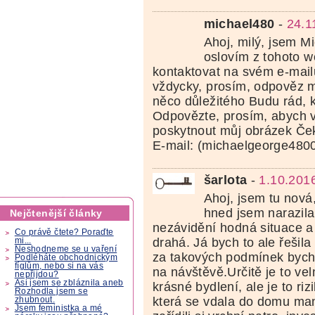
michael480
-
24.1
Ahoj, milý, jsem Mi
oslovím z tohoto 
kontaktovat na svém e-mail
vždycky, prosím, odpověz 
něco důležitého Budu rád, 
Odpovězte, prosím, abych 
poskytnout můj obrázek Če
E-mail: (michaelgeorge48
šarlota
-
1.10.201
Ahoj, jsem tu nov
hned jsem narazila
Nejčtenější články
nezávidění hodná situace a
Co právě čtete? Poraďte
drahá. Já bych to ale řešila
mi...
Neshodneme se u vaření
za takových podmínek bych 
Podléháte obchodnickým
fíglům, nebo si na vás
na návštěvě.Určitě je to ve
nepřijdou?
Asi jsem se zbláznila aneb
krásné bydlení, ale je to r
Rozhodla jsem se
která se vdala do domu man
zhubnout.
Jsem feministka a mé