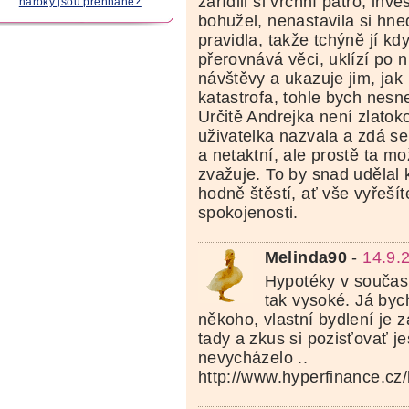
zařídili si vrchní patro, inve
nároky jsou přehnané?
bohužel, nenastavila si hn
pravidla, takže tchýně jí kd
přerovnává věci, uklízí po 
návštěvy a ukazuje jim, jak m
katastrofa, tohle bych nesn
Určitě Andrejka není zlatoko
uživatelka nazvala a zdá se
a netaktní, ale prostě ta mož
zvažuje. To by snad udělal 
hodně štěstí, ať vše vyřešít
spokojenosti.
Melinda90
-
14.9.
Hypotéky v součas
tak vysoké. Já byc
někoho, vlastní bydlení je z
tady a zkus si pozisťovať jest
nevycházelo ..
http://www.hyperfinance.cz