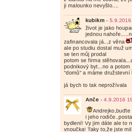
ji malounko nevyšlo....
kubikm
-
5.9.2016
život je jako houpa
jednou nahoře.....n
zafinancovala já...z věna
ale po studiu dostal muž umí
se ten můj prodal
potom se firma stěhovala...
podnikový byt...no a potom j
"domů" a máme družstevní b
já bych to tak neprožívala
Anče
-
4.9.2016 1
Andrejko,buďte
i jeho rodiče..post
bydlení! Vy jim dáte ale to n
vnoučka! Taky to,že jste mi