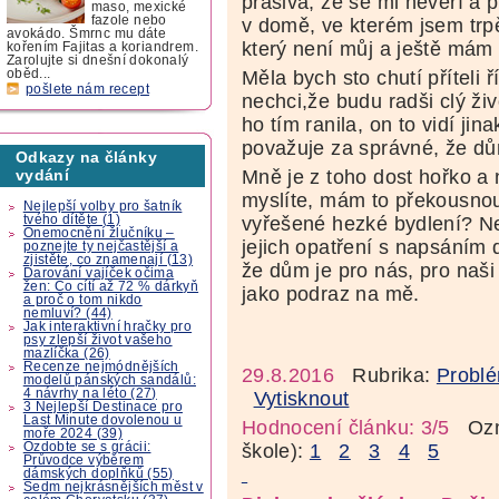
prašivá, že se mi nevěří a 
maso, mexické
fazole nebo
v domě, ve kterém jsem trp
avokádo. Šmrnc mu dáte
který není můj a ještě mám b
kořením Fajitas a koriandrem.
Zarolujte si dnešní dokonalý
Měla bych sto chutí příteli
oběd...
pošlete nám recept
nechci,že budu radši clý ži
ho tím ranila, on to vidí ji
považuje za správné, že dům
Odkazy na články
Mně je z toho dost hořko a 
vydání
myslíte, mám to překousnou
Nejlepší volby pro šatník
tvého dítěte (1)
vyřešené hezké bydlení? Ne
Onemocnění žlučníku –
jejich opatření s napsáním 
poznejte ty nejčastější a
zjistěte, co znamenají (13)
že dům je pro nás, pro naši
Darování vajíček očima
žen: Co cítí až 72 % dárkyň
jako podraz na mě.
a proč o tom nikdo
nemluví? (44)
Jak interaktivní hračky pro
psy zlepší život vašeho
mazlíčka (26)
Recenze nejmódnějších
29.8.2016
Rubrika:
Problé
modelů pánských sandálů:
4 návrhy na léto (27)
Vytisknout
3 Nejlepší Destinace pro
Last Minute dovolenou u
Hodnocení článku: 3/5
Ozná
moře 2024 (39)
Ozdobte se s grácii:
škole):
1
2
3
4
5
Průvodce výběrem
dámských doplňků (55)
Sedm nejkrásnějších měst v