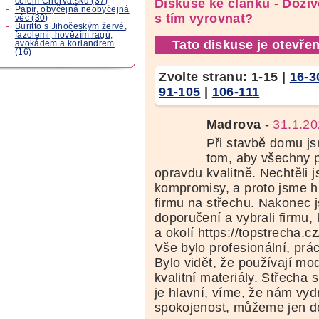
celém Chorvatsku (37)
Diskuse ke článku - Doži
Papír, obyčejná neobyčejná
s tím vyrovnat?
věc (30)
Buritto s Jihočeským žervé,
fazolemi, hovězím ragú,
Tato diskuse je otevřen
avokádem a koriandrem
(16)
Zvolte stranu:
1-15
|
16-3
91-105
|
106-111
Madrova
-
31.1.20
Při stavbě domu js
tom, aby všechny 
opravdu kvalitně. Nechtěli
kompromisy, a proto jsme hl
firmu na střechu. Nakonec 
doporučení a vybrali firmu,
a okolí https://topstrecha.cz
Vše bylo profesionální, prác
Bylo vidět, že používají mo
kvalitní materiály. Střecha 
je hlavní, víme, že nám vydr
spokojenost, můžeme jen do