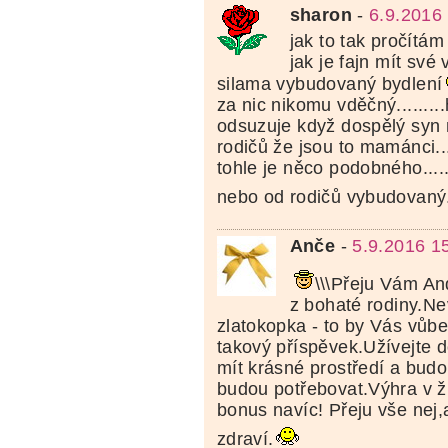
sharon
-
6.9.2016
jak to tak pročítám 
jak je fajn mít své
silama vybudovaný bydlení
za nic nikomu vděčný........
odsuzuje když dospělý syn 
rodičů že jsou to mamánci....
tohle je něco podobného.....
nebo od rodičů vybudovaný..
Anče
-
5.9.2016 1
\\\Přeju Vám A
z bohaté rodiny.Ne
zlatokopka - to by Vás vůb
takový příspěvek.Užívejte 
mít krásné prostředí a bud
budou potřebovat.Výhra v ži
bonus navíc! Přeju vše nej
zdraví.