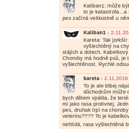
Kaliban1: může být
to je katastrofa...
pes začíná velikostně u n
Kaliban1
-
2.11.20
Kareta: Tak jorkšír
vyšlechtěný na chy
stájích a dolech. Kabelkový 
Choroby má hodně psů, je 
vyšlechtěnost. Rychlé odsud
kareta
-
2.11.2016
To je ale blbej nápa
důchodcům může da
bych dětem vpálila, že teriér
mi jako rasa protivnej. Jed
pes, druhak trpí na choroby
veterinu???? To je kabelkov
nehlídá, rasa vyšlechtěná b