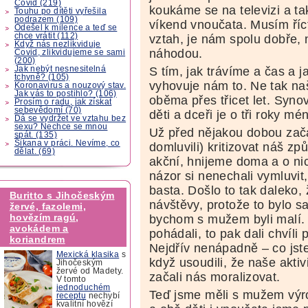
Covid (219)
koukáme se na televizi a 
Touhu po dítěti vyřešila
podrazem (109)
víkend vnoučata. Musím ří
Odešel k milence a teď se
chce vrátit (112)
vztah, je nám spolu dobře, 
Když nás nezlikviduje
náhodou.
Covid, zlikvidujeme se sami
(200)
Jak nebýt nesnesitelná
S tím, jak trávíme a čas a 
tchyně? (105)
vyhovuje nám to. Ne tak na
Koronavirus a nouzový stav.
Jak vás to postihlo? (106)
oběma přes třicet let. Syno
Prosím o radu, jak získat
sebevědomí (70)
děti a dceři je o tři roky m
Dá se vydržet ve vztahu bez
sexu? Nechce se mnou
Už před nějakou dobou začal
spát. (135)
Šikana v práci. Nevíme, co
domluvili) kritizovat náš z
dělat. (69)
akční, hnijeme doma a o n
názor si nenechali vymluvit,
basta. Došlo to tak daleko, 
Buritto s Jihočeským
návštěvy, protože to bylo s
žervé, fazolemi,
hovězím ragú,
bychom s mužem byli malí. 
avokádem a
pohádali, to pak dali chvíli
koriandrem
Nejdřív nenápadně – co jste d
Mexická klasika
s
když usoudili, že naše akti
Jihočeským
žervé od Madety.
začali nás moralizovat.
V tomto
jednoduchém
Teď jsme měli s mužem výro
receptu
nechybí
kvalitní hovězí