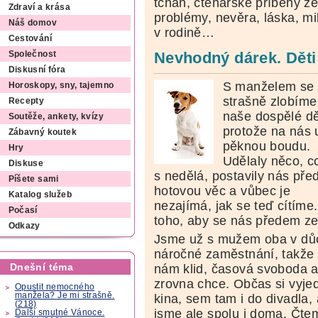
tchán, čtenářské příběhy ze
Zdraví a krása
problémy, nevěra, láska, mi
Náš domov
v rodině…
Cestování
Nevhodný dárek. Děti
Společnost
Diskusní fóra
S manželem se
Horoskopy, sny, tajemno
strašně zlobíme
Recepty
naše dospělé dě
Soutěže, ankety, kvízy
protože na nás u
Zábavný koutek
pěknou boudu.
Hry
Udělaly něco, c
Diskuse
s nedělá, postavily nás pře
Píšete sami
hotovou věc a vůbec je
Katalog služeb
nezajímá, jak se teď cítíme
Počasí
toho, aby se nás předem zep
Odkazy
Jsme už s mužem oba v důc
náročné zaměstnání, takže 
Dnešní téma
nám klid, časová svoboda a
zrovna chce. Občas si vyj
Opustit nemocného
manžela? Je mi strašně.
kina, sem tam i do divadla,
(218)
jsme ale spolu i doma. Čte
Další smutné Vánoce.