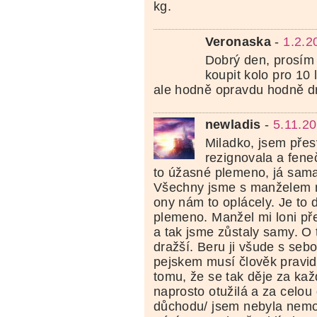
kg.
Veronaska
-
1.2.2
Dobrý den, prosím 
koupit kolo pro 10 
ale hodně opravdu hodně d
newladis
-
5.11.2
Miladko, jsem přes
rezignovala a fene
to úžasné plemeno, já sama
Všechny jsme s manželem n
ony nám to oplácely. Je to d
plemeno. Manžel mi loni p
a tak jsme zůstaly samy. O 
dražší. Beru ji všude s seb
pejskem musí člověk pravid
tomu, že se tak děje za ka
naprosto otužilá a za celou 
důchodu/ jsem nebyla nemo