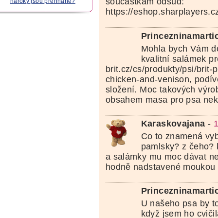
součástkám odsud:
nároky jsou přehnané?
https://eshop.sharplayers.cz
Princezninamarti
Mohla bych Vám do
kvalitní salámek pr
brit.cz/cs/produkty/psi/bri
chicken-and-venison, podív
složení. Moc takových výro
obsahem masa pro psa nek
Karaskovajana
-
1
Co to znamená vybí
pamlsky? z čeho? k
a salámky mu moc dávat nec
hodně nadstavené moukou
Princezninamarti
U našeho psa by to
když jsem ho cviči