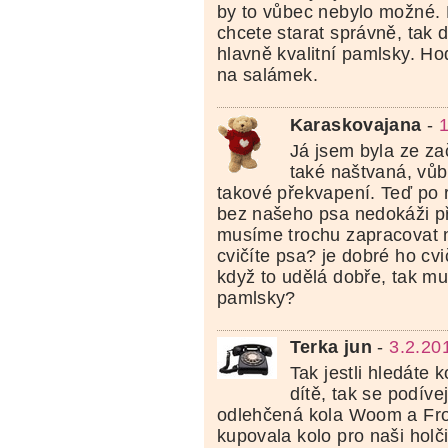
by to vůbec nebylo možné. 
chcete starat správně, tak d
hlavně kvalitní pamlsky. Ho
na salámek.
Karaskovajana
-
1
Já jsem byla ze za
také naštvaná, vů
takové překvapení. Teď po r
bez našeho psa nedokáži př
musíme trochu zapracovat 
cvičíte psa? je dobré ho cv
když to udělá dobře, tak m
pamlsky?
Terka jun
-
3.2.20
Tak jestli hledáte 
dítě, tak se podíve
odlehčená kola Woom a Fro
kupovala kolo pro naši holč