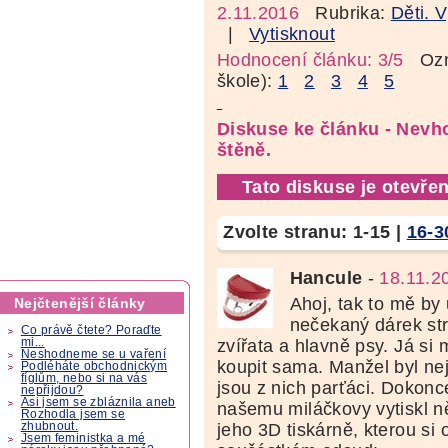
2.11.2016
Rubrika:
Děti. 
|
Vytisknout
Hodnocení článku: 3/5
Ozná
škole):
1
2
3
4
5
Diskuse ke článku - Nevh
štěně.
Tato diskuse je otevřen
Zvolte stranu:
1-15
|
16-3
Hancule
-
18.11.2
Ahoj, tak to mě by 
Nejčtenější články
nečekaný dárek str
Co právě čtete? Poraďte
mi...
zvířata a hlavně psy. Já si
Neshodneme se u vaření
koupit sama. Manžel byl nejd
Podléháte obchodnickým
fíglům, nebo si na vás
jsou z nich parťáci. Dokon
nepřijdou?
Asi jsem se zbláznila aneb
našemu miláčkovy vytiskl n
Rozhodla jsem se
zhubnout.
jeho 3D tiskárně, kterou si 
Jsem feministka a mé