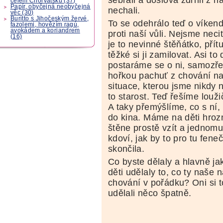
celém Chorvatsku (37)
Papír, obyčejná neobyčejná
nechali.
věc (30)
Buritto s Jihočeským žervé,
To se odehrálo teď o víken
fazolemi, hovězím ragú,
avokádem a koriandrem
proti naší vůli. Nejsme neci
(16)
je to nevinné štěňátko, přít
těžké si ji zamilovat. Asi t
postaráme se o ni, samozř
hořkou pachuť z chování naš
situace, kterou jsme nikdy n
to starost. Teď řešíme louži
A taky přemýšlíme, co s ní,
do kina. Máme na děti hroz
štěne prostě vzít a jednom
kdoví, jak by to pro tu fen
skončila.
Co byste dělaly a hlavně ja
děti udělaly to, co ty naše
chování v pořádku? Oni si 
udělali něco špatně.