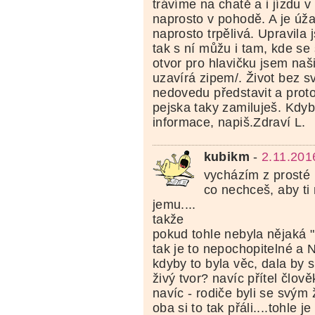
trávíme na chatě a i jízdu v
naprosto v pohodě. A je úža
naprosto trpělivá. Upravila 
tak s ní můžu i tam, kde se
otvor pro hlavičku jsem naši
uzavírá zipem/. Život bez s
nedovedu představit a proto
pejska taky zamiluješ. Kdyb
informace, napiš.Zdraví L.
kubikm
-
2.11.201
vycházím z prosté 
co nechceš, aby ti 
jemu....
takže
pokud tohle nebyla nějaká "
tak je to nepochopitelné
kdyby to byla věc, dala by s
živý tvor? navíc přítel člov
navíc - rodiče byli se svým
oba si to tak přáli....tohle je