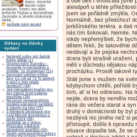
a obě děti i vnoučata jsme 
maso, mexické
fazole nebo
alesdpoň u téhle příležitost
avokádo. Šmrnc mu dáte
jsem se pořádně zmýlila. Oni
kořením Fajitas a koriandrem.
Zarolujte si dnešní dokonalý
Normálně, bez předchozí do
oběd...
pošlete nám recept
jorkšírského teriéra a dali 
nás tím šokovali. Nemile. N
nikdy nepřemýšleli, že bych
Odkazy na články
dětem řekli, že takovéhle 
vydání
nedávají a že pejska nechc
Nejlepší volby pro šatník
dcera byli strašně uražení, 
tvého dítěte (1)
měli v důchodu nějakou nápl
Onemocnění žlučníku –
poznejte ty nejčastější a
procházku. Prostě takové ty 
zjistěte, co znamenají (13)
Darování vajíček očima
Stáli jsme s mužem na své
žen: Co cítí až 72 % dárkyň
a proč o tom nikdo
kdybychom chtěli, pořídili 
nemluví? (44)
Jak interaktivní hračky pro
tom, ať si ho odnesou. Na t
psy zlepší život vašeho
mazlíčka (26)
nejde, dcera by neměla možn
Recenze nejmódnějších
rána do večera starat a sy
modelů pánských sandálů:
4 návrhy na léto (27)
druhý v domácnosti by byl
3 Nejlepší Destinace pro
Last Minute dovolenou u
nezbývá nic jiného než si p
moře 2024 (39)
Ozdobte se s grácii:
přistoupit, došlo k opravdu 
Průvodce výběrem
situace dopadla tak, že se
dámských doplňků (55)
Sedm nejkrásnějších měst v
sebrali a doslova zdrhli z 