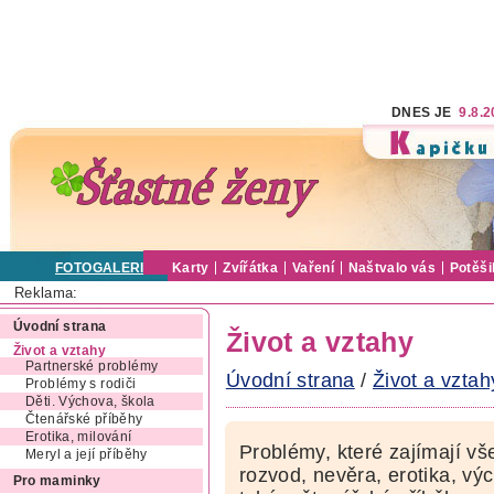
DNES JE
9.8.
FOTOGALERIE
Karty
Zvířátka
Vaření
Naštvalo vás
Potěši
Reklama:
Úvodní strana
Život a vztahy
Život a vztahy
Partnerské problémy
Úvodní strana
/
Život a vztah
Problémy s rodiči
Děti. Výchova, škola
Čtenářské příběhy
Erotika, milování
Problémy, které zajímají vš
Meryl a její příběhy
rozvod, nevěra, erotika, výc
Pro maminky