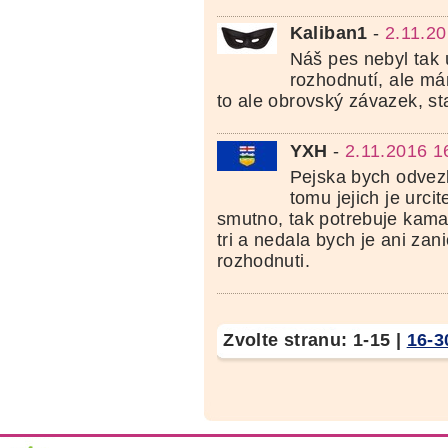
Kaliban1
-
2.11.20
Náš pes nebyl tak
rozhodnutí, ale má
to ale obrovský závazek, st
YXH
-
2.11.2016 1
Pejska bych odvezl
tomu jejich je urc
smutno, tak potrebuje kam
tri a nedala bych je ani zani
rozhodnuti.
Zvolte stranu:
1-15
|
16-3