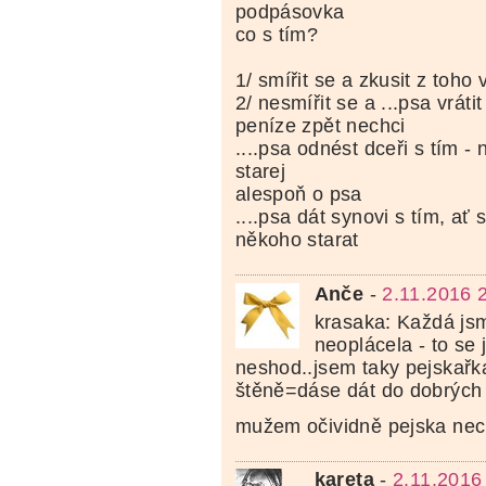
podpásovka
co s tím?
1/ smířit se a zkusit z toh
2/ nesmířit se a ...psa vrátit
peníze zpět nechci
....psa odnést dceři s tím -
starej
alespoň o psa
....psa dát synovi s tím, ať 
někoho starat
Anče
-
2.11.2016 
krasaka: Každá jsm
neoplácela - to se 
neshod..jsem taky pejskařka
štěně=dáse dát do dobrých 
mužem očividně pejska nech
kareta
-
2.11.2016