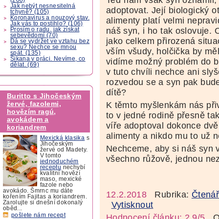
Jak nebýt nesnesitelná
adoptovat. Její biologický o
tchyně? (105)
Koronavirus a nouzový stav.
alimenty platí velmi neprav
Jak vás to postihlo? (106)
náš syn, i ho tak oslovuje. 
Prosím o radu, jak získat
sebevědomí (70)
jako celkem přirozená situac
Dá se vydržet ve vztahu bez
sexu? Nechce se mnou
vším všudy, holčička by mě
spát. (135)
Šikana v práci. Nevíme, co
vidíme možný problém do b
dělat. (69)
v tuto chvíli nechce ani sly
rozvedou se a syn pak bude 
dítě?
Buritto s Jihočeským
žervé, fazolemi,
K těmto myšlenkám nás přiv
hovězím ragú,
to v jedné rodině přesně ta
avokádem a
víře adoptoval dokonce dvě 
koriandrem
alimenty a nikdo mu to už 
Mexická klasika
s
Jihočeským
Nechceme, aby si náš syn v
žervé od Madety.
V tomto
všechno růžově, jednou nez
jednoduchém
receptu
nechybí
kvalitní hovězí
maso, mexické
fazole nebo
avokádo. Šmrnc mu dáte
12.2.2018
Rubrika:
Čtenář
kořením Fajitas a koriandrem.
Zarolujte si dnešní dokonalý
Vytisknout
oběd...
pošlete nám recept
Hodnocení článku: 2,9/5
Oz