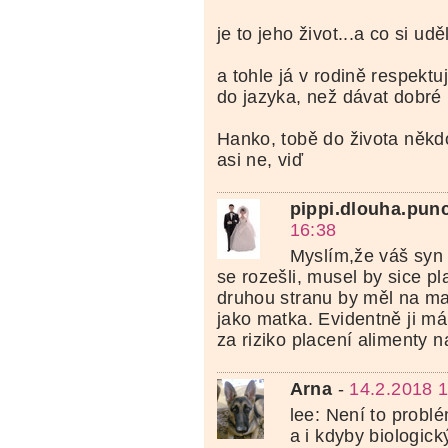
je to jeho život...a co si ud
a tohle já v rodině respektu
do jazyka, než dávat dobré 
Hanko, tobě do života něk
asi ne, viď
pippi.dlouha.pun
16:38
Myslím,že váš syn 
se rozešli, musel by sice pla
druhou stranu by měl na ma
jako matka. Evidentně ji má 
za riziko placení alimenty na
Arna
-
14.2.2018 
lee: Není to probl
a i kdyby biologick