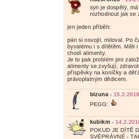
syn je dospělý, má
rozhodnout jak se
jen jeden příběh:
pán si osvojil, miloval. Po č
byvalému i s dítětěm. Měli i
chodí alimenty.
Je to pak problém pro založ
alimenty se zvyšují, zdravo
příspěvky na koníčky a děťá
právoplatným dědicem.
bizuna
-
15.2.2018
PEGG:
kubikm
-
14.2.201
POKUD JE DÍTĚ 
SVÉPRÁVNÉ - TA