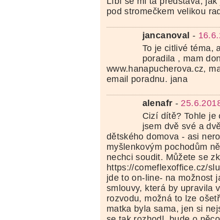
Líbí se mi ta představa, jak
pod stromečkem velikou rad
jancanoval
-
16.6
To je citlivé téma, 
poradila , mam do
www.hanapucherova.cz, maj
email poradnu. jana
alenafr
-
25.6.201
Cizí dítě? Tohle je
jsem dvě své a dvě
dětského domova - asi ne
myšlenkovým pochodům někt
nechci soudit. Můžete se zk
https://comeflexoffice.cz/sl
jde to on-line- na možnost
smlouvy, která by upravila 
rozvodu, možná to lze ošetři
matka byla sama, jen si nej
se tak rozhodl, bude o něco