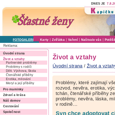
DNES JE
7.8.
FOTOGALERIE
Karty
Zvířátka
Vaření
Naštvalo vás
Potěši
Reklama:
Úvodní strana
Život a vztahy
Život a vztahy
Partnerské problémy
Úvodní strana
/
Život a vztah
Problémy s rodiči
Děti. Výchova, škola
Čtenářské příběhy
Erotika, milování
Problémy, které zajímají vš
Meryl a její příběhy
rozvod, nevěra, erotika, výc
Pro maminky
tchán, čtenářské příběhy ze
Zdraví a krása
problémy, nevěra, láska, mi
Náš domov
v rodině…
Cestování
Syn chce adoptovat c
Společnost