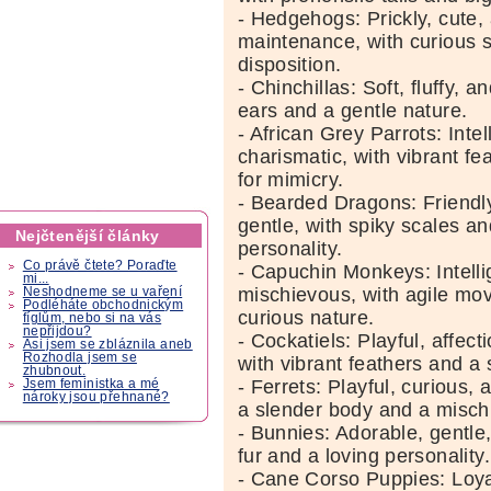
- Hedgehogs: Prickly, cute,
maintenance, with curious 
disposition.
- Chinchillas: Soft, fluffy, a
ears and a gentle nature.
- African Grey Parrots: Intel
charismatic, with vibrant f
for mimicry.
- Bearded Dragons: Friendly
gentle, with spiky scales an
Nejčtenější články
personality.
Co právě čtete? Poraďte
- Capuchin Monkeys: Intelli
mi...
mischievous, with agile m
Neshodneme se u vaření
Podléháte obchodnickým
curious nature.
fíglům, nebo si na vás
nepřijdou?
- Cockatiels: Playful, affect
Asi jsem se zbláznila aneb
Rozhodla jsem se
with vibrant feathers and a
zhubnout.
- Ferrets: Playful, curious, 
Jsem feministka a mé
nároky jsou přehnané?
a slender body and a misch
- Bunnies: Adorable, gentle,
fur and a loving personality.
- Cane Corso Puppies: Loyal