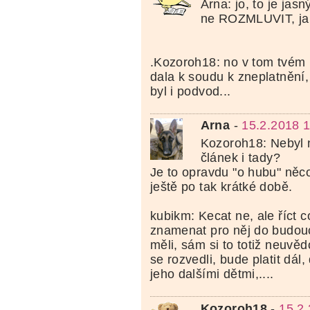
Arna: jo, to je jasn
ne ROZMLUVIT, jak
.Kozoroh18: no v tom tvém p
dala k soudu k zneplatnění
byl i podvod...
Arna
-
15.2.2018 
Kozoroh18: Nebyl 
článek i tady?
Je to opravdu "o hubu" něc
ještě po tak krátké době.
kubikm: Kecat ne, ale říct 
znamenat pro něj do budouc
měli, sám si to totiž neuvě
se rozvedli, bude platit dál,
jeho dalšími dětmi,....
Kozoroh18
-
15.2