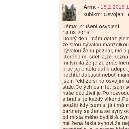
Arna
-
15.2.2018 
kubikm: Osvojení je
Téma: Zrušení osvojení
14.03.2016
Dobrý den, mám dotaz jsem 
ze svou bývalou manželkou
bývalou ženu poznal, měla 
kterého mi sdělila,že nezná
mi tvrdila,že je ze znásilně
proč jej chtěla dát k adopci.
nechtěl dopustit neboť mám 
jsem řekl,že si ho osvojím a
stalo.Celých osm let jsem se
naše děti,živil je.Po rozvod
a bral si je každý víkend.P
soužití kdy jsem si já i má
partnery se žena se syny 
od místa mého bydliště.Syn
má žena řekla synovi,že ne