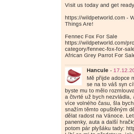
Visit us today and get read
https://wildpetworld.com - 
Things Are!
Fennec Fox For Sale
https://wildpetworld.com/pr
category/fennec-fox-for-sal
African Grey Parrot For Sal
Hancule
-
17.12.2
Mě přijde adopce m
se na to váš syn cí
byste mu to mělo rozmlouva
a čtvrté už bych nezvládla,
více volného času, šla bych
snažím těmto opuštěným d
dělat radost na Vánoce. Le
panenky, auta a další hračk
potom pár plyšáku tady: htt