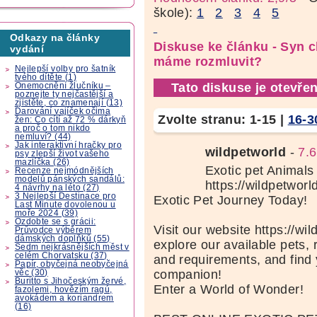
škole):
1
2
3
4
5
Odkazy na články
Diskuse ke článku - Syn c
vydání
máme rozmluvit?
Nejlepší volby pro šatník
tvého dítěte (1)
Tato diskuse je otevřen
Onemocnění žlučníku –
poznejte ty nejčastější a
zjistěte, co znamenají (13)
Darování vajíček očima
Zvolte stranu:
1-15
|
16-3
žen: Co cítí až 72 % dárkyň
a proč o tom nikdo
nemluví? (44)
Jak interaktivní hračky pro
wildpetworld
-
7.6
psy zlepší život vašeho
mazlíčka (26)
Exotic pet Animals 
Recenze nejmódnějších
modelů pánských sandálů:
https://wildpetworl
4 návrhy na léto (27)
3 Nejlepší Destinace pro
Exotic Pet Journey Today!
Last Minute dovolenou u
moře 2024 (39)
Ozdobte se s grácii:
Visit our website https://wi
Průvodce výběrem
dámských doplňků (55)
explore our available pets, 
Sedm nejkrásnějších měst v
celém Chorvatsku (37)
and requirements, and find 
Papír, obyčejná neobyčejná
companion!
věc (30)
Buritto s Jihočeským žervé,
Enter a World of Wonder!
fazolemi, hovězím ragú,
avokádem a koriandrem
(16)