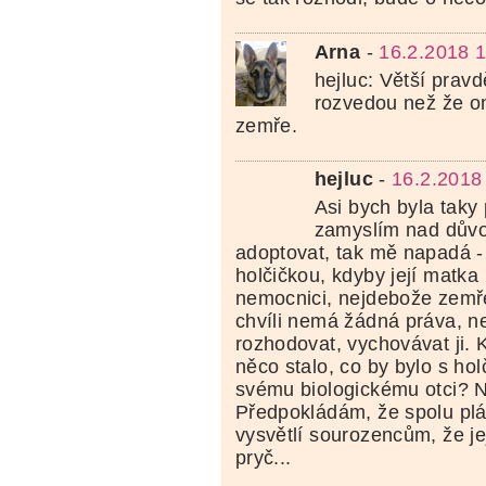
Arna
-
16.2.2018 
hejluc: Větší prav
rozvedou než že o
zemře.
hejluc
-
16.2.2018
Asi bych byla taky 
zamyslím nad důvod
adoptovat, tak mě napadá -
holčičkou, kdyby její matka
nemocnici, nejdebože zemře
chvíli nemá žádná práva, n
rozhodovat, vychovávat ji.
něco stalo, co by bylo s ho
svému biologickému otci? 
Předpokládám, že spolu plánu
vysvětlí sourozencům, že je
pryč...