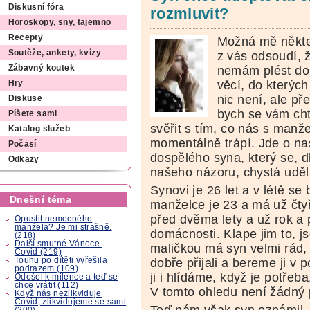
Diskusní fóra
rozmluvit?
Horoskopy, sny, tajemno
Recepty
Možná mě někt
Soutěže, ankety, kvízy
z vás odsoudí, 
nemám plést do
Zábavný koutek
věcí, do kterých
Hry
nic není, ale př
Diskuse
bych se vám cht
Píšete sami
svěřit s tím, co nás s manž
Katalog služeb
momentálně trápí. Jde o n
Počasí
dospělého syna, který se, d
Odkazy
našeho názoru, chystá uděl
Synovi je 26 let a v létě se
Dnešní téma
manželce je 23 a má už čtyř
před dvěma lety a už rok a p
Opustit nemocného
manžela? Je mi strašně.
domácnosti. Klape jim to, js
(218)
Další smutné Vánoce.
maličkou má syn velmi rád,
Covid (219)
Touhu po dítěti vyřešila
dobře přijali a bereme ji v
podrazem (109)
ji i hlídáme, když je potřeba
Odešel k milence a teď se
chce vrátit (112)
V tomto ohledu není žádný 
Když nás nezlikviduje
Covid, zlikvidujeme se sami
Teď nám však syn oznámil, 
(200)