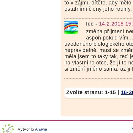
to v zájmu dítěte, aby mělo 
ostatními členy jeho rodiny.
lee
-
14.2.2018 15
změna příjmení ne
aspoň pokud vím..
uvedeného biologického otce
nepravidelně, musí se změno
měla jsem to taky tak, teď 
na vlastního otce, že jí to n
si změní jméno sama, až jí 
Zvolte stranu:
1-15
|
16-3
Vytvořilo
Anawe