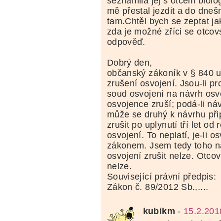
seznámila jej s otcem biol
mě přestal jezdit a do dneš
tam.Chtěl bych se zeptat ja
zda je možné zříci se otcovs
odpověď.
Dobrý den,
občanský zákoník v § 840 
zrušení osvojení. Jsou-li pr
soud osvojení na návrh osv
osvojence zruší; podá-li náv
může se druhý k návrhu přip
zrušit po uplynutí tří let od
osvojení. To neplatí, je-li o
zákonem. Jsem tedy toho ná
osvojení zrušit nelze. Otcov
nelze.
Související právní předpis:
Zákon č. 89/2012 Sb.,....
kubikm
-
15.2.201