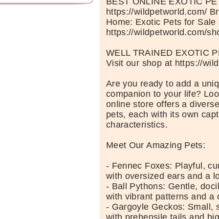
BEST ONLINE EXOTIC P
https://wildpetworld.com/ B
Home: Exotic Pets for Sale
https://wildpetworld.com/sh
WELL TRAINED EXOTIC P
Visit our shop at https://wi
Are you ready to add a uniq
companion to your life? Loo
online store offers a diverse
pets, each with its own capt
characteristics.
Meet Our Amazing Pets:
- Fennec Foxes: Playful, cu
with oversized ears and a lo
- Ball Pythons: Gentle, doci
with vibrant patterns and 
- Gargoyle Geckos: Small, 
with prehensile tails and bi