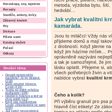
ruční práce, pletení, háčko
Horoskopy, sny, tajemno
metoda, výzdoba bytu, šití,
Recepty
hedvábí…
Soutěže, ankety, kvízy
Jak vybrat kvalitní k
Zábavný koutek
kamaráda.
Hry
Diskuse
Jsou to miláčci! Vždy nás ví
Píšete sami
přijdeme domů a mají takov
Katalog služeb
z drobností. Když jdeme na
Počasí
když jim házíme míček… Ps
Odkazy
oprávněně nazýváni nejlepším
a tak je samozřejmé, že jim
lásku oplatit. Přejeme si, 
Dnešní téma
všech potřebných živin a vi
Opustit nemocného
nabídce vybrat
kvalitní kr
manžela? Je mi strašně.
(218)
Další smutné Vánoce.
Covid (219)
Touhu po dítěti vyřešila
podrazem (109)
Čeho a kolik?
Odešel k milence a teď se
chce vrátit (112)
Při výběru granulí pro psa pl
Když nás nezlikviduje
Covid, zlikvidujeme se sami
hlavně číst etikety! Ze záko
(200)
Jak nebýt nesnesitelná
krmiva na etiketu podle obs