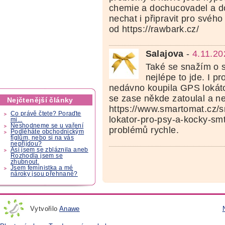
chemie a dochucovadel a d
nechat i připravit pro svéh
od https://rawbark.cz/
Salajova
-
4.11.20
Také se snažím o s
nejlépe to jde. I p
nedávno koupila GPS lokáto
se zase někde zatoulal a n
Nejčtenější články
https://www.smartomat.cz/
Co právě čtete? Poraďte
lokator-pro-psy-a-kocky-sm
mi...
Neshodneme se u vaření
problémů rychle.
Podléháte obchodnickým
fíglům, nebo si na vás
nepřijdou?
Asi jsem se zbláznila aneb
Rozhodla jsem se
zhubnout.
Jsem feministka a mé
nároky jsou přehnané?
Vytvořilo
Anawe