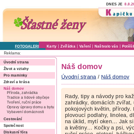
DNES JE
8.8.
FOTOGALERIE
Karty
Zvířátka
Vaření
Naštvalo vás
Potěši
Reklama:
Úvodní strana
Náš domov
Život a vztahy
Pro maminky
Úvodní strana
/
Náš domov
Zdraví a krása
Náš domov
Příroda, zahrádka
Rady, tipy a návody pro ka
Tradice a lidové obyčeje
zahrádky, domácích zvířat,
Tvoření, ruční práce
Opravy úpravy domu a bytu
pokojových květin, přírody
Vybavení domácnosti
plovoucí podlahy, linolea, d
Cestování
na úklid, mytí oken… Jak si 
Společnost
a květiny… Kočky a psi, vý
Diskusní fóra