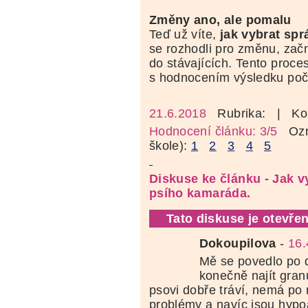
Změny ano, ale pomalu
Teď už víte,
jak vybrat spr
se rozhodli pro změnu, zač
do stávajících. Tento proce
s hodnocením výsledku počk
21.6.2018
Rubrika:
| Ko
Hodnocení článku: 3/5
Ozná
škole):
1
2
3
4
5
Diskuse ke článku - Jak v
psího kamaráda.
Tato diskuse je otevřen
Dokoupilova
-
16.
Mě se povedlo po 
konečně najít gran
psovi dobře tráví, nemá po 
problémy a navíc jsou hypo