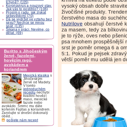
tchyně? (105)
vysoký obsah dobře stravite
Koronavirus a nouzový stav.
Jak vás to postihlo? (106)
živočišné produkty. Trendem
Prosím o radu, jak získat
sebevědomí (70)
čerstvého masa do suchého
Dá se vydržet ve vztahu bez
sexu? Nechce se mnou
Nutrilove
obsahují čerstvé 
spát. (135)
za masem, tedy za bílkovin
Šikana v práci. Nevíme, co
dělat. (69)
je to rýže, oves nebo pšeni
psa mnohem prospěšnější ne
srst je poměr omega 6 a o
Buritto s Jihočeským
5:1. Pokud je pejsek zdrav
žervé, fazolemi,
větší poměr mu udělá jen d
hovězím ragú,
avokádem a
koriandrem
Mexická klasika
s
Jihočeským
žervé od Madety.
V tomto
jednoduchém
receptu
nechybí
kvalitní hovězí
maso, mexické
fazole nebo
avokádo. Šmrnc mu dáte
kořením Fajitas a koriandrem.
Zarolujte si dnešní dokonalý
oběd...
pošlete nám recept