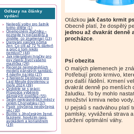
Odkazy na články
vydání
Otázkou
jak často krmit p
Nejlepší volby pro šatník
Obecně platí, že dospělý pe
tvého dítěte (1)
jednou až dvakrát denně a
Onemocnění žlučníku –
poznejte ty nejčastější a
procházce
.
zjistěte, co znamenají (13)
Darování vajíček očima
žen: Co cítí až 72 % dárkyň
a proč o tom nikdo
nemluví? (44)
Jak interaktivní hračky pro
Psí obezita
psy zlepší život vašeho
mazlíčka (26)
Recenze nejmódnějších
O malých plemenech je znám
modelů pánských sandálů:
Potřebují proto krmivo, kter
4 návrhy na léto (27)
3 Nejlepší Destinace pro
pro další řádění. Krmení ve
Last Minute dovolenou u
moře 2024 (39)
dvakrát denně po menších d
Ozdobte se s grácii:
Průvodce výběrem
žaludku. To by mohlo nasta
dámských doplňků (55)
množství krmiva nebo vody
Sedm nejkrásnějších měst v
celém Chorvatsku (37)
U pejsků s nadváhou platí t
Papír, obyčejná neobyčejná
věc (30)
pamlsky, vyvážená strava 
Buritto s Jihočeským žervé,
fazolemi, hovězím ragú,
udržení optimální váhy.
avokádem a koriandrem
(16)