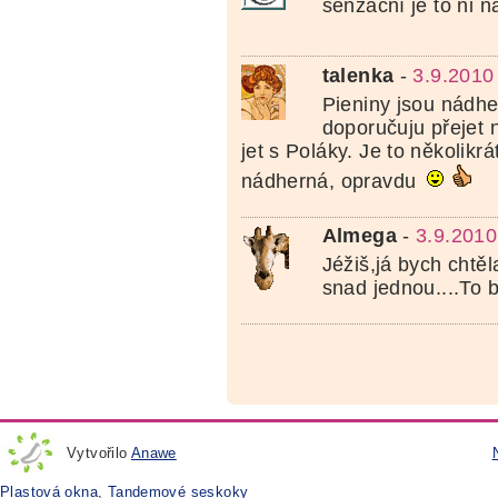
senzační je to ni n
talenka
-
3.9.2010
Pieniny jsou nádhe
doporučuju přejet 
jet s Poláky. Je to několikrá
nádherná, opravdu
Almega
-
3.9.2010
Jéžiš,já bych chtěla
snad jednou....To by
Vytvořilo
Anawe
Plastová okna
,
Tandemové seskoky