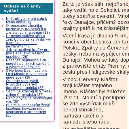
Za to je však stihl nejpřísn
Odkazy na články
taky vzdát hold Sokolici, ma
vydání
útesy spatříte dvakrát. Mn
Nejlepší volby pro šatník
řeky Dunajce, přičemž pozo
tvého dítěte (1)
Onemocnění žlučníku –
krajiny patří k nejkrásnější
poznejte ty nejčastější a
zjistěte, co znamenají (13)
Vodní trasa je dlouhá 9 km, 
Darování vajíček očima
žen: Co cítí až 72 % dárkyň
končí v obci Lesnica, při t
a proč o tom nikdo
nemluví? (44)
Polska. Zpátky do Červeného
Jak interaktivní hračky pro
pěšky, nebo na vypůjčeném 
psy zlepší život vašeho
mazlíčka (26)
Dunajci. Mohou se taky do
Recenze nejmódnějších
modelů pánských sandálů:
z parkoviště chaty Pieniny, 
4 návrhy na léto (27)
3 Nejlepší Destinace pro
cestu přes Haligovské skály
Last Minute dovolenou u
moře 2024 (39)
V obci Červený Kláštor
Ozdobte se s grácii:
Průvodce výběrem
stojí klášter stejného
dámských doplňků (55)
jména. Klášter byl založen
Sedm nejkrásnějších měst v
celém Chorvatsku (37)
již v 11. století a postupně
Papír, obyčejná neobyčejná
věc (30)
se zde vystřídali mniši
Buritto s Jihočeským žervé,
fazolemi, hovězím ragú,
benediktinského,
avokádem a koriandrem
kartuziánského a
(16)
kamadulského řádu.