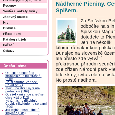
Horoskopy, sny, tajemno
Nádherné Pieniny. C
Recepty
Spišem.
Soutěže, ankety, kvízy
Zábavný koutek
Za Spišskou Be
Hry
odbočíte na siln
Diskuse
Spišskou Magur
Píšete sami
dojedete to Pien
Katalog služeb
Jen na několik
Počasí
kilometrů nakoukne polská 
Odkazy
Dunajec na slovenské územ
ale přesto zde vytváří
překrásnou přírodní scenérii
Dnešní téma
zde zřízen Národní park Pie
Opustit nemocného
bílé skály, sytá zeleň a či
manžela? Je mi strašně.
(218)
No prostě nádhera.
Další smutné Vánoce.
Covid (219)
Touhu po dítěti vyřešila
podrazem (109)
Odešel k milence a teď se
chce vrátit (112)
Když nás nezlikviduje
Covid, zlikvidujeme se sami
(200)
Jak nebýt nesnesitelná
tchyně? (105)