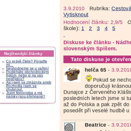
3.9.2010
Rubrika:
Cestová
Vytisknout
Hodnocení článku: 2,9/5
Oz
škole):
1
2
3
4
5
Diskuse ke článku - Nádh
slovenským Spišem.
Nejčtenější články
Tato diskuse je otevřen
Co právě čtete? Poraďte
mi...
Neshodneme se u vaření
helča 65
-
3.9.201
Podléháte obchodnickým
fíglům, nebo si na vás
Pokud se nechce
nepřijdou?
Asi jsem se zbláznila aneb
doporučuji krásno
Rozhodla jsem se
zhubnout.
Dunajce z Červeného Klášto
Jsem feministka a mé
nároky jsou přehnané?
posledních letech jsme si tu
až do Polska a pak zpět do
posedět při veselé hudbě u 
Beatrice
-
3.9.201