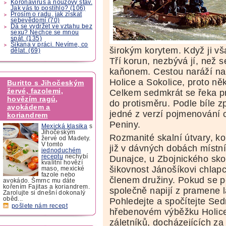
Koronavirus a nouzový stav.
Jak vás to postihlo? (106)
Prosím o radu, jak získat
sebevědomí (70)
Dá se vydržet ve vztahu bez
sexu? Nechce se mnou
spát. (135)
Šikana v práci. Nevíme, co
širokým korytem. Když ji vš
dělat. (69)
Tří korun, nezbývá jí, než s
kaňonem. Cestou naráží na
Holice a Sokolice, proto ně
Buritto s Jihočeským
žervé, fazolemi,
Celkem sedmkrát se řeka pru
hovězím ragú,
do protisměru. Podle bíle z
avokádem a
jedné z verzí pojmenování 
koriandrem
Peniny.
Mexická klasika
s
Jihočeským
Rozmanité skalní útvary, ko
žervé od Madety.
V tomto
již v dávných dobách místn
jednoduchém
receptu
nechybí
Dunajce, u Zbojnického sko
kvalitní hovězí
šikovnost Jánošíkovi chlapci
maso, mexické
fazole nebo
členem družiny. Pokud se p
avokádo. Šmrnc mu dáte
kořením Fajitas a koriandrem.
společně napijí z pramene l
Zarolujte si dnešní dokonalý
oběd...
Pohledejte a spočítejte Se
pošlete nám recept
hřebenovém výběžku Holice.
záletníků, docházejících z