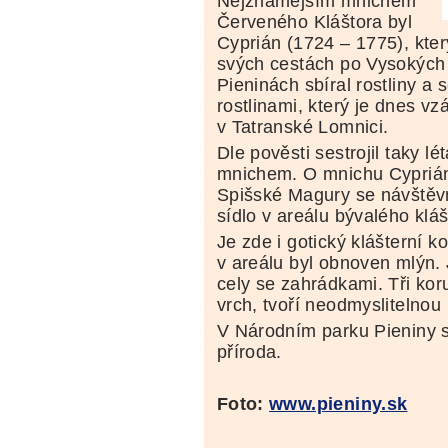
Nejznámějším mnichem
Červeného Kláštora byl
Cyprián (1724 – 1775), který
svých cestách po Vysokých 
Pieninách sbíral rostliny a s
rostlinami, který je dnes
v Tatranské Lomnici.
Dle pověsti sestrojil taky lé
mnichem. O mnichu Cyprián
Spišské Magury se návštěv
sídlo v areálu bývalého kláš
Je zde i gotický klášterní k
v areálu byl obnoven mlýn.
cely se zahrádkami. Tři kor
vrch, tvoří neodmyslitelnou
V Národním parku Pieniny 
příroda.
Foto:
www.pieniny.sk