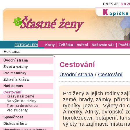
DNES JE
8.8.
FOTOGALERIE
Karty
Zvířátka
Vaření
Naštvalo vás
Potěši
Reklama:
Úvodní strana
Cestování
Život a vztahy
Pro maminky
Úvodní strana
/
Cestování
Zdraví a krása
Náš domov
Cestování
Pro ženy a jejich rodiny zaj
Krásy naší země
země, hrady, zámky, přírodn
Na výlet do ciziny
rybníky, jezera.. Výlety do c
Tipy na dovolenou
Pro studenty
Ameriky, Afriky, evropské z
horolezectví, potápění, turis
Společnost
výlety na zajímavá místa n
Diskusní fóra