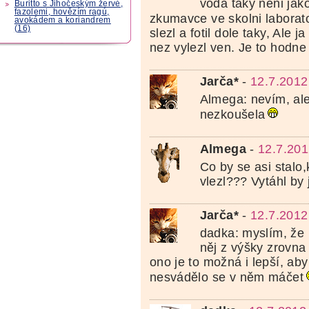
voda taky neni jako
Buritto s Jihočeským žervé,
fazolemi, hovězím ragú,
zkumavce ve skolni laborato
avokádem a koriandrem
(16)
slezl a fotil dole taky, Ale j
nez vylezl ven. Je to hodne
Jarča*
-
12.7.2012
Almega: nevím, ale
nezkoušela
Almega
-
12.7.201
Co by se asi stalo
vlezl??? Vytáhl by 
Jarča*
-
12.7.2012
dadka: myslím, že 
něj z výšky zrovna 
ono je to možná i lepší, ab
nesvádělo se v něm máčet