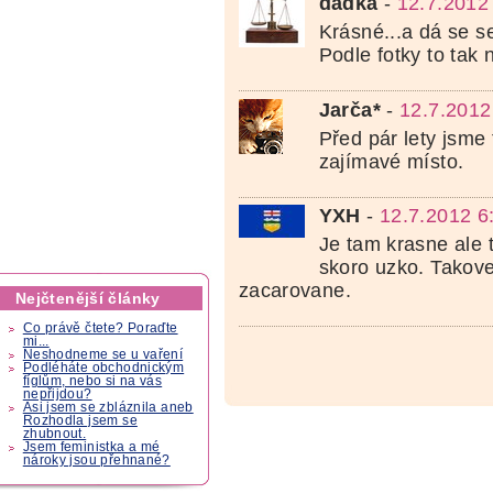
dadka
-
12.7.2012
Krásné...a dá se se
Podle fotky to tak 
Jarča*
-
12.7.2012
Před pár lety jsme 
zajímavé místo.
YXH
-
12.7.2012 6
Je tam krasne ale 
skoro uzko. Takove
zacarovane.
Nejčtenější články
Co právě čtete? Poraďte
mi...
Neshodneme se u vaření
Podléháte obchodnickým
fíglům, nebo si na vás
nepřijdou?
Asi jsem se zbláznila aneb
Rozhodla jsem se
zhubnout.
Jsem feministka a mé
nároky jsou přehnané?