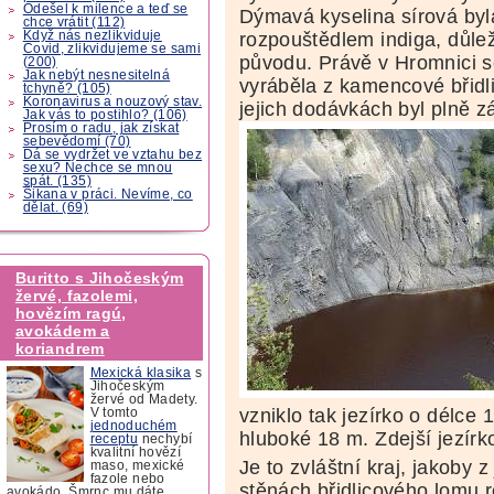
Odešel k milence a teď se
Dýmavá kyselina sírová byl
chce vrátit (112)
Když nás nezlikviduje
rozpouštědlem indiga, důleži
Covid, zlikvidujeme se sami
původu. Právě v Hromnici s
(200)
Jak nebýt nesnesitelná
vyráběla z kamencové břidl
tchyně? (105)
Koronavirus a nouzový stav.
jejich dodávkách byl plně 
Jak vás to postihlo? (106)
Prosím o radu, jak získat
sebevědomí (70)
Dá se vydržet ve vztahu bez
sexu? Nechce se mnou
spát. (135)
Šikana v práci. Nevíme, co
dělat. (69)
Buritto s Jihočeským
žervé, fazolemi,
hovězím ragú,
avokádem a
koriandrem
Mexická klasika
s
Jihočeským
žervé od Madety.
vzniklo tak jezírko o délce 
V tomto
jednoduchém
hluboké 18 m. Zdejší jezír
receptu
nechybí
kvalitní hovězí
Je to zvláštní kraj, jakoby 
maso, mexické
fazole nebo
stěnách břidlicového lomu r
avokádo. Šmrnc mu dáte