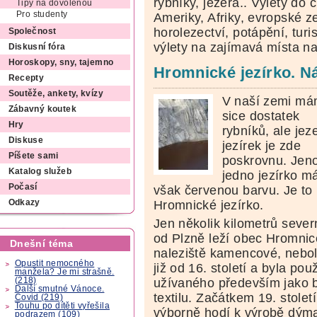
rybníky, jezera.. Výlety do c
Tipy na dovolenou
Pro studenty
Ameriky, Afriky, evropské z
horolezectví, potápění, turis
Společnost
výlety na zajímavá místa n
Diskusní fóra
Horoskopy, sny, tajemno
Hromnické jezírko. Ná
Recepty
Soutěže, ankety, kvízy
V naší zemi m
Zábavný koutek
sice dostatek
Hry
rybníků, ale jez
Diskuse
jezírek je zde
Píšete sami
poskrovnu. Jen
Katalog služeb
jedno jezírko m
Počasí
však červenou barvu. Je to
Hromnické jezírko.
Odkazy
Jen několik kilometrů sever
od Plzně leží obec Hromnice
Dnešní téma
naleziště kamencové, neboli 
Opustit nemocného
již od 16. století a byla po
manžela? Je mi strašně.
(218)
užívaného především jako b
Další smutné Vánoce.
textilu. Začátkem 19. století 
Covid (219)
Touhu po dítěti vyřešila
výborně hodí k výrobě dýma
podrazem (109)