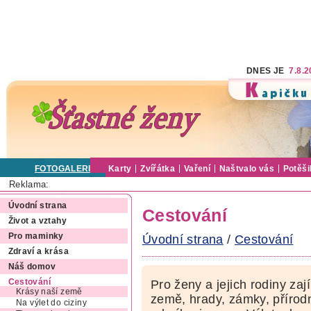
DNES JE
7.8.
FOTOGALERIE
Karty
Zvířátka
Vaření
Naštvalo vás
Potěši
Reklama:
Úvodní strana
Cestování
Život a vztahy
Pro maminky
Úvodní strana
/
Cestování
Zdraví a krása
Náš domov
Cestování
Pro ženy a jejich rodiny zaj
Krásy naší země
země, hrady, zámky, přírodn
Na výlet do ciziny