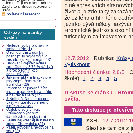
kořením Fajitas a koriandrem.
plné agresivních síranovýc
Zarolujte si dnešní dokonalý
oběd...
život a je zde taky zakázá
pošlete nám recept
železitého a hlinitého dodá
jezírko bývá někdy nazýván
Hromnické jezírko a okolní
Odkazy na články
turistickým zajímavostem n
vydání
Nejlepší volby pro šatník
tvého dítěte (1)
Onemocnění žlučníku –
poznejte ty nejčastější a
12.7.2012
Rubrika:
Krásy 
zjistěte, co znamenají (13)
Darování vajíček očima
Vytisknout
žen: Co cítí až 72 % dárkyň
a proč o tom nikdo
Hodnocení článku: 2,8/5
Oz
nemluví? (44)
škole):
1
2
3
4
5
Jak interaktivní hračky pro
psy zlepší život vašeho
mazlíčka (26)
Recenze nejmódnějších
Diskuse ke článku - Hromn
modelů pánských sandálů:
4 návrhy na léto (27)
světa.
3 Nejlepší Destinace pro
Last Minute dovolenou u
moře 2024 (39)
Tato diskuse je otevřen
Ozdobte se s grácii:
Průvodce výběrem
dámských doplňků (55)
YXH
-
12.7.2012 1
Sedm nejkrásnějších měst v
celém Chorvatsku (37)
Slezt se tam da z j
Papír, obyčejná neobyčejná
věc (30)