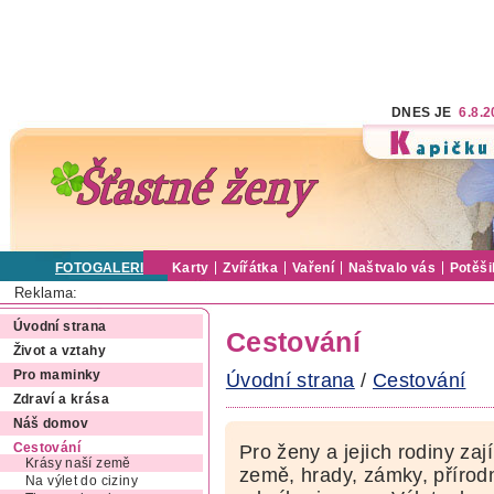
DNES JE
6.8.
FOTOGALERIE
Karty
Zvířátka
Vaření
Naštvalo vás
Potěši
Reklama:
Úvodní strana
Cestování
Život a vztahy
Pro maminky
Úvodní strana
/
Cestování
Zdraví a krása
Náš domov
Cestování
Pro ženy a jejich rodiny zaj
Krásy naší země
země, hrady, zámky, přírodn
Na výlet do ciziny