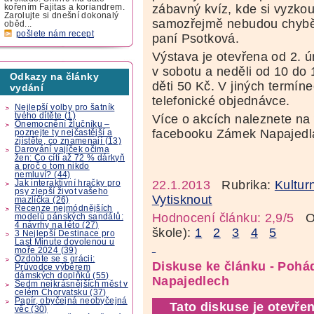
zábavný kvíz, kde si vyzkou
kořením Fajitas a koriandrem.
Zarolujte si dnešní dokonalý
samozřejmě nebudou chybě
oběd...
pošlete nám recept
paní Psotková.
Výstava je otevřena od 2. 
v sobotu a neděli od 10 do 
Odkazy na články
děti 50 Kč. V jiných termín
vydání
telefonické objednávce.
Nejlepší volby pro šatník
tvého dítěte (1)
Více o akcích naleznete n
Onemocnění žlučníku –
facebooku Zámek Napajedl
poznejte ty nejčastější a
zjistěte, co znamenají (13)
Darování vajíček očima
žen: Co cítí až 72 % dárkyň
a proč o tom nikdo
nemluví? (44)
22.1.2013
Rubrika:
Kultur
Jak interaktivní hračky pro
psy zlepší život vašeho
Vytisknout
mazlíčka (26)
Recenze nejmódnějších
Hodnocení článku: 2,9/5
Oz
modelů pánských sandálů:
4 návrhy na léto (27)
škole):
1
2
3
4
5
3 Nejlepší Destinace pro
Last Minute dovolenou u
moře 2024 (39)
Ozdobte se s grácii:
Diskuse ke článku - Pohá
Průvodce výběrem
dámských doplňků (55)
Napajedlech
Sedm nejkrásnějších měst v
celém Chorvatsku (37)
Papír, obyčejná neobyčejná
Tato diskuse je otevřen
věc (30)