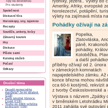
rybníky, jezera.. Výlety do c
Tipy na dovolenou
Pro studenty
Ameriky, Afriky, evropské z
horolezectví, potápění, turis
Společnost
výlety na zajímavá místa n
Diskusní fóra
Horoskopy, sny, tajemno
Pohádky ožívají na z
Recepty
Soutěže, ankety, kvízy
Popelka,
Zábavný koutek
Zlatovláska, An
Hry
páně, Krakonoš
Diskuse
pohádky, Králo
Píšete sami
Koloběžka, Pla
Katalog služeb
a další pohádk
Počasí
příběhy ožívají od 2. února
v zámeckých komnatách
Odkazy
napajedelského zámku. Až 
konce března mohou návště
Dnešní téma
cca 60-ti kostýmů, rekvizit
z tvorby Československé a 
Opustit nemocného
manžela? Je mi strašně.
(218)
Výstava s názvem „Zpátky 
Další smutné Vánoce.
v brněnském Letohrádku Mit
Covid (219)
Touhu po dítěti vyřešila
2011 zahájila své putování
podrazem (109)