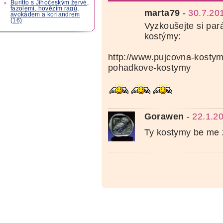
Buritto s Jihočeským žervé,
fazolemi, hovězím ragú,
marta79
-
30.7.20
avokádem a koriandrem
(16)
Vyzkoušejte si pa
kostýmy:
http://www.pujcovna-kostym
pohadkove-kostymy
Gorawen
-
22.1.2
Ty kostymy be me z