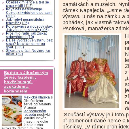
Odešel k milence a teď se
památkách a muzeích. Nyní 
chce vrátit (112)
Když nás nezlikviduje
zámek Napajedla. „Jsme rád
Covid, zlikvidujeme se sami
výstavu u nás na zámku a 
(200)
Jak nebýt nesnesitelná
pohádek, jak vlastně takov
tchyně? (105)
Koronavirus a nouzový stav.
Psotková, manažerka zámk
Jak vás to postihlo? (106)
Prosím o radu, jak získat
H
sebevědomí (70)
Dá se vydržet ve vztahu bez
p
sexu? Nechce se mnou
n
spát. (135)
Šikana v práci. Nevíme, co
N
dělat. (69)
l
Z
z
Buritto s Jihočeským
žervé, fazolemi,
„
hovězím ragú,
s
avokádem a
j
koriandrem
z
Mexická klasika
s
Jihočeským
n
žervé od Madety.
d
V tomto
jednoduchém
Součástí výstavy je i foto-
receptu
nechybí
kvalitní hovězí
připomenout dané herce a k
maso, mexické
fazole nebo
písničky. „V rámci prohlídek
avokádo. Šmrnc mu dáte