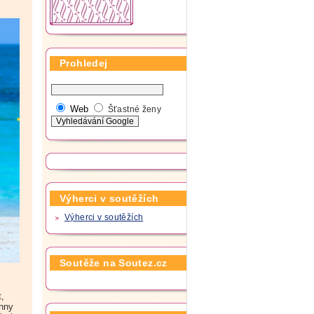
Prohledej
Web
Šťastné ženy
Výherci v soutěžích
Výherci v soutěžích
Soutěže na Soutez.cz
t,
chny