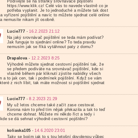
Podívejte se na stránky srovnávače pojištění
https://www.klik.cz/ Celé vás to navede vlastně co je
potřeba vyplanit. Je to jednoduché a můžete tak dost
na vyřízení pojištění a navíc to můžete sjednat celé online
a nemusíte nikam jít osobně.
Lucie777
-
16.2.2023 21:12
Na jaký srovnávač pojištění se teda mám podívat?
Jak funguje to sjednání online? To teda pravdu
nemusím jak se říká vytáhnout paty z domu?
Drapalova
-
12.2.2023 8:25
Výhodně můžete sjednat cestovní pojištění tak, že
se předem podíváte na srovnávač pojištění, kde si
vlastně během pár kliknutí zjistíte nabídky všech
en a to jak cen, tak i podmínek pojištění. Když se vám
teré z nich líbit, tak máte možnost si pojištění sjednat
Lucie777
-
8.2.2023 21:29
My už letos chceme také začít zase cestovat.
Korona nám to před tím nějak překazila a tak to teď
chceme dohnat. Můžete mi někdo říct a tedy i
, kde se dá sehnat výhodně cestovní pojištění?
koliaska105
-
14.6.2020 23:01
Taky se bojím jak to s tou letošní dovolenou vůbec