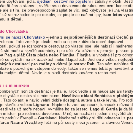
lem ubytování, jídla,
sjednání cestovního pojištění
i zábavy v okolí. Jestl
ušetřit čas a starosti, svěřte svou dovolenou do rukou cestovní kancelář
e ale s tím, že pravděpodobně zaplatíte víc, než kdybyste jeli „na vlastn
ť už se rozhodnete pro cokoliv, inspirujte se našimi tipy,
kam letos vyraz
ou s dětmi.
 do Chorvatska
vní se nabízí Chorvatsko
–
jedna z nejoblíbenějších destinací Čechů
p
ovolenou. Tato země je ideální volbou nejen z důvodu dobré dopravní
osti, pokud se rozhodnete cestovat po vlastní ose, ale nabízí i nádherno
, čisté moře a skvělé podmínky i pro děti. Za plážemi s jemným pískem j
ov Pag a pláž Čista plaža nebo Planjka
. Planjka je vhodnější pro odrost
teré se vyřádí i na skluzavkách nebo šlapadlech. Jednou z vůbec
nejlepš
ských destinací pro rodiny s dětmi je ostrov Rab
. Ten vám nabídne d
 pláže s pozvolným vstupem do vody, takže se nemusítebát je navštívit a
du malými dětmi. Navíc je v okolí dostatek kaváren a restaurací.
ie i s miminkem
oblíbených letních destinací je Itálie. Krok vedle s ní neuděláte ani tehdy
e chystáte cestovat s miminkem.
Navštivte oblast Benátska s písčitým
i
. Tato oblast je navíc velmi dobře dostupná autem a také levná. Pro rod
 je skvělou volbou
Lignano
. Najdete tu zoo, aquapark, lunapark i různá 
 Jestli vás už moře nebaví, vyměňte ho za jezero.
Lago di Garda
je dalš
 místem pro rodinnou dovolenou. U něj se nachází i jeden z největších
ch parků v Evropě – Gardaland. Nádherné zážitky si děti odnesou i z
pa
Parco Natura Viva
,který leží na půl cesty mezi jezerem a slavnou Veron