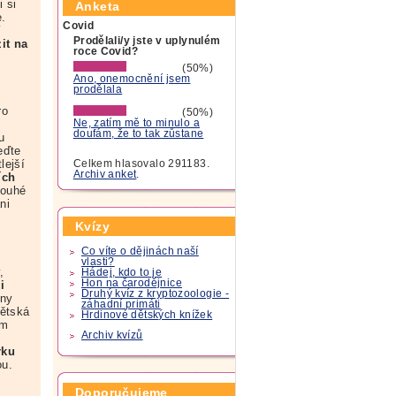
i si
Anketa
e.
Covid
í
Prodělali/y jste v uplynulém
it na
roce Covid?
(50%)
Ano, onemocnění jsem
prodělala
ro
(50%)
Ne, zatím mě to minulo a
doufám, že to tak zůstane
u
eďte
lejší
Celkem hlasovalo 291183.
Archiv anket
.
ích
louhé
ni
Kvízy
Co víte o dějinách naší
vlasti?
,
Hádej, kdo to je
Hon na čarodějnice
i
Druhý kvíz z kryptozoologie -
iny
záhadní primáti
dětská
Hrdinové dětských knížek
ím
Archiv kvízů
rku
ou.
Doporučujeme