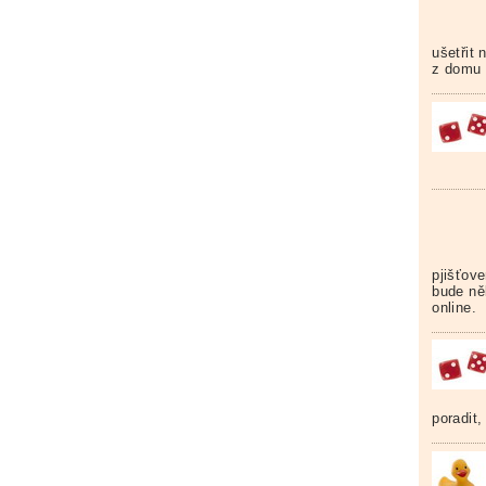
ušetřit 
z domu 
pjišťov
bude něk
online.
poradit