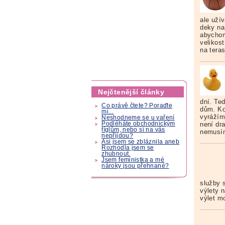
ale uží
deky na
abychom
velikost
na teras
Nejčtenější články
dní. Te
Co právě čtete? Poraďte
dům. Kou
mi...
vyrážím
Neshodneme se u vaření
není dr
Podléháte obchodnickým
fíglům, nebo si na vás
nemusím
nepřijdou?
Asi jsem se zbláznila aneb
Rozhodla jsem se
zhubnout.
Jsem feministka a mé
nároky jsou přehnané?
služby s
výlety n
výlet mo