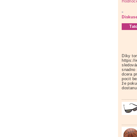
Hodnoce
Diskuse
Tat
Díky to
https:/
sledová
snadno 
dcera p
pocit b
že poku
dostanu