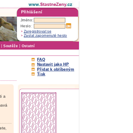
Přihlášení
Jméno:
Heslo:
Zaregistrovat se
Zaslat zapomenuté heslo
Soutěže
Ostatní
FAQ
Nastavit jako HP
Přidat k oblíbeným
Tisk
,
ti a
ímavá
ete,