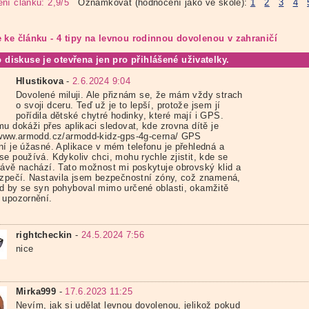
ní článku: 2,9/5
Oznámkovat (hodnocení jako ve škole):
1
2
3
4
 ke článku - 4 tipy na levnou rodinnou dovolenou v zahraničí
o diskuse je otevřena jen pro přihlášené uživatelky.
Hlustikova
-
2.6.2024 9:04
Dovolené miluji. Ale přiznám se, že mám vždy strach
o svoji dceru. Teď už je to lepší, protože jsem jí
pořídila dětské chytré hodinky, které mají i GPS.
mu dokáži přes aplikaci sledovat, kde zrovna dítě je
/www.armodd.cz/armodd-kidz-gps-4g-cerna/ GPS
ní je úžasné. Aplikace v mém telefonu je přehledná a
se používá. Kdykoliv chci, mohu rychle zjistit, kde se
rávě nachází. Tato možnost mi poskytuje obrovský klid a
ezpečí. Nastavila jsem bezpečnostní zóny, což znamená,
d by se syn pohyboval mimo určené oblasti, okamžitě
 upozornění.
rightcheckin
-
24.5.2024 7:56
nice
Mirka999
-
17.6.2023 11:25
Nevím, jak si udělat levnou dovolenou, jelikož pokud