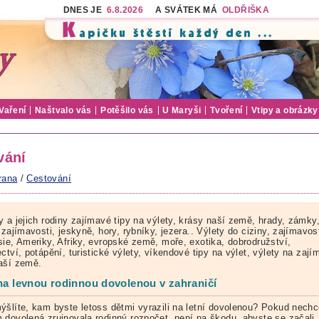
DNES JE
6.8.2026
A SVÁTEK MÁ
OLDŘIŠKA
Vaření
Naštvalo vás
Potěšilo vás
U Maryši
Tvoření
Vtipy a obrázky
vání
rana
/
Cestování
y a jejich rodiny zajímavé tipy na výlety, krásy naší země, hrady, zámky
 zajímavosti, jeskyně, hory, rybníky, jezera.. Výlety do ciziny, zajímavos
sie, Ameriky, Afriky, evropské země, moře, exotika, dobrodružství,
ctví, potápění, turistické výlety, víkendové tipy na výlet, výlety na zaj
aší země.
 na levnou rodinnou dovolenou v zahraničí
ýšlíte, kam byste letoss dětmi vyrazili na letní dovolenou? Pokud nechc
 dovolená zruinovala rodinný rozpočet, není na škodu, abyste se začali