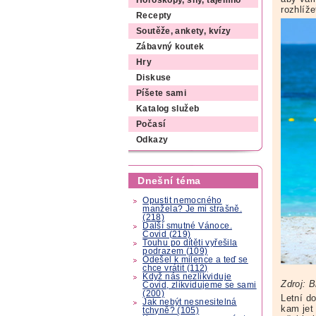
Horoskopy, sny, tajemno
rozhlíž
Recepty
Soutěže, ankety, kvízy
Zábavný koutek
Hry
Diskuse
Píšete sami
Katalog služeb
Počasí
Odkazy
Dnešní téma
Opustit nemocného
manžela? Je mi strašně.
(218)
Další smutné Vánoce.
Covid (219)
Touhu po dítěti vyřešila
podrazem (109)
Odešel k milence a teď se
chce vrátit (112)
Když nás nezlikviduje
Zdroj: 
Covid, zlikvidujeme se sami
(200)
Letní d
Jak nebýt nesnesitelná
kam jet
tchyně? (105)