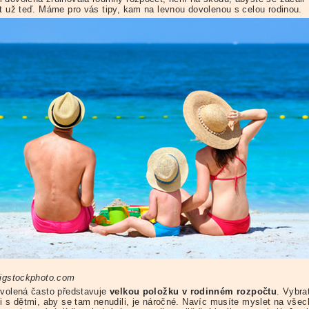
et už teď. Máme pro vás tipy, kam na levnou dovolenou s celou rodinou.
Bigstockphoto.com
ovolená často představuje
velkou položku v rodinném rozpočtu
. Vybra
 i s dětmi, aby se tam nenudili, je náročné. Navíc musíte myslet na vše