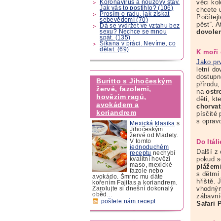
věci ko
Koronavirus a nouzový stav.
Jak vás to postihlo? (106)
chcete 
Prosím o radu, jak získat
Počítejt
sebevědomí (70)
pěst“. A
Dá se vydržet ve vztahu bez
dovolen
sexu? Nechce se mnou
spát. (135)
Šikana v práci. Nevíme, co
dělat. (69)
K moři
Jako pr
letní d
dostupn
Buritto s Jihočeským
přírodu
žervé, fazolemi,
na
ostr
hovězím ragú,
děti, k
avokádem a
chorvat
koriandrem
písčité
s oprav
Mexická klasika
s
Jihočeským
žervé od Madety.
Do Itál
V tomto
jednoduchém
Další z 
receptu
nechybí
pokud s
kvalitní hovězí
maso, mexické
plážem
fazole nebo
s dětmi
avokádo. Šmrnc mu dáte
hřiště.
kořením Fajitas a koriandrem.
vhodným
Zarolujte si dnešní dokonalý
oběd...
zábavní
pošlete nám recept
Safari 