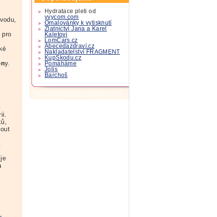
Hydratace pleti od
yvycom.com
ůvodu,
Omalovánky k vytisknutí
Zlatnictví Jana a Karel
ě pro
Kaletovi
LomCars.cz
Abecedazdraví.cz
ké
Nakladatelství FRAGMENT
KupSkodu.cz
en
y.
Pomáháme
Jolis
Barchoš
i
ii.
ků,
rout
.
je
a