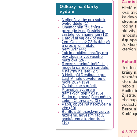
Za míst
Odkazy na články
Hledáte
vydání
kvalitn
že dovo
Nejlepší volby pro šatník
skvost
tvého dítěte (1)
rodiny s
Onemocnění žlučníku –
aktivit
poznejte ty nejčastější a
zjistěte, co znamenají (13)
množstv
Darování vajíček očima
Aquapa
žen: Co cítí až 72 % dárkyň
Je klidn
a proč o tom nikdo
kterých
nemluví? (44)
Jak interaktivní hračky pro
psy zlepší život vašeho
mazlíčka (26)
Pohodl
Recenze nejmódnějších
Jestli 
modelů pánských sandálů:
4 návrhy na léto (27)
krásy n
3 Nejlepší Destinace pro
Vezměte
Last Minute dovolenou u
které dě
moře 2024 (39)
nebo si
Ozdobte se s grácii:
Průvodce výběrem
Podlesí
dámských doplňků (55)
Zjistít
Sedm nejkrásnějších měst v
chaloup
celém Chorvatsku (37)
vodáctv
Papír, obyčejná neobyčejná
věc (30)
Beroun
Buritto s Jihočeským žervé,
Karlštej
fazolemi, hovězím ragú,
avokádem a koriandrem
(16)
4.3.202