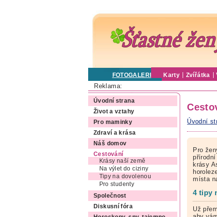
FOTOGALERIE
Karty
Zvířátka
Reklama:
Úvodní strana
Cesto
Život a vztahy
Úvodní st
Pro maminky
Zdraví a krása
Náš domov
Pro žen
Cestování
přírodní
Krásy naší země
krásy A
Na výlet do ciziny
horoleze
Tipy na dovolenou
místa n
Pro studenty
4 tipy
Společnost
Diskusní fóra
Už přem
aby vám