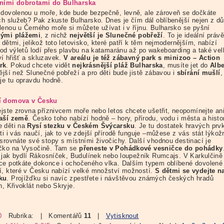
ními dobrotami do Bulharska
 dovolenou u moře, kde bude bezpečně, levně, ale zároveň se dočkáte
ích služeb? Pak zkuste Bulharsko. Dnes je čím dál oblíbenější nejen z d
lenou u Černého moře si můžete užívat i v říjnu. Bulharsko se pyšní
nými plážemi
, z nichž
největší je Slunečné pobřeží
. To je ideální práv
 dětmi, jelikož toto letovisko, které patří k těm nejmodernějším, nabízí
y od výletů lodí přes plavbu na katamaránu až po wakeboarding a také vel
í hřišť a skluzavek.
V areálu je též zábavný park s minizoo – Action
rk
. Pokud chcete vidět
nejkrásnější pláž Bulharska
, musíte jet do
Alb
ější než Slunečné pobřeží a pro děti bude jistě zábavou i
sbírání mušlí
,
 je tu opravdu hodně.
í domova v Česku
nejste zrovna příznivcem moře nebo letos chcete ušetřit, neopomínejte an
aší země
. Česko toho nabízí hodně – hory, přírodu, vodu i města a histor
 děti na
Rysí stezku v Českém Švýcarsku
. Je tu dostatek hravých prv
ti i vás naučí, jak to ve zdejší přírodě funguje –můžese z vás stát lýkož
 srovnáte své stopy s místními živočichy. Další vhodnou destinací je
čko na Vysočině. Tam se
přeneste v Pohádkové vesničce do pohádky
e, jak bydlí Rákosníček, Budulínek nebo loupežník Rumcajs. V Karkulčině
ce potkáte dokonce i ochočeného vlka. Dalším typem oblíbené dovolené 
í, které v Česku nabízí velké množství možností.
S dětmi se vydejte n
ku
. Projížďku si navíc zpestřete i návštěvou známých českých hradů
n, Křivoklát nebo Skryje.
0
Rubrika:
| Komentářů
11
|
Vytisknout