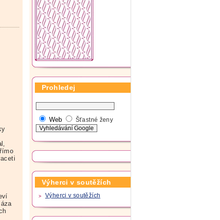
Prohledej
Web
Šťastné ženy
ky
e
l,
přímo
aceti
Výherci v soutěžích
eví
Výherci v soutěžích
láza
ch