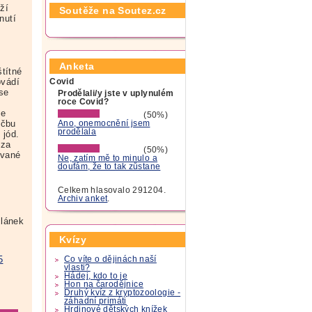
ží
Soutěže na Soutez.cz
nutí
Anketa
títné
ovádí
Covid
 se
Prodělali/y jste v uplynulém
roce Covid?
ze
(50%)
éčbu
Ano, onemocnění jsem
prodělala
 jód.
 za
(50%)
ávané
Ne, zatím mě to minulo a
doufám, že to tak zůstane
Celkem hlasovalo 291204.
Archiv anket
.
článek
Kvízy
5
Co víte o dějinách naší
vlasti?
Hádej, kdo to je
Hon na čarodějnice
Druhý kvíz z kryptozoologie -
záhadní primáti
Hrdinové dětských knížek