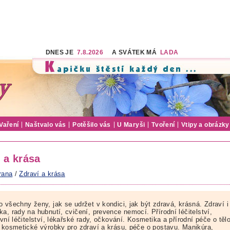
DNES JE
7.8.2026
A SVÁTEK MÁ
LADA
Vaření
Naštvalo vás
Potěšilo vás
U Maryši
Tvoření
Vtipy a obrázky
 a krása
rana
/
Zdraví a krása
 všechny ženy, jak se udržet v kondici, jak být zdravá, krásná. Zdraví i
a, rady na hubnutí, cvičení, prevence nemocí. Přírodní léčitelství,
ivní léčitelství, lékařské rady, očkování. Kosmetika a přírodní péče o tělo
, kosmetické výrobky pro zdraví a krásu, péče o postavu. Manikúra,