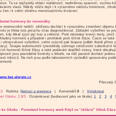
eóze. Ta se nejčastěji ohlásí malátností, nadměrnou spavostí, suchou ků
áváním vlasů. Někdy může dojít i k výraznému nárůstu hmotnosti, zhrub
 u žen i k velmi silnému menstruačnímu krvácení.
dostat hormony do rovnováhy
e onemocnění neléčí, většinou dochází k výraznému zmenšení objemu š
roto je třeba tuto poruchu včas diagnostikovat. Základní vyšetření se pr
, kdy lékař zjistí její tvar a velikost. Poté následují krevní testy, jimiž
hladiny hormonů a případně i protilátek proti štítné žláze. Často se také
 i ultrazvukové vyšetření, velmi vzácně pak biopsie (odběr tkáně přímo 
lázy). Terapie autoimunitní tyreoiditidy zahrnuje celoživotní substituční l
cích hormonů štítné žlázy a také podávání doplňků stravy, které obsahují
jmostí jsou pravidelné kontroly u lékaře, na něž pacient dochází jednou
šest měsíců. Na nich jsou podle laboratorních výsledků upravovány pod
ormonů.
www.bez-alergie.cz
Převzatý 
13
Rubrika:
Nemoci a prevence
| Komentářů
0
|
Vytisknout
ní článku: 2,8/5
Oznámkovat (hodnocení jako ve škole):
1
2
3
4
 ke článku - Pomatené hormony aneb Když se "zblázní" štítná žláza