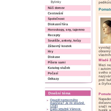
Bylinky
pedikú
Náš domov
Pomate
Cestování
Společnost
Diskusní fóra
Horoskopy, sny, tajemno
Recepty
Soutěže, ankety, kvízy
Zábavný koutek
vyvolají
obranný
Hry
vlastníh
Diskuse
Mladé ž
Píšete sami
Mezi nej
Katalog služeb
i autoim
svého ob
Počasí
nazývána
Odkazy
proti b
a čtyřice
Dnešní téma
Pomate
Napaden
Opustit nemocného
dočasno
manžela? Je mi strašně.
snaží n
(218)
Další smutné Vánoce.
buněk a