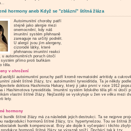
ra…
né hormony aneb Když se "zblázní" štítná žláza
Autoimunitní choroby patří
stejně jako alergie mezi
onemocnění, kdy náš
imunitní systém přehnaně
zareaguje na určitý podnět.
U alergií jsou jím alergeny,
cizorodé látky, které
přehnanou imunitní reakci
, u autoimunitních poruch útočí
 systém přímo proti buňkám
o těla.
eny v ohrožení
častější autoimunitní poruchy patří kromě revmatoidní artritidy a cukrov
unitní zánět štítné žlázy, tzv. autoimunitní tyreoiditida. Ta je někdy podl
jevitele doktora Hashimota Hakary, který ji jako první v roce 1912 popsa
 i Hashimotova tyreoiditida. Imunitní systém lidského těla při ní útočí 
uňkám vlastní štítné žlázy. Nejčastěji se vyskytuje u žen ve věku mezi dv
ti lety.
né hormony
í buněk štítné žlázy má za následek jejich destrukci. Ta se nejprve proj
u nadprodukcí hormonů štítné žlázy, tzv. hypertyreózou. Tou se štítná ž
edostatek buněk kompenzovat. Brzy ale dojde k vyčerpání i těchto zbylý
 produkce hormonů štítné žlázy se výrazně sníží. Dochází tak k tzv.