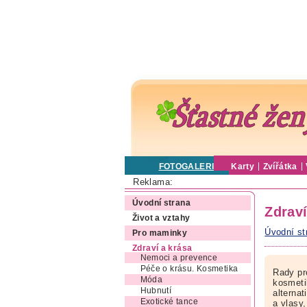
FOTOGALERIE
Karty
Zvířátka
Reklama:
Úvodní strana
Zdraví
Život a vztahy
Úvodní st
Pro maminky
Zdraví a krása
Nemoci a prevence
Péče o krásu. Kosmetika
Rady pro
Móda
kosmetik
Hubnutí
alternat
Exotické tance
a vlasy