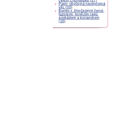
celém Chorvatsku (37)
Papír, obyčejná neobyčejná
věc (30)
Buritto s Jihočeským žervé,
fazolemi, hovězím ragú,
avokádem a koriandrem
(16)