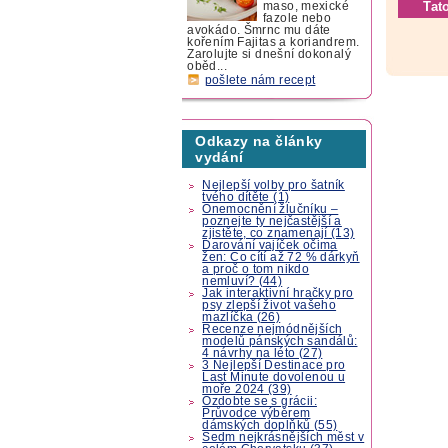
Tat
maso, mexické
fazole nebo
avokádo. Šmrnc mu dáte
kořením Fajitas a koriandrem.
Zarolujte si dnešní dokonalý
oběd...
pošlete nám recept
Odkazy na články
vydání
Nejlepší volby pro šatník
tvého dítěte (1)
Onemocnění žlučníku –
poznejte ty nejčastější a
zjistěte, co znamenají (13)
Darování vajíček očima
žen: Co cítí až 72 % dárkyň
a proč o tom nikdo
nemluví? (44)
Jak interaktivní hračky pro
psy zlepší život vašeho
mazlíčka (26)
Recenze nejmódnějších
modelů pánských sandálů:
4 návrhy na léto (27)
3 Nejlepší Destinace pro
Last Minute dovolenou u
moře 2024 (39)
Ozdobte se s grácii:
Průvodce výběrem
dámských doplňků (55)
Sedm nejkrásnějších měst v