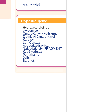
Archiv kvízů
Doporučujeme
Hydratace pleti od
yvycom.com
Omalovánky k vytisknutí
Zlatnictví Jana a Karel
Kaletovi
LomCars.cz
Abecedazdraví.cz
Nakladatelství FRAGMENT
KupSkodu.cz
Pomáháme
Jolis
Barchoš