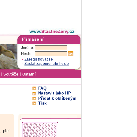
Přihlášení
Jméno:
Heslo:
Zaregistrovat se
Zaslat zapomenuté heslo
Soutěže
Ostatní
FAQ
Nastavit jako HP
Přidat k oblíbeným
Tisk
, pleť