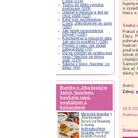
Covid (219)
hypotyr
Touhu po dítěti vyřešila
a vypad
podrazem (109)
hlasu a
Odešel k milence a teď se
chce vrátit (112)
Když nás nezlikviduje
Covid, zlikvidujeme se sami
Snaha 
(200)
Jak nebýt nesnesitelná
Pokud s
tchyně? (105)
žlázy. P
Koronavirus a nouzový stav.
pohmatem
Jak vás to postihlo? (106)
hodnotí 
Prosím o radu, jak získat
sebevědomí (70)
používá
Dá se vydržet ve vztahu bez
štítné ž
sexu? Nechce se mnou
chybějí
spát. (135)
Samozře
Šikana v práci. Nevíme, co
dělat. (69)
dva až 
dávky h
(kam)
Buritto s Jihočeským
Zdroj:
žervé, fazolemi,
hovězím ragú,
avokádem a
koriandrem
16.9.20
Mexická klasika
s
Hodnoce
Jihočeským
žervé od Madety.
V tomto
jednoduchém
Diskuse
receptu
nechybí
kvalitní hovězí