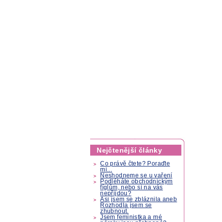
Nejčtenější články
Co právě čtete? Poraďte
mi...
Neshodneme se u vaření
Podléháte obchodnickým
fíglům, nebo si na vás
nepřijdou?
Asi jsem se zbláznila aneb
Rozhodla jsem se
zhubnout.
Jsem feministka a mé