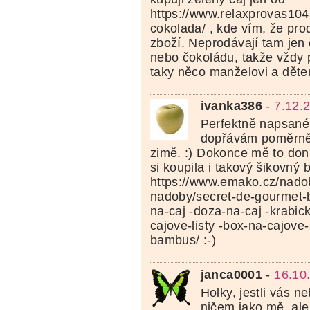
https://www.relaxprovas104
cokolada/ , kde vím, že prod
zboží. Neprodávají tam jen 
nebo čokoládu, takže vždy 
taky něco manželovi a děte
ivanka386
-
7.12.
Perfektně napsané.
dopřávám poměrně 
zimě. :) Dokonce mě to donu
si koupila i takový šikovný 
https://www.emako.cz/nado
nadoby/secret-de-gourmet-b
na-caj -doza-na-caj -krabic
cajove-listy -box-na-cajove
bambus/ :-)
janca0001
-
16.10
Holky, jestli vás 
ničem jako mě, ale 