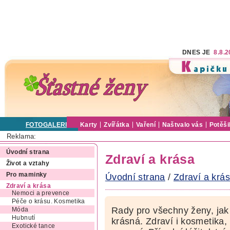
DNES JE
8.8.
FOTOGALERIE
Karty
Zvířátka
Vaření
Naštvalo vás
Potěši
Reklama:
Úvodní strana
Zdraví a krása
Život a vztahy
Pro maminky
Úvodní strana
/
Zdraví a krá
Zdraví a krása
Nemoci a prevence
Péče o krásu. Kosmetika
Rady pro všechny ženy, jak 
Móda
Hubnutí
krásná. Zdraví i kosmetika,
Exotické tance