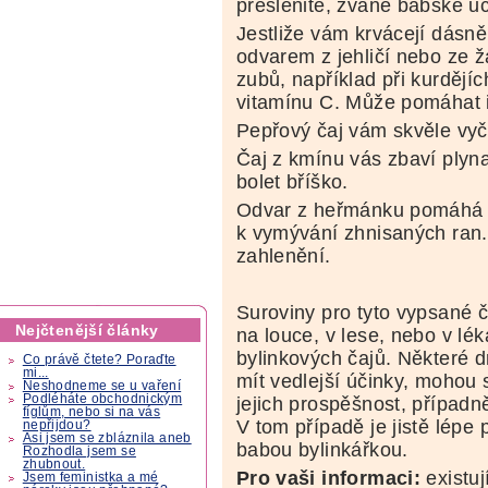
přeslenité, zvané babské u
Jestliže vám krvácejí dásně
odvarem z jehličí nebo ze ž
zubů, například při kurděj
vitamínu C. Může pomáhat i
Pepřový čaj vám skvěle vyči
Čaj z kmínu vás zbaví plyna
bolet bříško.
Odvar z heřmánku pomáhá p
k vymývání zhnisaných ran. 
zahlenění.
Suroviny pro tyto vypsané 
Nejčtenější články
na louce, v lese, nebo v lé
bylinkových čajů. Některé 
Co právě čtete? Poraďte
mi...
mít vedlejší účinky, mohou 
Neshodneme se u vaření
Podléháte obchodnickým
jejich prospěšnost, případně
fíglům, nebo si na vás
V tom případě je jistě lépe
nepřijdou?
Asi jsem se zbláznila aneb
babou bylinkářkou.
Rozhodla jsem se
zhubnout.
Pro vaši informaci:
existuj
Jsem feministka a mé