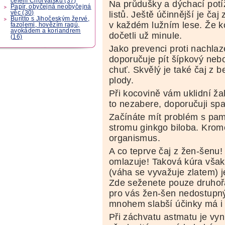
celém Chorvatsku (37)
Na průdušky a dýchací potíž
Papír, obyčejná neobyčejná
věc (30)
listů. Ještě účinnější je čaj
Buritto s Jihočeským žervé,
v každém lužním lese. Že ko
fazolemi, hovězím ragú,
avokádem a koriandrem
dočetli už minule.
(16)
Jako prevenci proti nachlaz
doporučuje pít šípkový nebo
chuť. Skvělý je také čaj z be
plody.
Při kocovině vám uklidní ž
to nezabere, doporučuji spa
Začínáte mít problém s pamět
stromu ginkgo biloba. Kro
organismus.
A co teprve čaj z žen-šenu!
omlazuje! Taková kúra však 
(váha se vyvažuje zlatem) j
Zde seženete pouze druhořa
pro vás žen-šen nedostupn
mnohem slabší účinky má i c
Při záchvatu astmatu je vynik