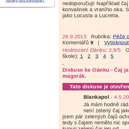
nároky jsou přehnané?
nedoporučuji! Například čaj 
konvalinek a vraního oka. S
jako Locusta a Lucretia.
26.9.2013
Rubrika:
Péče o
Komentářů
9
|
Vytisknout
Hodnocení článku: 2,9/5
Oz
škole):
1
2
3
4
5
Diskuse ke článku - Čaj ja
magorák.
Tato diskuse je otevřen
Blankapol
-
4.5.2
Já mám hodně ráda
není zelený čaj jak
jsem pár zelených čajů och
tedy s čajem nemělo nic sp
kupuji zelený čaj jen od