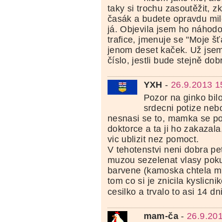
taky si trochu zasoutěžit, z
časák a budete opravdu mi
já. Objevila jsem ho náhodo
trafice, jmenuje se "Moje šť
jenom deset kaček. Už jsem
číslo, jestli bude stejně dob
YXH
-
26.9.2013 1
Pozor na ginko bi
srdecni potize neb
nesnasi se to, mamka se po
doktorce a ta ji ho zakazala,
vic ublizit nez pomoct.
V tehotenstvi neni dobra pet
muzou sezelenat vlasy pok
barvene (kamoska chtela mi
tom co si je znicila kyslicn
cesilko a trvalo to asi 14 d
mam-ča
-
26.9.20