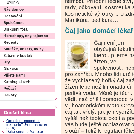
nemocí. Přírodní léčitelství, 
Bylinky
rady, očkování. Kosmetika a 
Náš domov
kosmetické výrobky pro zdr
Cestování
Manikúra, pedikúra…
Společnost
Čaj jako domácí lékař
Diskusní fóra
Horoskopy, sny, tajemno
Čaj není jen
Recepty
obyčejná tekuti
Soutěže, ankety, kvízy
kterou pijeme n
Zábavný koutek
žízeň, ve
Hry
společnosti, ne
Diskuse
pro zahřátí. Mnoho lidí určit
Píšete sami
že vychlazený hořký čaj za
Katalog služeb
žízeň lépe než limonáda či
Počasí
perlivá voda. Méně je těch, 
Odkazy
vědí, nač přišli domorodci v 
v jihoamerickém Mato Grosso
čaj tak vřelý, jak jen vydrží
Dnešní téma
vyšší než teplota okolí a p
Opustit nemocného
vás bude ještě ochlazovat o
manžela? Je mi strašně.
(218)
slouží – totiž k regulaci t
Další smutné Vánoce.