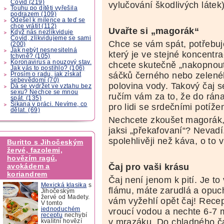
Covid (219)
vylučování škodlivých látek)
Touhu po dítěti vyřešila
podrazem (109)
Odešel k milence a teď se
chce vrátit (112)
Uvařte si „magorák“
Když nás nezlikviduje
Covid, zlikvidujeme se sami
Chce se vám spát, potřebuje
(200)
Jak nebýt nesnesitelná
který je ve stejné koncentrac
tchyně? (105)
Koronavirus a nouzový stav.
chcete skutečně „nakopnout“
Jak vás to postihlo? (106)
sáčků černého nebo zelenéh
Prosím o radu, jak získat
sebevědomí (70)
polovina vody. Takový čaj 
Dá se vydržet ve vztahu bez
sexu? Nechce se mnou
ručím vám za to, že do rán
spát. (135)
Šikana v práci. Nevíme, co
pro lidi se srdečními potíže
dělat. (69)
Nechcete zkoušet magorák, 
jaksi „překafovaní“? Nevad
spolehlivěji než káva, o to ví
Buritto s Jihočeským
žervé, fazolemi,
hovězím ragú,
Čaj pro vaši krásu
avokádem a
koriandrem
Čaj není jenom k pití. Je to
Mexická klasika
s
flámu, máte zarudlá a opuc
Jihočeským
žervé od Madety.
vám vyžehlí opět čaj! Recep
V tomto
jednoduchém
vroucí vodou a nechte 6-7 m
receptu
nechybí
v mrazáku. Do chladného č
kvalitní hovězí