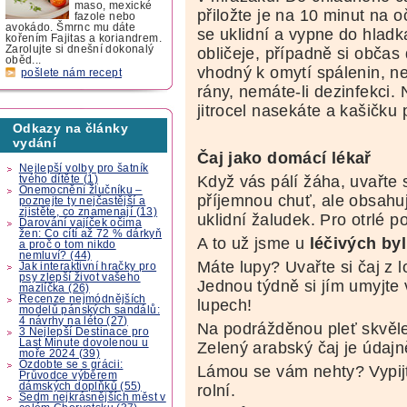
maso, mexické
přiložte je na 10 minut na o
fazole nebo
avokádo. Šmrnc mu dáte
se uklidní a vypne do hladk
kořením Fajitas a koriandrem.
Zarolujte si dnešní dokonalý
obličeje, případně si občas 
oběd...
vhodný k omytí spálenin, ne
pošlete nám recept
rány, nemáte-li dezinfekci. N
jitrocel nasekáte a kašičku p
Odkazy na články
vydání
Čaj jako domácí lékař
Nejlepší volby pro šatník
Když vás pálí žáha, uvařte s
tvého dítěte (1)
Onemocnění žlučníku –
příjemnou chuť, ale obsahuje
poznejte ty nejčastější a
zjistěte, co znamenají (13)
uklidní žaludek. Pro otrlé 
Darování vajíček očima
žen: Co cítí až 72 % dárkyň
A to už jsme u
léčivých by
a proč o tom nikdo
nemluví? (44)
Máte lupy? Uvařte si čaj z 
Jak interaktivní hračky pro
psy zlepší život vašeho
Jednou týdně si jím umyjte 
mazlíčka (26)
Recenze nejmódnějších
lupech!
modelů pánských sandálů:
4 návrhy na léto (27)
Na podrážděnou pleť skvěle
3 Nejlepší Destinace pro
Last Minute dovolenou u
Zelený arabský čaj je údajn
moře 2024 (39)
Ozdobte se s grácii:
Lámou se vám nehty? Vypijt
Průvodce výběrem
dámských doplňků (55)
rolní.
Sedm nejkrásnějších měst v