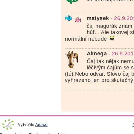
matysek
-
26.9.20
čaj magorák znám 
hůř... Ale takovej s
normální nebude
Almega
-
26.9.201
Čaj tak nějak nemu
léčivým čajům se s
(té).Nebo odvar. Slovo čaj 
vyhrazeno jen pro skutečný č
Vytvořilo
Anawe