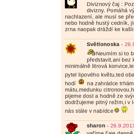
Diviznový čaj : Poz
divizny. Pomáhá vý
nachlazení, ale musí se pře
nebo hodně hustý cedník, j
zrna naopak dráždí ke kašli
Světlonoska
-
26.
Neumím si to b
představit,ani bez 
minimálně litrová konvice,l
pytel lipového květu,ted o
hodí
na zahrádce trhá
mátu,medunku citronovou,h
pijeme dost a hodně ze svý
dodržujeme pitný režim,i v l
nás stále v nabídce
sharon
-
26.9.201
vaříme čaje denně ..