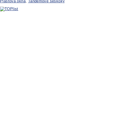
Plastová okna
,
Tandemové seskoky