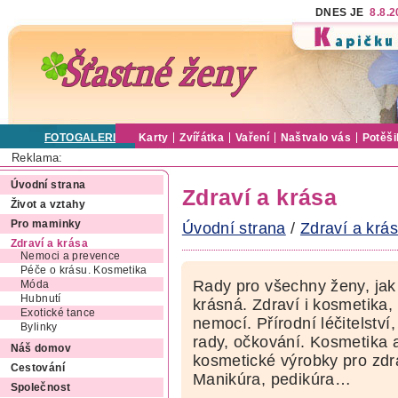
DNES JE
8.8.
FOTOGALERIE
Karty
Zvířátka
Vaření
Naštvalo vás
Potěši
Reklama:
Úvodní strana
Zdraví a krása
Život a vztahy
Pro maminky
Úvodní strana
/
Zdraví a krá
Zdraví a krása
Nemoci a prevence
Péče o krásu. Kosmetika
Rady pro všechny ženy, jak 
Móda
Hubnutí
krásná. Zdraví i kosmetika,
Exotické tance
nemocí. Přírodní léčitelství, 
Bylinky
rady, očkování. Kosmetika a 
Náš domov
kosmetické výrobky pro zdr
Cestování
Manikúra, pedikúra…
Společnost