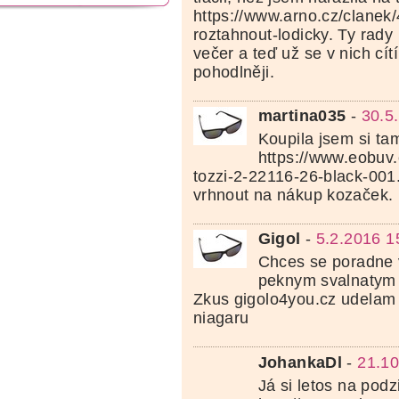
https://www.arno.cz/clanek/4
roztahnout-lodicky. Ty rady 
večer a teď už se v nich c
pohodlněji.
martina035
-
30.5
Koupila jsem si ta
https://www.eobuv.
tozzi-2-22116-26-black-001.
vrhnout na nákup kozaček. D
Gigol
-
5.2.2016 1
Chces se poradne 
peknym svalnatym
Zkus gigolo4you.cz udelam ti
niagaru
JohankaDl
-
21.10
Já si letos na podz