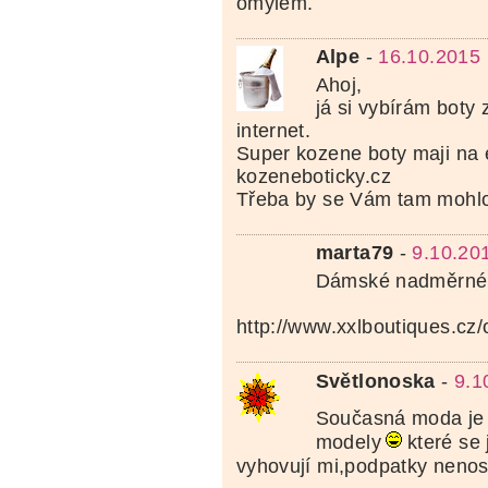
omylem.
Alpe
-
16.10.2015 
Ahoj,
já si vybírám boty
internet.
Super kozene boty maji na
kozeneboticky.cz
Třeba by se Vám tam mohlo 
marta79
-
9.10.20
Dámské nadměrné 
http://www.xxlboutiques.cz/
Světlonoska
-
9.1
Současná moda je
modely
které se
vyhovují mi,podpatky nenos