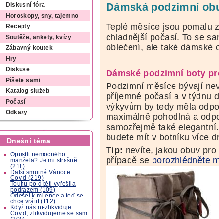
Dámská podzimní obuv
Diskusní fóra
Horoskopy, sny, tajemno
Teplé měsíce jsou pomalu z
Recepty
chladnější počasí. To se s
Soutěže, ankety, kvízy
oblečení, ale také dámské 
Zábavný koutek
Hry
Diskuse
Dámské podzimní boty pr
Píšete sami
Podzimní měsíce bývají nev
Katalog služeb
příjemné počasí a v týdnu da
Počasí
výkyvům by tedy měla odpov
Odkazy
maximálně pohodlná a odpov
samozřejmě také elegantní. 
budete mít v botníku více d
Dnešní téma
Tip:
nevíte, jakou obuv pro
Opustit nemocného
případě se
porozhlédněte m
manžela? Je mi strašně.
(218)
Další smutné Vánoce.
Covid (219)
Touhu po dítěti vyřešila
podrazem (109)
Odešel k milence a teď se
chce vrátit (112)
Když nás nezlikviduje
Covid, zlikvidujeme se sami
(200)