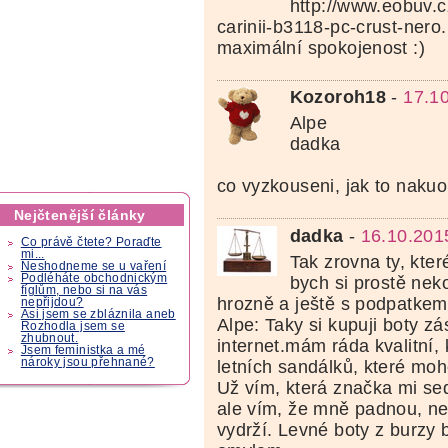
http://www.eobuv.c
carinii-b3118-pc-crust-nero
maximální spokojenost :)
Kozoroh18
-
17.1
Alpe
dadka
co vyzkouseni, jak to nakuo
Nejčtenější články
dadka
-
16.10.201
Co právě čtete? Poraďte
mi...
Tak zrovna ty, kter
Neshodneme se u vaření
Podléháte obchodnickým
bych si prostě nek
fíglům, nebo si na vás
hrozně a ještě s podpatkem
nepřijdou?
Asi jsem se zbláznila aneb
Alpe: Taky si kupuji boty z
Rozhodla jsem se
zhubnout.
internet.mám ráda kvalitní,
Jsem feministka a mé
nároky jsou přehnané?
letních sandálků, které mohou
Už vím, která značka mi sedí
ale vím, že mně padnou, n
vydrží. Levné boty z burzy 