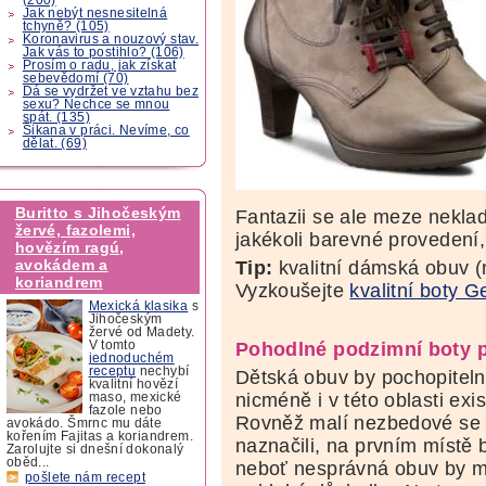
Jak nebýt nesnesitelná
tchyně? (105)
Koronavirus a nouzový stav.
Jak vás to postihlo? (106)
Prosím o radu, jak získat
sebevědomí (70)
Dá se vydržet ve vztahu bez
sexu? Nechce se mnou
spát. (135)
Šikana v práci. Nevíme, co
dělat. (69)
Buritto s Jihočeským
Fantazii se ale meze neklad
žervé, fazolemi,
jakékoli barevné provedení,
hovězím ragú,
avokádem a
Tip:
kvalitní dámská obuv 
koriandrem
Vyzkoušejte
kvalitní boty G
Mexická klasika
s
Jihočeským
žervé od Madety.
Pohodlné podzimní boty p
V tomto
jednoduchém
receptu
nechybí
Dětská obuv by pochopiteln
kvalitní hovězí
nicméně i v této oblasti exis
maso, mexické
fazole nebo
Rovněž malí nezbedové se to
avokádo. Šmrnc mu dáte
kořením Fajitas a koriandrem.
naznačili, na prvním místě 
Zarolujte si dnešní dokonalý
oběd...
neboť nesprávná obuv by m
pošlete nám recept