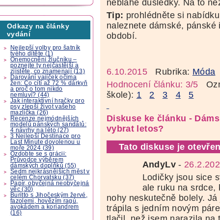
neblahé důsledky. Na to ne
Tip:
prohlédněte si nabídku
naleznete dámské, pánské i
Odkazy na články
vydání
období.
Nejlepší volby pro šatník
tvého dítěte (1)
Onemocnění žlučníku –
poznejte ty nejčastější a
6.10.2015
Rubrika:
Móda
zjistěte, co znamenají (13)
Darování vajíček očima
Hodnocení článku: 3/5
Ozná
žen: Co cítí až 72 % dárkyň
a proč o tom nikdo
škole):
1
2
3
4
5
nemluví? (44)
Jak interaktivní hračky pro
psy zlepší život vašeho
mazlíčka (26)
Diskuse ke článku - Dáms
Recenze nejmódnějších
modelů pánských sandálů:
vybrat letos?
4 návrhy na léto (27)
3 Nejlepší Destinace pro
Last Minute dovolenou u
Tato diskuse je otevřen
moře 2024 (39)
Ozdobte se s grácii:
Průvodce výběrem
AndyLv
-
26.2.202
dámských doplňků (55)
Sedm nejkrásnějších měst v
Lodičky jsou sice
celém Chorvatsku (37)
Papír, obyčejná neobyčejná
ale ruku na srdce, 
věc (30)
Buritto s Jihočeským žervé,
nohy neskutečně bolely. Já
fazolemi, hovězím ragú,
trápila s jedním novým pár
avokádem a koriandrem
(16)
tlačil, než jsem narazila na