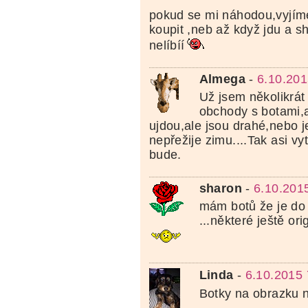
pokud se mi náhodou,vyjím
koupit ,neb až když jdu a s
nelíbíí
Almega
-
6.10.201
Už jsem několikrát
obchody s botami,a
ujdou,ale jsou drahé,nebo j
nepřežije zimu....Tak asi vy
bude.
sharon
-
6.10.201
mám botů že je do
...některé ještě ori
Linda
-
6.10.2015 
Botky na obrazku 