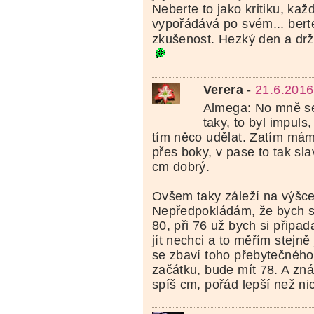
Neberte to jako kritiku, ka
vypořádává po svém... bert
zkušenost. Hezký den a drž
Verera
-
21.6.2016
Almega: No mně se
taky, to byl impuls,
tím něco udělat. Zatím mám
přes boky, v pase to tak sl
cm dobrý.
Ovšem taky záleží na výšce 
Nepředpokládám, že bych s
80, při 76 už bych si připada
jít nechci a to měřím stejně
se zbaví toho přebytečného,
začátku, bude mít 78. A zná
spíš cm, pořád lepší než nic