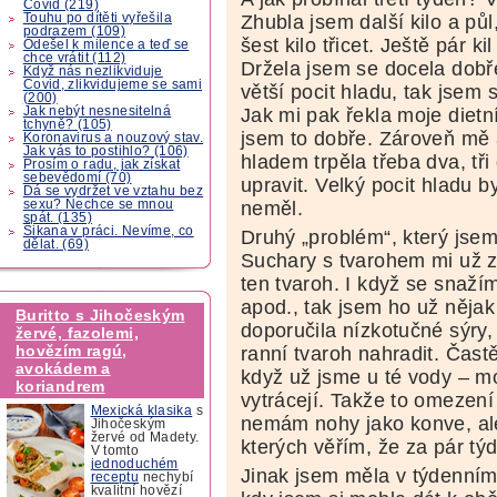
Covid (219)
Touhu po dítěti vyřešila
Zhubla jsem další kilo a p
podrazem (109)
šest kilo třicet. Ještě pár k
Odešel k milence a teď se
chce vrátit (112)
Držela jsem se docela dobř
Když nás nezlikviduje
Covid, zlikvidujeme se sami
větší pocit hladu, tak jsem 
(200)
Jak nebýt nesnesitelná
Jak mi pak řekla moje diet
tchyně? (105)
jsem to dobře. Zároveň mě 
Koronavirus a nouzový stav.
Jak vás to postihlo? (106)
hladem trpěla třeba dva, tři
Prosím o radu, jak získat
sebevědomí (70)
upravit. Velký pocit hladu b
Dá se vydržet ve vztahu bez
sexu? Nechce se mnou
neměl.
spát. (135)
Šikana v práci. Nevíme, co
Druhý „problém“, který jsem
dělat. (69)
Suchary s tvarohem mi už za
ten tvaroh. I když se snaží
apod., tak jsem ho už něja
Buritto s Jihočeským
doporučila nízkotučné sýry,
žervé, fazolemi,
hovězím ragú,
ranní tvaroh nahradit. Častě
avokádem a
když už jsme u té vody – m
koriandrem
vytrácejí. Takže to omezení
Mexická klasika
s
nemám nohy jako konve, ale
Jihočeským
žervé od Madety.
kterých věřím, že za pár tý
V tomto
jednoduchém
Jinak jsem měla v týdenním
receptu
nechybí
kvalitní hovězí