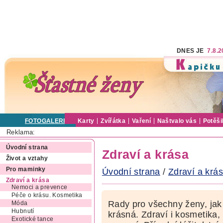
DNES JE
7.8.
FOTOGALERIE
Karty
Zvířátka
Vaření
Naštvalo vás
Potěši
Reklama:
Úvodní strana
Zdraví a krása
Život a vztahy
Pro maminky
Úvodní strana
/
Zdraví a krá
Zdraví a krása
Nemoci a prevence
Péče o krásu. Kosmetika
Rady pro všechny ženy, jak 
Móda
Hubnutí
krásná. Zdraví i kosmetika,
Exotické tance