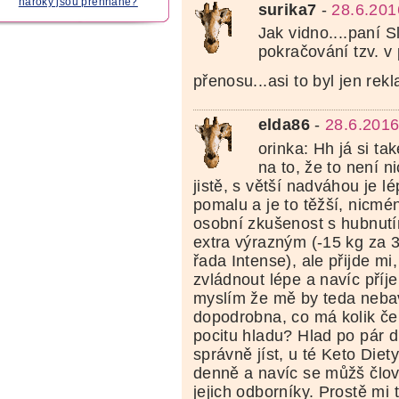
nároky jsou přehnané?
surika7
-
28.6.201
Jak vidno....paní S
pokračování tzv. v
přenosu...asi to byl jen re
elda86
-
28.6.2016
orinka: Hh já si ta
na to, že to není n
jistě, s větší nadváhou je l
pomalu a je to těžší, nicm
osobní zkušenost s hubnutím
extra výrazným (-15 kg za 3
řada Intense), ale přijde mi
zvládnout lépe a navíc příj
myslím že mě by teda nebavi
dopodrobna, co má kolik če
pocitu hladu? Hlad po pár 
správně jíst, u té Keto Diety
denně a navíc se můžš člově
jejich odborníky. Prostě mi 