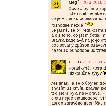
Megí
-
20.6.2016 
Docela by mne zají
jídelníček nějakéh
co je v článku popisováno, 
rozhodně nezdá
Je jasné, že při redukci mus
ale z toho, co jsem četla, m
Slávka zadělává na jo-jo efe
popisovaný způsob stravov
názoru dlouhodobě udržite
PEGG
-
20.6.2016
Poradkyně, která 
nízkotučné sýry?
Ale jinak, já se o úbytek tr
snažím už chvíli, zbavila js
teď jsem byla na Moravě. P
dietu nejde dlouhodobě. Vín
asi do zdravého jídelníčku n