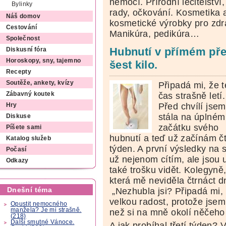
nemocí. Přírodní léčitelství, 
Bylinky
rady, očkování. Kosmetika a 
Náš domov
kosmetické výrobky pro zdr
Cestování
Manikúra, pedikúra…
Společnost
Hubnutí v přímém přen
Diskusní fóra
Horoskopy, sny, tajemno
šest kilo.
Recepty
Soutěže, ankety, kvízy
Připadá mi, že 
čas strašně letí.
Zábavný koutek
Před chvílí jsem
Hry
stála na úplném
Diskuse
začátku svého
Píšete sami
hubnutí a teď už začínám čt
Katalog služeb
týden. A první výsledky na 
Počasí
už nejenom cítím, ale jsou 
Odkazy
také trošku vidět. Kolegyně
která mě neviděla čtrnáct d
Dnešní téma
„Nezhubla jsi? Připadá mi, 
velkou radost, protože jsem 
Opustit nemocného
manžela? Je mi strašně.
než si na mně okolí něčeho
(218)
Další smutné Vánoce.
A jak probíhal třetí týden? 