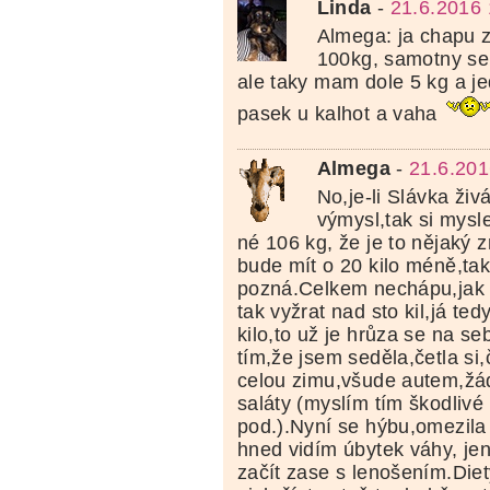
Linda
-
21.6.2016 
Almega: ja chapu z
100kg, samotny se
ale taky mam dole 5 kg a je
pasek u kalhot a vaha
Almega
-
21.6.201
No,je-li Slávka ži
výmysl,tak si mysl
né 106 kg, že je to nějaký z
bude mít o 20 kilo méně,tak
pozná.Celkem nechápu,jak
tak vyžrat nad sto kil,já te
kilo,to už je hrůza se na se
tím,že jsem seděla,četla s
celou zimu,všude autem,žá
saláty (myslím tím škodlivé
pod.).Nyní se hýbu,omezila 
hned vidím úbytek váhy, j
začít zase s lenošením.Die