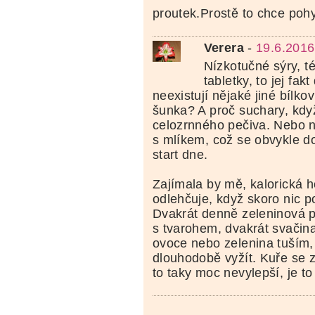
proutek.Prostě to chce poh
Verera
-
19.6.2016
Nízkotučné sýry, t
tabletky, to jej fak
neexistují nějaké jiné bílkov
šunka? A proč suchary, když
celozrnného pečiva. Nebo n
s mlíkem, což se obvykle d
start dne.
Zajímala by mě, kalorická 
odlehčuje, když skoro nic 
Dvakrát denně zeleninová p
s tvarohem, dvakrát svačina
ovoce nebo zelenina tuším,
dlouhodobě vyžít. Kuře se 
to taky moc nevylepší, je t