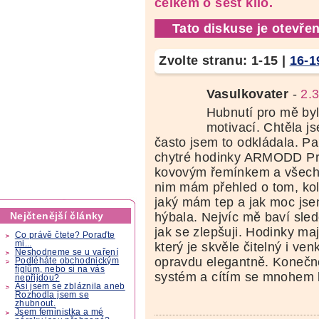
celkem o šest kilo.
Tato diskuse je otevřen
Zvolte stranu:
1-15
|
16-1
Vasulkovater
-
2.
Hubnutí pro mě byl
motivací. Chtěla j
často jsem to odkládala. Pak
chytré hodinky ARMODD Pr
kovovým řemínkem a všechn
nim mám přehled o tom, koli
jaký mám tep a jak moc js
hýbala. Nejvíc mě baví sled
Nejčtenější články
jak se zlepšuji. Hodinky maj
Co právě čtete? Poraďte
mi...
který je skvěle čitelný i ve
Neshodneme se u vaření
opravdu elegantně. Koneč
Podléháte obchodnickým
fíglům, nebo si na vás
systém a cítím se mnohem 
nepřijdou?
Asi jsem se zbláznila aneb
Rozhodla jsem se
zhubnout.
Jsem feministka a mé