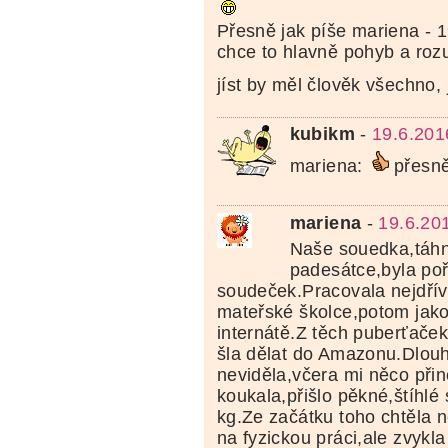
Přesně jak píše mariena - 1
chce to hlavně pohyb a rozu
jíst by měl člověk všechno,
kubikm
-
19.6.201
mariena:
přesn
mariena
-
19.6.20
Naše souedka,táhne
padesátce,byla poř
soudeček.Pracovala nejdřív 
mateřské školce,potom jako
internátě.Z těch puberťače
šla dělat do Amazonu.Dlouh
neviděla,včera mi něco přin
koukala,přišlo pěkné,štíhlé 
kg.Ze začátku toho chtěla 
na fyzickou práci,ale zvykla