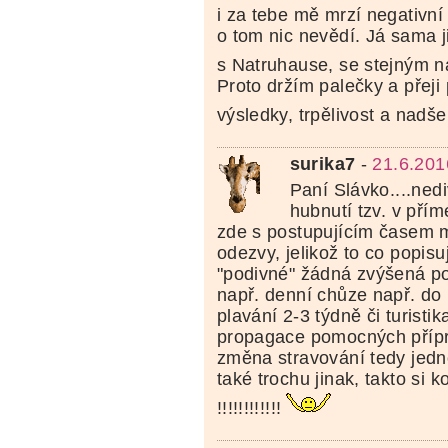
i za tebe mě mrzí negativní 
o tom nic nevědí. Já sama 
s Natruhause, se stejným 
Proto držím palečky a přeji
výsledky, trpělivost a nadš
surika7
-
21.6.201
Paní Slávko....ned
hubnutí tzv. v př
zde s postupujícím časem 
odezvy, jelikož to co popis
"podivné" žádná zvýšená po
např. denní chůze např. do
plavání 2-3 týdně či turistik
propagace pomocných přípr
změna stravování tedy jed
také trochu jinak, takto si k
!!!!!!!!!!!!