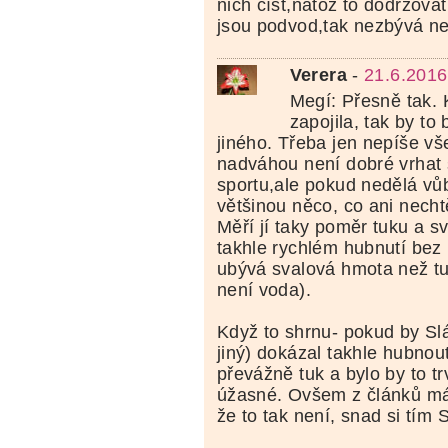
nich číst,natož to dodržova
jsou podvod,tak nezbývá ne
Verera
-
21.6.2016
Megí: Přesně tak.
zapojila, tak by to
jiného. Třeba jen nepíše v
nadváhou není dobré vrhat 
sportu,ale pokud nedělá vů
většinou něco, co ani necht
Měří jí taky poměr tuku a s
takhle rychlém hubnutí bez 
ubývá svalová hmota než tu
není voda).
Když to shrnu- pokud by Sl
jiný) dokázal takhle hubno
převážně tuk a bylo by to tr
úžasné. Ovšem z článků m
že to tak není, snad si tím 