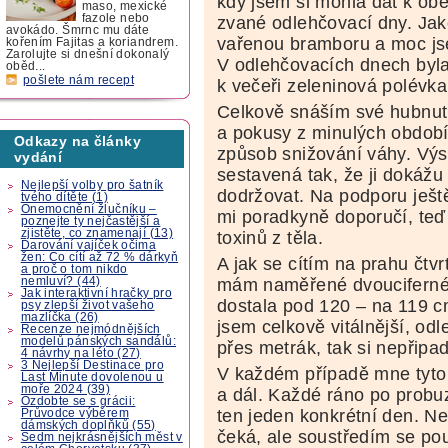
kdy jsem si mohla dát k obě
maso, mexické
fazole nebo
zvané odlehčovací dny. Jako
avokádo. Šmrnc mu dáte
vařenou bramboru a moc jse
kořením Fajitas a koriandrem.
Zarolujte si dnešní dokonalý
V odlehčovacích dnech byl
oběd...
pošlete nám recept
k večeři zeleninová polévka
Celkově snáším své hubnutí
a pokusy z minulých období,
Odkazy na články
způsob snižování váhy. Výs
vydání
sestavená tak, že ji dokážu
Nejlepší volby pro šatník
dodržovat. Na podporu ještě
tvého dítěte (1)
Onemocnění žlučníku –
mi poradkyně doporučí, teď
poznejte ty nejčastější a
zjistěte, co znamenají (13)
toxinů z těla.
Darování vajíček očima
žen: Co cítí až 72 % dárkyň
A jak se cítím na prahu čtv
a proč o tom nikdo
nemluví? (44)
mám naměřené dvouciferné č
Jak interaktivní hračky pro
dostala pod 120 – na 119 c
psy zlepší život vašeho
mazlíčka (26)
jsem celkově vitálnější, odl
Recenze nejmódnějších
modelů pánských sandálů:
přes metrák, tak si nepřip
4 návrhy na léto (27)
3 Nejlepší Destinace pro
V každém případě mne tyto 
Last Minute dovolenou u
moře 2024 (39)
a dál. Každé ráno po probu
Ozdobte se s grácii:
ten jeden konkrétní den. Ne
Průvodce výběrem
dámských doplňků (55)
čeká, ale soustředím se po
Sedm nejkrásnějších měst v