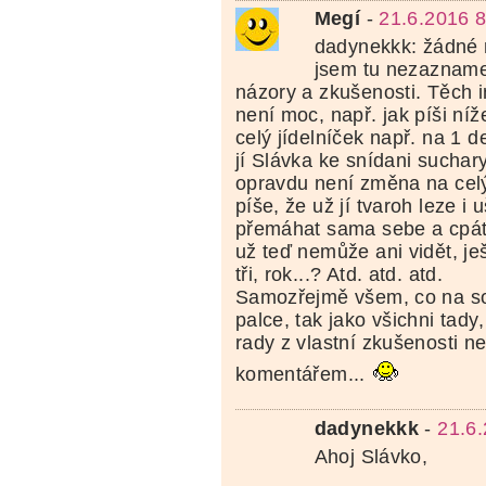
Megí
-
21.6.2016 8
dadynekkk: žádné 
jsem tu nezazname
názory a zkušenosti. Těch i
není moc, např. jak píši ní
celý jídelníček např. na 1 d
jí Slávka ke snídani suchar
opravdu není změna na celý
píše, že už jí tvaroh leze i
přemáhat sama sebe a cpát
už teď nemůže ani vidět, je
tři, rok...? Atd. atd. atd.
Samozřejmě všem, co na so
palce, tak jako všichni tady
rady z vlastní zkušenosti n
komentářem...
dadynekkk
-
21.6
Ahoj Slávko,