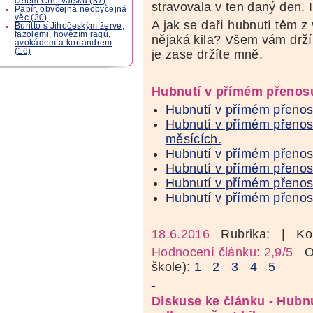
celém Chorvatsku (37)
stravovala v ten daný den. 
Papír, obyčejná neobyčejná
věc (30)
A jak se daří hubnutí těm z 
Buritto s Jihočeským žervé,
fazolemi, hovězím ragú,
nějaká kila? Všem vám drží
avokádem a koriandrem
(16)
je zase držíte mně.
Hubnutí v přímém přenos
Hubnutí v přímém přenosu
Hubnutí v přímém přenosu
měsících.
Hubnutí v přímém přenosu.
Hubnutí v přímém přenosu.
Hubnutí v přímém přenosu.
Hubnutí v přímém přenosu
18.6.2016
Rubrika:
| Ko
Hodnocení článku: 2,9/5
Oz
škole):
1
2
3
4
5
Diskuse ke článku - Hubnu