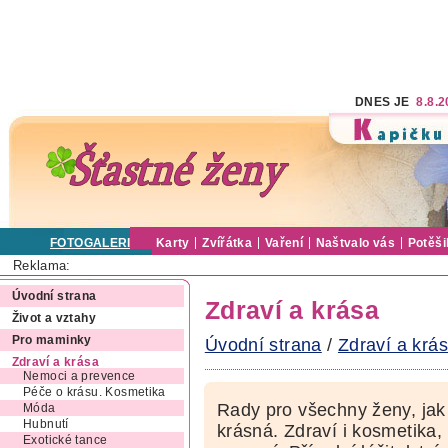
DNES JE
8.8.
FOTOGALERIE
Karty
Zvířátka
Vaření
Naštvalo vás
Potěši
Reklama:
Úvodní strana
Zdraví a krása
Život a vztahy
Pro maminky
Úvodní strana
/
Zdraví a krá
Zdraví a krása
Nemoci a prevence
Péče o krásu. Kosmetika
Rady pro všechny ženy, jak 
Móda
Hubnutí
krásná. Zdraví i kosmetika,
Exotické tance