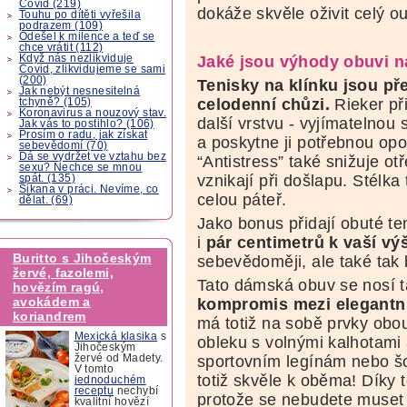
Covid (219)
dokáže skvěle oživit celý out
Touhu po dítěti vyřešila
podrazem (109)
Odešel k milence a teď se
chce vrátit (112)
Když nás nezlikviduje
Jaké jsou výhody obuvi n
Covid, zlikvidujeme se sami
(200)
Tenisky na klínku jsou p
Jak nebýt nesnesitelná
celodenní chůzi.
Rieker př
tchyně? (105)
Koronavirus a nouzový stav.
další vrstvu - vyjímatelnou 
Jak vás to postihlo? (106)
Prosím o radu, jak získat
a poskytne ji potřebnou opo
sebevědomí (70)
Dá se vydržet ve vztahu bez
“Antistress” také snižuje ot
sexu? Nechce se mnou
vznikají při došlapu. Stélka 
spát. (135)
Šikana v práci. Nevíme, co
celou páteř.
dělat. (69)
Jako bonus přidají obuté t
i
pár centimetrů k vaší vý
Buritto s Jihočeským
sebevědoměji, ale také tak
žervé, fazolemi,
Tato dámská obuv se nosí t
hovězím ragú,
avokádem a
kompromis mezi elegantn
koriandrem
má totiž na sobě prvky obou
Mexická klasika
s
obleku s volnými kalhotami a
Jihočeským
žervé od Madety.
sportovním legínám nebo š
V tomto
totiž skvěle k oběma! Díky 
jednoduchém
receptu
nechybí
protože se nebudete muset 
kvalitní hovězí