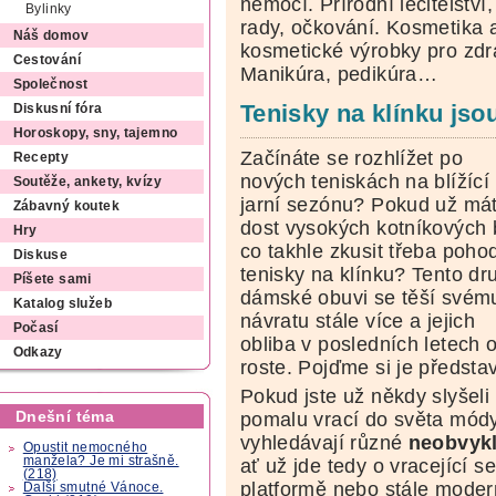
nemocí. Přírodní léčitelství, 
Bylinky
rady, očkování. Kosmetika a 
Náš domov
kosmetické výrobky pro zdr
Cestování
Manikúra, pedikúra…
Společnost
Tenisky na klínku jsou
Diskusní fóra
Horoskopy, sny, tajemno
Začínáte se rozhlížet po
Recepty
nových teniskách na blížící
Soutěže, ankety, kvízy
jarní sezónu? Pokud už má
Zábavný koutek
dost vysokých kotníkových 
Hry
co takhle zkusit třeba poho
Diskuse
tenisky na klínku? Tento dr
Píšete sami
dámské obuvi se těší svém
Katalog služeb
návratu stále více a jejich
Počasí
obliba v posledních letech 
Odkazy
roste. Pojďme si je představ
Pokud jste už někdy slyšeli
Dnešní téma
pomalu vrací do světa módy,
vyhledávají různé
neobvykl
Opustit nemocného
manžela? Je mi strašně.
ať už jde tedy o vracející s
(218)
platformě nebo stále modern
Další smutné Vánoce.