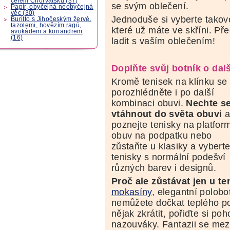
celém Chorvatsku (37)
se svým oblečení.
Papír, obyčejná neobyčejná
věc (30)
Jednoduše si vyberte takov
Buritto s Jihočeským žervé,
fazolemi, hovězím ragú,
které už máte ve skříni. Př
avokádem a koriandrem
(16)
ladit s vaším oblečením!
Doplňte svůj botník o dal
Kromě tenisek na klínku se
porozhlédněte i po další
kombinaci obuvi.
Nechte s
vtáhnout do světa obuvi
poznejte tenisky na platfor
obuv na podpatku nebo
zůstaňte u klasiky a vyberte
tenisky s normální podešví
různých barev i designů.
Proč ale zůstávat jen u te
mokasíny
, elegantní polobo
nemůžete dočkat teplého po
nějak zkrátit, pořiďte si po
nazouváky. Fantazii se mez