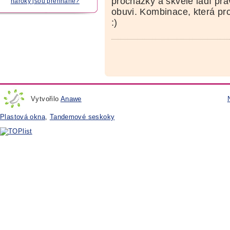
procházky a skvěle ladí pr
nároky jsou přehnané?
obuvi. Kombinace, která pr
:)
Vytvořilo
Anawe
Plastová okna
,
Tandemové seskoky