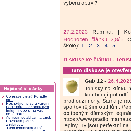
výběru obuvi?
27.2.2023
Rubrika:
| Ko
Hodnocení článku: 2,8/5
Oz
škole):
1
2
3
4
5
Diskuse ke článku - Tenisk
Tato diskuse je otevřen
Gabi12
-
26.4.202
Tenisky na klínku 
Nejčtenější články
kombinují pohodlí i
Co právě čtete? Poraďte
prodlouží nohy. Sama je rá
mi...
Neshodneme se u vaření
sportovnějším outfitům, tř
Podléháte obchodnickým
fíglům, nebo si na vás
oblíbeným dámským legíná
nepřijdou?
Asi jsem se zbláznila aneb
https://www.pradlo-mathau
Rozhodla jsem se
leginy. Ty jsou perfektní na
zhubnout.
Jsem feministka a mé