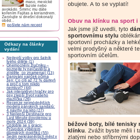
maso, mexické
obujete. A to se vyplatí!
fazole nebo
avokádo. Šmrnc mu dáte
kořením Fajitas a koriandrem.
Zarolujte si dnešní dokonalý
Obuv na klínku na sport i
oběd...
pošlete nám recept
Jak jsme již uvedli, tyto
dám
sportovnímu stylu
oblékání
sportovní procházky a lehké
Odkazy na články
velmi prodyšný a některé te
vydání
sportovním účelům.
Nejlepší volby pro šatník
tvého dítěte (1)
Onemocnění žlučníku –
poznejte ty nejčastější a
zjistěte, co znamenají (13)
Darování vajíček očima
žen: Co cítí až 72 % dárkyň
a proč o tom nikdo
nemluví? (44)
Jak interaktivní hračky pro
psy zlepší život vašeho
mazlíčka (26)
Recenze nejmódnějších
modelů pánských sandálů:
4 návrhy na léto (27)
3 Nejlepší Destinace pro
Last Minute dovolenou u
moře 2024 (39)
béžové boty, bílé tenisky
Ozdobte se s grácii:
Průvodce výběrem
klínku
. Zvážit byste měli i
dámských doplňků (55)
zlatými nebo stříbrnými dop
Sedm nejkrásnějších měst v