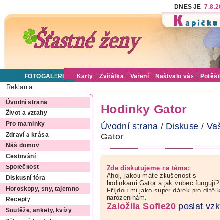
DNES JE
7.8.
FOTOGALERIE
Karty
Zvířátka
Vaření
Naštvalo vás
Potěši
Reklama:
Úvodní strana
Hodinky Gator
Život a vztahy
Pro maminky
Úvodní strana
/
Diskuse
/
Va
Gator
Zdraví a krása
Náš domov
Cestování
Společnost
Zde diskutujeme na téma:
Ahoj, jakou máte zkušenost s
Diskusní fóra
hodinkami Gator a jak vůbec fungují?
Horoskopy, sny, tajemno
Příjdou mi jako super dárek pro dítě 
narozeninám.
Recepty
Založila Sofie20
poslat vz
Soutěže, ankety, kvízy