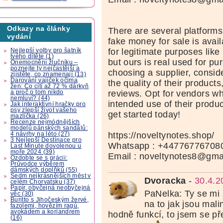
Odkazy na články
There are several platform
vydání
fake money for sale is avai
for legitimate purposes like 
Nejlepší volby pro šatník
tvého dítěte (1)
but ours is real used for p
Onemocnění žlučníku –
poznejte ty nejčastější a
choosing a supplier, conside
zjistěte, co znamenají (13)
Darování vajíček očima
the quality of their product
žen: Co cítí až 72 % dárkyň
reviews. Opt for vendors wh
a proč o tom nikdo
nemluví? (44)
intended use of their produ
Jak interaktivní hračky pro
psy zlepší život vašeho
get started today!
mazlíčka (26)
Recenze nejmódnějších
modelů pánských sandálů:
https://noveltynotes.shop/
4 návrhy na léto (27)
3 Nejlepší Destinace pro
Whatsapp : +44776776708
Last Minute dovolenou u
moře 2024 (39)
Email : noveltynotes8@gma
Ozdobte se s grácii:
Průvodce výběrem
dámských doplňků (55)
Sedm nejkrásnějších měst v
Dvoracka
-
30.4.2
celém Chorvatsku (37)
Papír, obyčejná neobyčejná
PaNelka: Ty se mi 
věc (30)
Buritto s Jihočeským žervé,
na to jak jsou mali
fazolemi, hovězím ragú,
avokádem a koriandrem
hodně funkcí, to jsem se p
(16)