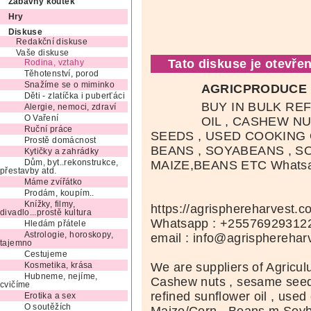
Zábavný koutek
Hry
Diskuse
Redakční diskuse
Vaše diskuse
Tato diskuse je otevřen
Rodina, vztahy
Těhotenství, porod
Snažíme se o miminko
AGRICPRODUCE
Děti - zlatíčka i puberťáci
BUY IN BULK RE
Alergie, nemoci, zdraví
O Vaření
OIL , CASHEW N
Ruční práce
SEEDS , USED COOKING 
Prostě domácnost
BEANS , SOYABEANS , SO
Kytičky a zahrádky
Dům, byt..rekonstrukce,
MAIZE,BEANS ETC Whatsa
přestavby atd.
Máme zvířátko
Prodám, koupím..
Knížky, filmy,
https://agrisphereharvest.c
divadlo...prostě kultura
Whatsapp : +25576929312
Hledám přátele
Astrologie, horoskopy,
email : info@agrispherehar
tajemno
Cestujeme
We are suppliers of Agriculu
Kosmetika, krása
Hubneme, nejíme,
Cashew nuts , sesame seeds 
cvičíme
refined sunflower oil , used 
Erotika a sex
O soutěžích