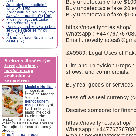
Buy undetectable fake $100
(200)
Jak nebýt nesnesitelná
Buy undetectable fake 20 eu
tchyně? (105)
Koronavirus a nouzový stav.
Buy undetectable fake $10 
Jak vás to postihlo? (106)
Prosím o radu, jak získat
sebevědomí (70)
https://noveltynotes.shop/
Dá se vydržet ve vztahu bez
sexu? Nechce se mnou
Whatsapp : +44776776708
spát. (135)
Šikana v práci. Nevíme, co
Email : noveltynotes8@gma
dělat. (69)
&#9989; Legal Uses of Fa
Buritto s Jihočeským
Film and Television Props :
žervé, fazolemi,
hovězím ragú,
shows, and commercials.
avokádem a
koriandrem
Buy real goods or services.
Mexická klasika
s
Jihočeským
žervé od Madety.
Pass off as real currency (c
V tomto
jednoduchém
receptu
nechybí
kvalitní hovězí
Deceive someone for financi
maso, mexické
fazole nebo
avokádo. Šmrnc mu dáte
https://noveltynotes.shop/
kořením Fajitas a koriandrem.
Zarolujte si dnešní dokonalý
Whatsapp : +44776776708
oběd...
Email : noveltynotes8@gma
pošlete nám recept