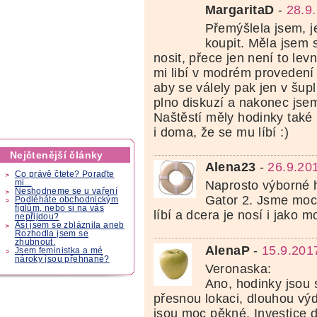
MargaritaD
-
28.9
Přemýšlela jsem, je
koupit. Měla jsem s
nosit, přece jen není to lev
mi libí v modrém provedení
aby se válely pak jen v šupl
plno diskuzí a nakonec jse
Naštěstí měly hodinky také 
i doma, že se mu líbí :)
Nejčtenější články
Alena23
-
26.9.20
Co právě čtete? Poraďte
mi...
Naprosto výborné h
Neshodneme se u vaření
Gator 2. Jsme moc
Podléháte obchodnickým
fíglům, nebo si na vás
líbí a dcera je nosí i jako m
nepřijdou?
Asi jsem se zbláznila aneb
Rozhodla jsem se
zhubnout.
AlenaP
-
15.9.201
Jsem feministka a mé
nároky jsou přehnané?
Veronaska:
Ano, hodinky jsou 
přesnou lokaci, dlouhou výd
jsou moc pěkné. Investice 