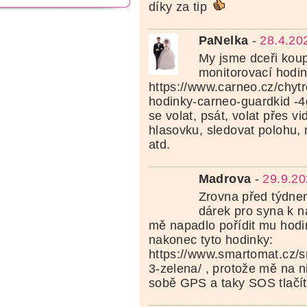
díky za tip
PaNelka
-
28.4.20
My jsme dceři koupi
monitorovací hodi
https://www.carneo.cz/chytr
hodinky-carneo-guardkid -4
se volat, psát, volat přes v
hlasovku, sledovat polohu, m
atd.
Madrova
-
29.9.20
Zrovna před týdne
dárek pro syna k 
mě napadlo pořídit mu hodi
nakonec tyto hodinky:
https://www.smartomat.cz/
3-zelena/ , protože mě na n
sobě GPS a taky SOS tlačít