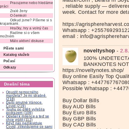
Maize/Corn , Beans m Soyb
Pracujeme nebo hledáme
, reliable supply — delivere
práci
Zralé ženy
week. Contact for more deta
O čemkoli
Odkud jsme? Píšeme si s
https://agrisphereharvest.c
krajankami.
Hračky, hry a volný čas
Whatsapp : +25576929312
Radíme si o všem
email : info@agrispherehar
možném
Málo aktivní diskuse
Píšete sami
noveltyshop
-
2.8
Katalog služeb
100% UNDETECT
Počasí
BANKNOTES NOT
Odkazy
https://noveltynotes.shop/
Buy online Easily Top Qual
Whatsapp : +447767767080
Dnešní téma
Possible Whatsapp : +447
Opustit nemocného
manžela? Je mi strašně.
(218)
Buy Dollar Bills
Další smutné Vánoce.
Buy AUD Bills
Covid (219)
Touhu po dítěti vyřešila
Buy Euro Bills
podrazem (109)
Odešel k milence a teď se
Buy GBP Bills
chce vrátit (112)
Když nás nezlikviduje
Buy CAD Bills
Covid, zlikvidujeme se sami