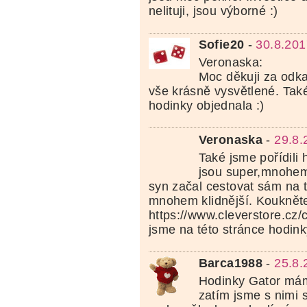
nelituji, jsou výborné :)
Sofie20
-
30.8.201
Veronaska:
Moc děkuji za odka
vše krásně vysvětlené. Tak
hodinky objednala :)
Veronaska
-
29.8.
Také jsme pořídili 
jsou super,mnohem
syn začal cestovat sám na 
mnohem klidnější. Kouknět
https://www.cleverstore.cz/
jsme na této stránce hodink
Barca1988
-
25.8.
Hodinky Gator mám
zatím jsme s nimi 