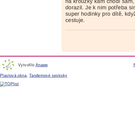
na kroužky kam chodí sám,
dorazil. Je k nim potřeba 
super hodinky pro dítě, kd
cestuje.
Vytvořilo
Anawe
Plastová okna
,
Tandemové seskoky