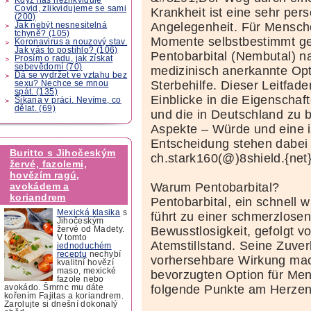
Covid, zlikvidujeme se sami
Krankheit ist eine sehr pers
(200)
Angelegenheit. Für Menschen
Jak nebýt nesnesitelná
tchyně? (105)
Momente selbstbestimmt ges
Koronavirus a nouzový stav.
Jak vás to postihlo? (106)
Pentobarbital (Nembutal) n
Prosím o radu, jak získat
sebevědomí (70)
medizinisch anerkannte Opti
Dá se vydržet ve vztahu bez
Sterbehilfe. Dieser Leitfade
sexu? Nechce se mnou
spát. (135)
Einblicke in die Eigenschaft
Šikana v práci. Nevíme, co
dělat. (69)
und die in Deutschland zu 
Aspekte – Würde und eine i
Entscheidung stehen dabei
Buritto s Jihočeským
ch.stark160(@)8shield.{net
žervé, fazolemi,
hovězím ragú,
Warum Pentobarbital?
avokádem a
koriandrem
Pentobarbital, ein schnell w
Mexická klasika
s
führt zu einer schmerzlosen
Jihočeským
Bewusstlosigkeit, gefolgt v
žervé od Madety.
V tomto
Atemstillstand. Seine Zuver
jednoduchém
receptu
nechybí
vorhersehbare Wirkung mac
kvalitní hovězí
maso, mexické
bevorzugten Option für Me
fazole nebo
folgende Punkte am Herzen
avokádo. Šmrnc mu dáte
kořením Fajitas a koriandrem.
Zarolujte si dnešní dokonalý