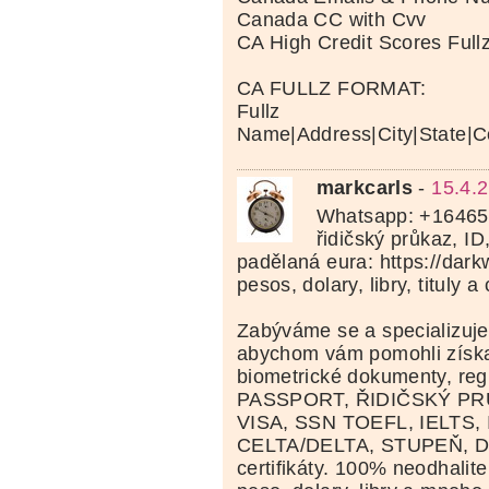
Canada CC with Cvv
CA High Credit Scores Full
CA FULLZ FORMAT:
Fullz
Name|Address|City|State|C
markcarls
-
15.4.
Whatsapp: +16465
řidičský průkaz, ID
padělaná eura: https://dar
pesos, dolary, libry, tituly a
Zabýváme se a specializuje
abychom vám pomohli získat
biometrické dokumenty, reg
PASSPORT, ŘIDIČSKÝ PR
VISA, SSN TOEFL, IELTS,
CELTA/DELTA, STUPEŇ, D
certifikáty. 100% neodhalit