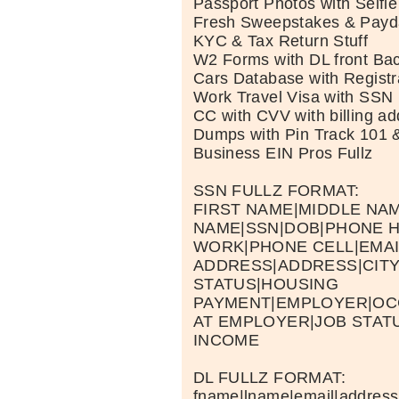
Passport Photos with Selfie
Fresh Sweepstakes & Payd
KYC & Tax Return Stuff
W2 Forms with DL front Ba
Cars Database with Regist
Work Travel Visa with SSN
CC with CVV with billing a
Dumps with Pin Track 101 
Business EIN Pros Fullz
SSN FULLZ FORMAT:
FIRST NAME|MIDDLE NA
NAME|SSN|DOB|PHONE 
WORK|PHONE CELL|EMAI
ADDRESS|ADDRESS|CITY
STATUS|HOUSING
PAYMENT|EMPLOYER|OC
AT EMPLOYER|JOB STAT
INCOME
DL FULLZ FORMAT:
fname|lname|email|address