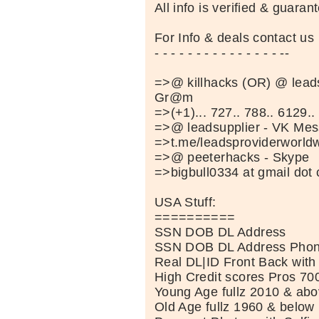
All info is verified & guaran
For Info & deals contact us
- - - - - - - - - - - - - - - --
=>@ killhacks (OR) @ leads
Gr@m
=>(+1)... 727.. 788.. 6129..
=>@ leadsupplier - VK Mes
=>t.me/leadsproviderworld
=>@ peeterhacks - Skype
=>bigbull0334 at gmail dot 
USA Stuff:
==========
SSN DOB DL Address
SSN DOB DL Address Phon
Real DL|ID Front Back with
High Credit scores Pros 70
Young Age fullz 2010 & ab
Old Age fullz 1960 & below