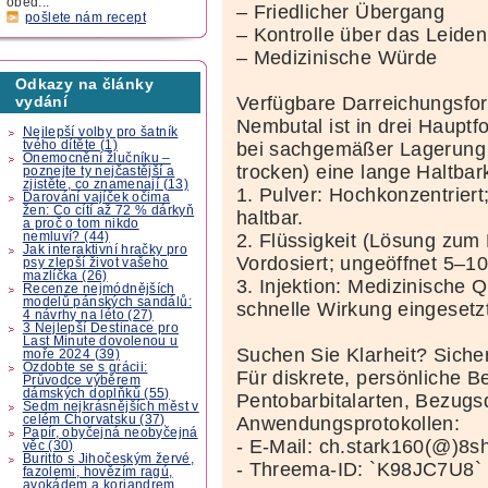
oběd...
– Friedlicher Übergang
pošlete nám recept
– Kontrolle über das Leiden
– Medizinische Würde
Odkazy na články
Verfügbare Darreichungsfor
vydání
Nembutal ist in drei Hauptfo
Nejlepší volby pro šatník
bei sachgemäßer Lagerung 
tvého dítěte (1)
Onemocnění žlučníku –
trocken) eine lange Haltbar
poznejte ty nejčastější a
zjistěte, co znamenají (13)
1. Pulver: Hochkonzentriert
Darování vajíček očima
žen: Co cítí až 72 % dárkyň
haltbar.
a proč o tom nikdo
2. Flüssigkeit (Lösung zum
nemluví? (44)
Jak interaktivní hračky pro
Vordosiert; ungeöffnet 5–10
psy zlepší život vašeho
mazlíčka (26)
3. Injektion: Medizinische Qu
Recenze nejmódnějších
modelů pánských sandálů:
schnelle Wirkung eingesetzt
4 návrhy na léto (27)
3 Nejlepší Destinace pro
Last Minute dovolenou u
Suchen Sie Klarheit? Siche
moře 2024 (39)
Ozdobte se s grácii:
Für diskrete, persönliche B
Průvodce výběrem
dámských doplňků (55)
Pentobarbitalarten, Bezugs
Sedm nejkrásnějších měst v
Anwendungsprotokollen:
celém Chorvatsku (37)
Papír, obyčejná neobyčejná
- E-Mail: ch.stark160(@)8sh
věc (30)
Buritto s Jihočeským žervé,
- Threema-ID: `K98JC7U8`
fazolemi, hovězím ragú,
avokádem a koriandrem