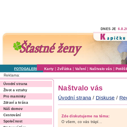
DNES JE
6.8.
FOTOGALERIE
Karty
Zvířátka
Vaření
Naštvalo vás
Potěši
Reklama:
Úvodní strana
Naštvalo vás
Život a vztahy
Pro maminky
Úvodní strana
/
Diskuse
/
Re
Zdraví a krása
Náš domov
Cestování
Zde diskutujeme na téma:
O všem, co vás trápí...
Společnost