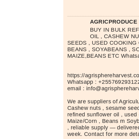
AGRICPRODUCE
BUY IN BULK RE
OIL , CASHEW N
SEEDS , USED COOKING 
BEANS , SOYABEANS , SO
MAIZE,BEANS ETC Whatsa
https://agrisphereharvest.c
Whatsapp : +25576929312
email : info@agrispherehar
We are suppliers of Agriculu
Cashew nuts , sesame seeds 
refined sunflower oil , used 
Maize/Corn , Beans m Soyb
, reliable supply — delivere
week. Contact for more deta