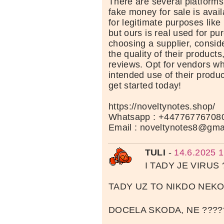
There are several platform
fake money for sale is avai
for legitimate purposes like 
but ours is real used for p
choosing a supplier, conside
the quality of their product
reviews. Opt for vendors wh
intended use of their produ
get started today!
https://noveltynotes.shop/
Whatsapp : +44776776708
Email : noveltynotes8@gma
TULI
-
14.6.2025 1
I TADY JE VIRUS 
TADY UZ TO NIKDO NEK
DOCELA SKODA, NE ????