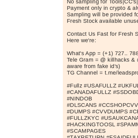
No sampling for Tools|CC'
Payment only in crypto & a
Sampling will be provided fo
Fresh Stock available unus
Contact Us Fast for Fresh 
Here we're:
What's App = (+1) 727.. 788
Tele Gram = @ killhacks & 
aware from fake id's)
TG Channel = t.me/leadspr
#Fullz #USAFULLZ #UKFU
#CANADAFULLZ #SSDOBD
#NINDOB
#DLSCANS #CCSHOPCVV
#DUMPS #CVVDUMPS #
#FULLZKYC #USAUKCAN
#HACKINGTOOSL #SPAM
#SCAMPAGES
#TAXRETURN #FSAIDFUL