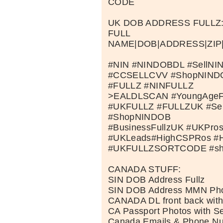
CODE
UK DOB ADDRESS FULLZ
FULL
NAME|DOB|ADDRESS|ZI
#NIN #NINDOBDL #SellNI
#CCSELLCVV #ShopNIN
#FULLZ #NINFULLZ
>EALDLSCAN #YoungAgeFull
#UKFULLZ #FULLZUK #Se
#ShopNINDOB
#BusinessFullzUK #UKPro
#UKLeads#HighCSPRos #Hi
#UKFULLZSORTCODE #sh
CANADA STUFF:
SIN DOB Address Fullz
SIN DOB Address MMN Phon
CANADA DL front back with 
CA Passport Photos with Se
Canada Emails & Phone N