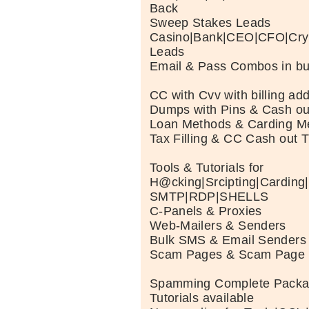
Back
Sweep Stakes Leads
Casino|Bank|CEO|CFO|Cry
Leads
Email & Pass Combos in bu
CC with Cvv with billing ad
Dumps with Pins & Cash out
Loan Methods & Carding M
Tax Filling & CC Cash out T
Tools & Tutorials for
H@cking|Srcipting|Cardi
SMTP|RDP|SHELLS
C-Panels & Proxies
Web-Mailers & Senders
Bulk SMS & Email Senders
Scam Pages & Scam Page S
Spamming Complete Package
Tutorials available