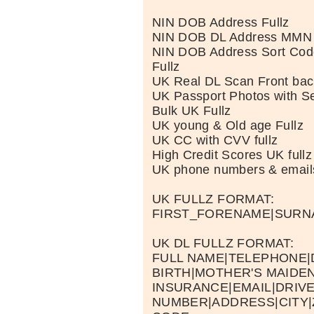
NIN DOB Address Fullz
NIN DOB DL Address MMN 
NIN DOB Address Sort Cod
Fullz
UK Real DL Scan Front back
UK Passport Photos with Se
Bulk UK Fullz
UK young & Old age Fullz
UK CC with CVV fullz
High Credit Scores UK fullz
UK phone numbers & email
UK FULLZ FORMAT:
FIRST_FORENAME|SURN
UK DL FULLZ FORMAT:
FULL NAME|TELEPHONE|
BIRTH|MOTHER'S MAIDE
INSURANCE|EMAIL|DRIV
NUMBER|ADDRESS|CITY|