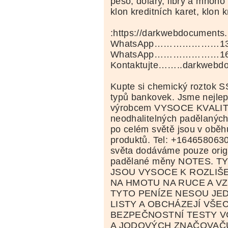
peso, dolary, libry a mnoho
klon kreditních karet, klon k
:https://darkwebdocuments.n
WhatsApp…………………135
WhatsApp…………………164
Kontaktujte……..darkwebd
Kupte si chemický roztok S
typů bankovek. Jsme nejle
výrobcem VYSOCE KVALI
neodhalitelných padělanýc
po celém světě jsou v oběh
produktů. Tel: +164658063
světa dodáváme pouze origi
padělané měny NOTES. 
JSOU VYSOCE K ROZLIŠ
NA HMOTU NA RUCE A V
TYTO PENÍZE NESOU JE
LISTY A OBCHÁZEJÍ VŠE
BEZPEČNOSTNÍ TESTY V
A JODOVÝCH ZNAČOVAČ