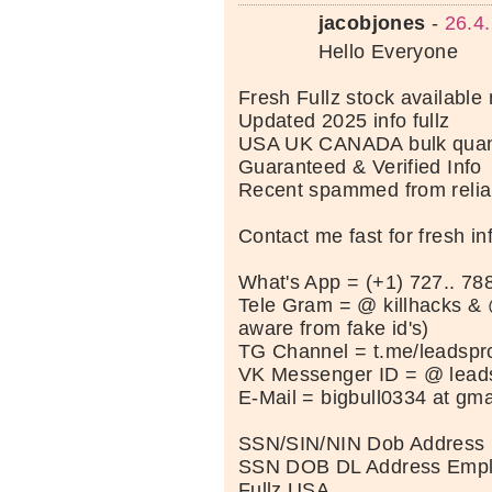
jacobjones
-
26.4
Hello Everyone
Fresh Fullz stock available
Updated 2025 info fullz
USA UK CANADA bulk quanti
Guaranteed & Verified Info
Recent spammed from relia
Contact me fast for fresh in
What's App = (+1) 727.. 788
Tele Gram = @ killhacks & 
aware from fake id's)
TG Channel = t.me/leadspr
VK Messenger ID = @ leads
E-Mail = bigbull0334 at gma
SSN/SIN/NIN Dob Address 
SSN DOB DL Address Empl
Fullz USA