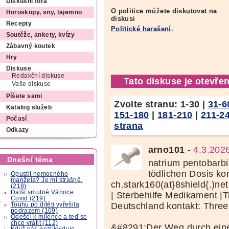
Diskusní fóra
O politice můžete diskutovat na
Horoskopy, sny, tajemno
diskusi
Recepty
Politické harašení
.
Soutěže, ankety, kvízy
Zábavný koutek
Hry
Diskuse
Redakční diskuse
Tato diskuse je otevřen
Vaše diskuse
Píšete sami
Zvolte stranu:
1-30
|
31-6
Katalog služeb
151-180
|
181-210
|
211-2
Počasí
strana
Odkazy
arno101
-
4.3.202
Dnešní téma
natrium pentobarbit
tödlichen Dosis kon
Opustit nemocného
manžela? Je mi strašně.
ch.stark160(at}8shield{.)ne
(218)
Další smutné Vánoce.
| Sterbehilfe Medikament |T
Covid (219)
Deutschland kontakt: Thr
Touhu po dítěti vyřešila
podrazem (109)
Odešel k milence a teď se
chce vrátit (112)
&#8291;Der Weg durch eine
Když nás nezlikviduje