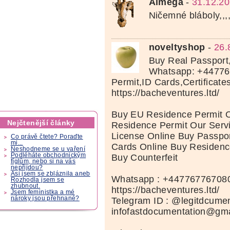
Almega
-
31.12.20
Ničemné bláboly,,,
noveltyshop
-
26.
Buy Real Passport,
Whatsapp: +44776
Permit,ID Cards,Certificate
https://bacheventures.ltd/
Buy EU Residence Permit 
Nejčtenější články
Residence Permit Our Servi
License Online Buy Passpor
Co právě čtete? Poraďte
mi...
Cards Online Buy Residenc
Neshodneme se u vaření
Podléháte obchodnickým
Buy Counterfeit
fíglům, nebo si na vás
nepřijdou?
Asi jsem se zbláznila aneb
Whatsapp : +44776776708
Rozhodla jsem se
zhubnout.
https://bacheventures.ltd/
Jsem feministka a mé
nároky jsou přehnané?
Telegram ID : @legitdcume
infofastdocumentation@gm