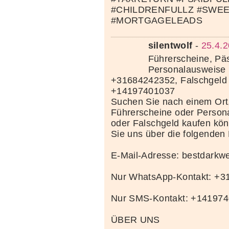
#CHILDRENFULLZ #SWE
#MORTGAGELEADS
silentwolf
-
25.4.2
Führerscheine, Pä
Personalausweise 
+31684242352, Falschgeld
+14197401037
Suchen Sie nach einem Ort
Führerscheine oder Person
oder Falschgeld kaufen kö
Sie uns über die folgenden
E-Mail-Adresse: bestdark
Nur WhatsApp-Kontakt: +
Nur SMS-Kontakt: +14197
ÜBER UNS