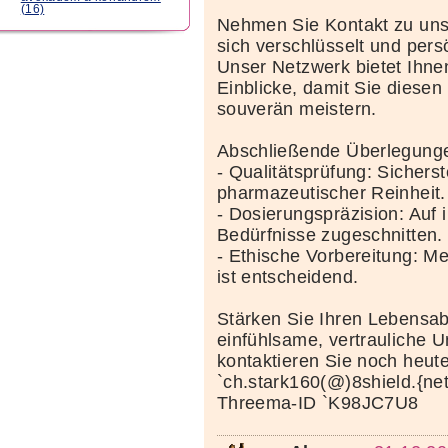
(16)
Nehmen Sie Kontakt zu uns
sich verschlüsselt und pers
Unser Netzwerk bietet Ihnen 
Einblicke, damit Sie diesen
souverän meistern.
Abschließende Überlegung
- Qualitätsprüfung: Sicherst
pharmazeutischer Reinheit.
- Dosierungspräzision: Auf i
Bedürfnisse zugeschnitten.
- Ethische Vorbereitung: Me
ist entscheidend.
Stärken Sie Ihren Lebensa
einfühlsame, vertrauliche U
kontaktieren Sie noch heut
`ch.stark160(@)8shield.{net
Threema-ID `K98JC7U8