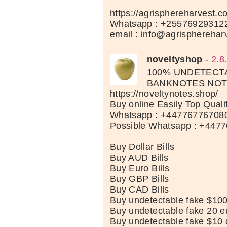
https://agrisphereharvest.c
Whatsapp : +25576929312
email : info@agrispherehar
noveltyshop
-
2.8
100% UNDETECT
BANKNOTES NOT
https://noveltynotes.shop/
Buy online Easily Top Qual
Whatsapp : +447767767080
Possible Whatsapp : +447
Buy Dollar Bills
Buy AUD Bills
Buy Euro Bills
Buy GBP Bills
Buy CAD Bills
Buy undetectable fake $100
Buy undetectable fake 20 eu
Buy undetectable fake $10 