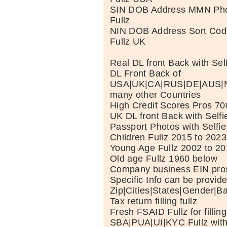
SIN DOB Address MMN Pho
Fullz
NIN DOB Address Sort Cod
Fullz UK
Real DL front Back with Se
DL Front Back of
USA|UK|CA|RUS|DE|AUS|N
many other Countries
High Credit Scores Pros 7
UK DL front Back with Selfi
Passport Photos with Selfie
Children Fullz 2015 to 2023
Young Age Fullz 2002 to 2
Old age Fullz 1960 below
Company business EIN pros
Specific Info can be provide
Zip|Cities|States|Gender|B
Tax return filling fullz
Fresh FSAID Fullz for filling
SBA|PUA|UI|KYC Fullz with