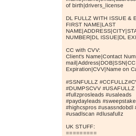
of birth|drivers_license
DL FULLZ WITH ISSUE & 
FIRST NAME|LAST
NAME|ADDRESS|CITY|STA
NUMBER|DL ISSUE|DL EX
CC with CVV:
Client's Name|Contact Numb
mail|Address|DOB|SSN|C
Expiration|CVV|Name on C
#SSNFULLZ #CCFULLZ#
#DUMPSCVV #USAFULLZ #s
#fullzprosleads #usaleads
#paydayleads #sweepstakes
#highcspros #usassndobdl 
#usadlscan #dlusafullz
UK STUFF:
=========