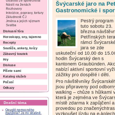
Události ze společnosti
Švýcarské jaro na Pe
Násilí na ženách
Rozhovory
Gastronomické i sport
Inkvizice, popravy, tortury
Záludnosti ČJ
Pestrý program
Jména a jejich význam
tuto sobotu 23.
Svatba
března návštěv
Diskusní fóra
Petřínských ter
Horoskopy, sny, tajemno
rámci Švýcarsk
Recepty
jara se zde
Soutěže, ankety, kvízy
uskuteční od 10.00 do 15.0
Zábavný koutek
hodin Švýcarský den s
Hry
kantonem Graubünden. Ak
Diskuse
nabízí aktivní sportovní vyži
Píšete sami
zážitky pro dospělé i děti.
Katalog služeb
Pro návštěvníky Švýcarsk
Počasí
jsou připraveny pod odbor
Odkazy
walking – chůze s hůlkami v
která je zejména ve Švýcar
místě zdarma k zapůjčení a 
Dnešní téma
provedou po značenýchtras
Opustit nemocného
vyzkoušet jízdu na e-kolech
manžela? Je mi strašně.