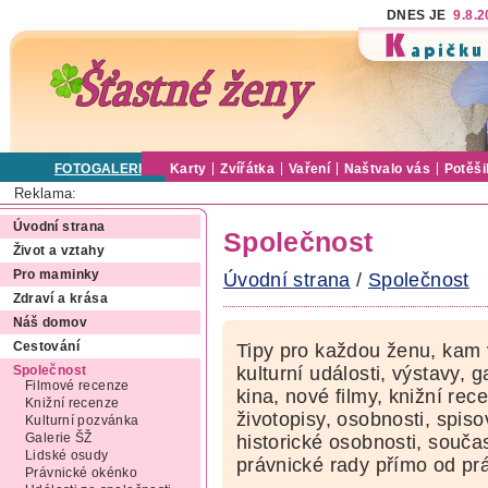
DNES JE
9.8.
FOTOGALERIE
Karty
Zvířátka
Vaření
Naštvalo vás
Potěši
Reklama:
Úvodní strana
Společnost
Život a vztahy
Pro maminky
Úvodní strana
/
Společnost
Zdraví a krása
Náš domov
Cestování
Tipy pro každou ženu, kam 
kulturní události, výstavy, 
Společnost
Filmové recenze
kina, nové filmy, knižní rec
Knižní recenze
životopisy, osobnosti, spis
Kulturní pozvánka
Galerie ŠŽ
historické osobnosti, souč
Lidské osudy
právnické rady přímo od pr
Právnické okénko