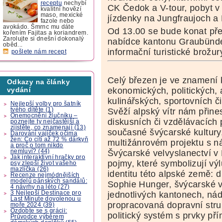
receptu
nechybí
CK Čedok a V-tour, pobyt v
kvalitní hovězí
maso, mexické
jízdenky na Jungfraujoch a
fazole nebo
avokádo. Šmrnc mu dáte
Od 13.00 se bude konat pře
kořením Fajitas a koriandrem.
Zarolujte si dnešní dokonalý
nabídce kantonu Graubünde
oběd...
informační turistické brožur
pošlete nám recept
Celý březen je ve znamení 
Odkazy na články
ekonomických, politických, 
vydání
kulinářských, sportovních či
Nejlepší volby pro šatník
Svěží alpský vítr nám přine
tvého dítěte (1)
Onemocnění žlučníku –
diskusních či vzdělávacích
poznejte ty nejčastější a
zjistěte, co znamenají (13)
současné švýcarské kultury,
Darování vajíček očima
žen: Co cítí až 72 % dárkyň
multižánrovém projektu s n
a proč o tom nikdo
Švýcarské velvyslanectví v
nemluví? (44)
Jak interaktivní hračky pro
pojmy, které symbolizují vý
psy zlepší život vašeho
mazlíčka (26)
identitu této alpské země: 
Recenze nejmódnějších
modelů pánských sandálů:
Sophie Hunger, švýcarské v
4 návrhy na léto (27)
jednotlivých kantonech, nád
3 Nejlepší Destinace pro
Last Minute dovolenou u
propracovaná dopravní strukt
moře 2024 (39)
Ozdobte se s grácii:
politický systém s prvky př
Průvodce výběrem