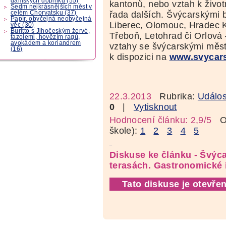
dámských doplňků (55)
kantonů, nebo vztah k život
Sedm nejkrásnějších měst v
řada dalších. Švýcarskými 
celém Chorvatsku (37)
Papír, obyčejná neobyčejná
Liberec, Olomouc, Hradec Kr
věc (30)
Buritto s Jihočeským žervé,
Třeboň, Letohrad či Orlová 
fazolemi, hovězím ragú,
avokádem a koriandrem
vztahy se švýcarskými měst
(16)
k dispozici na
www.svycars
22.3.2013
Rubrika:
Událos
0
|
Vytisknout
Hodnocení článku: 2,9/5
Oz
škole):
1
2
3
4
5
Diskuse ke článku - Švýca
terasách. Gastronomické i
Tato diskuse je otevřen