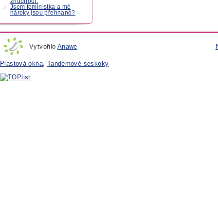
zhubnout.
Jsem feministka a mé
nároky jsou přehnané?
Vytvořilo
Anawe
Plastová okna
,
Tandemové seskoky