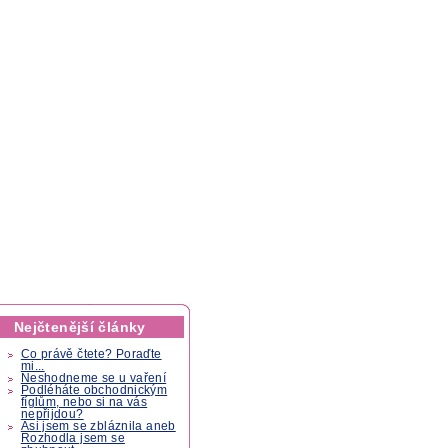
Nejčtenější články
Co právě čtete? Poraďte
mi...
Neshodneme se u vaření
Podléháte obchodnickým
fíglům, nebo si na vás
nepřijdou?
Asi jsem se zbláznila aneb
Rozhodla jsem se