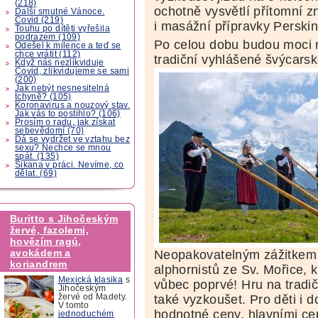
(218)
ochotně vysvětlí přítomní z
Další smutné Vánoce.
Covid (219)
i masážní přípravky Perskin
Touhu po dítěti vyřešila
podrazem (109)
Po celou dobu budou moci n
Odešel k milence a teď se
chce vrátit (112)
tradiční vyhlášené švýcars
Když nás nezlikviduje
Covid, zlikvidujeme se sami
(200)
Jak nebýt nesnesitelná
tchyně? (105)
Koronavirus a nouzový stav.
Jak vás to postihlo? (106)
Prosím o radu, jak získat
sebevědomí (70)
Dá se vydržet ve vztahu bez
sexu? Nechce se mnou
spát. (135)
Šikana v práci. Nevíme, co
dělat. (69)
Buritto s Jihočeským
žervé, fazolemi,
hovězím ragú,
avokádem a
Neopakovatelným zážitkem b
koriandrem
alphornistů ze Sv. Mořice, 
Mexická klasika
s
vůbec poprvé! Hru na tradi
Jihočeským
také vyzkoušet. Pro děti i 
žervé od Madety.
V tomto
hodnotné ceny, hlavními ce
jednoduchém