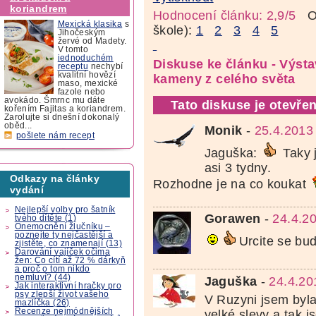
koriandrem
Hodnocení článku: 2,9/5
Oz
Mexická klasika
s
škole):
1
2
3
4
5
Jihočeským
žervé od Madety.
V tomto
jednoduchém
Diskuse ke článku - Výsta
receptu
nechybí
kvalitní hovězí
kameny z celého světa
maso, mexické
fazole nebo
avokádo. Šmrnc mu dáte
Tato diskuse je otevřen
kořením Fajitas a koriandrem.
Zarolujte si dnešní dokonalý
oběd...
Monik
-
25.4.2013
pošlete nám recept
Jaguška:
Taky j
asi 3 tydny.
Odkazy na články
Rozhodne je na co koukat
vydání
Nejlepší volby pro šatník
Gorawen
-
24.4.2
tvého dítěte (1)
Onemocnění žlučníku –
poznejte ty nejčastější a
Urcite se bud
zjistěte, co znamenají (13)
Darování vajíček očima
žen: Co cítí až 72 % dárkyň
a proč o tom nikdo
nemluví? (44)
Jaguška
-
24.4.20
Jak interaktivní hračky pro
psy zlepší život vašeho
V Ruzyni jsem byla
mazlíčka (26)
Recenze nejmódnějších
velké slevy a tak j