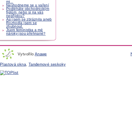
mi...
Neshodneme se u vaření
Podléháte obchodnickým
fíglům, nebo si na vás
nepřijdou?
Asi jsem se zbláznila aneb
Rozhodla jsem se
zhubnout.
Jsem feministka a mé
nároky jsou přehnané?
Vytvořilo
Anawe
Plastová okna
,
Tandemové seskoky