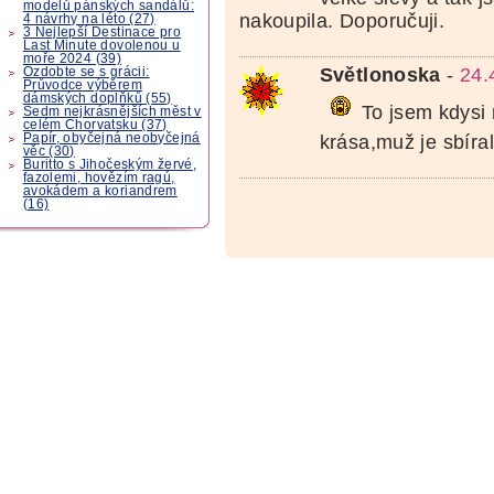
modelů pánských sandálů:
nakoupila. Doporučuji.
4 návrhy na léto (27)
3 Nejlepší Destinace pro
Last Minute dovolenou u
moře 2024 (39)
Světlonoska
-
24.
Ozdobte se s grácii:
Průvodce výběrem
dámských doplňků (55)
To jsem kdysi
Sedm nejkrásnějších měst v
celém Chorvatsku (37)
Papír, obyčejná neobyčejná
krása,muž je sbíra
věc (30)
Buritto s Jihočeským žervé,
fazolemi, hovězím ragú,
avokádem a koriandrem
(16)