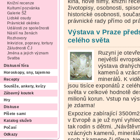
kina, nové filmy, knižní rec
Knižní recenze
životopisy, osobnosti, spis
Kulturní pozvánka
Galerie ŠŽ
historické osobnosti, souč
Lidské osudy
právnické rady přímo od pr
Právnické okénko
Události ze společnosti
Výstava v Praze před
Násilí na ženách
Rozhovory
celého světa
Inkvizice, popravy, tortury
Záludnosti ČJ
Ruzyni je otevř
Jména a jejich význam
největší evrops
Svatba
výstava drahýc
Diskusní fóra
kamenů a vzác
Horoskopy, sny, tajemno
minerálů. K vidě
Recepty
jsou tisíce exponátů z celé
Soutěže, ankety, kvízy
světa v celkové hodnotě de
Zábavný koutek
milionů korun. Vstup na vý
Hry
je zdarma!
Diskuse
Expozice zabírající 3500m2 
Píšete sami
v Evropě a je už nyní vyhl
Katalog služeb
tak rodin s dětmi. „Návštěv
Počasí
vzácných kamenů, minerálů,
Odkazy
soch z kamene či dřeva. Nej