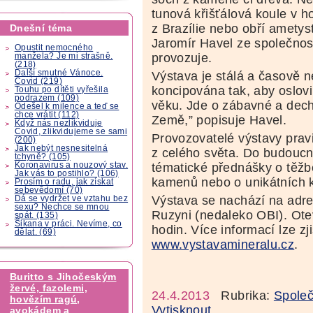
tunová křišťálová koule v h
z Brazílie nebo obří ametys
Dnešní téma
Jaromír Havel ze společnos
Opustit nemocného
provozuje.
manžela? Je mi strašně.
(218)
Další smutné Vánoce.
Výstava je stálá a časově 
Covid (219)
koncipována tak, aby oslovi
Touhu po dítěti vyřešila
podrazem (109)
věku. Jde o zábavné a dech
Odešel k milence a teď se
chce vrátit (112)
Země,” popisuje Havel.
Když nás nezlikviduje
Covid, zlikvidujeme se sami
Provozovatelé výstavy prav
(200)
Jak nebýt nesnesitelná
z celého světa. Do budouc
tchyně? (105)
Koronavirus a nouzový stav.
tématické přednášky o těžbě
Jak vás to postihlo? (106)
kamenů nebo o unikátních 
Prosím o radu, jak získat
sebevědomí (70)
Výstava se nachází na adr
Dá se vydržet ve vztahu bez
sexu? Nechce se mnou
Ruzyni (nedaleko OBI). Ote
spát. (135)
Šikana v práci. Nevíme, co
hodin. Více informací lze zj
dělat. (69)
www.vystavamineralu.cz
.
Buritto s Jihočeským
žervé, fazolemi,
24.4.2013
Rubrika:
Společ
hovězím ragú,
Vytisknout
avokádem a