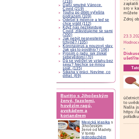
(218)
zaplatil
Další smutné Vánoce.
sro v k
Covid (219)
můžete 
Touhu po dítěti vyřešila
podrazem (109)
Zdroj o
Odešel k milence a teď se
chce vrátit (112)
Když nás nezlikviduje
Covid, zlikvidujeme se sami
(200)
23.3.20
Jak nebýt nesnesitelná
Hodnoce
tchyně? (105)
Koronavirus a nouzový stav.
Jak vás to postihlo? (106)
Diskuse
Prosím o radu, jak získat
sebevědomí (70)
ušetříte
Dá se vydržet ve vztahu bez
sexu? Nechce se mnou
Tat
spát. (135)
Šikana v práci. Nevíme, co
dělat. (69)
Buritto s Jihočeským
účetnic
žervé, fazolemi,
to uvěd
hovězím ragú,
Našla j
avokádem a
https:/
koriandrem
pořádku
Mexická klasika
s
Jihočeským
žervé od Madety.
V tomto
jednoduchém