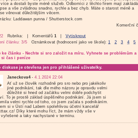
i více a dostali byste méně služeb. Odborníci z těchto firem mají zakládá
apse a vše zvládnou snadno, rychle a bez chyb. Máte o starost méně a
se věnovat důležitějším věcem.
brázku: Laddawan punna / Shutterstock.com
Komerční č
22
Rubrika:
| Komentářů
1
|
Vytisknout
ní článku: 3/5
Oznámkovat (hodnocení jako ve škole):
1
2
3
4
5
 ke článku - Nechte si sro založit na míru. Vyhnete se problémům a
 si čas i peníze
o diskuse je otevřena jen pro přihlášené uživatelky.
Janeckova4
-
4.1.2024 22:04
Ať už se člověk rozhodně pro sro nebo pro jakékoliv
jiné podnikání, tak dle mého názoru je opravdu velmi
důležité si hned od začátku velmi dobře podchytit
tví. To je prostě základ úspěšného podnikání. Já jsem si
omila velmi rychle od toho, co jsem začala s podnikáním.
sem si v Ústí nad Labem spolehlivou účetní kancelář
/attax.cz/ Díky které mohu říct, že mám vždy vše v
 vyřešené a taky nachystané v termínu.