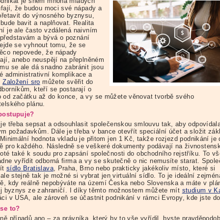
odnikat je snem mnoha mladých
oufají, že budou moci své nápady a
 přetavit do výnosného byznysu,
 bude bavit a naplňovat. Realita
ní je ale často vzdálená naivním
představám a bývá o poznání
Nejde se vyhnout tomu, že se
ěco nepovede, že nápady
tají, anebo neuspějí na přeplněném
emu se ale dá snadno zabránit jsou
é administrativní komplikace a
.
Založení sro
můžete svěřit do
borníkům, kteří se postarají o
 od začátku až do konce, a vy se můžete věnovat tvorbě svého
telského plánu.
postupuje?
 je třeba sepsat a odsouhlasit společenskou smlouvu tak, aby odpovídal
m požadavkům. Dále je třeba v bance otevřít speciální účet a složit zák
 Minimální hodnota vkladu je přitom jen 1 Kč, takže rozjezd podnikání je
ě pro každého. Následně se veškeré dokumenty podávají na živnostens
poté také k soudu pro zapsání společnosti do obchodního rejstříku. To vš
ádne vyřídit odborná firma a vy se skutečně o nic nemusíte starat. Spol
ít
sídlo Bratislava
, Praha, Brno nebo prakticky jakékoliv místo, které si
 ale stejně tak je možné si vybrat jen virtuální sídlo. To je ideální zejmén
dě, kdy reálně nepobýváte na území Česka nebo Slovenska a máte v plá
vůj byznys ze zahraničí. I díky těmto možnostem můžete mít
studium v K
áci v USA, ale zároveň se účastnit podnikání v rámci Evropy, kde jste d
 se to?
ině případů ano – za právníka, který by to vše vyřídil, byste pravděpodo