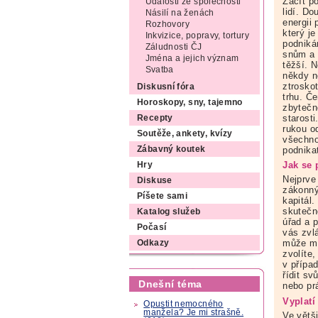
Začít p
Události ze společnosti
lidí. D
Násilí na ženách
energii
Rozhovory
který je
Inkvizice, popravy, tortury
podniká
Záludnosti ČJ
snům a 
Jména a jejich význam
těžší. 
Svatba
někdy n
ztrosko
Diskusní fóra
trhu. Č
Horoskopy, sny, tajemno
zbytečn
starosti
Recepty
rukou od
Soutěže, ankety, kvízy
všechno
podnika
Zábavný koutek
Jak se 
Hry
Nejprve
Diskuse
zákonný
Píšete sami
kapitál.
skutečn
Katalog služeb
úřad a 
Počasí
vás zvl
může m
Odkazy
zvolíte,
v přípa
řídit s
Dnešní téma
nebo pr
Vyplatí
Opustit nemocného
manžela? Je mi strašně.
Ve větš