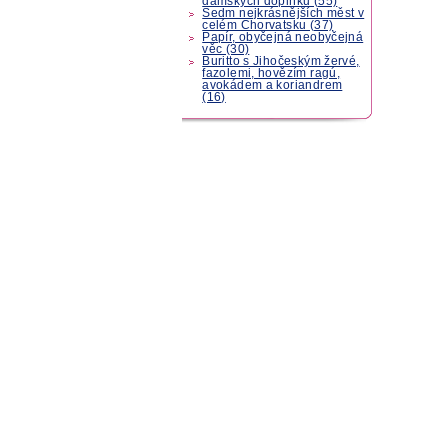
dámských doplňků (55)
Sedm nejkrásnějších měst v
celém Chorvatsku (37)
Papír, obyčejná neobyčejná
věc (30)
Buritto s Jihočeským žervé,
fazolemi, hovězím ragú,
avokádem a koriandrem
(16)