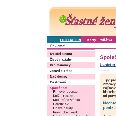
FOTOGALERIE
Karty
Zvířátka
Reklama:
Úvodní strana
Spole
Život a vztahy
Úvodní st
Pro maminky
Zdraví a krása
Náš domov
Tipy pr
Cestování
výstavy,
zajímav
Společnost
histori
Filmové recenze
od práv
Knižní recenze
Kulturní pozvánka
Nechte
Galerie ŠŽ
peníze
Lidské osudy
Právnické okénko