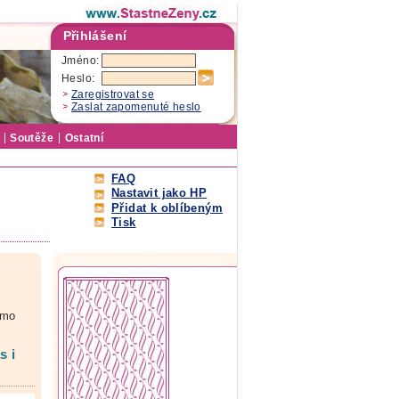
Přihlášení
Jméno:
Heslo:
Zaregistrovat se
Zaslat zapomenuté heslo
Soutěže
Ostatní
FAQ
Nastavit jako HP
Přidat k oblíbeným
Tisk
ímo
s i