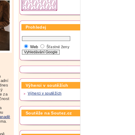
Prohledej
Web
Šťastné ženy
a
ladní
Výherci v soutěžích
 dnes
ký
Výherci v soutěžích
e za
ečnost
a
nu
Soutěže na Soutez.cz
anadě
oma.
bně