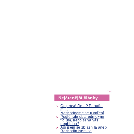
Nejčtenější články
Co právě čtete? Poraďte
mi...
Neshodneme se u vaření
Podléháte obchodnickým
fíglům, nebo si na vás
nepřijdou?
Asi jsem se zbláznila aneb
Rozhodla jsem se