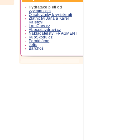
Hydratace pleti od
yvycom.com
Omalovánky k vytisknutí
Zlatnictví Jana a Karel
Kaletovi
LomCars.cz
Abecedazdraví.cz
Nakladatelství FRAGMENT
KupSkodu.cz
Pomáháme
Jolis
Barchoš