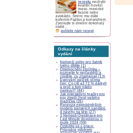
receptu
nechybí
kvalitní hovězí
maso, mexické
fazole nebo
avokádo. Šmrnc mu dáte
kořením Fajitas a koriandrem.
Zarolujte si dnešní dokonalý
oběd...
pošlete nám recept
Odkazy na články
vydání
Nejlepší volby pro šatník
tvého dítěte (1)
Onemocnění žlučníku –
poznejte ty nejčastější a
zjistěte, co znamenají (13)
Darování vajíček očima
žen: Co cítí až 72 % dárkyň
a proč o tom nikdo
nemluví? (44)
Jak interaktivní hračky pro
psy zlepší život vašeho
mazlíčka (26)
Recenze nejmódnějších
modelů pánských sandálů:
4 návrhy na léto (27)
3 Nejlepší Destinace pro
Last Minute dovolenou u
moře 2024 (39)
Ozdobte se s grácii:
Průvodce výběrem