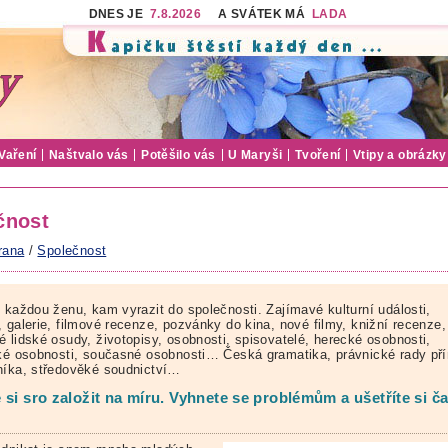
DNES JE
7.8.2026
A SVÁTEK MÁ
LADA
Vaření
Naštvalo vás
Potěšilo vás
U Maryši
Tvoření
Vtipy a obrázky
čnost
rana
/
Společnost
o každou ženu, kam vyrazit do společnosti. Zajímavé kulturní události,
 galerie, filmové recenze, pozvánky do kina, nové filmy, knižní recenze,
é lidské osudy, životopisy, osobnosti, spisovatelé, herecké osobnosti,
cké osobnosti, současné osobnosti… Česká gramatika, právnické rady př
níka, středověké soudnictví…
 si sro založit na míru. Vyhnete se problémům a ušetříte si ča