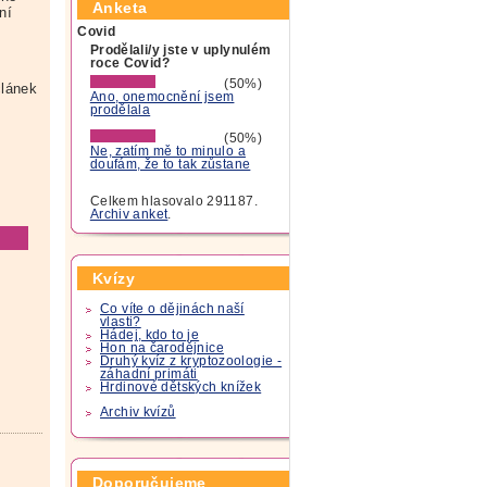
Anketa
ní
Covid
Prodělali/y jste v uplynulém
roce Covid?
(50%)
lánek
Ano, onemocnění jsem
prodělala
(50%)
Ne, zatím mě to minulo a
doufám, že to tak zůstane
Celkem hlasovalo 291187.
Archiv anket
.
Kvízy
Co víte o dějinách naší
vlasti?
Hádej, kdo to je
Hon na čarodějnice
Druhý kvíz z kryptozoologie -
záhadní primáti
Hrdinové dětských knížek
Archiv kvízů
Doporučujeme