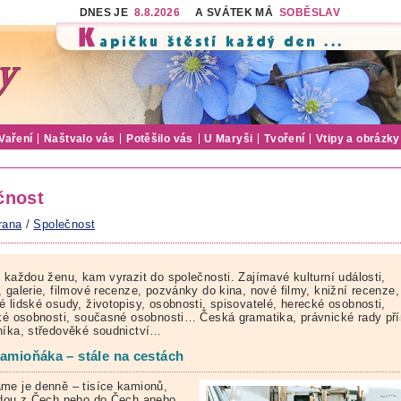
DNES JE
8.8.2026
A SVÁTEK MÁ
SOBĚSLAV
Vaření
Naštvalo vás
Potěšilo vás
U Maryši
Tvoření
Vtipy a obrázky
čnost
rana
/
Společnost
o každou ženu, kam vyrazit do společnosti. Zajímavé kulturní události,
 galerie, filmové recenze, pozvánky do kina, nové filmy, knižní recenze,
é lidské osudy, životopisy, osobnosti, spisovatelé, herecké osobnosti,
cké osobnosti, současné osobnosti… Česká gramatika, právnické rady př
níka, středověké soudnictví…
kamioňáka – stále na cestách
me je denně – tisíce kamionů,
edou z Čech nebo do Čech anebo