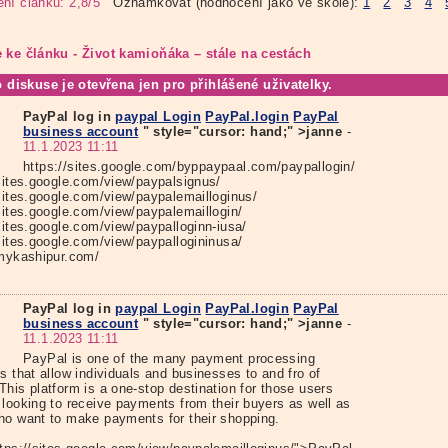
ní článku: 2,8/5
Oznámkovat (hodnocení jako ve škole):
1
2
3
4
 ke článku - Život kamioňáka – stále na cestách
o diskuse je otevřena jen pro přihlášené uživatelky.
PayPal log in
paypal Login
PayPal.login
PayPal
business account
" style="cursor: hand;" >janne
-
11.1.2023 11:11
https://sites.google.com/byppaypaal.com/paypallogin/
/sites.google.com/view/paypalsignus/
/sites.google.com/view/paypalemailloginus/
/sites.google.com/view/paypalemaillogin/
sites.google.com/view/paypalloginn-iusa/
/sites.google.com/view/paypallogininusa/
/mykashipur.com/
PayPal log in
paypal Login
PayPal.login
PayPal
business account
" style="cursor: hand;" >janne
-
11.1.2023 11:11
PayPal is one of the many payment processing
s that allow individuals and businesses to and fro of
his platform is a one-stop destination for those users
 looking to receive payments from their buyers as well as
ho want to make payments for their shopping.