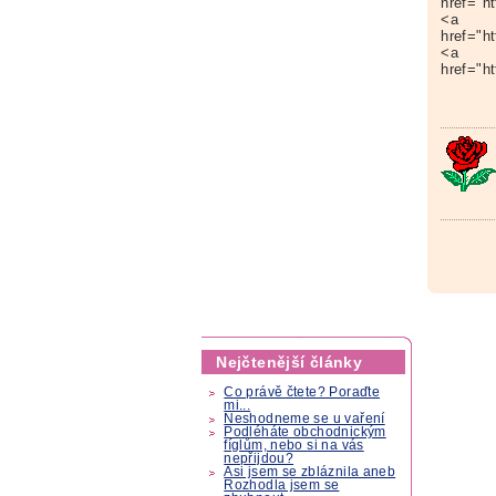
href="h
<a
href="h
<a
href="h
Nejčtenější články
Co právě čtete? Poraďte
mi...
Neshodneme se u vaření
Podléháte obchodnickým
fíglům, nebo si na vás
nepřijdou?
Asi jsem se zbláznila aneb
Rozhodla jsem se