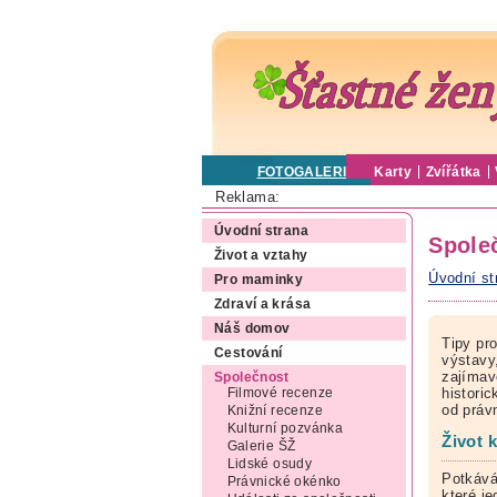
FOTOGALERIE
Karty
Zvířátka
Reklama:
Úvodní strana
Spole
Život a vztahy
Úvodní st
Pro maminky
Zdraví a krása
Náš domov
Tipy pr
Cestování
výstavy,
zajímav
Společnost
histori
Filmové recenze
od práv
Knižní recenze
Kulturní pozvánka
Život 
Galerie ŠŽ
Lidské osudy
Potkává
Právnické okénko
které j