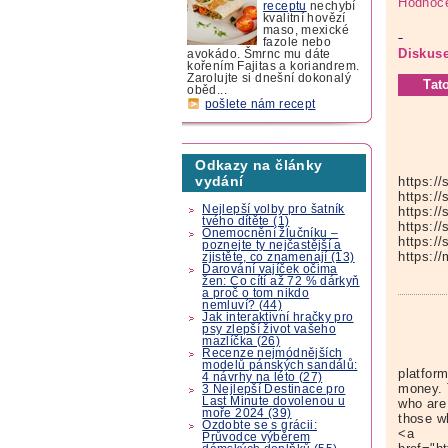
Hodnoce
receptu
nechybí
kvalitní hovězí
maso, mexické
fazole nebo
Diskuse
avokádo. Šmrnc mu dáte
kořením Fajitas a koriandrem.
Zarolujte si dnešní dokonalý
Tat
oběd...
pošlete nám recept
Odkazy na články
vydání
https:/
https:/
Nejlepší volby pro šatník
https:/
tvého dítěte (1)
https://
Onemocnění žlučníku –
https:/
poznejte ty nejčastější a
https:/
zjistěte, co znamenají (13)
Darování vajíček očima
žen: Co cítí až 72 % dárkyň
a proč o tom nikdo
nemluví? (44)
Jak interaktivní hračky pro
psy zlepší život vašeho
mazlíčka (26)
Recenze nejmódnějších
modelů pánských sandálů:
platform
4 návrhy na léto (27)
money. T
3 Nejlepší Destinace pro
Last Minute dovolenou u
who are
moře 2024 (39)
those w
Ozdobte se s grácii:
<a
Průvodce výběrem