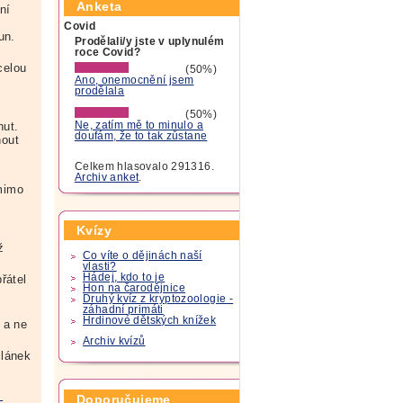
Anketa
ní
ž
Covid
un.
Prodělali/y jste v uplynulém
roce Covid?
í
celou
(50%)
Ano, onemocnění jsem
prodělala
(50%)
nut.
Ne, zatím mě to minulo a
doufám, že to tak zůstane
nout
Celkem hlasovalo 291316.
Archiv anket
.
 mimo
Kvízy
ž
Co víte o dějinách naší
vlasti?
Hádej, kdo to je
řátel
Hon na čarodějnice
Druhý kvíz z kryptozoologie -
záhadní primáti
Hrdinové dětských knížek
 a ne
Archiv kvízů
lánek
Doporučujeme