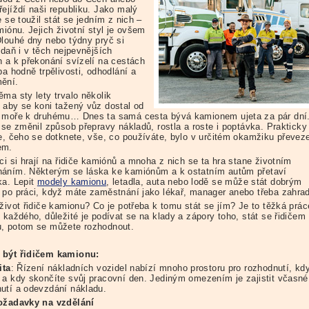
řejíždí naši republiku. Jako malý
e se toužil stát se jedním z nich –
miónu. Jejich životní styl je ovšem
Dlouhé dny nebo týdny pryč si
 daň i v těch nejpevnějších
h a k překonání svízelí na cestách
ba hodně trpělivosti, odhodlání a
ění.
ma sty lety trvalo několik
 aby se koni tažený vůz dostal od
 moře k druhému… Dnes ta samá cesta bývá kamionem ujeta za pár dní
 se změnil způsob přepravy nákladů, rostla a roste i poptávka. Prakticky
te, čeho se dotknete, vše, co používáte, bylo v určitém okamžiku převez
em.
ci si hrají na řidiče kamiónů a mnoha z nich se ta hra stane životním
áním. Některým se láska ke kamiónům a k ostatním autům přetaví
ka. Lepit
modely kamionu
, letadla, auta nebo lodě se může stát dobrým
 po práci, když máte zaměstnání jako lékař, manager anebo třeba zahrad
život řidiče kamionu? Co je potřeba k tomu stát se jím? Je to těžká prác
 každého, důležité je podívat se na klady a zápory toho, stát se řidičem
, potom se můžete rozhodnout.
 být řidičem kamionu:
ita
: Řízení nákladních vozidel nabízí mnoho prostoru pro rozhodnutí, kd
 a kdy skončíte svůj pracovní den. Jediným omezením je zajistit včasné
utí a odevzdání nákladu.
ožadavky na vzdělání