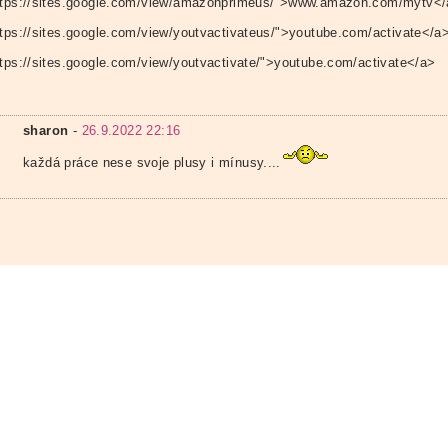
ttps://sites.google.com/view/amazonprimeus/">www.amazon.com/mytv<
ttps://sites.google.com/view/youtvactivateus/">youtube.com/activate</a
ttps://sites.google.com/view/youtvactivate/">youtube.com/activate</a>
sharon
-
26.9.2022 22:16
každá práce nese svoje plusy i mínusy....