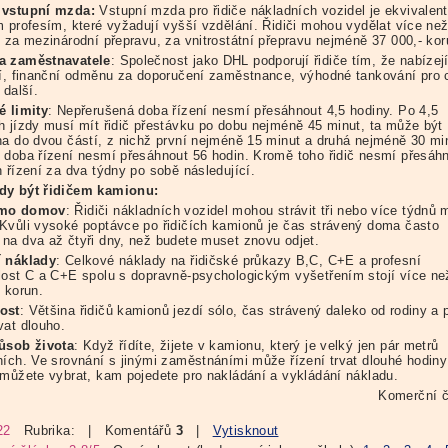
 vstupní mzda:
Vstupní mzda pro řidiče nákladních vozidel je ekvivalent
m profesím, které vyžadují vyšší vzdělání. Řidiči mohou vydělat více ne
- za mezinárodní přepravu, za vnitrostátní přepravu nejméně 37 000,- kor
a zaměstnavatele
: Společnost jako DHL podporují řidiče tím, že nabízej
ní, finanční odměnu za doporučení zaměstnance, výhodné tankování pro 
 další.
é limity
: Nepřerušená doba řízení nesmí přesáhnout 4,5 hodiny. Po 4,5
h jízdy musí mít řidič přestávku po dobu nejméně 45 minut, ta může být
na do dvou částí, z nichž první nejméně 15 minut a druhá nejméně 30 mi
 doba řízení nesmí přesáhnout 56 hodin. Kromě toho řidič nesmí přesáh
n řízení za dva týdny po sobě následující.
dy být řidičem kamionu:
mo domov
: Řidiči nákladních vozidel mohou strávit tři nebo více týdnů
Kvůli vysoké poptávce po řidičích kamionů je čas strávený doma často
na dva až čtyři dny, než budete muset znovu odjet.
 náklady
: Celkové náklady na řidičské průkazy B,C, C+E a profesní
lost C a C+E spolu s dopravně-psychologickým vyšetřením stojí více ne
 korun.
ost
: Většina řidičů kamionů jezdí sólo, čas strávený daleko od rodiny a p
vat dlouho.
ůsob života
: Když řídíte, žijete v kamionu, který je velký jen pár metrů
ních. Ve srovnání s jinými zaměstnáními může řízení trvat dlouhé hodiny
 můžete vybrat, kam pojedete pro nakládání a vykládání nákladu.
Komerční č
22
Rubrika:
| Komentářů
3
|
Vytisknout