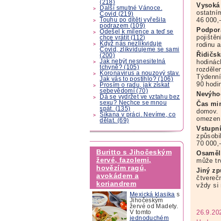
(218)
Vysoká
Další smutné Vánoce.
ostatní
Covid (219)
46 000,
Touhu po dítěti vyřešila
podrazem (109)
Podpor
Odešel k milence a teď se
pojiště
chce vrátit (112)
Když nás nezlikviduje
rodinu a
Covid, zlikvidujeme se sami
Řidičsk
(200)
Jak nebýt nesnesitelná
hodinác
tchyně? (105)
rozděle
Koronavirus a nouzový stav.
Týdenní
Jak vás to postihlo? (106)
90 hodi
Prosím o radu, jak získat
sebevědomí (70)
Nevýho
Dá se vydržet ve vztahu bez
sexu? Nechce se mnou
Čas mi
spát. (135)
domov. 
Šikana v práci. Nevíme, co
omezen 
dělat. (69)
Vstupní
způsobi
70 000,-
Buritto s Jihočeským
Osaměl
žervé, fazolemi,
může tr
hovězím ragú,
Jiný zp
avokádem a
čtvereč
koriandrem
vždy si
Mexická klasika
s
Jihočeským
žervé od Madety.
26.9.20
V tomto
jednoduchém