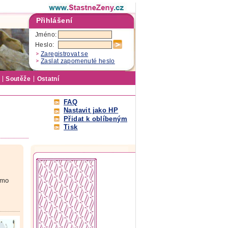
Přihlášení
Jméno:
Heslo:
Zaregistrovat se
Zaslat zapomenuté heslo
Soutěže
Ostatní
FAQ
Nastavit jako HP
Přidat k oblíbeným
Tisk
ímo