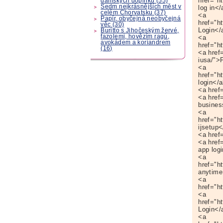
href="h
dámských doplňků (55)
Sedm nejkrásnějších měst v
log in</
celém Chorvatsku (37)
<a
Papír, obyčejná neobyčejná
href="h
věc (30)
Login</
Buritto s Jihočeským žervé,
fazolemi, hovězím ragú,
<a
avokádem a koriandrem
href="h
(16)
<a href
iusa/">
<a
href="h
login</
<a href
<a href
busines
<a
href="h
ijsetup
<a href
<a href
app log
<a
href="h
anytime
<a
href="h
<a
href="h
Login</
<a