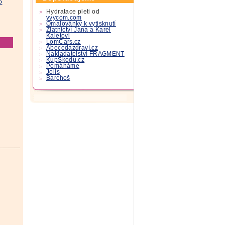
5
Hydratace pleti od
yvycom.com
Omalovánky k vytisknutí
Zlatnictví Jana a Karel
Kaletovi
LomCars.cz
Abecedazdraví.cz
Nakladatelství FRAGMENT
KupSkodu.cz
Pomáháme
Jolis
Barchoš