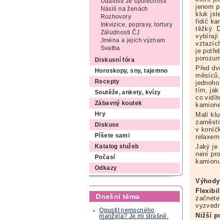
Události ze společnosti
jenom p
Násilí na ženách
kluk jst
Rozhovory
řidič ka
Inkvizice, popravy, tortury
těžký. 
Záludnosti ČJ
vybírají
Jména a jejich význam
vztazíc
Svatba
je potře
porozum
Diskusní fóra
Před dvě
Horoskopy, sny, tajemno
měsíců,
Recepty
jednoho
tím, jak
Soutěže, ankety, kvízy
co vidí
Zábavný koutek
kamion
Malí klu
Hry
zaměstn
Diskuse
v koníč
Píšete sami
relaxem
Jaký je 
Katalog služeb
není pro
Počasí
kamionu
Odkazy
Výhody
Flexibil
Dnešní téma
začnete
vyzvedn
Opustit nemocného
Nižší p
manžela? Je mi strašně.