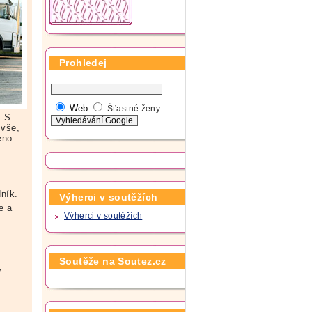
Prohledej
Web
Šťastné ženy
. S
 vše,
eno
ník.
Výherci v soutěžích
e a
Výherci v soutěžích
Soutěže na Soutez.cz
y