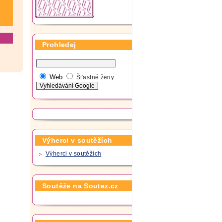
Prohledej
Web
Šťastné ženy
Výherci v soutěžích
Výherci v soutěžích
Soutěže na Soutez.cz