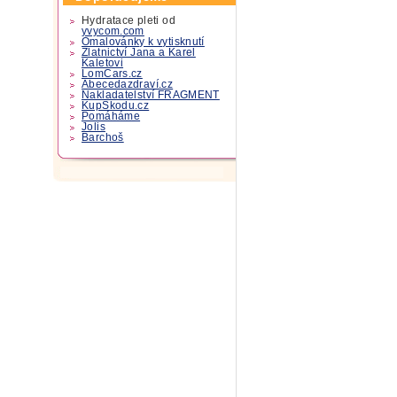
Hydratace pleti od
yvycom.com
Omalovánky k vytisknutí
Zlatnictví Jana a Karel
Kaletovi
LomCars.cz
Abecedazdraví.cz
Nakladatelství FRAGMENT
KupSkodu.cz
Pomáháme
Jolis
Barchoš