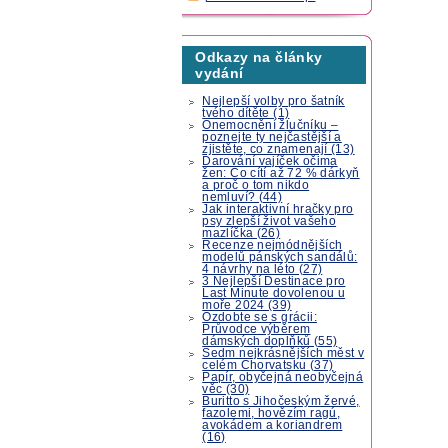
Odkazy na články
vydání
Nejlepší volby pro šatník
tvého dítěte (1)
Onemocnění žlučníku –
poznejte ty nejčastější a
zjistěte, co znamenají (13)
Darování vajíček očima
žen: Co cítí až 72 % dárkyň
a proč o tom nikdo
nemluví? (44)
Jak interaktivní hračky pro
psy zlepší život vašeho
mazlíčka (26)
Recenze nejmódnějších
modelů pánských sandálů:
4 návrhy na léto (27)
3 Nejlepší Destinace pro
Last Minute dovolenou u
moře 2024 (39)
Ozdobte se s grácii:
Průvodce výběrem
dámských doplňků (55)
Sedm nejkrásnějších měst v
celém Chorvatsku (37)
Papír, obyčejná neobyčejná
věc (30)
Buritto s Jihočeským žervé,
fazolemi, hovězím ragú,
avokádem a koriandrem
(16)