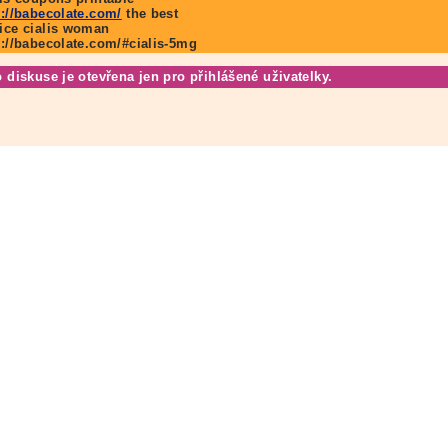
p://babecolate.com/
the best
ice cialis woman
p://babecolate.com/#cialis-5mg
o diskuse je otevřena jen pro přihlášené uživatelky.