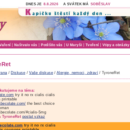
DNES JE
8.8.2026
A SVÁTEK MÁ
SOBĚSLAV
Vaření
Naštvalo vás
Potěšilo vás
U Maryši
Tvoření
Vtipy a obrázky
eRet
rana
/
Diskuse
/
Vaše diskuse
/
Alergie, nemoci, zdraví
/ TyroneRet
kutujeme na téma:
ate.com
try it no rx cialis cialis
 printable
babecolate.com/
the best choice
woman
babecolate.com/#cialis-5mg
a TyroneRet
poslat vzkaz
ecolate.com
try it no rx cialis
lis coupons printable