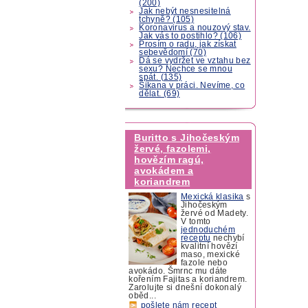
(200)
Jak nebýt nesnesitelná
tchyně? (105)
Koronavirus a nouzový stav.
Jak vás to postihlo? (106)
Prosím o radu, jak získat
sebevědomí (70)
Dá se vydržet ve vztahu bez
sexu? Nechce se mnou
spát. (135)
Šikana v práci. Nevíme, co
dělat. (69)
Buritto s Jihočeským
žervé, fazolemi,
hovězím ragú,
avokádem a
koriandrem
Mexická klasika
s
Jihočeským
žervé od Madety.
V tomto
jednoduchém
receptu
nechybí
kvalitní hovězí
maso, mexické
fazole nebo
avokádo. Šmrnc mu dáte
kořením Fajitas a koriandrem.
Zarolujte si dnešní dokonalý
oběd...
pošlete nám recept