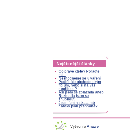
Nejčtenější články
Co právě čtete? Poraďte
mi...
Neshodneme se u vaření
Podléháte obchodnickým
fíglům, nebo si na vás
nepřijdou?
Asi jsem se zbláznila aneb
Rozhodla jsem se
zhubnout.
Jsem feministka a mé
nároky jsou přehnané?
Vytvořilo
Anawe