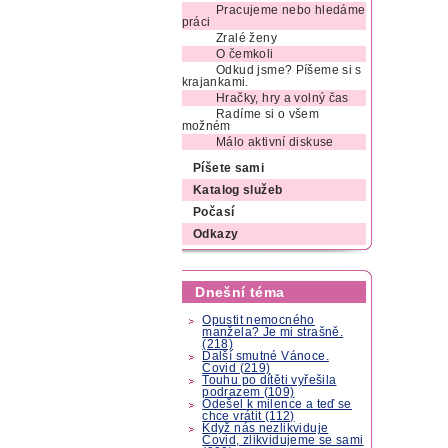
Pracujeme nebo hledáme
práci
Zralé ženy
O čemkoli
Odkud jsme? Píšeme si s
krajankami.
Hračky, hry a volný čas
Radíme si o všem
možném
Málo aktivní diskuse
Píšete sami
Katalog služeb
Počasí
Odkazy
Dnešní téma
Opustit nemocného
manžela? Je mi strašně.
(218)
Další smutné Vánoce.
Covid (219)
Touhu po dítěti vyřešila
podrazem (109)
Odešel k milence a teď se
chce vrátit (112)
Když nás nezlikviduje
Covid, zlikvidujeme se sami