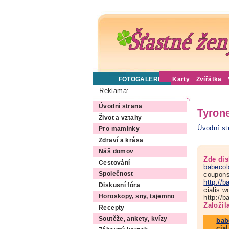
FOTOGALERIE
Karty
Zvířátka
Reklama:
Úvodní strana
Tyron
Život a vztahy
Úvodní st
Pro maminky
Zdraví a krása
Náš domov
Zde dis
Cestování
babecol
coupons
Společnost
http://
Diskusní fóra
cialis 
Horoskopy, sny, tajemno
http://
Založil
Recepty
Soutěže, ankety, kvízy
bab
cia