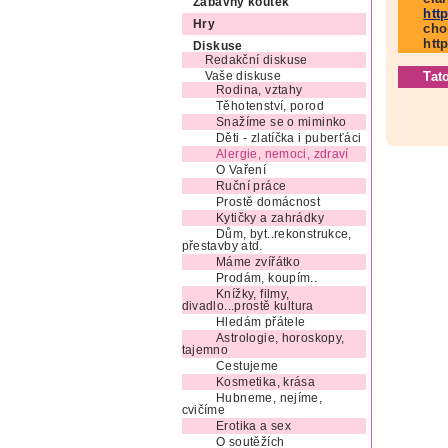
Zábavný koutek
htt
Hry
cho
htt
Diskuse
Redakční diskuse
Tat
Vaše diskuse
Rodina, vztahy
Těhotenství, porod
Snažíme se o miminko
Děti - zlatíčka i puberťáci
Alergie, nemoci, zdraví
O Vaření
Ruční práce
Prostě domácnost
Kytičky a zahrádky
Dům, byt..rekonstrukce,
přestavby atd.
Máme zvířátko
Prodám, koupím..
Knížky, filmy,
divadlo...prostě kultura
Hledám přátele
Astrologie, horoskopy,
tajemno
Cestujeme
Kosmetika, krása
Hubneme, nejíme,
cvičíme
Erotika a sex
O soutěžích