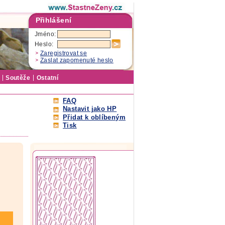
Přihlášení
Jméno:
Heslo:
Zaregistrovat se
Zaslat zapomenuté heslo
Soutěže
Ostatní
FAQ
Nastavit jako HP
Přidat k oblíbeným
Tisk