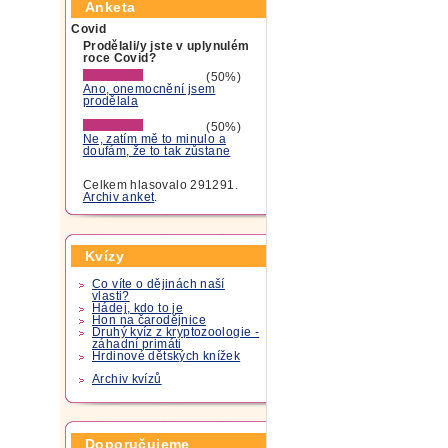
Anketa
Covid
Prodělali/y jste v uplynulém
roce Covid?
(50%)
Ano, onemocnění jsem
prodělala
(50%)
Ne, zatím mě to minulo a
doufám, že to tak zůstane
Celkem hlasovalo 291291.
Archiv anket
.
Kvízy
Co víte o dějinách naší
vlasti?
Hádej, kdo to je
Hon na čarodějnice
Druhý kvíz z kryptozoologie -
záhadní primáti
Hrdinové dětských knížek
Archiv kvízů
Doporučujeme