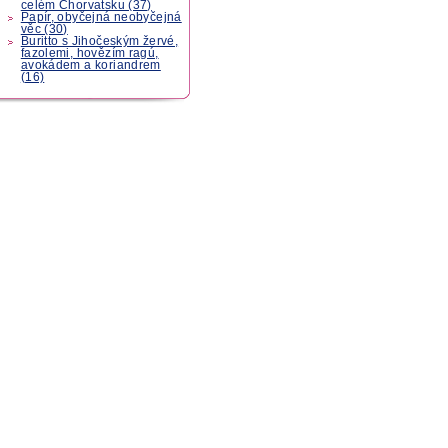
celém Chorvatsku (37)
Papír, obyčejná neobyčejná
věc (30)
Buritto s Jihočeským žervé,
fazolemi, hovězím ragú,
avokádem a koriandrem
(16)