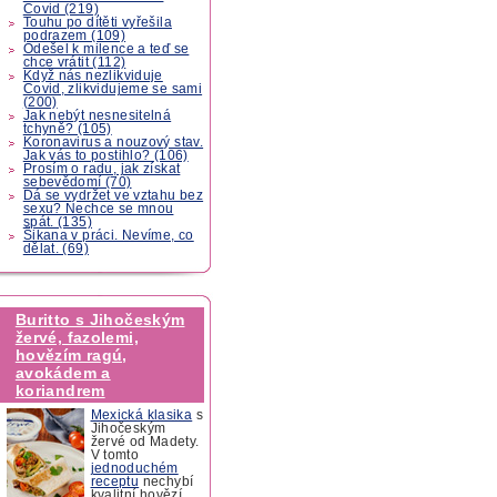
Covid (219)
Touhu po dítěti vyřešila
podrazem (109)
Odešel k milence a teď se
chce vrátit (112)
Když nás nezlikviduje
Covid, zlikvidujeme se sami
(200)
Jak nebýt nesnesitelná
tchyně? (105)
Koronavirus a nouzový stav.
Jak vás to postihlo? (106)
Prosím o radu, jak získat
sebevědomí (70)
Dá se vydržet ve vztahu bez
sexu? Nechce se mnou
spát. (135)
Šikana v práci. Nevíme, co
dělat. (69)
Buritto s Jihočeským
žervé, fazolemi,
hovězím ragú,
avokádem a
koriandrem
Mexická klasika
s
Jihočeským
žervé od Madety.
V tomto
jednoduchém
receptu
nechybí
kvalitní hovězí