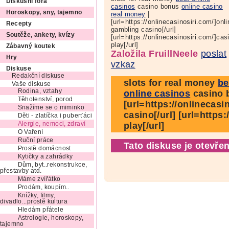
Diskusní fóra
casinos
casino bonus
online casino
Horoskopy, sny, tajemno
real money
|
[url=https://onlinecasinosiri.com/]onli
Recepty
gambling casino[/url]
Soutěže, ankety, kvízy
[url=https://onlinecasinosiri.com/]cas
play[/url]
Zábavný koutek
Založila FruillNeele
poslat
Hry
vzkaz
Diskuse
Redakční diskuse
slots for real money
be
Vaše diskuse
Rodina, vztahy
online casinos
casino
Těhotenství, porod
[url=https://onlinecasi
Snažíme se o miminko
casino[/url] [url=https
Děti - zlatíčka i puberťáci
Alergie, nemoci, zdraví
play[/url]
O Vaření
Ruční práce
Tato diskuse je otevřen
Prostě domácnost
Kytičky a zahrádky
Dům, byt..rekonstrukce,
přestavby atd.
Máme zvířátko
Prodám, koupím..
Knížky, filmy,
divadlo...prostě kultura
Hledám přátele
Astrologie, horoskopy,
tajemno