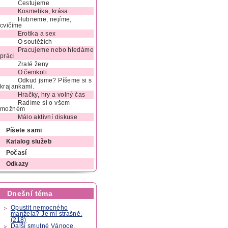
Cestujeme
Kosmetika, krása
Hubneme, nejíme,
cvičíme
Erotika a sex
O soutěžích
Pracujeme nebo hledáme
práci
Zralé ženy
O čemkoli
Odkud jsme? Píšeme si s
krajankami.
Hračky, hry a volný čas
Radíme si o všem
možném
Málo aktivní diskuse
Píšete sami
Katalog služeb
Počasí
Odkazy
Dnešní téma
Opustit nemocného
manžela? Je mi strašně.
(218)
Další smutné Vánoce.