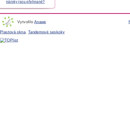
nároky jsou přehnané?
Vytvořilo
Anawe
Plastová okna
,
Tandemové seskoky