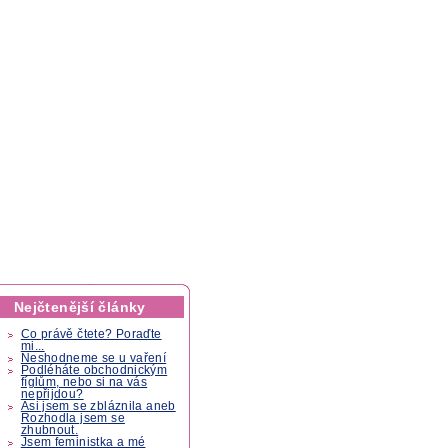
Nejčtenější články
Co právě čtete? Poraďte
mi...
Neshodneme se u vaření
Podléháte obchodnickým
fíglům, nebo si na vás
nepřijdou?
Asi jsem se zbláznila aneb
Rozhodla jsem se
zhubnout.
Jsem feministka a mé