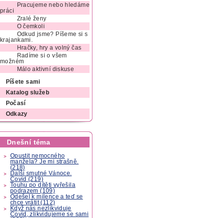
Pracujeme nebo hledáme
práci
Zralé ženy
O čemkoli
Odkud jsme? Píšeme si s
krajankami.
Hračky, hry a volný čas
Radíme si o všem
možném
Málo aktivní diskuse
Píšete sami
Katalog služeb
Počasí
Odkazy
Dnešní téma
Opustit nemocného
manžela? Je mi strašně.
(218)
Další smutné Vánoce.
Covid (219)
Touhu po dítěti vyřešila
podrazem (109)
Odešel k milence a teď se
chce vrátit (112)
Když nás nezlikviduje
Covid, zlikvidujeme se sami