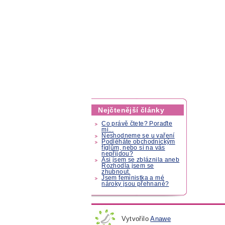
Nejčtenější články
Co právě čtete? Poraďte
mi...
Neshodneme se u vaření
Podléháte obchodnickým
fíglům, nebo si na vás
nepřijdou?
Asi jsem se zbláznila aneb
Rozhodla jsem se
zhubnout.
Jsem feministka a mé
nároky jsou přehnané?
Vytvořilo
Anawe