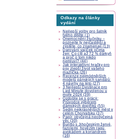
Odkazy na články
vydání
Nejlepší volby pro šatník
tvého dítěte (1)
Onemocnění žlučníku –
poznejte ty nejčastější a
zjistěte, co znamenají (13)
Darování vajíček očima
žen: Co cítí až 72 % dárkyň
a proč o tom nikdo
nemluví? (44)
Jak interaktivní hračky pro
psy zlepší život vašeho
mazlíčka (26)
Recenze nejmódnějších
modelů pánských sandálů:
4 návrhy na léto (27)
3 Nejlepší Destinace pro
Last Minute dovolenou u
moře 2024 (39)
Ozdobte se s grácii:
Průvodce výběrem
dámských doplňků (55)
Sedm nejkrásnějších měst v
celém Chorvatsku (37)
Papír, obyčejná neobyčejná
věc (30)
Buritto s Jihočeským žervé,
fazolemi, hovězím ragú,
avokádem a koriandrem
(16)