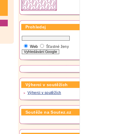
Prohledej
Web
Šťastné ženy
Výherci v soutěžích
Výherci v soutěžích
Soutěže na Soutez.cz