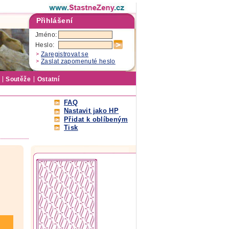
Přihlášení
Jméno:
Heslo:
Zaregistrovat se
Zaslat zapomenuté heslo
Soutěže
Ostatní
FAQ
Nastavit jako HP
Přidat k oblíbeným
Tisk