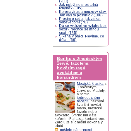
(200)
Jak nebýt nesnesitelná
tchyně? (105)
Koronavirus a nouzový stav.
Jak vás to postihlo? (106)
Prosím o radu, jak získat
sebevědomí (70)
Dá se vydržet ve vztahu bez
sexu? Nechce se mnou
spát. (135)
Šikana v práci. Nevíme, co
dělat. (69)
Buritto s Jihočeským
žervé, fazolemi,
hovězím ragú,
avokádem a
koriandrem
Mexická klasika
s
Jihočeským
žervé od Madety.
V tomto
jednoduchém
receptu
nechybí
kvalitní hovězí
maso, mexické
fazole nebo
avokádo. Šmrnc mu dáte
kořením Fajitas a koriandrem.
Zarolujte si dnešní dokonalý
oběd...
pošlete nám recept