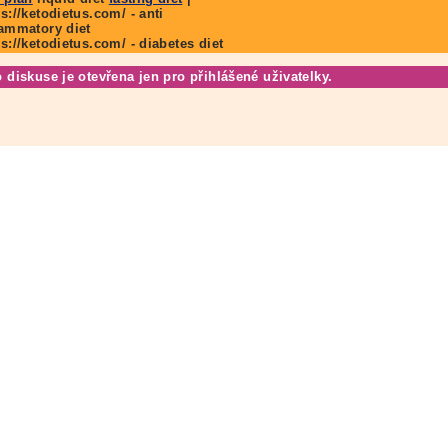
ps://ketodietus.com/ - anti
lammatory diet
ps://ketodietus.com/ - diabetes diet
o diskuse je otevřena jen pro přihlášené uživatelky.