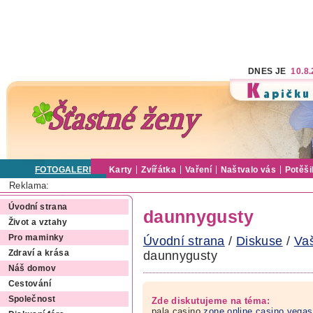
DNES JE
10.8
FOTOGALERIE
Karty
Zvířátka
Vaření
Naštvalo vás
Potěši
Reklama:
Úvodní strana
daunnygusty
Život a vztahy
Pro maminky
Úvodní strana
/
Diskuse
/
Va
daunnygusty
Zdraví a krása
Náš domov
Cestování
Společnost
Zde diskutujeme na téma:
pala casino
zone online casino vegas