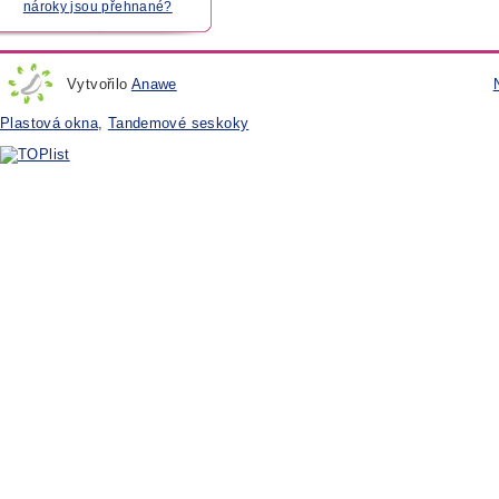
nároky jsou přehnané?
Vytvořilo
Anawe
Plastová okna
,
Tandemové seskoky