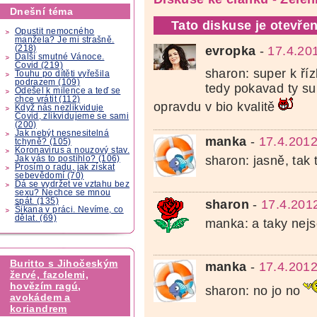
Dnešní téma
Tato diskuse je otevřen
Opustit nemocného
manžela? Je mi strašně.
(218)
evropka
-
17.4.20
Další smutné Vánoce.
Covid (219)
sharon: super k ří
Touhu po dítěti vyřešila
podrazem (109)
tedy pokavad ty s
Odešel k milence a teď se
chce vrátit (112)
opravdu v bio kvalitě
Když nás nezlikviduje
Covid, zlikvidujeme se sami
(200)
Jak nebýt nesnesitelná
manka
-
17.4.2012
tchyně? (105)
Koronavirus a nouzový stav.
sharon: jasně, tak
Jak vás to postihlo? (106)
Prosím o radu, jak získat
sebevědomí (70)
Dá se vydržet ve vztahu bez
sexu? Nechce se mnou
spát. (135)
sharon
-
17.4.201
Šikana v práci. Nevíme, co
dělat. (69)
manka: a taky nejs
Buritto s Jihočeským
manka
-
17.4.2012
žervé, fazolemi,
hovězím ragú,
sharon: no jo no
avokádem a
koriandrem