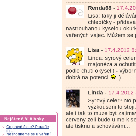
Renda68
-
17.4.20
Lisa: taky ji dělá
chlebíčky - přidáv
nastrouhanou kyselou okurk
vařených vajec. Můžem se p
Lisa
-
17.4.2012 8
Linda: syrový cele
majonéza a ochutit
podle chuti okyselit - výbo
dobrá na potenci
)
Linda
-
17.4.2012 
Syrový celer? No p
vyzkouseni to stoji
ale i tak to muze byt zajim
Nejčtenější články
cerveny zeli bude u me k s
ale tisknu a schovávám...
Co právě čtete? Poraďte
mi...
Neshodneme se u vaření