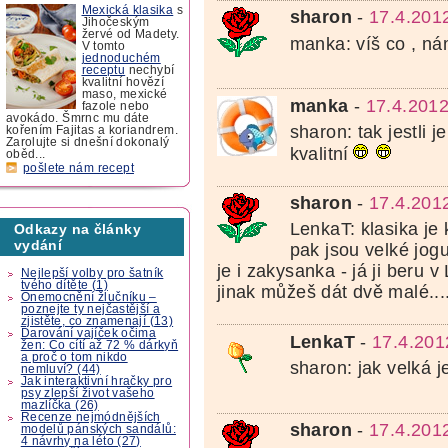
Mexická klasika
s
sharon
-
17.4.201
Jihočeským
žervé od Madety.
manka: víš co , nám
V tomto
jednoduchém
receptu
nechybí
kvalitní hovězí
maso, mexické
manka
-
17.4.2012
fazole nebo
avokádo. Šmrnc mu dáte
sharon: tak jestli je
kořením Fajitas a koriandrem.
Zarolujte si dnešní dokonalý
kvalitní
oběd...
pošlete nám recept
sharon
-
17.4.201
LenkaT: klasika je 
Odkazy na články
vydání
pak jsou velké jogur
je i zakysanka - já ji beru v
Nejlepší volby pro šatník
tvého dítěte (1)
jinak můžeš dát dvě malé....
Onemocnění žlučníku –
poznejte ty nejčastější a
zjistěte, co znamenají (13)
Darování vajíček očima
LenkaT
-
17.4.201
žen: Co cítí až 72 % dárkyň
a proč o tom nikdo
sharon: jak velká 
nemluví? (44)
Jak interaktivní hračky pro
psy zlepší život vašeho
mazlíčka (26)
Recenze nejmódnějších
sharon
-
17.4.201
modelů pánských sandálů:
4 návrhy na léto (27)