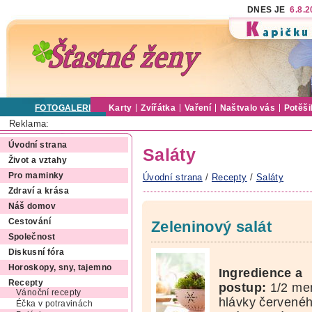
DNES JE
6.8.
FOTOGALERIE
Karty
Zvířátka
Vaření
Naštvalo vás
Potěši
Reklama:
Úvodní strana
Saláty
Život a vztahy
Pro maminky
Úvodní strana
/
Recepty
/
Saláty
Zdraví a krása
Náš domov
Cestování
Zeleninový salát
Společnost
Diskusní fóra
Horoskopy, sny, tajemno
Ingredience a
Recepty
postup:
1/2 me
Vánoční recepty
hlávky červené
Éčka v potravinách