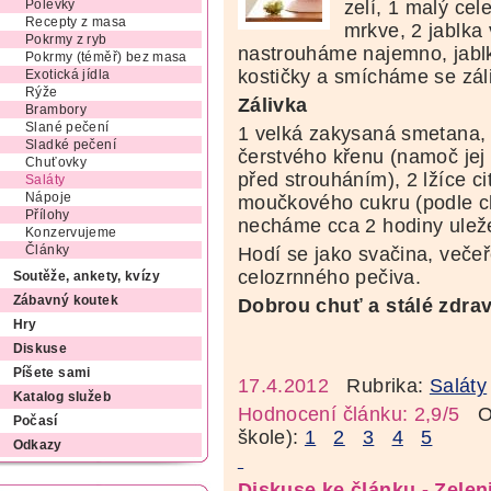
zelí, 1 malý cele
Polévky
Recepty z masa
mrkve, 2 jablka
Pokrmy z ryb
nastrouháme najemno, jabl
Pokrmy (téměř) bez masa
kostičky a smícháme se zál
Exotická jídla
Rýže
Zálivka
Brambory
Slané pečení
1 velká zakysaná smetana, 
Sladké pečení
čerstvého křenu (namoč jej
Chuťovky
před strouháním), 2 lžíce ci
Saláty
Nápoje
moučkového cukru (podle c
Přílohy
necháme cca 2 hodiny uleže
Konzervujeme
Hodí se jako svačina, večeř
Články
celozrnného pečiva.
Soutěže, ankety, kvízy
Zábavný koutek
Dobrou chuť a stálé zdrav
Hry
Diskuse
Píšete sami
17.4.2012
Rubrika:
Saláty
Katalog služeb
Hodnocení článku: 2,9/5
Oz
Počasí
škole):
1
2
3
4
5
Odkazy
Diskuse ke článku - Zelen