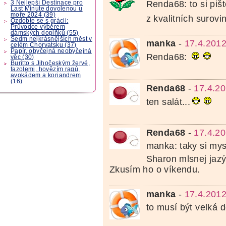
Renda68: to si pišt
3 Nejlepší Destinace pro
Last Minute dovolenou u
moře 2024 (39)
z kvalitních surovin
Ozdobte se s grácii:
Průvodce výběrem
dámských doplňků (55)
Sedm nejkrásnějších měst v
manka
-
17.4.2012
celém Chorvatsku (37)
Papír, obyčejná neobyčejná
Renda68:
věc (30)
Buritto s Jihočeským žervé,
fazolemi, hovězím ragú,
avokádem a koriandrem
(16)
Renda68
-
17.4.20
ten salát...
Renda68
-
17.4.20
manka: taky si my
Sharon mlsnej jazý
Zkusím ho o víkendu.
manka
-
17.4.2012
to musí být velká d