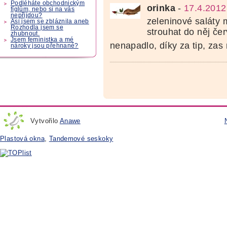
Podléháte obchodnickým
orinka
-
17.4.2012
fíglům, nebo si na vás
nepřijdou?
zeleninové saláty
Asi jsem se zbláznila aneb
Rozhodla jsem se
strouhat do něj čer
zhubnout.
Jsem feministka a mé
nenapadlo, díky za tip, zas
nároky jsou přehnané?
Vytvořilo
Anawe
Plastová okna
,
Tandemové seskoky