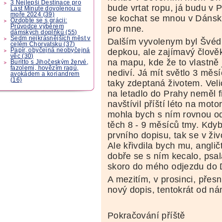
3 Nejlepší Destinace pro
bude vrtat ropu, já budu v 
Last Minute dovolenou u
moře 2024 (39)
se kochat se mnou v Dánsku
Ozdobte se s grácii:
Průvodce výběrem
pro mne.
dámských doplňků (55)
Sedm nejkrásnějších měst v
Dalším vyvolenym byl Švéd
celém Chorvatsku (37)
Papír, obyčejná neobyčejná
depkou, ale zajímavý člově
věc (30)
na mapu, kde že to vlastně 
Buritto s Jihočeským žervé,
fazolemi, hovězím ragú,
nediví. Já mít světlo 3 měsí
avokádem a koriandrem
(16)
taky zdeptaná životem. Velic
na letadlo do Prahy neměl f
navštívil příští léto na moto
mohla bych s ním rovnou odj
těch 8 - 9 měsíců tmy. Kdyb
prvního dopisu, tak se v ži
Ale křivdila bych mu, anglič
dobře se s ním kecalo, psal
skoro do mého odjezdu do 
A mezitím, v prosinci, přes
nový dopis, tentokrát od ná
Pokračování příště