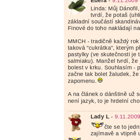
Edera
-
9.11.2009
Linda: Můj Dánofil,
tvrdí, že potaš (uhl
základní součástí skandiná
Finové do toho nakládají n
MMCH - tradičně každý rok
taková "cukrátka", kterým 
pastylky (ve skutečnosti je 
salmiaku). Manžel tvrdí, že 
bolest v krku. Souhlasím - 
začne tak bolet žaludek, že
zapomenu.
A na článek o dánštině už s
není jazyk, to je hrdelní cho
Lady L
-
9.11.2009
čte se to jed
zajímavě a vtipně 