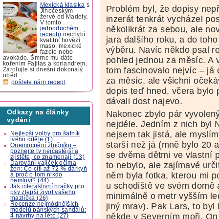
Mexická klasika
s
Problém byl, že dopisy nepři
Jihočeským
žervé od Madety.
inzerát tenkrát vycházel p
V tomto
několikrát za sebou, ale no
jednoduchém
receptu
nechybí
jara dalšího roku, a do toh
kvalitní hovězí
maso, mexické
výběru. Navíc někdo psal ro
fazole nebo
avokádo. Šmrnc mu dáte
pohled jednou za měsíc. A 
kořením Fajitas a koriandrem.
tom fascinovalo nejvíc – já
Zarolujte si dnešní dokonalý
oběd...
za měsíc, ale všichni očeká
pošlete nám recept
dopis teď hned, včera bylo 
dávali dost najevo.
Odkazy na články
Nakonec zbylo pár vyvolený
vydání
nejdéle. Jedním z nich byl 
nejsem tak jistá, ale myslí
Nejlepší volby pro šatník
tvého dítěte (1)
starší než já (mně bylo 20
Onemocnění žlučníku –
poznejte ty nejčastější a
se dvěma dětmi ve vlastní p
zjistěte, co znamenají (13)
Darování vajíček očima
to nebylo, ale zajímavé urči
žen: Co cítí až 72 % dárkyň
něm byla fotka, kterou mi p
a proč o tom nikdo
nemluví? (44)
u schodiště ve svém domě 
Jak interaktivní hračky pro
psy zlepší život vašeho
minimálně o metr vyšším l
mazlíčka (26)
Recenze nejmódnějších
jiný mrav). Pak Lars, to byl
modelů pánských sandálů:
někde v Severním moři. On 
4 návrhy na léto (27)