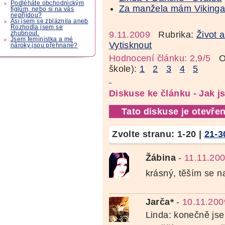
Podléháte obchodnickým
Za manžela mám Vikinga,
fíglům, nebo si na vás
nepřijdou?
Asi jsem se zbláznila aneb
Rozhodla jsem se
9.11.2009
Rubrika:
Život 
zhubnout.
Jsem feministka a mé
Vytisknout
nároky jsou přehnané?
Hodnocení článku: 2,9/5
Oz
škole):
1
2
3
4
5
Diskuse ke článku - Jak j
Tato diskuse je otevřen
Zvolte stranu:
1-20
|
21-3
Žábina
-
11.11.20
krásný, těším se 
Jarča*
-
10.11.200
Linda: konečně jse