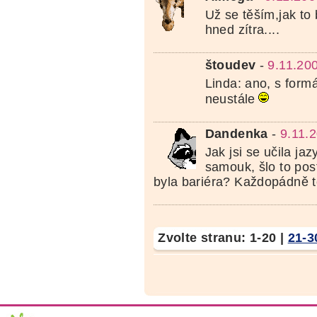
Už se těším,jak to
hned zítra....
štoudev
-
9.11.20
Linda: ano, s for
neustále
Dandenka
-
9.11.
Jak jsi se učila ja
samouk, šlo to po
byla bariéra? Každopádně tě
Zvolte stranu:
1-20
|
21-3