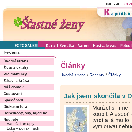
DNES JE
8.8.
FOTOGALERIE
Karty
Zvířátka
Vaření
Naštvalo vás
Potěši
Reklama:
Úvodní strana
Články
Život a vztahy
Pro maminky
Úvodní strana
/
Recepty
/
Články
Zdraví a krása
Náš domov
Cestování
Jak jsem skončila v D
Společnost
Manžel si mne
Diskusní fóra
koupil. Alespoň 
Horoskopy, sny, tajemno
tvrdí a já mu to
Recepty
Vánoční recepty
vymlouvat nebu
Éčka v potravinách