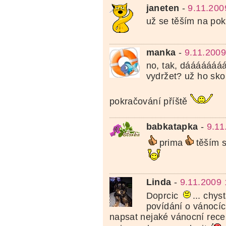
janeten
-
9.11.200
už se těším na po
manka
-
9.11.2009
no, tak, dáááááááá
vydržet? už ho skor
pokračování příště
babkatapka
-
9.11
prima
těším 
Linda
-
9.11.2009 
Doprcic
... chy
povídání o vánocíc
napsat nejaké vánocní rece