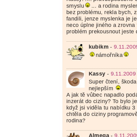
smyslu
... a rodina mysle
bez problému, rekla bych, ze 
fandili, jenze myslenka je j
neco úplne jiného a zrovna t
problém prekousnout jeste
kubikm
-
9.11.200
námořníka
Kassy
-
9.11.2009
Super čtení, škoda
nejlepším
A jak tě vůbec napadlo pod
inzerát do ciziny? To bylo j
když jsi viděla tu nabídku 3
chtěla do ciziny programově
rodina?
Almega
-
9.11.200