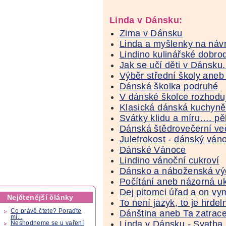
Linda v Dánsku:
Zima v Dánsku
Linda a myšlenky na náv
Lindino kulinářské dobrod
Jak se učí děti v Dánsku.
Výběr střední školy aneb
Dánská školka podruhé
V dánské školce rozhoduj
Klasická dánská kuchyně 
Svátky klidu a míru…. pěk
Dánská štědrovečerní ve
Julefrokost - dánský ván
Dánské Vánoce
Lindino vánoční cukroví
Dánsko a náboženská v
Počítání aneb názorná u
Dej pitomci úřad a on vym
Nejčtenější články
To není jazyk, to je hrde
Co právě čtete? Poraďte
Dánština aneb Ta zatrace
mi...
Linda v Dánsku - Svatba
Neshodneme se u vaření