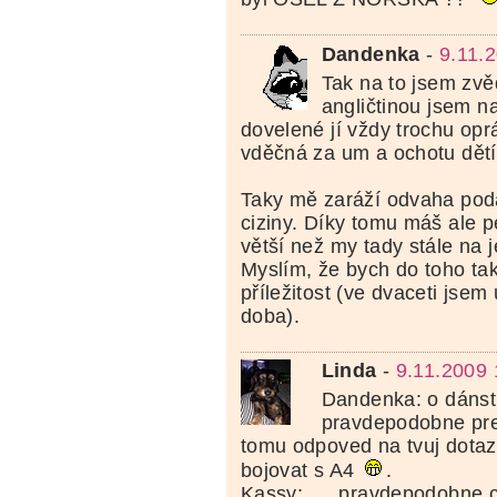
Dandenka
-
9.11.
Tak na to jsem zvě
angličtinou jsem na
dovelené jí vždy trochu opr
vděčná za um a ochotu dětí 
Taky mě zaráží odvaha poda
ciziny. Díky tomu máš ale p
větší než my tady stále na 
Myslím, že bych do toho tak
příležitost (ve dvaceti jsem
doba).
Linda
-
9.11.2009 
Dandenka: o dánst
pravdepodobne pres
tomu odpoved na tvuj dotaz
bojovat s A4
.
Kassy: .... pravdepodobne 