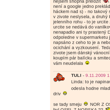
nejsem shopna prelozit
není a google jedno preklád
háckem nad s) - no takový 
v zivote neslysela, a druhý 
jelenního rohu - to je urcit
urcite se nedává do vanilko
nenapadlo ani ty prastený 
odpoledne v supermarketu j
napsáno z ceho to je a neb
ocichání a vyzkousení. Ted
zivote jsem dánský vánocní
koupím pár balícku a smitec
vám neudelala
TULI
-
9.11.2009 1
Linda: to je napinav
odesla hodne mlad
driv
se tady smeju
NOR Z OSL
byl OSEL Z NORSKA ??