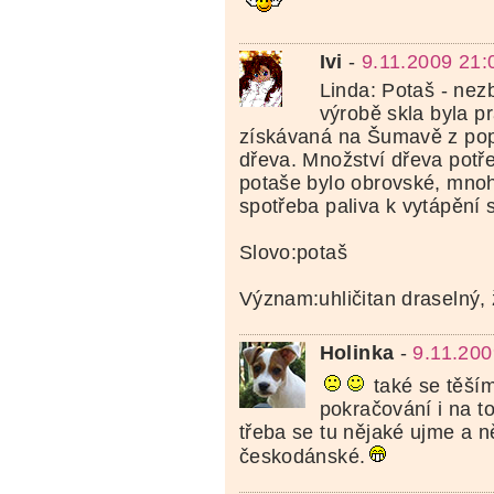
Ivi
-
9.11.2009 21:
Linda: Potaš - nez
výrobě skla byla p
získávaná na Šumavě z po
dřeva. Množství dřeva potř
potaše bylo obrovské, mno
spotřeba paliva k vytápění 
Slovo:potaš
Význam:uhličitan draselný, 
Holinka
-
9.11.200
také se těším
pokračování i na t
třeba se tu nějaké ujme a 
českodánské.