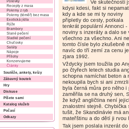
Ve skutečnosti 
Polévky
Recepty z masa
kdysi kdesi, fakt si nepamat
Pokrmy z ryb
kdy a kde se mi ty noviny
Pokrmy (téměř) bez masa
připletly do cesty, potkala
Exotická jídla
Rýže
tenkrát populární Annonci -
Brambory
noviny s inzeráty a dalo se 
Slané pečení
všechno za všechno. Ani neví
Sladké pečení
Chuťovky
tomto čísle bylo zkušebně 
Saláty
navíc do tří zemí za cenu j
Nápoje
zjara 1992.
Přílohy
Konzervujeme
Vždycky jsem toužila po Ang
Články
po čtyřech letech studia an
Soutěže, ankety, kvízy
schopna namíchat beton a m
Zábavný koutek
nekoupila bych si ani zmrzl
Hry
byla černá můra pro něho i 
Diskuse
zaměřila se na druhý sen, S
Píšete sami
že když angličtina není jej
Katalog služeb
znalostmi stejně. Chybička 
Počasí
tušit, že Skandinávie má ang
Odkazy
mateřštinu a do dětí ji rvou
Tak jsem poslala inzerát do