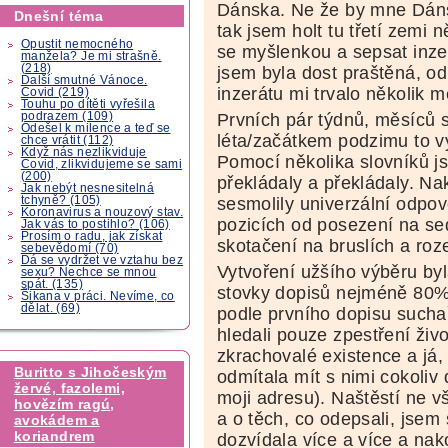
Dánska. Ne že by mne Dánsk
Dnešní téma
tak jsem holt tu třetí zemi
Opustit nemocného
se myšlenkou a sepsat inzer
manžela? Je mi strašně.
(218)
jsem byla dost praštěná, o
Další smutné Vánoce.
inzerátu mi trvalo několik m
Covid (219)
Touhu po dítěti vyřešila
podrazem (109)
Prvních pár týdnů, měsíců 
Odešel k milence a teď se
léta/začátkem podzimu to vy
chce vrátit (112)
Když nás nezlikviduje
Pomocí několika slovníků j
Covid, zlikvidujeme se sami
(200)
překládaly a překládaly. N
Jak nebýt nesnesitelná
tchyně? (105)
sesmolily univerzální odpov
Koronavirus a nouzový stav.
pozicích od posezení na se
Jak vás to postihlo? (106)
Prosím o radu, jak získat
skotačení na bruslích a roz
sebevědomí (70)
Dá se vydržet ve vztahu bez
Vytvoření užšího výběru by
sexu? Nechce se mnou
spát. (135)
stovky dopisů nejméně 80% b
Šikana v práci. Nevíme, co
dělat. (69)
podle prvního dopisu suchař
hledali pouze zpestření živ
zkrachovalé existence a já,
Buritto s Jihočeským
odmítala mít s nimi cokoliv d
žervé, fazolemi,
moji adresu). Naštěstí ne v
hovězím ragú,
a o těch, co odepsali, jsem
avokádem a
koriandrem
dozvídala více a více a nak