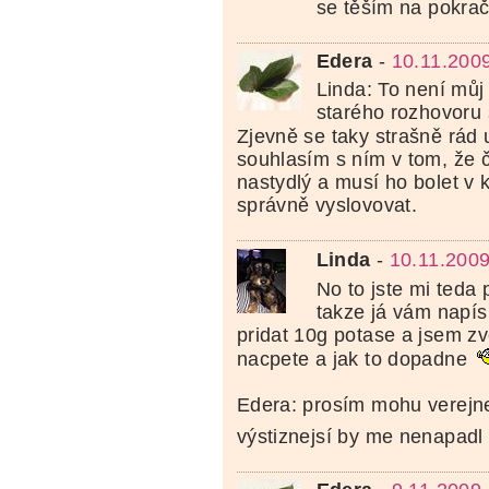
se těším na pokra
Edera
-
10.11.200
Linda: To není můj 
starého rozhovoru
Zjevně se taky strašně rád 
souhlasím s ním v tom, že 
nastydlý a musí ho bolet v 
správně vyslovovat.
Linda
-
10.11.2009
No to jste mi teda
takze já vám napís
pridat 10g potase a jsem z
nacpete a jak to dopadne
Edera: prosím mohu verejne 
výstiznejsí by me nenapad