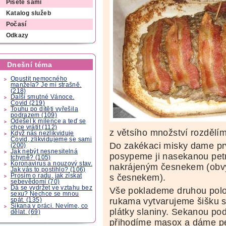
Píšete sami
Katalog služeb
Počasí
Odkazy
Dnešní téma
Opustit nemocného
manžela? Je mi strašně.
(218)
Další smutné Vánoce.
Covid (219)
Touhu po dítěti vyřešila
podrazem (109)
Odešel k milence a teď se
chce vrátit (112)
z větsího množství rozdělí
Když nás nezlikviduje
Covid, zlikvidujeme se sami
Do zakékaci misky dame pr
(200)
Jak nebýt nesnesitelná
posypeme ji nasekanou petrž
tchyně? (105)
Koronavirus a nouzový stav.
nakrájeným česnekem (obvy
Jak vás to postihlo? (106)
Prosím o radu, jak získat
s česnekem).
sebevědomí (70)
Dá se vydržet ve vztahu bez
Vše poklademe druhou pol
sexu? Nechce se mnou
rukama vytvarujeme šišku 
spát. (135)
Šikana v práci. Nevíme, co
plátky slaniny. Sekanou pod
dělat. (69)
přihodíme masox a dáme pé