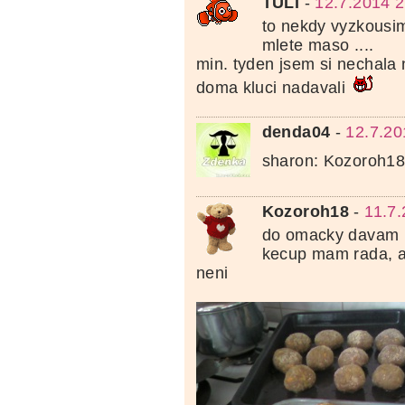
TULI
-
12.7.2014 2
to nekdy vyzkousi
mlete maso ....
min. tyden jsem si nechala 
doma kluci nadavali
denda04
-
12.7.20
sharon: Kozoroh1
Kozoroh18
-
11.7
do omacky davam n
kecup mam rada, a
neni