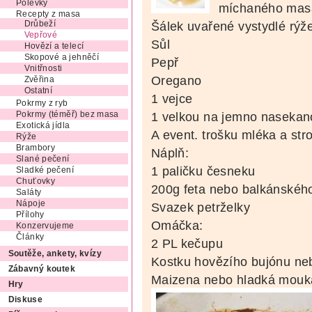
Polévky
míchaného mas
Recepty z masa
Šálek uvařené vystydlé rýž
Drůbeží
Vepřové
Sůl
Hovězí a telecí
Skopové a jehněčí
Pepř
Vnitřnosti
Oregano
Zvěřina
Ostatní
1 vejce
Pokrmy z ryb
1 velkou na jemno nasekano
Pokrmy (téměř) bez masa
Exotická jídla
A event. trošku mléka a st
Rýže
Brambory
Náplň:
Slané pečení
1 paličku česneku
Sladké pečení
Chuťovky
200g feta nebo balkánskéh
Saláty
Nápoje
Svazek petrželky
Přílohy
Omáčka:
Konzervujeme
Články
2 PL kečupu
Soutěže, ankety, kvízy
Kostku hovězího bujónu n
Zábavný koutek
Maizena nebo hladká mouk
Hry
Diskuse