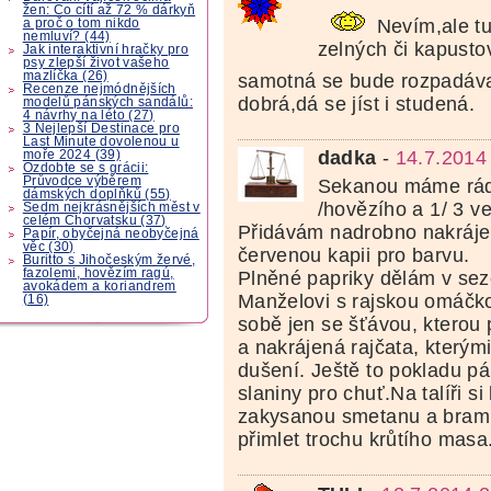
žen: Co cítí až 72 % dárkyň
Nevím,ale t
a proč o tom nikdo
nemluví? (44)
zelných či kapusto
Jak interaktivní hračky pro
psy zlepší život vašeho
mazlíčka (26)
samotná se bude rozpadáv
Recenze nejmódnějších
dobrá,dá se jíst i studená.
modelů pánských sandálů:
4 návrhy na léto (27)
3 Nejlepší Destinace pro
Last Minute dovolenou u
dadka
-
14.7.2014
moře 2024 (39)
Ozdobte se s grácii:
Průvodce výběrem
Sekanou máme rád
dámských doplňků (55)
/hovězího a 1/ 3 
Sedm nejkrásnějších měst v
celém Chorvatsku (37)
Přidávám nadrobno nakráj
Papír, obyčejná neobyčejná
věc (30)
červenou kapii pro barvu.
Buritto s Jihočeským žervé,
fazolemi, hovězím ragú,
Plněné papriky dělám v sez
avokádem a koriandrem
Manželovi s rajskou omáčko
(16)
sobě jen se šťávou, kterou 
a nakrájená rajčata, kterým
dušení. Ještě to pokladu pá
slaniny pro chuť.Na talíři s
zakysanou smetanu a bramb
přimlet trochu krůtího masa