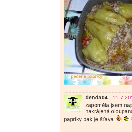
denda04
-
11.7.20
zapoměla jsem nap
nakrájená oloupaná
papriky pak je šťava