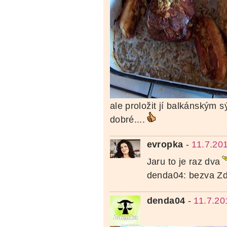
ale proložit jí balkánským 
dobré....
evropka
-
11.7.20
Jaru to je raz dva
denda04: bezva Zd
denda04
-
11.7.20