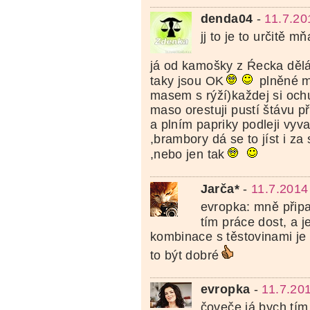
denda04
-
11.7.20
jj to je to určitě m
já od kamošky z Ŕecka děl
taky jsou OK
plněné 
masem s rýží)každej si och
maso orestuji pustí štávu p
a plním papriky podleji vyv
,brambory dá se to jíst i z
,nebo jen tak
Jarča*
-
11.7.2014
evropka: mně připa
tím práce dost, a j
kombinace s těstovinami je
to být dobré
evropka
-
11.7.20
čoveče já bych tím