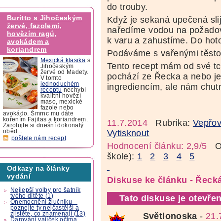
do trouby.
Buritto s Jihočeským
Když je sekaná upečená sli
žervé, fazolemi,
naředíme vodou na požado
hovězím ragú,
k varu a zahustíme. Do ho
avokádem a
koriandrem
Podáváme s vařenými těsto
Mexická klasika
s
Tento recept mám od své tc
Jihočeským
žervé od Madety.
pochází ze Řecka a nebo je
V tomto
jednoduchém
ingrediencím, ale nám chut
receptu
nechybí
kvalitní hovězí
maso, mexické
fazole nebo
avokádo. Šmrnc mu dáte
kořením Fajitas a koriandrem.
11.7.2014
Rubrika:
Vepřo
Zarolujte si dnešní dokonalý
Vytisknout
oběd...
pošlete nám recept
Hodnocení článku: 2,9/5
Oz
škole):
1
2
3
4
5
Odkazy na články
vydání
Diskuse ke článku - Řeck
Nejlepší volby pro šatník
tvého dítěte (1)
Tato diskuse je otevřen
Onemocnění žlučníku –
poznejte ty nejčastější a
zjistěte, co znamenají (13)
Světlonoska
-
21.
Darování vajíček očima