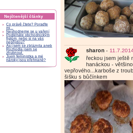
Nejčtenější články
Co právě čtete? Poraďte
mi...
Neshodneme se u vaření
Podléháte obchodnickým
fíglům, nebo si na vás
nepřijdou?
Asi jsem se zbláznila aneb
sharon
-
11.7.201
Rozhodla jsem se
zhubnout.
Jsem feministka a mé
řeckou jsem ještě
nároky jsou přehnané?
hanáckou - většino
vepřového...karboše z trouby
šišku s bůčínkem