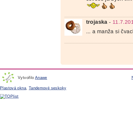
trojaska
-
11.7.20
... a manža si čva
Vytvořilo
Anawe
Plastová okna
,
Tandemové seskoky