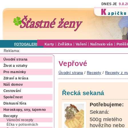
DNES JE
9.8.
FOTOGALERIE
Karty
Zvířátka
Vaření
Naštvalo vás
Potěši
Reklama:
Úvodní strana
Vepřové
Život a vztahy
Pro maminky
Úvodní strana
/
Recepty
/
Recepty z m
Zdraví a krása
Náš domov
Cestování
Řecká sekaná
Společnost
Potřebujeme:
Diskusní fóra
Horoskopy, sny, tajemno
Sekaná:
Recepty
500g mletého
Vánoční recepty
hovězího nebo
Éčka v potravinách