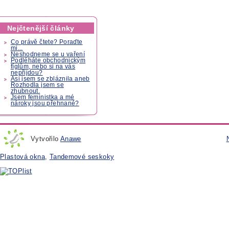
Nejčtenější články
Co právě čtete? Poraďte
mi...
Neshodneme se u vaření
Podléháte obchodnickým
fíglům, nebo si na vás
nepřijdou?
Asi jsem se zbláznila aneb
Rozhodla jsem se
zhubnout.
Jsem feministka a mé
nároky jsou přehnané?
Vytvořilo
Anawe
Plastová okna
,
Tandemové seskoky