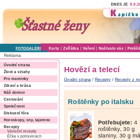
DNES JE
8.8.
FOTOGALERIE
Karty
Zvířátka
Vaření
Naštvalo vás
Potěši
Reklama:
Úvodní strana
Hovězí a telecí
Život a vztahy
Pro maminky
Úvodní strana
/
Recepty
/
Recepty z m
Zdraví a krása
Náš domov
Cestování
Roštěnky po italsku
Společnost
Diskusní fóra
Horoskopy, sny, tajemno
Potřebujete:
4
Recepty
roštěnky, 30 g
Vánoční recepty
slaniny, 30 g má
Éčka v potravinách