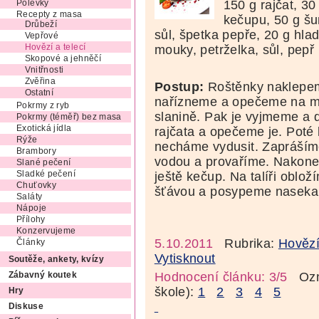
150 g rajčat, 30
Polévky
Recepty z masa
kečupu, 50 g šu
Drůbeží
sůl, špetka pepře, 20 g hla
Vepřové
mouky, petrželka, sůl, pepř
Hovězí a telecí
Skopové a jehněčí
Vnitřnosti
Zvěřina
Postup:
Roštěnky naklepem
Ostatní
nařízneme a opečeme na má
Pokrmy z ryb
slanině. Pak je vyjmeme a 
Pokrmy (téměř) bez masa
Exotická jídla
rajčata a opečeme je. Poté
Rýže
necháme vydusit. Zapráší
Brambory
vodou a provaříme. Nakone
Slané pečení
ještě kečup. Na talíři oblož
Sladké pečení
Chuťovky
šťávou a posypeme nasekan
Saláty
Nápoje
Přílohy
Konzervujeme
5.10.2011
Rubrika:
Hovězí
Články
Vytisknout
Soutěže, ankety, kvízy
Hodnocení článku: 3/5
Ozná
Zábavný koutek
škole):
1
2
3
4
5
Hry
Diskuse