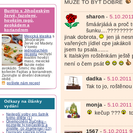
MUZE TO BYT DOBRE
Buritto s Jihočeským
žervé, fazolemi,
sharon
-
5.10.201
hovězím ragú,
šmáárjááá a proč t
avokádem a
koriandrem
šunku....????????
jinak dobrota,
jen já nes
Mexická klasika
s
Jihočeským
vařených jídlel cpe jakákoli
žervé od Madety.
V tomto
jsem tu psala.......
jednoduchém
receptu
nechybí
k Italským roštěnkám ještě 
kvalitní hovězí
maso, mexické
není o čem psát
fazole nebo
avokádo. Šmrnc mu dáte
kořením Fajitas a koriandrem.
Zarolujte si dnešní dokonalý
dadka
-
5.10.2011
oběd...
pošlete nám recept
Tak to jo, roštěnou
Odkazy na články
monja
-
5.10.2011
vydání
kečup ???
to
Nejlepší volby pro šatník
tvého dítěte (1)
Onemocnění žlučníku –
poznejte ty nejčastější a
zjistěte, co znamenají (13)
1567
-
5.10.2011 9
Darování vajíček očima