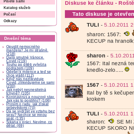
Píšete sami
Diskuse ke článku - Roště
Katalog služeb
Tato diskuse je otevřen
Počasí
Odkazy
TULI
-
5.10.2011 2
sharon: 1567:
Dnešní téma
KECUP na hranol
Opustit nemocného
manžela? Je mi strašně.
(218)
sharon
-
5.10.201
Další smutné Vánoce.
Covid (219)
1567: Ital nezná te
Touhu po dítěti vyřešila
podrazem (109)
knedlo-zelo.....
Odešel k milence a teď se
chce vrátit (112)
Když nás nezlikviduje
Covid, zlikvidujeme se sami
1567
-
5.10.2011 1
(200)
Jak nebýt nesnesitelná
Ital by tě s kečup
tchyně? (105)
Koronavirus a nouzový stav.
krokem
Jak vás to postihlo? (106)
Prosím o radu, jak získat
sebevědomí (70)
Dá se vydržet ve vztahu bez
TULI
-
5.10.2011 1
sexu? Nechce se mnou
spát. (135)
sharon:
SE MI 
Šikana v práci. Nevíme, co
dělat. (69)
KECUP SKORO NE