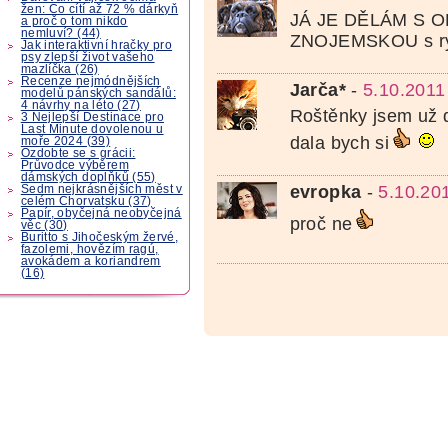
žen: Co cítí až 72 % dárkyň
JÁ JE DĚLÁM S 
a proč o tom nikdo
nemluví? (44)
ZNOJEMSKOU s rýž
Jak interaktivní hračky pro
psy zlepší život vašeho
mazlíčka (26)
Recenze nejmódnějších
Jarča*
-
5.10.2011
modelů pánských sandálů:
4 návrhy na léto (27)
Roštěnky jsem už d
3 Nejlepší Destinace pro
Last Minute dovolenou u
dala bych si
moře 2024 (39)
Ozdobte se s grácii:
Průvodce výběrem
dámských doplňků (55)
evropka
-
5.10.20
Sedm nejkrásnějších měst v
celém Chorvatsku (37)
Papír, obyčejná neobyčejná
proč ne
věc (30)
Buritto s Jihočeským žervé,
fazolemi, hovězím ragú,
avokádem a koriandrem
(16)