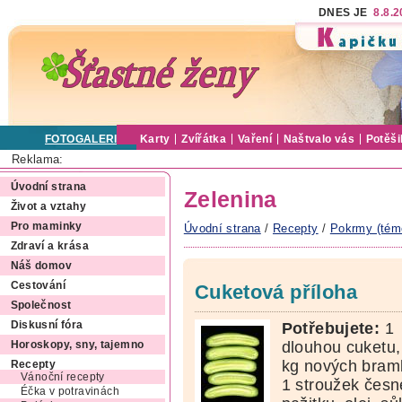
DNES JE
8.8.
FOTOGALERIE
Karty
Zvířátka
Vaření
Naštvalo vás
Potěši
Reklama:
Úvodní strana
Zelenina
Život a vztahy
Pro maminky
Úvodní strana
/
Recepty
/
Pokrmy (tém
Zdraví a krása
Náš domov
Cestování
Cuketová příloha
Společnost
Potřebujete:
1
Diskusní fóra
dlouhou cuketu,
Horoskopy, sny, tajemno
kg nových bram
Recepty
Vánoční recepty
1 stroužek česn
Éčka v potravinách