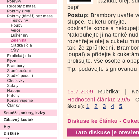
pažitku, olej, sů
Polévky
pepř
Recepty z masa
Pokrmy z ryb
Postup:
Brambory uvařte v
Pokrmy (téměř) bez masa
slupce. Cuketu omyjte,
Těstoviny
Houby
odstraňte konce a neloupejt
Vejce
Nakrouhejte ji na tenké nud
Luštěniny
rozehřejte olej a cuketu mí
Zelenina
Sladká jídla
tak, že zprůhlední. Brambor
Sýry
loupat) a přidejte k cuketá
Exotická jídla
prolisujte, vše osolte a ope
Rýže
Brambory
Tip: podávejte s grilovanou
Slané pečení
Sladké pečení
Chuťovky
Saláty
15.7.2009
Rubrika:
| Ko
Nápoje
Přílohy
Hodnocení článku: 2,9/5
Oz
Konzervujeme
škole):
1
2
3
4
5
Články
Soutěže, ankety, kvízy
Zábavný koutek
Diskuse ke článku - Cuket
Hry
Tato diskuse je otevřen
Diskuse