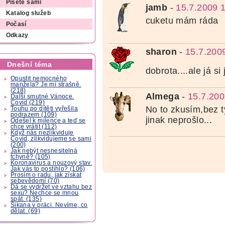
Píšete sami
jamb
-
15.7.2009 
Katalog služeb
cuketu mám ráda
Počasí
Odkazy
sharon
-
15.7.200
Dnešní téma
dobrota....ale já si
Opustit nemocného
manžela? Je mi strašně.
(218)
Almega
-
15.7.200
Další smutné Vánoce.
Covid (219)
No to zkusím,bez t
Touhu po dítěti vyřešila
podrazem (109)
jinak neprošlo...
Odešel k milence a teď se
chce vrátit (112)
Když nás nezlikviduje
Covid, zlikvidujeme se sami
(200)
Jak nebýt nesnesitelná
tchyně? (105)
Koronavirus a nouzový stav.
Jak vás to postihlo? (106)
Prosím o radu, jak získat
sebevědomí (70)
Dá se vydržet ve vztahu bez
sexu? Nechce se mnou
spát. (135)
Šikana v práci. Nevíme, co
dělat. (69)