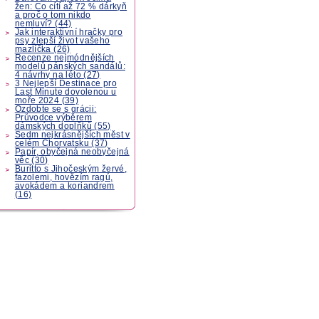
žen: Co cítí až 72 % dárkyň
a proč o tom nikdo
nemluví? (44)
Jak interaktivní hračky pro
psy zlepší život vašeho
mazlíčka (26)
Recenze nejmódnějších
modelů pánských sandálů:
4 návrhy na léto (27)
3 Nejlepší Destinace pro
Last Minute dovolenou u
moře 2024 (39)
Ozdobte se s grácii:
Průvodce výběrem
dámských doplňků (55)
Sedm nejkrásnějších měst v
celém Chorvatsku (37)
Papír, obyčejná neobyčejná
věc (30)
Buritto s Jihočeským žervé,
fazolemi, hovězím ragú,
avokádem a koriandrem
(16)