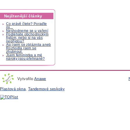
Nejčtenější články
Co právě čtete? Poraďte
mi...
Neshodneme se u vaření
Podléháte obchodnickým
fíglům, nebo si na vás
nepřijdou?
Asi jsem se zbláznila aneb
Rozhodla jsem se
zhubnout.
Jsem feministka a mé
nároky jsou přehnané?
Vytvořilo
Anawe
Plastová okna
,
Tandemové seskoky