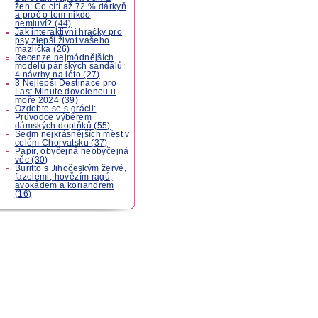
žen: Co cítí až 72 % dárkyň
a proč o tom nikdo
nemluví? (44)
Jak interaktivní hračky pro
psy zlepší život vašeho
mazlíčka (26)
Recenze nejmódnějších
modelů pánských sandálů:
4 návrhy na léto (27)
3 Nejlepší Destinace pro
Last Minute dovolenou u
moře 2024 (39)
Ozdobte se s grácii:
Průvodce výběrem
dámských doplňků (55)
Sedm nejkrásnějších měst v
celém Chorvatsku (37)
Papír, obyčejná neobyčejná
věc (30)
Buritto s Jihočeským žervé,
fazolemi, hovězím ragú,
avokádem a koriandrem
(16)