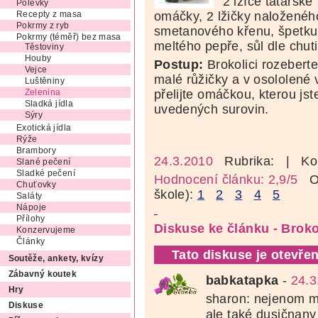
2 lžíce tatarské
Polévky
omáčky, 2 lžičky naloženéh
Recepty z masa
Pokrmy z ryb
smetanového křenu, špetku
Pokrmy (téměř) bez masa
meltého pepře, sůl dle chuti
Těstoviny
Houby
Postup:
Brokolici rozebert
Vejce
malé růžičky a v osololené 
Luštěniny
přelijte omáčkou, kterou js
Zelenina
Sladká jídla
uvedených surovin.
Sýry
Exotická jídla
Rýže
Brambory
24.3.2010
Rubrika:
| Ko
Slané pečení
Sladké pečení
Hodnocení článku: 2,9/5
Oz
Chuťovky
škole):
1
2
3
4
5
Saláty
Nápoje
Přílohy
Diskuse ke článku - Brok
Konzervujeme
Články
Tato diskuse je otevřen
Soutěže, ankety, kvízy
Zábavný koutek
babkatapka
-
24.3
Hry
sharon: nejenom mi
Diskuse
ale také dusičnany