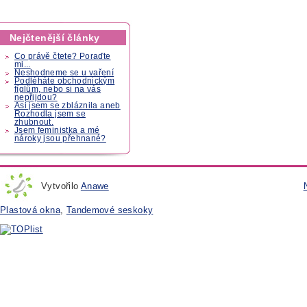
Nejčtenější články
Co právě čtete? Poraďte
mi...
Neshodneme se u vaření
Podléháte obchodnickým
fíglům, nebo si na vás
nepřijdou?
Asi jsem se zbláznila aneb
Rozhodla jsem se
zhubnout.
Jsem feministka a mé
nároky jsou přehnané?
Vytvořilo
Anawe
Plastová okna
,
Tandemové seskoky