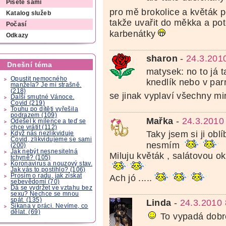
Píšete sami
pro mě brokolice a květák p
Katalog služeb
takže uvařit do měkka a po
Počasí
karbenátky
Odkazy
sharon
-
24.3.201
Dnešní téma
matysek: no to já t
Opustit nemocného
knedlík nebo v parn
manžela? Je mi strašně.
(218)
se jinak vyplaví všechny min
Další smutné Vánoce.
Covid (219)
Touhu po dítěti vyřešila
podrazem (109)
Mařka
-
24.3.2010
Odešel k milence a teď se
chce vrátit (112)
Taky jsem si ji oblíb
Když nás nezlikviduje
Covid, zlikvidujeme se sami
nesmím
(200)
Jak nebýt nesnesitelná
Miluju květák , salátovou o
tchyně? (105)
Koronavirus a nouzový stav.
Jak vás to postihlo? (106)
Prosím o radu, jak získat
Ach jó .....
sebevědomí (70)
Dá se vydržet ve vztahu bez
sexu? Nechce se mnou
spát. (135)
Linda
-
24.3.2010 
Šikana v práci. Nevíme, co
dělat. (69)
To vypadá dobr