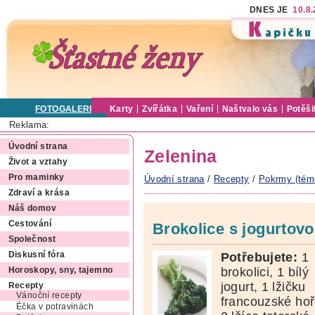
DNES JE
10.8
FOTOGALERIE
Karty
Zvířátka
Vaření
Naštvalo vás
Potěši
Reklama:
Úvodní strana
Zelenina
Život a vztahy
Pro maminky
Úvodní strana
/
Recepty
/
Pokrmy (tém
Zdraví a krása
Náš domov
Cestování
Brokolice s jogurto
Společnost
Potřebujete:
1
Diskusní fóra
brokolici, 1 bílý
Horoskopy, sny, tajemno
jogurt, 1 lžičku
Recepty
Vánoční recepty
francouzské hoř
Éčka v potravinách