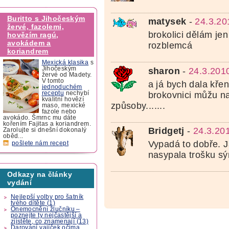
Buritto s Jihočeským
matysek
-
24.3.20
žervé, fazolemi,
brokolici dělám jen
hovězím ragú,
avokádem a
rozblemcá
koriandrem
Mexická klasika
s
Jihočeským
sharon
-
24.3.201
žervé od Madety.
V tomto
a já bych dala kře
jednoduchém
brokovnici můžu n
receptu
nechybí
kvalitní hovězí
způsoby.......
maso, mexické
fazole nebo
avokádo. Šmrnc mu dáte
kořením Fajitas a koriandrem.
Bridgetj
-
24.3.20
Zarolujte si dnešní dokonalý
oběd...
Vypadá to dobře. Já
pošlete nám recept
nasypala trošku s
Odkazy na články
vydání
Nejlepší volby pro šatník
tvého dítěte (1)
Onemocnění žlučníku –
poznejte ty nejčastější a
zjistěte, co znamenají (13)
Darování vajíček očima