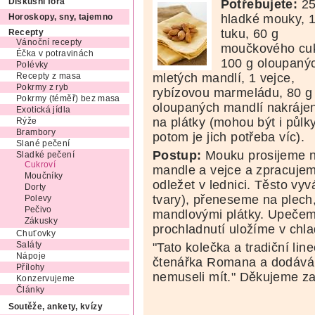
Potřebujete:
25
Diskusní fóra
hladké mouky, 
Horoskopy, sny, tajemno
tuku, 60 g
Recepty
Vánoční recepty
moučkového cuk
Éčka v potravinách
100 g oloupaný
Polévky
mletých mandlí, 1 vejce,
Recepty z masa
Pokrmy z ryb
rybízovou marmeládu, 80 g
Pokrmy (téměř) bez masa
oloupaných mandlí nakráje
Exotická jídla
na plátky (mohou být i půlky
Rýže
Brambory
potom je jich potřeba víc).
Slané pečení
Postup:
Mouku prosijeme na
Sladké pečení
Cukroví
mandle a vejce a zpracujem
Moučníky
odležet v lednici. Těsto vy
Dorty
tvary), přeneseme na plec
Polevy
Pečivo
mandlovými plátky. Upečeme
Zákusky
prochladnutí uložíme v chl
Chuťovky
"Tato kolečka a tradiční lin
Saláty
Nápoje
čtenářka Romana a dodává:
Přílohy
nemuseli mít." Děkujeme za
Konzervujeme
Články
Soutěže, ankety, kvízy