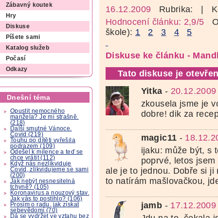
Zábavný koutek
16.12.2009
Rubrika:
| K
Hry
Hodnocení článku: 2,9/5
Oz
Diskuse
škole):
1
2
3
4
5
Píšete sami
Katalog služeb
Diskuse ke článku - Mand
Počasí
Odkazy
Tato diskuse je otevřen
Yitka
-
20.12.2009
Dnešní téma
zkousela jsme je v
Opustit nemocného
dobre! dik za recep
manžela? Je mi strašně.
(218)
Další smutné Vánoce.
Covid (219)
magic11
-
18.12.2
Touhu po dítěti vyřešila
podrazem (109)
ijaku: může být, s 
Odešel k milence a teď se
chce vrátit (112)
poprvé, letos jsem
Když nás nezlikviduje
ale je to jednou. Dobře si 
Covid, zlikvidujeme se sami
(200)
to natírám mašlovačkou, jde
Jak nebýt nesnesitelná
tchyně? (105)
Koronavirus a nouzový stav.
Jak vás to postihlo? (106)
jamb
-
17.12.2009
Prosím o radu, jak získat
sebevědomí (70)
Jdu na to, čekala 
Dá se vydržet ve vztahu bez