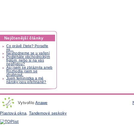
Nejčtenější články
Co právě čtete? Poraďte
mi...
Neshodneme se u vaření
Podléháte obchodnickým
fíglům, nebo si na vás
nepřijdou?
Asi jsem se zbláznila aneb
Rozhodla jsem se
zhubnout.
Jsem feministka a mé
nároky jsou přehnané?
Vytvořilo
Anawe
Plastová okna
,
Tandemové seskoky