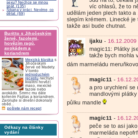
sexu? Nechce se mnou
víc ohlasů, že to n
spát. (135)
Šikana v práci. Nevíme, co
udělám jeden plech takto a
dělat. (69)
slepím krémem. Linecké je t
takže asi bude chutnat.
Buritto s Jihočeským
žervé, fazolemi,
ijaku
-
16.12.2009
hovězím ragú,
avokádem a
magic11: Plátky jse
koriandrem
takže bych mohla v
Mexická klasika
s
dám marmeládu meruňkov
Jihočeským
žervé od Madety.
V tomto
jednoduchém
receptu
nechybí
magic11
-
16.12.2
kvalitní hovězí
maso, mexické
a pro urychlení s
fazole nebo
mandlovými plátky 
avokádo. Šmrnc mu dáte
kořením Fajitas a koriandrem.
Zarolujte si dnešní dokonalý
půlku mandle
oběd...
pošlete nám recept
magic11
-
16.12.2
peče se to asi jako
Odkazy na články
marmeláda nepofr
vydání