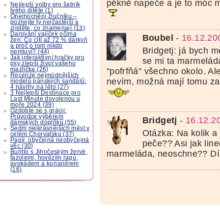
pěkně napeče a je to móc
Nejlepší volby pro šatník
tvého dítěte (1)
Onemocnění žlučníku –
poznejte ty nejčastější a
zjistěte, co znamenají (13)
Darování vajíček očima
Boubel
-
16.12.20
žen: Co cítí až 72 % dárkyň
a proč o tom nikdo
Bridgetj: já bych m
nemluví? (44)
Jak interaktivní hračky pro
se mi ta marmelád
psy zlepší život vašeho
mazlíčka (26)
"pofrfňá" všechno okolo. Ale
Recenze nejmódnějších
nevím, možná mají tomu za
modelů pánských sandálů:
4 návrhy na léto (27)
3 Nejlepší Destinace pro
Last Minute dovolenou u
moře 2024 (39)
Ozdobte se s grácii:
Průvodce výběrem
Bridgetj
-
16.12.2
dámských doplňků (55)
Sedm nejkrásnějších měst v
Otázka: Na kolik a 
celém Chorvatsku (37)
Papír, obyčejná neobyčejná
peče?? Asi jak lin
věc (30)
marmeláda, neoschne?? Dí
Buritto s Jihočeským žervé,
fazolemi, hovězím ragú,
avokádem a koriandrem
(16)