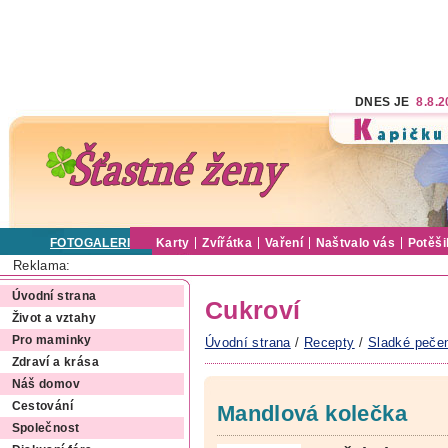
DNES JE
8.8.
FOTOGALERIE
Karty
Zvířátka
Vaření
Naštvalo vás
Potěši
Reklama:
Úvodní strana
Cukroví
Život a vztahy
Pro maminky
Úvodní strana
/
Recepty
/
Sladké peče
Zdraví a krása
Náš domov
Cestování
Mandlová kolečka
Společnost