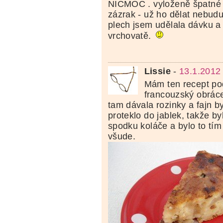
NICMOC . vyloženě špatné t
zázrak - už ho dělat nebudu
plech jsem udělala dávku a 
vrchovatě.
Lissie
-
13.1.2012
Mám ten recept p
francouzský obrác
tam dávala rozinky a fajn by
proteklo do jablek, takže by
spodku koláče a bylo to tím
všude.