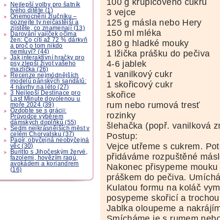
100 g krupicového cukru
Nejlepší volby pro šatník
tvého dítěte (1)
3 vejce
Onemocnění žlučníku –
125 g másla nebo Hery
poznejte ty nejčastější a
zjistěte, co znamenají (13)
150 ml mléka
Darování vajíček očima
žen: Co cítí až 72 % dárkyň
180 g hladké mouky
a proč o tom nikdo
nemluví? (44)
1 lžička prášku do pečiva
Jak interaktivní hračky pro
4-6 jablek
psy zlepší život vašeho
mazlíčka (26)
1 vanilkový cukr
Recenze nejmódnějších
modelů pánských sandálů:
1 skořicový cukr
4 návrhy na léto (27)
3 Nejlepší Destinace pro
skořice
Last Minute dovolenou u
rum nebo rumová tresť
moře 2024 (39)
Ozdobte se s grácii:
rozinky
Průvodce výběrem
dámských doplňků (55)
šlehačka (popř. vanilková 
Sedm nejkrásnějších měst v
celém Chorvatsku (37)
Postup:
Papír, obyčejná neobyčejná
Vejce utřeme s cukrem. Pot
věc (30)
Buritto s Jihočeským žervé,
přidáváme rozpuštěné másl
fazolemi, hovězím ragú,
avokádem a koriandrem
Nakonec přisypeme mouku
(16)
práškem do pečiva. Umíchám
Kulatou formu na koláč vy
posypeme skořicí a trochou
Jablka oloupeme a nakrájíme
Smícháme je s rumem nebo 