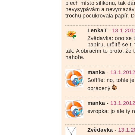
plech místo silikonu, tak dá
nevysypávám a nevymazává
trochu pocukrovala papír. 
LenkaT
-
13.1.201
Zvědavka: ono se t
papíru, určitě se ti 
tak. A obracím to proto, že 
nahoře.
manka
-
13.1.2012
Sofffie: no, tohle 
obrácený
manka
-
13.1.2012
evropka: jo ale ty 
Zvědavka
-
13.1.2