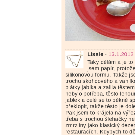
Lissie
-
13.1.2012
Taky dělám a je to
jsem papír, protož
silikonovou formu. Takže j
trochu skořicového a vanil
plátky jablka a zalila těste
nebylo potřeba, těsto lehou
jablek a celé se to pěkně sp
překlopit, takže těsto je dol
Pak jsem to krájela na výřez
třeba s trochou šlehačky n
zmrzliny jako klasický dezert
restauracích. Kdybych to d