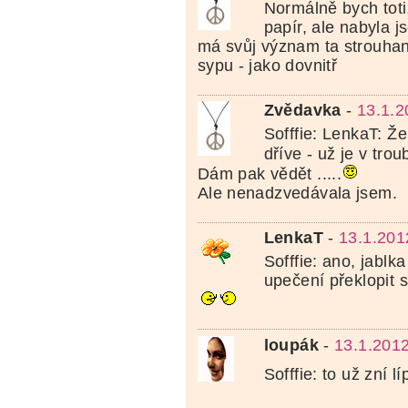
Normálně bych toti
papír, ale nabyla 
má svůj význam ta strouhank
sypu - jako dovnitř
Zvědavka
-
13.1.2
Sofffie: LenkaT: Že
dříve - už je v tro
Dám pak vědět .....
Ale nenadzvedávala jsem.
LenkaT
-
13.1.201
Sofffie: ano, jabl
upečení překlopit
loupák
-
13.1.2012
Sofffie: to už zní lí