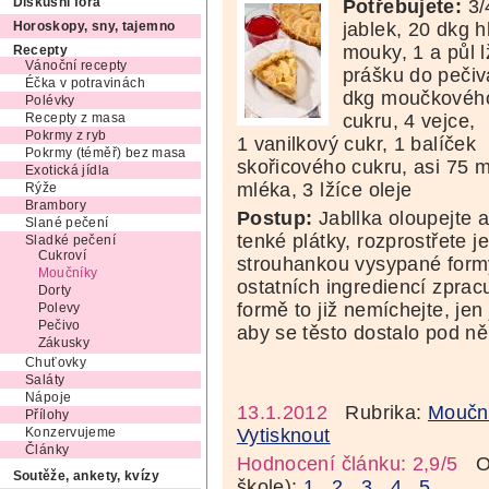
Potřebujete:
3/
Diskusní fóra
jablek, 20 dkg 
Horoskopy, sny, tajemno
mouky, 1 a půl l
Recepty
Vánoční recepty
prášku do pečiv
Éčka v potravinách
dkg moučkovéh
Polévky
cukru, 4 vejce,
Recepty z masa
Pokrmy z ryb
1 vanilkový cukr, 1 balíček
Pokrmy (téměř) bez masa
skořicového cukru, asi 75 m
Exotická jídla
mléka, 3 lžíce oleje
Rýže
Brambory
Postup:
Jabllka oloupejte a
Slané pečení
tenké plátky, rozprostřete
Sladké pečení
Cukroví
strouhankou vysypané form
Moučníky
ostatních ingrediencí zpracuj
Dorty
formě to již nemíchejte, jen
Polevy
Pečivo
aby se těsto dostalo pod ně
Zákusky
Chuťovky
Saláty
Nápoje
13.1.2012
Rubrika:
Moučn
Přílohy
Vytisknout
Konzervujeme
Články
Hodnocení článku: 2,9/5
Oz
Soutěže, ankety, kvízy
škole):
1
2
3
4
5