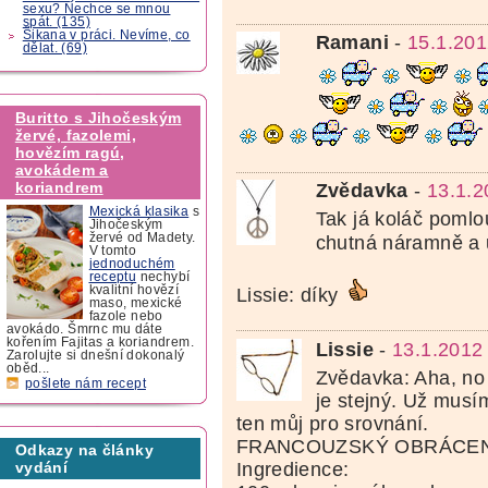
sexu? Nechce se mnou
spát. (135)
Šikana v práci. Nevíme, co
Ramani
-
15.1.201
dělat. (69)
Buritto s Jihočeským
žervé, fazolemi,
hovězím ragú,
avokádem a
koriandrem
Zvědavka
-
13.1.2
Mexická klasika
s
Tak já koláč pomlo
Jihočeským
žervé od Madety.
chutná náramně a 
V tomto
jednoduchém
receptu
nechybí
kvalitní hovězí
Lissie: díky
maso, mexické
fazole nebo
avokádo. Šmrnc mu dáte
kořením Fajitas a koriandrem.
Lissie
-
13.1.2012
Zarolujte si dnešní dokonalý
oběd...
Zvědavka: Aha, no j
pošlete nám recept
je stejný. Už musí
ten můj pro srovnání.
FRANCOUZSKÝ OBRÁCE
Odkazy na články
Ingredience:
vydání