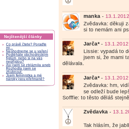
manka
-
13.1.2012
Zvědavka: děkuji z
si to nemám ani ps
Nejčtenější články
Jarča*
-
13.1.2012
Co právě čtete? Poraďte
mi...
Lissie: vypadá to 
Neshodneme se u vaření
Podléháte obchodnickým
jsem si, že mami t
fíglům, nebo si na vás
nepřijdou?
dělávala.
Asi jsem se zbláznila aneb
Rozhodla jsem se
zhubnout.
Jsem feministka a mé
Jarča*
-
13.1.2012
nároky jsou přehnané?
Zvědavka: hm, vidíš
se odleží bude lep
Sofffie: to těsto děláš stejn
Zvědavka
-
13.1.2
Tak hlásím, že jabl