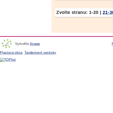
Zvolte stranu:
1-20
|
21-3
Vytvořilo
Anawe
Plastová okna
,
Tandemové seskoky