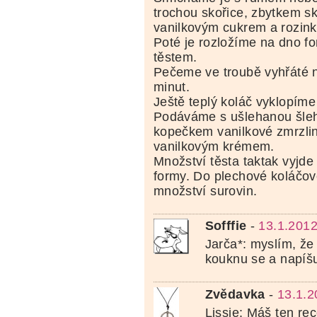
trochou skořice, zbytkem s
vanilkovým cukrem a rozink
Poté je rozložíme na dno fo
těstem.
Pečeme ve troubě vyhřáté 
minut.
Ještě teplý koláč vyklopíme
Podáváme s ušlehanou šle
kopečkem vanilkové zmrzliny
vanilkovým krémem.
Množství těsta taktak vyjde
formy. Do plechové koláčové
množství surovin.
Sofffie
-
13.1.2012
Jarča*: myslím, že 
kouknu se a napí
Zvědavka
-
13.1.2
Lissie: Máš ten rec