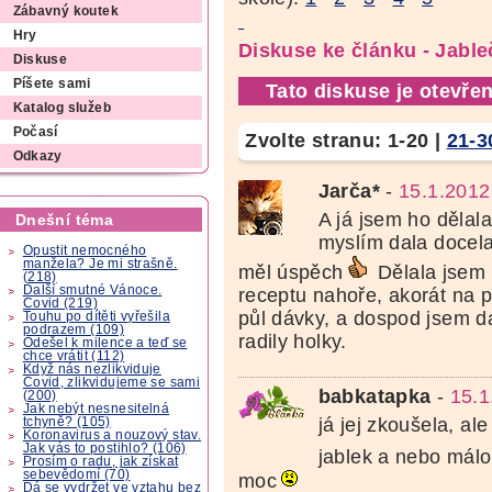
Zábavný koutek
Hry
Diskuse ke článku - Jable
Diskuse
Píšete sami
Tato diskuse je otevřen
Katalog služeb
Počasí
Zvolte stranu:
1-20
|
21-3
Odkazy
Jarča*
-
15.1.2012
A já jsem ho dělal
Dnešní téma
myslím dala docela
Opustit nemocného
manžela? Je mi strašně.
měl úspěch
Dělala jsem 
(218)
Další smutné Vánoce.
receptu nahoře, akorát na p
Covid (219)
půl dávky, a dospod jsem da
Touhu po dítěti vyřešila
podrazem (109)
radily holky.
Odešel k milence a teď se
chce vrátit (112)
Když nás nezlikviduje
Covid, zlikvidujeme se sami
babkatapka
-
15.1
(200)
Jak nebýt nesnesitelná
já jej zkoušela, a
tchyně? (105)
Koronavirus a nouzový stav.
Jak vás to postihlo? (106)
jablek a nebo málo
Prosím o radu, jak získat
sebevědomí (70)
moc
Dá se vydržet ve vztahu bez