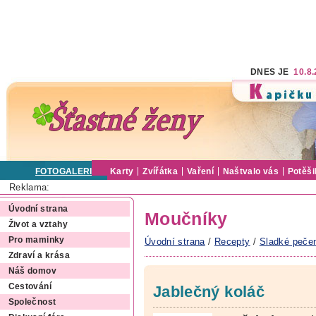
DNES JE
10.8
FOTOGALERIE
Karty
Zvířátka
Vaření
Naštvalo vás
Potěši
Reklama:
Úvodní strana
Moučníky
Život a vztahy
Pro maminky
Úvodní strana
/
Recepty
/
Sladké peče
Zdraví a krása
Náš domov
Cestování
Jablečný koláč
Společnost