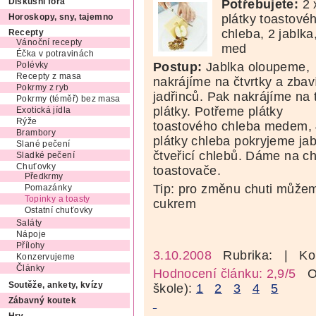
Potřebujete:
2 
Diskusní fóra
plátky toastové
Horoskopy, sny, tajemno
chleba, 2 jablka
Recepty
Vánoční recepty
med
Éčka v potravinách
Postup:
Jablka oloupeme,
Polévky
Recepty z masa
nakrájíme na čtvrtky a zba
Pokrmy z ryb
jadřinců. Pak nakrájíme na 
Pokrmy (téměř) bez masa
plátky. Potřeme plátky
Exotická jídla
Rýže
toastového chleba medem,
Brambory
plátky chleba pokryjeme ja
Slané pečení
čtveřicí chlebů. Dáme na ch
Sladké pečení
Chuťovky
toastovače.
Předkrmy
Tip: pro změnu chuti může
Pomazánky
Topinky a toasty
cukrem
Ostatní chuťovky
Saláty
Nápoje
Přílohy
3.10.2008
Rubrika:
| Ko
Konzervujeme
Články
Hodnocení článku: 2,9/5
Oz
Soutěže, ankety, kvízy
škole):
1
2
3
4
5
Zábavný koutek