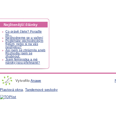
Nejčtenější články
Co právě čtete? Poraďte
mi...
Neshodneme se u vaření
Podléháte obchodnickým
fíglům, nebo si na vás
nepřijdou?
Asi jsem se zbláznila aneb
Rozhodla jsem se
zhubnout.
Jsem feministka a mé
nároky jsou přehnané?
Vytvořilo
Anawe
Plastová okna
,
Tandemové seskoky