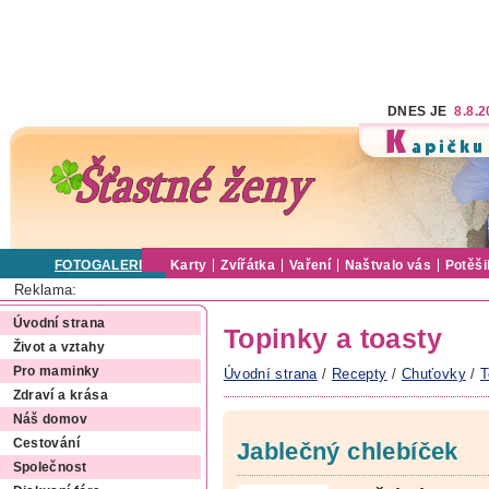
DNES JE
8.8.
FOTOGALERIE
Karty
Zvířátka
Vaření
Naštvalo vás
Potěši
Reklama:
Úvodní strana
Topinky a toasty
Život a vztahy
Pro maminky
Úvodní strana
/
Recepty
/
Chuťovky
/
T
Zdraví a krása
Náš domov
Cestování
Jablečný chlebíček
Společnost