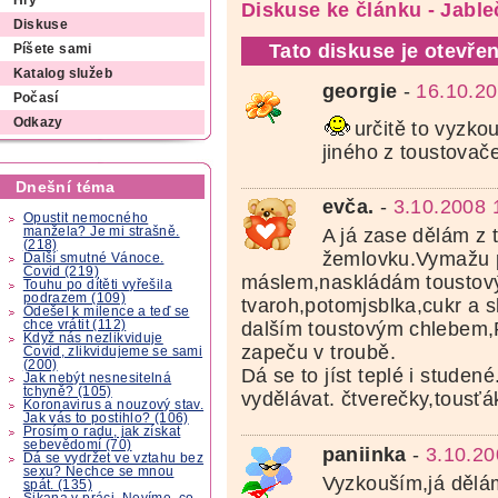
Hry
Diskuse ke článku - Jable
Diskuse
Tato diskuse je otevřen
Píšete sami
Katalog služeb
georgie
-
16.10.20
Počasí
Odkazy
určitě to vyzko
jiného z toustovač
Dnešní téma
evča.
-
3.10.2008 
Opustit nemocného
manžela? Je mi strašně.
A já zase dělám z 
(218)
žemlovku.Vymažu 
Další smutné Vánoce.
Covid (219)
máslem,naskládám toustov
Touhu po dítěti vyřešila
podrazem (109)
tvaroh,potomjsblka,cukr a s
Odešel k milence a teď se
chce vrátit (112)
dalším toustovým chlebem
Když nás nezlikviduje
zapeču v troubě.
Covid, zlikvidujeme se sami
(200)
Dá se to jíst teplé i studen
Jak nebýt nesnesitelná
tchyně? (105)
vydělávat. čtverečky,tousťá
Koronavirus a nouzový stav.
Jak vás to postihlo? (106)
Prosím o radu, jak získat
sebevědomí (70)
paniinka
-
3.10.20
Dá se vydržet ve vztahu bez
sexu? Nechce se mnou
Vyzkouším,já děl
spát. (135)
Šikana v práci. Nevíme, co