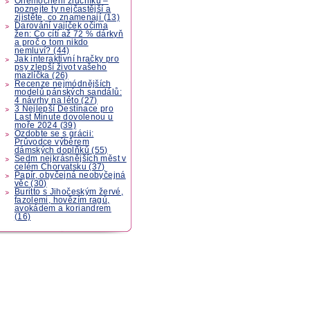
Onemocnění žlučníku –
poznejte ty nejčastější a
zjistěte, co znamenají (13)
Darování vajíček očima
žen: Co cítí až 72 % dárkyň
a proč o tom nikdo
nemluví? (44)
Jak interaktivní hračky pro
psy zlepší život vašeho
mazlíčka (26)
Recenze nejmódnějších
modelů pánských sandálů:
4 návrhy na léto (27)
3 Nejlepší Destinace pro
Last Minute dovolenou u
moře 2024 (39)
Ozdobte se s grácii:
Průvodce výběrem
dámských doplňků (55)
Sedm nejkrásnějších měst v
celém Chorvatsku (37)
Papír, obyčejná neobyčejná
věc (30)
Buritto s Jihočeským žervé,
fazolemi, hovězím ragú,
avokádem a koriandrem
(16)