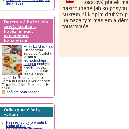
toastový plátek m
dělat. (69)
nastrouhané jablko,posypu
cukrem,přiklopím druhým p
namazaným máslem a dém 
Buritto s Jihočeským
toustovače.
žervé, fazolemi,
hovězím ragú,
avokádem a
koriandrem
Mexická klasika
s
Jihočeským
žervé od Madety.
V tomto
jednoduchém
receptu
nechybí
kvalitní hovězí
maso, mexické
fazole nebo
avokádo. Šmrnc mu dáte
kořením Fajitas a koriandrem.
Zarolujte si dnešní dokonalý
oběd...
pošlete nám recept
Odkazy na články
vydání
Nejlepší volby pro šatník
tvého dítěte (1)