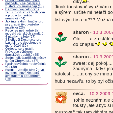
Onemocnění žlučníku –
díky
.
poznejte ty nejčastější a
Jinak toustovač využívám 
zjistěte, co znamenají (13)
Darování vajíček očima
a sýrem, určitě mi neleží d
žen: Co cítí až 72 % dárkyň
a proč o tom nikdo
nemluví? (44)
listovým těstem??? Možná
Jak interaktivní hračky pro
psy zlepší život vašeho
mazlíčka (26)
Recenze nejmódnějších
sharon
-
10.3.200
modelů pánských sandálů:
4 návrhy na léto (27)
Ota: .....a za stál
3 Nejlepší Destinace pro
Last Minute dovolenou u
do chajzlu
moře 2024 (39)
Ozdobte se s grácii:
Průvodce výběrem
dámských doplňků (55)
sharon
-
10.3.200
Sedm nejkrásnějších měst v
celém Chorvatsku (37)
sweet: dej pokoj...
Papír, obyčejná neobyčejná
věc (30)
žádnýma i když js
Buritto s Jihočeským žervé,
fazolemi, hovězím ragú,
ratolesti.......a ony se mno
avokádem a koriandrem
(16)
hubu nezavřu, to by byl oči
evča.
-
10.3.2009 
Tohle neznám,ale 
tousty ,ale abyc si
toustovač,tak tam dávám pe