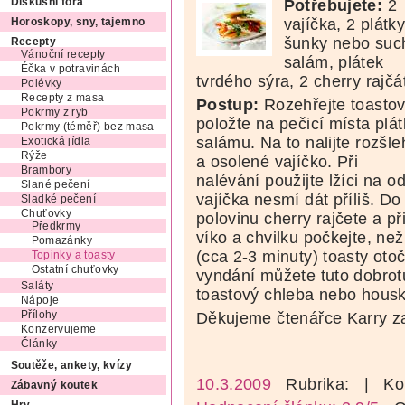
Potřebujete:
2
Diskusní fóra
vajíčka, 2 plátk
Horoskopy, sny, tajemno
šunky nebo suc
Recepty
Vánoční recepty
salám, plátek
Éčka v potravinách
tvrdého sýra, 2 cherry rajčá
Polévky
Recepty z masa
Postup:
Rozehřejte toasto
Pokrmy z ryb
položte na pečicí místa plát
Pokrmy (téměř) bez masa
salámu. Na to nalijte rozšl
Exotická jídla
Rýže
a osolené vajíčko. Při
Brambory
nalévání použijte lžíci na 
Slané pečení
vajíčka nesmí dát příliš. D
Sladké pečení
Chuťovky
polovinu cherry rajčete a př
Předkrmy
víko a chvilku počkejte, ne
Pomazánky
(cca 2-3 minuty) toasty oto
Topinky a toasty
Ostatní chuťovky
vyndání můžete tuto dobrot
Saláty
toastový chleba nebo housk
Nápoje
Děkujeme čtenářce Karry za
Přílohy
Konzervujeme
Články
Soutěže, ankety, kvízy
10.3.2009
Rubrika:
| Ko
Zábavný koutek