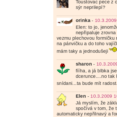
Toustovac pece z o
sýr neprilepí?
orinka
-
10.3.2009
Elen: to jo, jenom
nepřipaluje zrovna 
vezmu plechovou formičku n
na pánvičku a do toho vajíč
mám taky a jednodušeji
sharon
-
10.3.200
fííha, a já blbka j
dcerunce....no tak 
snídani...ta bude mít radost
Elen
-
10.3.2009 1
Já myslím, že zák
spočívá v tom, že 
automaticky nepřilnavý a for