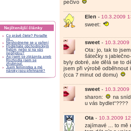
pečivo
Elen
-
10.3.2009 1
sweet:
Nejčtenější články
Co právě čtete? Poraďte
mi...
sweet
-
10.3.2009
Neshodneme se u vaření
Podléháte obchodnickým
Ota: jo, tak to jse
fíglům, nebo si na vás
nepřijdou?
šátečky s jablečno
Asi jsem se zbláznila aneb
Rozhodla jsem se
byly dobré, ale dělá se to d
zhubnout.
jsem při výrobě odběhnout i
Jsem feministka a mé
nároky jsou přehnané?
(cca 7 minut od domu)
sweet
-
10.3.2009
sharon:
na sníd
u vás bydlet"????
Ota
-
10.3.2009 12
zajímavé ... to mě