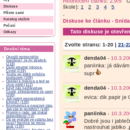
Hodnocení článku: 2,9/5
Oz
Hry
škole):
1
2
3
4
5
Diskuse
Píšete sami
Katalog služeb
Diskuse ke článku - Sníd
Počasí
Tato diskuse je otevřen
Odkazy
Zvolte stranu:
1-20
|
21-2
Dnešní téma
Opustit nemocného
denda04
-
10.3.20
manžela? Je mi strašně.
(218)
paniinka: já dávám 
Další smutné Vánoce.
Covid (219)
supr
Touhu po dítěti vyřešila
podrazem (109)
Odešel k milence a teď se
chce vrátit (112)
denda04
-
10.3.20
Když nás nezlikviduje
Covid, zlikvidujeme se sami
(200)
evica: dik papir je
Jak nebýt nesnesitelná
tchyně? (105)
Koronavirus a nouzový stav.
Jak vás to postihlo? (106)
paniinka
-
10.3.20
Prosím o radu, jak získat
sebevědomí (70)
Dá se vydržet ve vztahu bez
Dobré jsou i jableč
sexu? Nechce se mnou
nastrouhat jablko 
spát. (135)
Šikana v práci. Nevíme, co