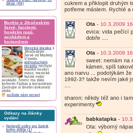
cukrem a přiklopit druhým t
dělat. (69)
potřeme máslem. Rychlé a 
Buritto s Jihočeským
Ota
-
10.3.2009 16
žervé, fazolemi,
evica: vida pečící 
hovězím ragú,
avokádem a
dobře ....
koriandrem
Mexická klasika
s
Jihočeským
Ota
-
10.3.2009 16
žervé od Madety.
V tomto
sweet: nemám na m
jednoduchém
kámen, spíš takové
receptu
nechybí
kvalitní hovězí
ano narvu ... podotýkám že
maso, mexické
fazole nebo
1992-3? takže nevím jaké js
avokádo. Šmrnc mu dáte
kořením Fajitas a koriandrem.
....
Zarolujte si dnešní dokonalý
oběd...
pošlete nám recept
sharon: někdy též ano i ta
experimenty
Odkazy na články
vydání
babkatapka
-
10.3
Ota: výborný nápad
Nejlepší volby pro šatník
tvého dítěte (1)