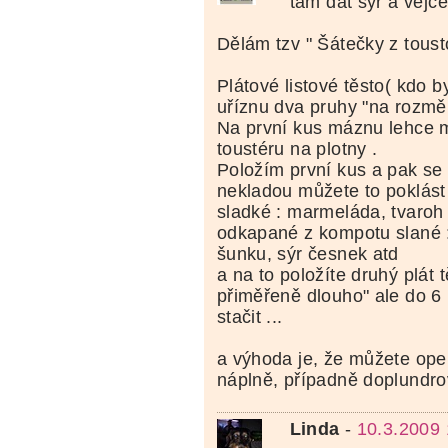
tam dát sýr a vejce
Dělám tzv " Šátečky z tous
Plátové listové těsto( kdo b
uříznu dva pruhy "na rozmě
Na první kus máznu lehce má
toustéru na plotny .
Položím první kus a pak se 
nekladou můžete to poklást
sladké : marmeláda, tvaroh
odkapané z kompotu slané :
šunku, sýr česnek atd
a na to položíte druhý plát t
přiměřeně dlouho" ale do 6
stačit ...
a výhoda je, že můžete ope
náplně, případně doplundrov
Linda
-
10.3.2009 