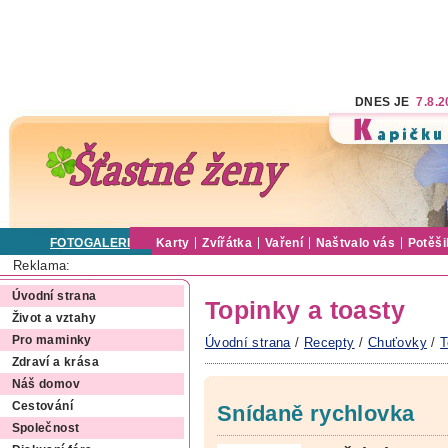
DNES JE
7.8.
FOTOGALERIE
Karty
Zvířátka
Vaření
Naštvalo vás
Potěši
Reklama:
Úvodní strana
Topinky a toasty
Život a vztahy
Pro maminky
Úvodní strana
/
Recepty
/
Chuťovky
/
T
Zdraví a krása
Náš domov
Cestování
Snídaně rychlovka
Společnost