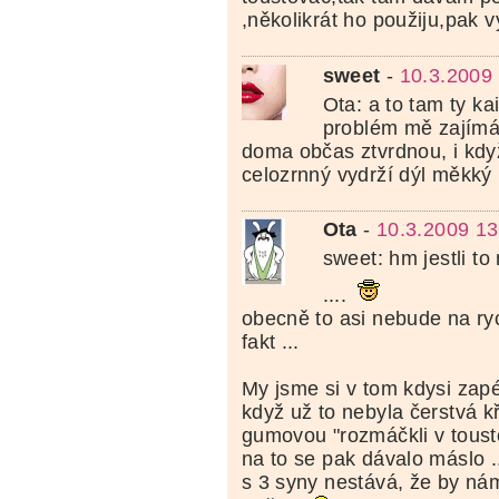
,několikrát ho použiju,pak 
sweet
-
10.3.2009
Ota: a to tam ty ka
problém mě zajímá
doma občas ztvrdnou, i když 
celozrnný vydrží dýl měkký
Ota
-
10.3.2009 13
sweet: hm jestli t
....
obecně to asi nebude na ryc
fakt ...
My jsme si v tom kdysi zapé
když už to nebyla čerstvá k
gumovou "rozmáčkli v toust
na to se pak dávalo máslo ..
s 3 syny nestává, že by ná