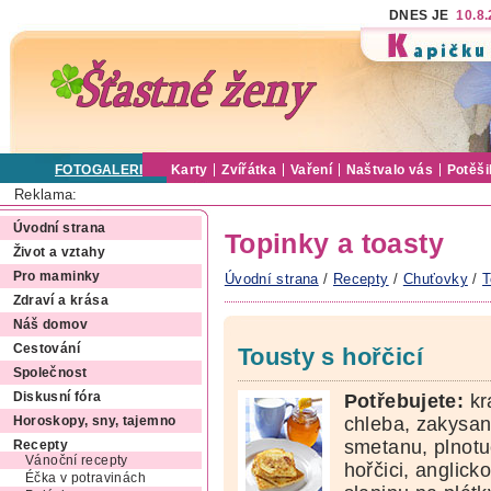
DNES JE
10.8
FOTOGALERIE
Karty
Zvířátka
Vaření
Naštvalo vás
Potěši
Reklama:
Úvodní strana
Topinky a toasty
Život a vztahy
Pro maminky
Úvodní strana
/
Recepty
/
Chuťovky
/
T
Zdraví a krása
Náš domov
Cestování
Tousty s hořčicí
Společnost
Potřebujete:
kr
Diskusní fóra
chleba, zakysa
Horoskopy, sny, tajemno
smetanu, plnot
Recepty
Vánoční recepty
hořčici, anglick
Éčka v potravinách