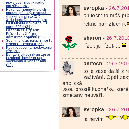
psy zlepší život vašeho
mazlíčka (26)
evropka
-
26.7.20
Recenze nejmódnějších
modelů pánských sandálů:
anitech: to máš pr
4 návrhy na léto (27)
3 Nejlepší Destinace pro
řekne pan žlučník
Last Minute dovolenou u
moře 2024 (39)
Ozdobte se s grácii:
Průvodce výběrem
sharon
-
26.7.201
dámských doplňků (55)
Sedm nejkrásnějších měst v
celém Chorvatsku (37)
řízek je řízek....
Papír, obyčejná neobyčejná
věc (30)
Buritto s Jihočeským žervé,
fazolemi, hovězím ragú,
avokádem a koriandrem
anitech
-
26.7.201
(16)
to je zase další z 
zažívání. Opět za
anglická
Jsou prostě kuchařky, kter
smetany neuvaří.
evropka
-
26.7.20
já nevím