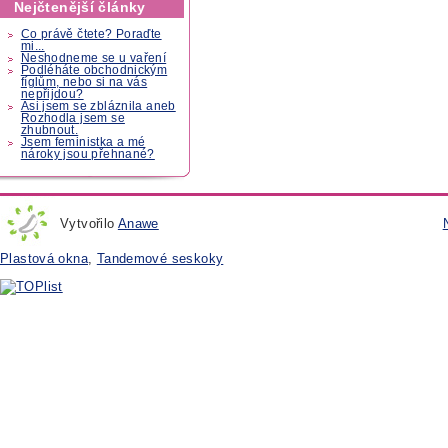
Nejčtenější články
Co právě čtete? Poraďte
mi...
Neshodneme se u vaření
Podléháte obchodnickým
fíglům, nebo si na vás
nepřijdou?
Asi jsem se zbláznila aneb
Rozhodla jsem se
zhubnout.
Jsem feministka a mé
nároky jsou přehnané?
Vytvořilo
Anawe
Plastová okna
,
Tandemové seskoky