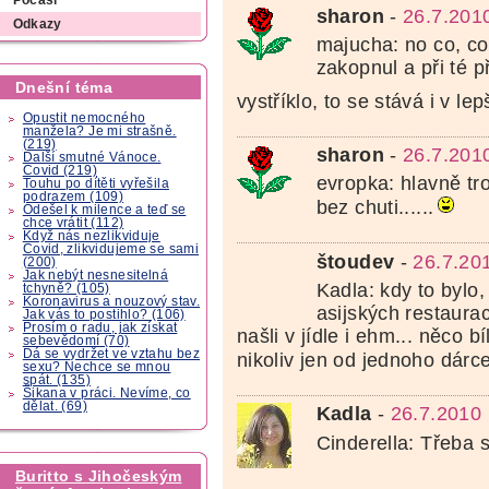
Počasí
sharon
-
26.7.201
Odkazy
majucha: no co, co 
zakopnul a při té př
Dnešní téma
vystříklo, to se stává i v lep
Opustit nemocného
manžela? Je mi strašně.
(219)
sharon
-
26.7.201
Další smutné Vánoce.
Covid (219)
evropka: hlavně tro
Touhu po dítěti vyřešila
podrazem (109)
bez chuti......
Odešel k milence a teď se
chce vrátit (112)
Když nás nezlikviduje
Covid, zlikvidujeme se sami
štoudev
-
26.7.20
(200)
Jak nebýt nesnesitelná
Kadla: kdy to bylo
tchyně? (105)
Koronavirus a nouzový stav.
asijských restaura
Jak vás to postihlo? (106)
Prosím o radu, jak získat
našli v jídle i ehm... něco b
sebevědomí (70)
Dá se vydržet ve vztahu bez
nikoliv jen od jednoho dárc
sexu? Nechce se mnou
spát. (135)
Šikana v práci. Nevíme, co
dělat. (69)
Kadla
-
26.7.2010
Cinderella: Třeba 
Buritto s Jihočeským