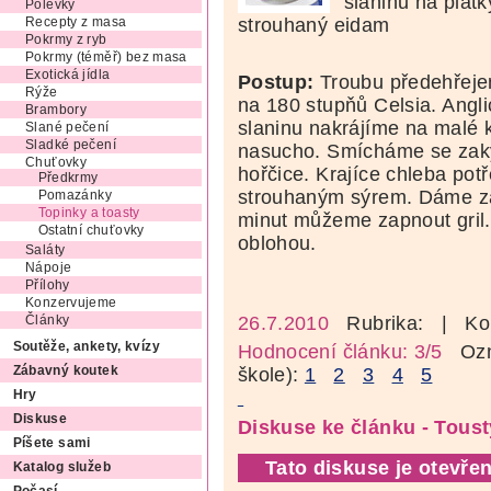
slaninu na plátk
Polévky
strouhaný eidam
Recepty z masa
Pokrmy z ryb
Pokrmy (téměř) bez masa
Exotická jídla
Postup:
Troubu předehřej
Rýže
na 180 stupňů Celsia. Angl
Brambory
slaninu nakrájíme na malé 
Slané pečení
Sladké pečení
nasucho. Smícháme se zak
Chuťovky
hořčice. Krajíce chleba po
Předkrmy
strouhaným sýrem. Dáme za
Pomazánky
Topinky a toasty
minut můžeme zapnout gril
Ostatní chuťovky
oblohou.
Saláty
Nápoje
Přílohy
Konzervujeme
26.7.2010
Rubrika:
| Ko
Články
Soutěže, ankety, kvízy
Hodnocení článku: 3/5
Ozná
škole):
1
2
3
4
5
Zábavný koutek
Hry
Diskuse
Diskuse ke článku - Toust
Píšete sami
Tato diskuse je otevřen
Katalog služeb