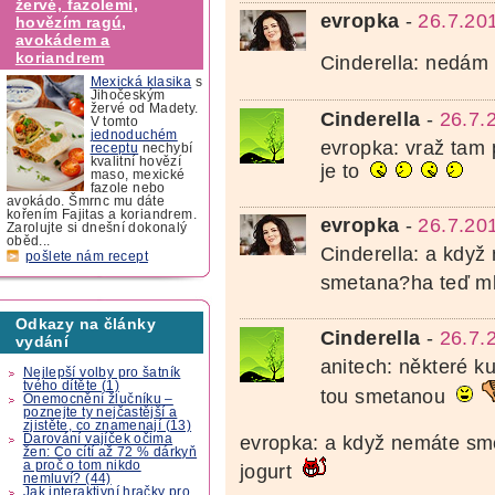
žervé, fazolemi,
evropka
-
26.7.20
hovězím ragú,
avokádem a
koriandrem
Cinderella: nedám 
Mexická klasika
s
Jihočeským
žervé od Madety.
Cinderella
-
26.7.
V tomto
jednoduchém
evropka: vraž tam 
receptu
nechybí
kvalitní hovězí
je to
maso, mexické
fazole nebo
avokádo. Šmrnc mu dáte
kořením Fajitas a koriandrem.
evropka
-
26.7.20
Zarolujte si dnešní dokonalý
oběd...
Cinderella: a když 
pošlete nám recept
smetana?ha teď m
Odkazy na články
Cinderella
-
26.7.
vydání
anitech: některé k
Nejlepší volby pro šatník
tvého dítěte (1)
tou smetanou
Onemocnění žlučníku –
poznejte ty nejčastější a
zjistěte, co znamenají (13)
evropka: a když nemáte sm
Darování vajíček očima
žen: Co cítí až 72 % dárkyň
a proč o tom nikdo
jogurt
nemluví? (44)
Jak interaktivní hračky pro