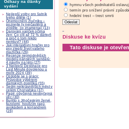
Odkazy na články
hymnu všech podnikatelů oslavují
vydání
termín pro snížení právní způsobi
Nejlepší volby pro šatník
hrdelní trest – trest smrti
tvého dítěte (1)
Onemocnění žlučníku –
poznejte ty nejčastější a
zjistěte, co znamenají (13)
Darování vajíček očima
žen: Co cítí až 72 % dárkyň
Diskuse ke kvízu
a proč o tom nikdo
nemluví? (44)
Jak interaktivní hračky pro
Tato diskuse je otevřen
psy zlepší život vašeho
mazlíčka (26)
Recenze nejmódnějších
modelů pánských sandálů:
4 návrhy na léto (27)
3 Nejlepší Destinace pro
Last Minute dovolenou u
moře 2024 (39)
Ozdobte se s grácii:
Průvodce výběrem
dámských doplňků (55)
Sedm nejkrásnějších měst v
celém Chorvatsku (37)
Papír, obyčejná neobyčejná
věc (30)
Buritto s Jihočeským žervé,
fazolemi, hovězím ragú,
avokádem a koriandrem
(16)