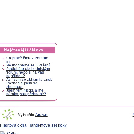
Nejčtenější články
Co právě čtete? Poraďte
mi...
Neshodneme se u vaření
Podléháte obchodnickým
fíglům, nebo si na vás
nepřijdou?
Asi jsem se zbláznila aneb
Rozhodla jsem se
zhubnout.
Jsem feministka a mé
nároky jsou přehnané?
Vytvořilo
Anawe
Plastová okna
,
Tandemové seskoky