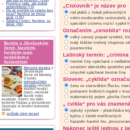
Prosím o radu, jak získat
„Cistovník“ je název pro
sebevědomí (70)
Dá se vydržet ve vztahu bez
rod ptáků z čeledi pěnicovitých
sexu? Nechce se mnou
spát. (135)
velmi erudovaného cestovatele, j
Šikana v práci. Nevíme, co
speciální cisternu vozící sypké 
dělat. (69)
Označením „cenobita“ r
velký cenový propad výrobků, kte
malý klášter tvořený skupinou ce
Buritto s Jihočeským
žervé, fazolemi,
poustevníka
hovězím ragú,
Latinský termín: „crimin
avokádem a
trestné činy spáchané z nedbalos
koriandrem
označení dámského spodního prá
Mexická klasika
s
Jihočeským
úmyslně spáchané trestné činy
žervé od Madety.
Slovem: „cyklida“ označ
V tomto
jednoduchém
receptu
nechybí
ženu ve starověkém Řecku, která
kvalitní hovězí
postavení květních orgánů v kruz
maso, mexické
fazole nebo
matematický pojem „plocha čtvrt
avokádo. Šmrnc mu dáte
„ cvikla“ pro vás znamen
kořením Fajitas a koriandrem.
Zarolujte si dnešní dokonalý
oběd...
optický výrobek – předchůdce brý
pošlete nám recept
bylinu z čeledi merlíkovitých
hazardní karetní hru, provozovan
Nakonec ještě jednou z la