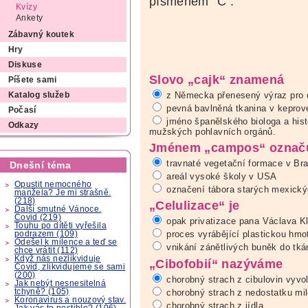
písmenem "C".
Kvízy
Ankety
Zábavný koutek
Hry
Diskuse
Slovo „cajk“ znamená
Píšete sami
z Německa přenesený výraz pro o
Katalog služeb
pevná bavlněná tkanina v keprov
Počasí
jméno španělského biologa a hist
Odkazy
mužských pohlavních orgánů.
Jménem „campos“ označ
travnaté vegetační formace v Braz
Dnešní téma
areál vysoké školy v USA
Opustit nemocného
označení tábora starých mexický
manžela? Je mi strašně.
(218)
„Celulizace“ je
Další smutné Vánoce.
Covid (219)
opak privatizace pana Václava K
Touhu po dítěti vyřešila
proces vyrábějící plastickou hmo
podrazem (109)
Odešel k milence a teď se
vnikání zánětlivých buněk do tká
chce vrátit (112)
Když nás nezlikviduje
„Cibofobií“ nazýváme
Covid, zlikvidujeme se sami
(200)
chorobný strach z cibulovin vyv
Jak nebýt nesnesitelná
tchyně? (105)
chorobný strach z nedostatku mil
Koronavirus a nouzový stav.
chorobný strach z jídla
Jak vás to postihlo? (106)