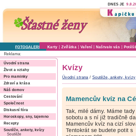
DNES JE
9.8.
FOTOGALERIE
Karty
Zvířátka
Vaření
Naštvalo vás
Potěši
Reklama:
Úvodní strana
Kvízy
Život a vztahy
Pro maminky
Úvodní strana
/
Soutěže, ankety, kvízy
Zdraví a krása
Náš domov
Cestování
Mamencův kvíz na Cé
Společnost
Tak, milé dámy. Máme tady
Diskusní fóra
sobotu a s ní již tradičně da
Horoskopy, sny, tajemno
Mamencův kvíz na cizí slov
Recepty
Tentokrát se budete potit s
Soutěže, ankety, kvízy
Soutěže