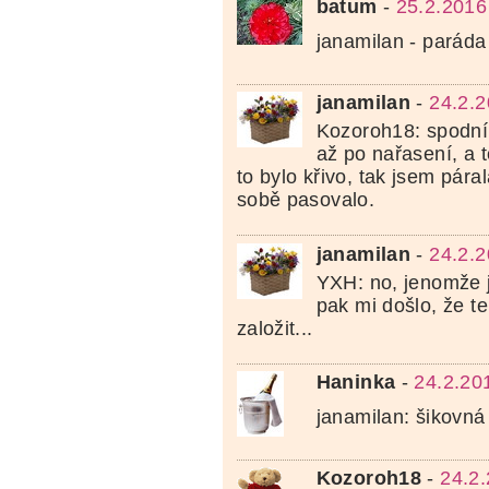
batum
-
25.2.2016
janamilan - paráda
janamilan
-
24.2.2
Kozoroh18: spodní 
až po nařasení, a t
to bylo křivo, tak jsem páral
sobě pasovalo.
janamilan
-
24.2.2
YXH: no, jenomže j
pak mi došlo, že t
založit...
Haninka
-
24.2.20
janamilan: šikovn
Kozoroh18
-
24.2