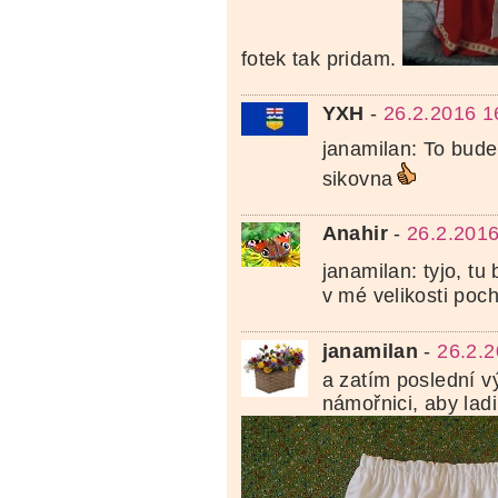
fotek tak pridam.
YXH
-
26.2.2016 1
janamilan: To bud
sikovna
Anahir
-
26.2.2016
janamilan: tyjo, tu
v mé velikosti poc
janamilan
-
26.2.2
a zatím poslední v
námořnici, aby ladi