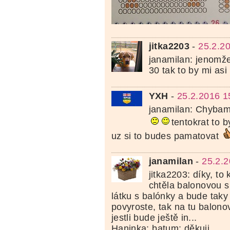
jitka2203
-
25.2.2
janamilan: jenomže
30 tak to by mi asi
YXH
-
25.2.2016 1
janamilan: Chybami
tentokrat to b
uz si to budes pamatovat
janamilan
-
25.2.2
jitka2203: díky, t
chtěla balonovou su
látku s balónky a bude taky
povyroste, tak na tu balono
jestli bude ještě in...
Haninka: batum: děkuji