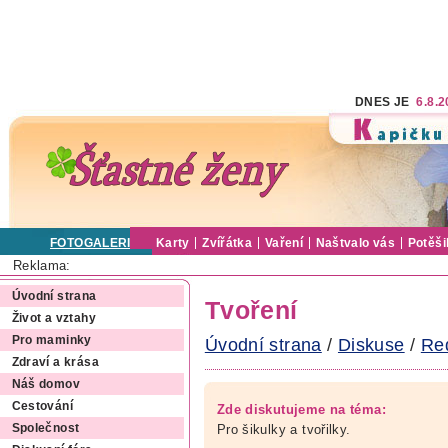
DNES JE
6.8.
FOTOGALERIE
Karty
Zvířátka
Vaření
Naštvalo vás
Potěši
Reklama:
Úvodní strana
Tvoření
Život a vztahy
Pro maminky
Úvodní strana
/
Diskuse
/
Re
Zdraví a krása
Náš domov
Cestování
Zde diskutujeme na téma:
Pro šikulky a tvořilky.
Společnost