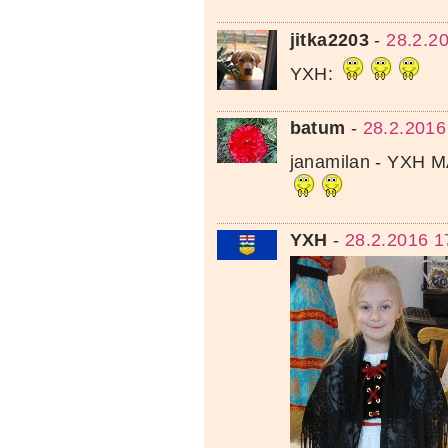
jitka2203
-
28.2.2
YXH:
batum
-
28.2.2016
janamilan - YXH
YXH
-
28.2.2016 1