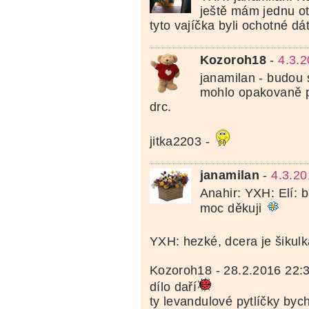
ještě mám jednu ot
tyto vajíčka byli ochotné dá
Kozoroh18
-
4.3.
janamilan - budou 
mohlo opakovaně pl
drc.
jitka2203 -
janamilan
-
4.3.20
Anahir: YXH: Elí: 
moc děkuji
YXH: hezké, dcera je šikul
Kozoroh18 - 28.2.2016 22:38
dílo daří
ty levandulové pytlíčky byc