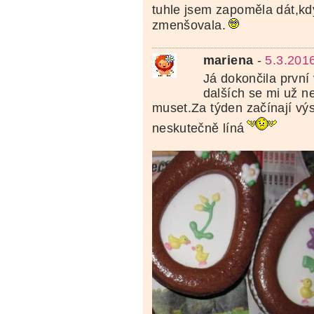
tuhle jsem zapoměla dát,kd
zmenšovala.
mariena
-
5.3.201
Já dokončila první
dalších se mi už n
muset.Za týden začínají výs
neskutečně líná