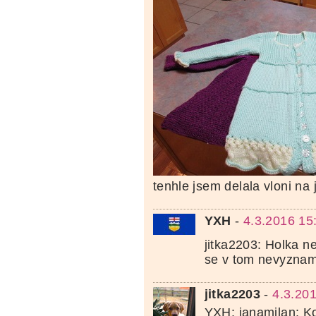
tenhle jsem delala vloni na 
YXH
-
4.3.2016 15
jitka2203: Holka 
se v tom nevyznam
jitka2203
-
4.3.20
YXH: janamilan: K