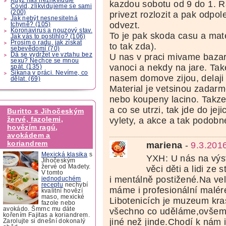
kazdou sobotu od 9 do 1. 
Covid, zlikvidujeme se sami
(200)
privezt rozlozit a pak odpol
Jak nebýt nesnesitelná
odvezt.
tchyně? (105)
Koronavirus a nouzový stav.
To je pak skoda casu a mat
Jak vás to postihlo? (106)
Prosím o radu, jak získat
to tak zda).
sebevědomí (70)
Dá se vydržet ve vztahu bez
U nas v praci mivame bazar
sexu? Nechce se mnou
vanoci a nekdy na jare. Take 
spát. (135)
Šikana v práci. Nevíme, co
nasem domove zijou, delaji 
dělat. (69)
Material je vetsinou zadarm
nebo koupeny lacino. Takze
a co se utrzi, tak jde do jej
Buritto s Jihočeským
žervé, fazolemi,
vylety, a akce a tak podobn
hovězím ragú,
avokádem a
koriandrem
mariena
-
9.3.201
Mexická klasika
s
YXH: U nás na výs
Jihočeským
žervé od Madety.
věci děti a lidi ze
V tomto
i mentálně postižené.Na ve
jednoduchém
receptu
nechybí
máme i profesionální malér
kvalitní hovězí
maso, mexické
Libotenicích je muzeum kra
fazole nebo
avokádo. Šmrnc mu dáte
všechno co uděláme,ovšem 
kořením Fajitas a koriandrem.
jiné než jinde.Chodí k nám i
Zarolujte si dnešní dokonalý