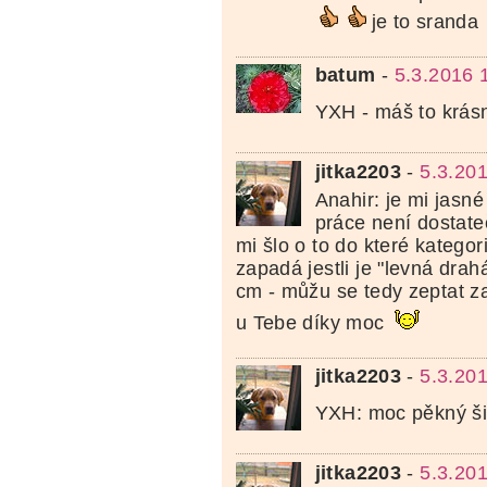
je to sranda
batum
-
5.3.2016 
YXH - máš to krás
jitka2203
-
5.3.20
Anahir: je mi jasn
práce není dostate
mi šlo o to do které katego
zapadá jestli je "levná drah
cm - můžu se tedy zeptat za 
u Tebe díky moc
jitka2203
-
5.3.20
YXH: moc pěkný š
jitka2203
-
5.3.20