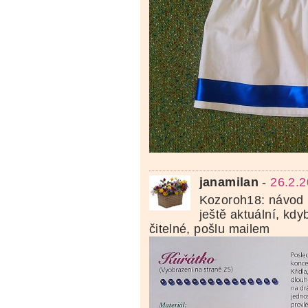
janamilan
-
26.2.2
Kozoroh18: návod n
ještě aktuální, kd
čitelné, pošlu mailem