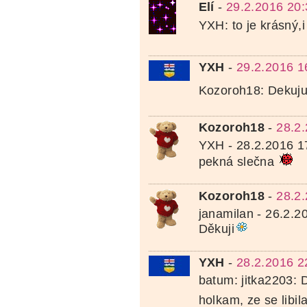
Elí
-
29.2.2016 20:
YXH: to je krásný,
YXH
-
29.2.2016 1
Kozoroh18: Dekuj
Kozoroh18
-
28.2
YXH - 28.2.2016 1
pekná slečna
Kozoroh18
-
28.2
janamilan - 26.2.2
Děkuji
YXH
-
28.2.2016 2
batum: jitka2203: 
holkam, ze se libil