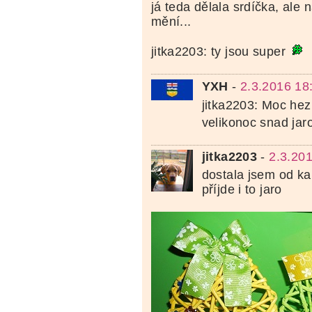
já teda dělala srdíčka, ale 
mění...
jitka2203: ty jsou super
YXH
-
2.3.2016 18
jitka2203: Moc he
velikonoc snad jaro
jitka2203
-
2.3.20
dostala jsem od k
příjde i to jaro