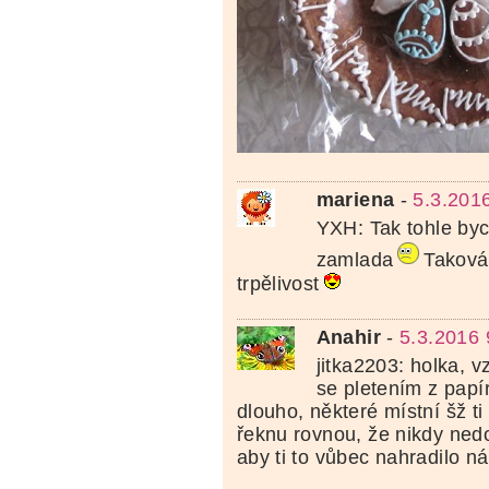
mariena
-
5.3.201
YXH: Tak tohle byc
zamlada
Taková
trpělivost
Anahir
-
5.3.2016 
jitka2203: holka, 
se pletením z papí
dlouho, některé místní šž ti t
řeknu rovnou, že nikdy nedo
aby ti to vůbec nahradilo ná