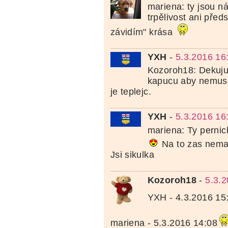
mariena: ty jsou 
trpělivost ani předs
závidím" krása
YXH
-
5.3.2016 16
Kozoroh18: Dekuju 
kapucu aby nemusel
je teplejc.
YXH
-
5.3.2016 16
mariena: Ty perni
Na to zas nemam
Jsi sikulka
Kozoroh18
-
5.3.2
YXH - 4.3.2016 15
mariena - 5.3.2016 14:08