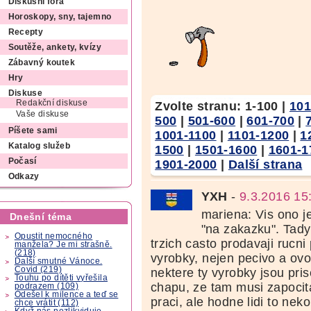
Diskusní fóra
Horoskopy, sny, tajemno
Recepty
Soutěže, ankety, kvízy
Zábavný koutek
Hry
Diskuse
Redakční diskuse
Zvolte stranu:
1-100
|
101
Vaše diskuse
500
|
501-600
|
601-700
|
Píšete sami
1001-1100
|
1101-1200
|
1
Katalog služeb
1500
|
1501-1600
|
1601-1
Počasí
1901-2000
|
Další strana
Odkazy
YXH
-
9.3.2016 15
mariena: Vis ono je
Dnešní téma
"na zakazku". Tad
Opustit nemocného
trzich casto prodavaji rucni
manžela? Je mi strašně.
(218)
vyrobky, nejen pecivo a ovo
Další smutné Vánoce.
Covid (219)
nektere ty vyrobky jsou pri
Touhu po dítěti vyřešila
chapu, ze tam musi zapocita
podrazem (109)
Odešel k milence a teď se
praci, ale hodne lidi to nek
chce vrátit (112)
Když nás nezlikviduje