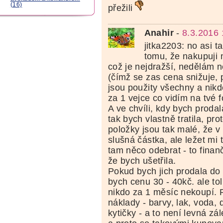
(16)
přežili
Anahir
-
8.3.2016 
jitka2203: no asi t
tomu, že nakupuji
což je nejdražší, nedělám 
(čímž se zas cena snižuje,
jsou použity všechny a nikd
za 1 vejce co vidím na tvé 
A ve chvíli, kdy bych prodal
tak bych vlastně tratila, pr
položky jsou tak malé, že v
slušná částka, ale ležet mi
tam něco odebrat - to fina
že bych ušetřila.
Pokud bych jich prodala do
bych cenu 30 - 40kč. ale tol
nikdo za 1 měsíc nekoupí. 
náklady - barvy, lak, voda, d
kytičky - a to není levná zál