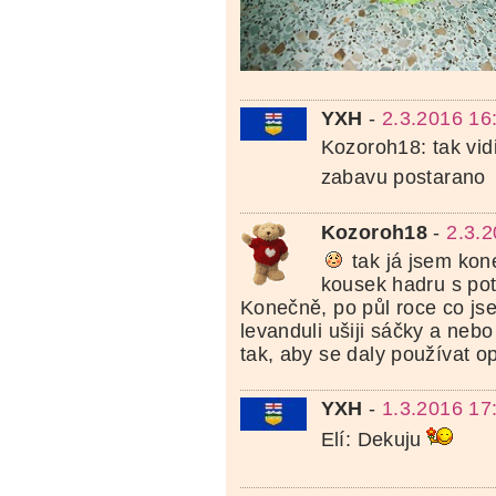
YXH
-
2.3.2016 16
Kozoroh18: tak vi
zabavu postarano
Kozoroh18
-
2.3.
tak já jsem kon
kousek hadru s pot
Konečně, po půl roce co js
levanduli ušiji sáčky a nebo
tak, aby se daly používat 
YXH
-
1.3.2016 17
Elí: Dekuju