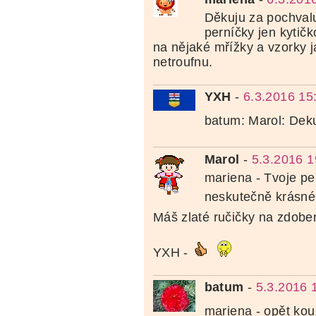
Děkuju za pochvalu
perníčky jen kytič
na nějaké mřížky a vzorky ja
netroufnu.
YXH
-
6.3.2016 15
batum: Marol: Dek
Marol
-
5.3.2016 1
mariena - Tvoje pe
neskutečně krásn
Máš zlaté ručičky na zdobe
YXH -
batum
-
5.3.2016 
mariena - opět kou