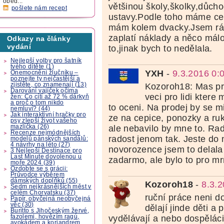
oběd...
většinou školy,školky,důcho
pošlete nám recept
ustavy.Podle toho máme cen
mám kolem dvacky.Jsem rá
zaplatí náklady a něco mál
Odkazy na články
vydání
to,jinak bych to nedělala.
Nejlepší volby pro šatník
tvého dítěte (1)
YXH
-
9.3.2016 0:
Onemocnění žlučníku –
poznejte ty nejčastější a
zjistěte, co znamenají (13)
Kozoroh18: Mas pr
Darování vajíček očima
veci pro lidi ktere
žen: Co cítí až 72 % dárkyň
a proč o tom nikdo
to oceni. Na prodej by se m
nemluví? (44)
Jak interaktivní hračky pro
ze na cepice, ponozky a ruk
psy zlepší život vašeho
mazlíčka (26)
ale nebavilo by mne to. R
Recenze nejmódnějších
radost jenom tak. Jeste do
modelů pánských sandálů:
4 návrhy na léto (27)
novorozence jsem to delala 
3 Nejlepší Destinace pro
Last Minute dovolenou u
zadarmo, ale bylo to pro m
moře 2024 (39)
Ozdobte se s grácii:
Průvodce výběrem
dámských doplňků (55)
Kozoroh18
-
8.3.
Sedm nejkrásnějších měst v
celém Chorvatsku (37)
ruční práce neni d
Papír, obyčejná neobyčejná
věc (30)
dělají jinde děti a 
Buritto s Jihočeským žervé,
fazolemi, hovězím ragú,
vydělávají a nebo dospěláci
avokádem a koriandrem