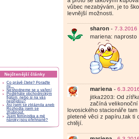
a proto se takovými kupov
vůbec nezabývám, je to šk
levnější možnosti.
sharon
-
7.3.2016
mariena: naprosto l
Nejčtenější články
Co právě čtete? Poraďte
mi...
mariena
-
6.3.201
Neshodneme se u vaření
Podléháte obchodnickým
jitka2203: Od zítř
fíglům, nebo si na vás
nepřijdou?
začíná velikonoční
Asi jsem se zbláznila aneb
Rozhodla jsem se
lovosického stacionáře tam 
zhubnout.
pletené věci z papíru,tak ti
Jsem feministka a mé
nároky jsou přehnané?
chtějí.
mariena
-
6.3.201