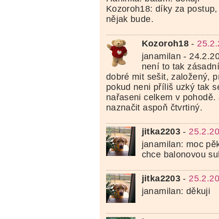
Kozoroh18: díky za postup, j
nějak bude.
Kozoroh18
-
25.2
janamilan - 24.2.2
není to tak zásadní
dobré mit sešit, založený, p
pokud neni příliš uzký tak se
nařaseni celkem v pohodě. J
naznačit aspoň čtvrtiný.
jitka2203
-
25.2.2
janamilan: moc pě
chce balonovou su
jitka2203
-
25.2.2
janamilan: děkuji