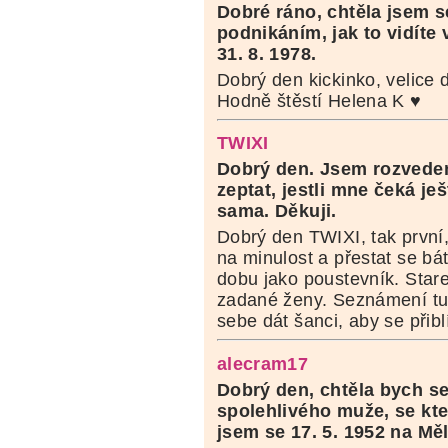
Dobré ráno,
chtěla jsem s
podnikáním, jak to vidíte 
31. 8. 1978.
Dobrý den kickinko, velice 
Hodně štěstí Helena K ♥
TWIXI
Dobrý den. Jsem rozvedená
zeptat, jestli mne čeká je
sama. Děkuji.
Dobrý den TWIXI, tak první
na minulost a přestat se bá
dobu jako poustevník. Star
zadané ženy. Seznámení tu
sebe dát šanci, aby se přibl
alecram17
Dobrý den, chtěla bych se
spolehlivého muže, se kte
jsem se 17. 5. 1952 na Mě