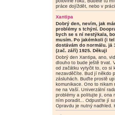
polovině roku, Budete tu m
práce dojíždět, nebo v prác
Xantipa
Dobrý den, nevím, jak má
problémy s tchýní. Doopra
bych se s ní nestýkala, b
musím. Po jakémkoli (i tel
dostávám do normálu. já 
(zač. září) 1925. Děkuji
Dobrý den Xantipa, ano, vidí
dlouho to bude ještě trvat.
od začátku vytyčit to, co si
nezavděčíte. Bud jí někdo 
zásluhách. Buďte prostě up
komunikace. Ono to nikam n
ne na Vaší. Univerzální rada
problémy a politujte ji, on
ním poradit... Odpusťte jí 
Opravdu je nutný nadhled. 