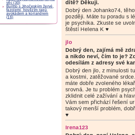
dítě?
Děkuji.
věc (30)
Buritto s Jihočeským žervé,
Dobrý den Johanko74, těhot
fazolemi, hovězím ragú,
avokádem a koriandrem
později. Máte tu poradu s l
(16)
je psychika. Zkuste se uvoln
štěstí Helena K ♥
jlo
Dobrý den, zajímá mě zdr
a nikdo neví, čím to je? Z
odesílám z adresy své ka
Dobrý den jlo, z minulosti
a kostmi, zatěžované srdce.
máte dobře zvoleného lékaře,
srovná. Je tu problém psych
zklidnit celé zažívání a hl
Vám sem přichází řešení uro
takový menší problém, dobř
♥
Irena123