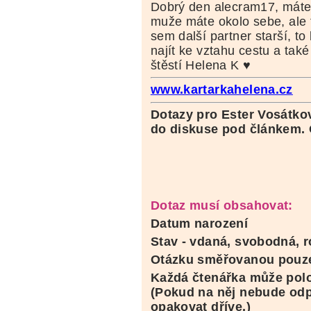
Dobrý den alecram17, máte
muže máte okolo sebe, ale 
sem další partner starší, to
najít ke vztahu cestu a tak
štěstí Helena K ♥
www.kartarkahelena.cz
Dotazy pro Ester Vosátko
do
diskuse pod článkem. O
Dotaz musí obsahovat:
Datum narození
Stav - vdaná, svobodná, r
Otázku směřovanou pouze
Každá čtenářka může polo
(Pokud na něj nebude od
opakovat dříve.)