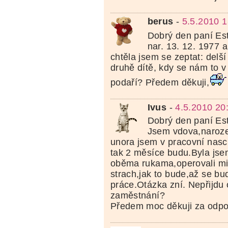
berus
-
5.5.2010 1
Dobrý den paní Est
nar. 13. 12. 1977 
chtěla jsem se zeptat: delš
druhě dítě, kdy se nám to v
podaří? Předem děkuji,
Ivus
-
4.5.2010 20
Dobrý den paní Est
Jsem vdova,naroze
unora jsem v pracovní nasch
tak 2 měsíce budu.Byla jse
oběma rukama,operovali mi
strach,jak to bude,až se bu
práce.Otázka zní. Nepřijdu 
zaměstnání?
Předem moc děkuji za odpo