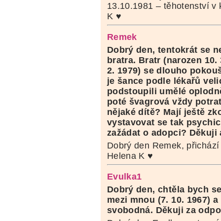
13.10.1981 – těhotenství v
K ♥
Remek
Dobrý den, tentokrát se n
bratra. Bratr (narozen 10.
2. 1979) se dlouho pokou
je šance podle lékařů veli
podstoupili umělé oplodně
poté švagrová vždy potrat
nějaké dítě? Mají ještě z
vystavovat se tak psychick
zažádat o adopci? Děkuji 
Dobrý den Remek, přichází 
Helena K ♥
Evulka1
Dobrý den, chtěla bych se 
mezi mnou (7. 10. 1967) a
svobodná. Děkuji za odpo