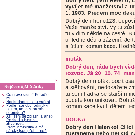
Dobrý den, paní Heleno, c
vyvíjet mé manželství a fi
1. 1983. Předem moc děkuj
Dobrý den Ireno123, odpoví
Vaše manželství. Vy tu zůs
tu vidím někde na cestě. Bu
ohledne dětí a zázemí. Je 
a útlum komunikace. Hodně
moták
Dobrý den, ráda bych vědě
rozvod. Já 20. 10. 74, man
Dobrý den moták, pocit osa
Nejčtenější články
a stěhování, nedokážete změ
tu sem hádka se starším m
Co právě čtete? Poraďte
mi...
budete komunikovat. Bohuže
Neshodneme se u vaření
komunikace kvuli dětem. Ho
Podléháte obchodnickým
fíglům, nebo si na vás
nepřijdou?
Asi jsem se zbláznila aneb
DODKA
Rozhodla jsem se
zhubnout.
Dobry den Helenko! CHci se
Jsem feministka a mé
nároky jsou přehnané?
zustaneme nebo ne! Od n