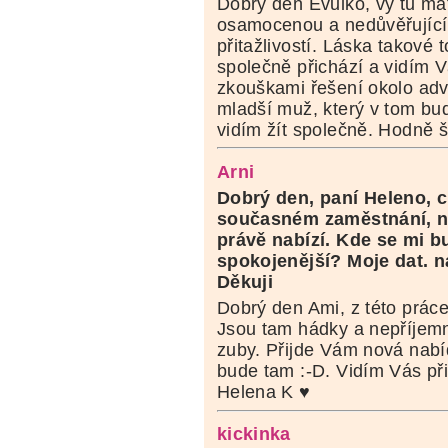
Dobrý den Evulko, vy tu mát
osamocenou a nedůvěřující.
přitažlivostí. Láska takové
společně přichází a vidím 
zkouškami řešení okolo adv
mladší muž, který v tom bud
vidím žít společně. Hodně š
Arni
Dobrý den, paní Heleno, ch
současném zaměstnání, ne
právě nabízí. Kde se mi b
spokojenější? Moje dat. nar
Děkuji
Dobrý den Ami, z této prác
Jsou tam hádky a nepříjemn
zuby. Přijde Vám nová nabíd
bude tam :-D. Vidím Vás při
Helena K ♥
kickinka