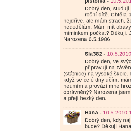
pistolka
-
10.5.20
Dobrý den, studuj
roční dítě. Chtěla 
nejdříve, ale mám strach, ž
nedodělám. Mám mít obavy 
miminkem počkat? Děkuji. 
Narozena 6.5.1986
Sla382
-
10.5.2010
Dobrý den, ve svýc
připravuji na závě
(státnice) na vysoké škole. 
když se celé dny učím, mám 
neumím a provází mne hroz
oprávněný? Narozena jsem 
a přeji hezký den.
Hana
-
10.5.2010 
Dobrý den, kdy naj
bude? Děkuji Hana