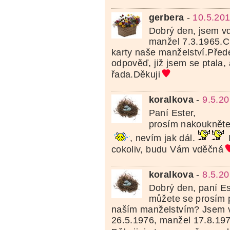
gerbera
-
10.5.201
Dobrý den, jsem vd
manžel 7.3.1965.Ch
karty naše manželství.Před
odpověď, již jsem se ptala,
řada.Děkuji
koralkova
-
9.5.20
Paní Ester,
prosím nakoukněte
, nevím jak dál.
D
cokoliv, budu Vám vděčná
koralkova
-
8.5.20
Dobrý den, paní Es
můžete se prosím po
naším manželstvím? Jsem v
26.5.1976, manžel 17.8.197