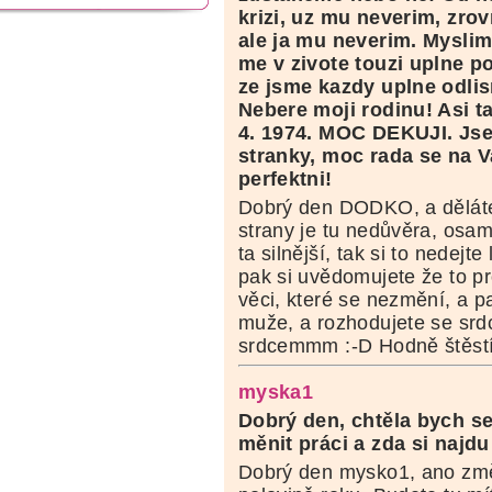
krizi, uz mu neverim, zrov
ale ja mu neverim. Myslim
me v zivote touzi uplne 
ze jsme kazdy uplne odlis
Nebere moji rodinu! Asi ta
4. 1974. MOC DEKUJI. Jsem
stranky, moc rada se na Va
perfektni!
Dobrý den DODKO, a děláte
strany je tu nedůvěra, osamo
ta silnější, tak si to nedejte
pak si uvědomujete že to p
věci, které se nezmění, a p
muže, a rozhodujete se srdc
srdcemmm :-D Hodně štěstí
myska1
Dobrý den,
chtěla bych se
měnit práci a zda si najdu
Dobrý den mysko1, ano změn