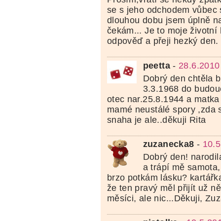
se s jeho odchodem vůbec s
dlouhou dobu jsem úplně n
čekám... Je to moje životní 
odpověď a přeji hezký den.
peetta
-
28.6.2010
Dobrý den chtěla b
3.3.1968 do budouc
otec nar.25.8.1944 a matka
mamé neustálé spory ,zda s
snaha je ale..děkuji Rita
zuzanecka8
-
10.5
Dobrý den! narodil
a trápí mě samota,
brzo potkám lásku? kartářk
že ten pravý měl přijít už 
měsíci, ale nic...Děkuji, Zu