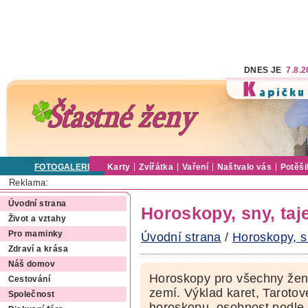
DNES JE
7.8.
FOTOGALERIE
Karty
Zvířátka
Vaření
Naštvalo vás
Potěši
Reklama:
Úvodní strana
Horoskopy, sny, ta
Život a vztahy
Pro maminky
Úvodní strana
/
Horoskopy, s
Zdraví a krása
Náš domov
Horoskopy pro všechny ženy
Cestování
zemí. Výklad karet, Tarotov
Společnost
horoskopu, osobnost podle 