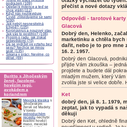
otázky vycházet ob týden
podrazem (109)
přečíst a nové dotazy vkl
Odešel k milence a teď se
chce vrátit (112)
Když nás nezlikviduje
Covid, zlikvidujeme se sami
Odpovědi - tarotové kart
(200)
Jak nebýt nesnesitelná
Glacová
tchyně? (105)
Koronavirus a nouzový stav.
Dobrý den, Helenko, začal
Jak vás to postihlo? (106)
Prosím o radu, jak získat
marketinku a chtěla bych s
sebevědomí (70)
Dá se vydržet ve vztahu bez
dařit, nebo je to pro mne 
sexu? Nechce se mnou
16. 2. 1957.
spát. (135)
Šikana v práci. Nevíme, co
Dobrý den Glacová, podniká
dělat. (69)
přijde Vám zkouška – jednán
projdete a budete dál pokra
mladým mužem, který Vám v
Buritto s Jihočeským
žervé, fazolemi,
zvolila jste si velice dobře
hovězím ragú,
avokádem a
Ket
koriandrem
Mexická klasika
s
dobrý den, já 8. 1. 1979, 
Jihočeským
zeptat, jak to vypadá s n
žervé od Madety.
V tomto
děkuji
jednoduchém
receptu
nechybí
Dobrý den Ket, ohledně fina
kvalitní hovězí
maso, mexické