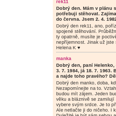
rek11
Dobrý den.
Mám v plánu si
potřebuji stěhovat. Zajíma
do června. Jsem 2. 4. 198
Dobrý den rek11, ano, poříz
spojené stěhování. Průběžn
ty opatrně, musíte je poctiv
nepříjemnost. Jinak už jste
Helena K ♥
manka
Dobrý den, paní Helenko,
3. 7. 1984, já 18. 7. 1963
a najde toho pravého? Dě
Dobrý den manko, doba, kdy
Nezapomínejte na to. Vzta
budou mít zájem. Jeden bud
věku a bláznivě se zamiluj
vybere svým srdce. Je to př
Ale netlačte ji do ničeho. I
Duležité je být sám sebou a