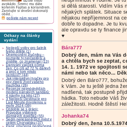
neupřímnost v rodině. Je tu
fazole nebo
avokádo. Šmrnc mu dáte
si dělá starosti. Vidím Vás
kořením Fajitas a koriandrem.
Zarolujte si dnešní dokonalý
nějakých splátek. Situace 
oběd...
nějakou nepříjemnost na ces
pošlete nám recept
dobře to dopadne. Je tu kv
ale opravdu se ty finance j
♥
Odkazy na články
vydání
Bára777
Nejlepší volby pro šatník
tvého dítěte (1)
Dobrý den, mám na Vás do
Onemocnění žlučníku –
poznejte ty nejčastější a
a chtěla bych se zeptat, 
zjistěte, co znamenají (13)
Darování vajíček očima
14. 1. 1972 ve spojitosti
žen: Co cítí až 72 % dárkyň
a proč o tom nikdo
námi nebo tak něco... Děk
nemluví? (44)
Jak interaktivní hračky pro
Dobrý den Báro777, bohuže
psy zlepší život vašeho
k Vám. Je tu ještě jedna žen
mazlíčka (26)
Recenze nejmódnějších
nadšená, tak postupně přij
modelů pánských sandálů:
4 návrhy na léto (27)
hádka. Toto nebude Váš živo
3 Nejlepší Destinace pro
Last Minute dovolenou u
záležitosti. Hodně štěstí H
moře 2024 (39)
Ozdobte se s grácii:
Průvodce výběrem
Johanka74
dámských doplňků (55)
Sedm nejkrásnějších měst v
Dobrý den,
žena 10.5.197
celém Chorvatsku (37)
Papír, obyčejná neobyčejná