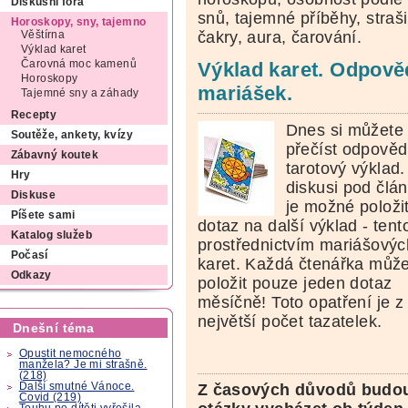
Diskusní fóra
snů, tajemné příběhy, straši
Horoskopy, sny, tajemno
čakry, aura, čarování.
Věštírna
Výklad karet
Čarovná moc kamenů
Výklad karet. Odpověd
Horoskopy
mariášek.
Tajemné sny a záhady
Recepty
Dnes si můžete
Soutěže, ankety, kvízy
přečíst odpověd
Zábavný koutek
tarotový výklad.
Hry
diskusi pod člá
Diskuse
je možné položi
Píšete sami
dotaz na další výklad - tent
Katalog služeb
prostřednictvím mariášovýc
Počasí
karet. Každá čtenářka můž
Odkazy
položit pouze jeden dotaz
měsíčně! Toto opatření je z
největší počet tazatelek.
Dnešní téma
Opustit nemocného
manžela? Je mi strašně.
(218)
Další smutné Vánoce.
Z časových důvodů budou
Covid (219)
Touhu po dítěti vyřešila