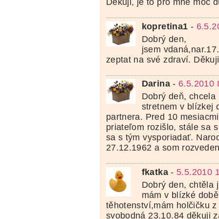
Děkuji, je to pro mně moc d
kopretina1
-
6.5.2
Dobrý den,
jsem vdaná,nar.17.
zeptat na své zdraví. Děku
Darina
-
6.5.2010 
Dobrý deň, chcela 
stretnem v blízkej
partnera. Pred 10 mesiacm
priateľom rozišlo, stále sa 
sa s tým vysporiadať. Naro
27.12.1962 a som rozveden
fkatka
-
5.5.2010 
Dobrý den, chtěla j
mám v blízké době
těhotenství,mám holčičku z
svobodná 23.10.84 děkuji 