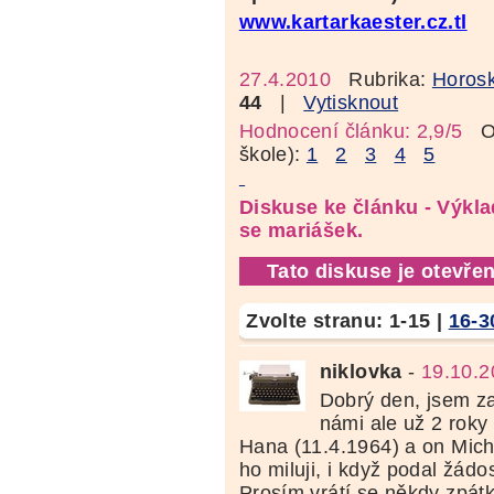
www.kartarkaester.cz.tl
27.4.2010
Rubrika:
Horosk
44
|
Vytisknout
Hodnocení článku: 2,9/5
Oz
škole):
1
2
3
4
5
Diskuse ke článku - Výkla
se mariášek.
Tato diskuse je otevřen
Zvolte stranu:
1-15
|
16-3
niklovka
-
19.10.2
Dobrý den, jsem z
námi ale už 2 roky 
Hana (11.4.1964) a on Mich
ho miluji, i když podal žádo
Prosím,vrátí se někdy zpá