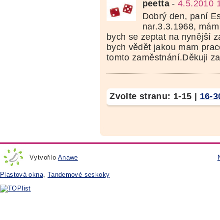
peetta
-
4.5.2010 
Dobrý den, paní E
nar.3.3.1968, mám 
bych se zeptat na nynější 
bych vědět jakou mam prac
tomto zaměstnání.Děkuji z
Zvolte stranu:
1-15
|
16-3
Vytvořilo
Anawe
Plastová okna
,
Tandemové seskoky