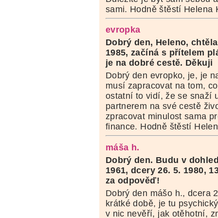
sami. Hodně štěstí Helena 
evropka
Dobrý den, Heleno, chtěla 
1985, začíná s přítelem pl
je na dobré cestě. Děkuji
Dobrý den evropko, je, je n
musí zapracovat na tom, co
ostatní to vidí, že se snaží
partnerem na své cestě živo
zpracovat minulost sama pr
finance. Hodně štěstí Hele
máša h.
Dobrý den.
Budu v dohle
1961, dcery 26. 5. 1980, 1
za odpověď!
Dobrý den mášo h., dcera 2
krátké době, je tu psychick
v nic nevěří, jak otěhotní,