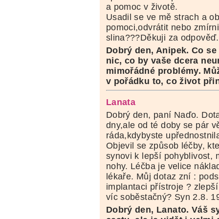
a pomoc v životě.
Usadil se ve mě strach a o
pomoci,odvrátit nebo zmírni
slina???Děkuji za odpověď.
Dobrý den, Anipek. Co se 
nic, co by vaše dcera neu
mimořádné problémy. Může
v pořádku to, co život při
Lanata
Dobrý den, paní Naďo. Dot
dny,ale od té doby se pár v
ráda,kdybyste upřednostnila
Objevil se způsob léčby, k
synovi k lepší pohyblivost,
nohy. Léčba je velice nákla
lékaře. Můj dotaz zní : po
implantaci přístroje ? zlepš
víc soběstačný? Syn 2.8. 1
Dobrý den, Lanato. Váš s