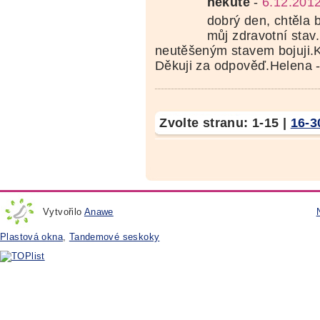
hekute
-
6.12.201
dobrý den, chtěla 
můj zdravotní stav.
neutěšeným stavem bojuji.K
Děkuji za odpověď.Helena -
Zvolte stranu:
1-15
|
16-3
Vytvořilo
Anawe
Plastová okna
,
Tandemové seskoky