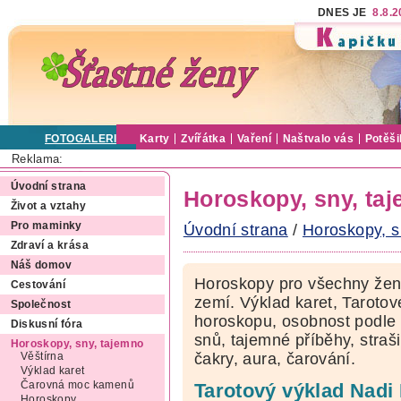
DNES JE
8.8.
FOTOGALERIE
Karty
Zvířátka
Vaření
Naštvalo vás
Potěši
Reklama:
Úvodní strana
Horoskopy, sny, ta
Život a vztahy
Pro maminky
Úvodní strana
/
Horoskopy, s
Zdraví a krása
Náš domov
Horoskopy pro všechny ženy
Cestování
zemí. Výklad karet, Tarotov
Společnost
horoskopu, osobnost podle 
Diskusní fóra
snů, tajemné příběhy, straši
Horoskopy, sny, tajemno
čakry, aura, čarování.
Věštírna
Výklad karet
Čarovná moc kamenů
Tarotový výklad Nadi
Horoskopy