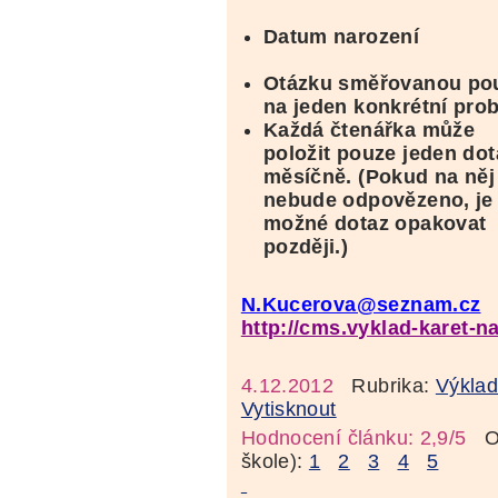
Datum narození
Otázku směřovanou po
na jeden konkrétní pro
Každá čtenářka může
položit pouze jeden dot
měsíčně. (Pokud na něj
nebude odpovězeno, je
možné dotaz opakovat
později.)
N.Kucerova@seznam.cz
http://cms.vyklad-karet-n
4.12.2012
Rubrika:
Výklad
Vytisknout
Hodnocení článku: 2,9/5
Oz
škole):
1
2
3
4
5