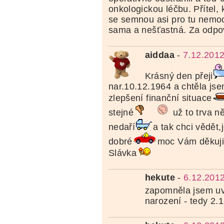
onkologickou léčbu. Přítel, k
se semnou asi pro tu nemo
sama a nešťastná. Za odpov
aiddaa
-
7.12.2012
Krásný den přeji
nar.10.12.1964 a chtěla jse
zlepšení finanční situace
stejné
už to trva ně
nedaří
a tak chci vědět,
dobré
moc Vám děkuji
Slávka
hekute
-
6.12.201
zapomněla jsem uv
narození - tedy 2.