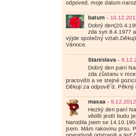
odpoved. moje datum naroz
batum
-
10.12.201
Dobrý den(20.4.19
zda syn 8.4.1977 a
výjde společný vztah.Děkuji
Vánoce.
Stanislava
-
9.12.
Dobrý den paní Naď
zda zůstanu v roc
pracovišti a ve stejné pozic
Děkuji za odpověˇd. Pěkný 
masaa
-
9.12.2012
Hezký den paní Na
vědět jestli budu j
Narodila jsem se 14.10.19
jsem. Mám rakovinu prsu. Pr
operativně odstranili a teď