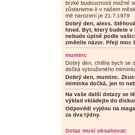
brzké budoucnosti možné s
zůstaneme-li v našem měst
mé narození je 21.7.1979
Dobrý den, alexs. Stěhová
hned. Byt, který budete v
nebude úplně podle vašic
změníte názor. Přeji moc š
muminc
Dobrý den, chtěla bych se z
dočká vytouženého miminka
Dobrý den, muminc. Zkuste
miminka dočká, jen to neb
Na vaše další dotazy se tě
výklad vkládejte do disk
Odpovědi vyjdou na maga
za dva týdny.
Dotaz musí obsahovat: