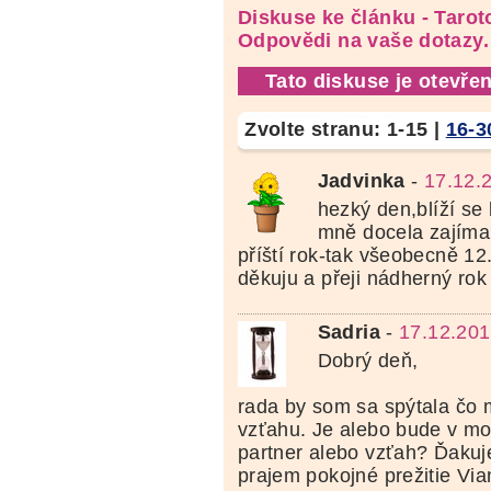
Diskuse ke článku - Taro
Odpovědi na vaše dotazy.
Tato diskuse je otevřen
Zvolte stranu:
1-15
|
16-3
Jadvinka
-
17.12.
hezký den,blíží se
mně docela zajíma
příští rok-tak všeobecně 12
děkuju a přeji nádherný ro
Sadria
-
17.12.201
Dobrý deň,
rada by som sa spýtala čo 
vzťahu. Je alebo bude v mo
partner alebo vzťah? Ďaku
prajem pokojné prežitie Vi