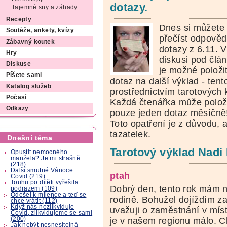
dotazy.
Tajemné sny a záhady
Recepty
Dnes si můžete
Soutěže, ankety, kvízy
přečíst odpověd
Zábavný koutek
dotazy z 6.11. V
Hry
diskusi pod člá
Diskuse
je možné položi
Píšete sami
dotaz na další výklad - tent
Katalog služeb
prostřednictvím tarotových 
Počasí
Každá čtenářka může polož
Odkazy
pouze jeden dotaz měsíčně
Toto opatření je z důvodu, 
tazatelek.
Dnešní téma
Tarotový výklad Nadi 
Opustit nemocného
manžela? Je mi strašně.
(218)
Další smutné Vánoce.
ptah
Covid (219)
Touhu po dítěti vyřešila
Dobrý den, tento rok mám 
podrazem (109)
Odešel k milence a teď se
rodině. Bohužel dojíždím za
chce vrátit (112)
Když nás nezlikviduje
uvažuji o zaměstnání v mís
Covid, zlikvidujeme se sami
(200)
je v našem regionu málo. Ch
Jak nebýt nesnesitelná