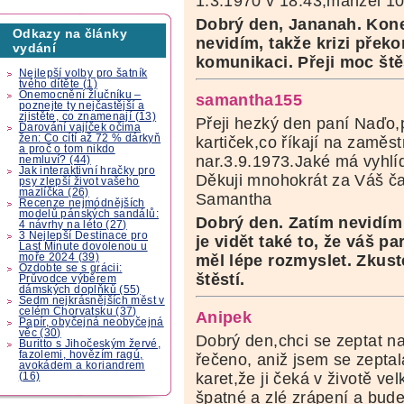
1.3.1970 v 18.43,manžel 1
Dobrý den, Jananah. Kon
Odkazy na články
nevidím, takže krizi překo
vydání
komunikaci. Přeji moc ště
Nejlepší volby pro šatník
tvého dítěte (1)
Onemocnění žlučníku –
samantha155
poznejte ty nejčastější a
zjistěte, co znamenají (13)
Přeji hezký den paní Naďo,
Darování vajíček očima
žen: Co cítí až 72 % dárkyň
kartiček,co říkají na zaměs
a proč o tom nikdo
nar.3.9.1973.Jaké má vyhlíd
nemluví? (44)
Jak interaktivní hračky pro
Děkuji mnohokrát za Váš ča
psy zlepší život vašeho
mazlíčka (26)
Samantha
Recenze nejmódnějších
modelů pánských sandálů:
Dobrý den. Zatím nevidím 
4 návrhy na léto (27)
3 Nejlepší Destinace pro
je vidět také to, že váš p
Last Minute dovolenou u
moře 2024 (39)
měl lépe rozmyslet. Zkust
Ozdobte se s grácii:
štěstí.
Průvodce výběrem
dámských doplňků (55)
Sedm nejkrásnějších měst v
celém Chorvatsku (37)
Anipek
Papír, obyčejná neobyčejná
věc (30)
Dobrý den,chci se zeptat n
Buritto s Jihočeským žervé,
fazolemi, hovězím ragú,
řečeno, aniž jsem se zepta
avokádem a koriandrem
karet,že ji čeká v životě v
(16)
špatné a zlé zrápení a bud