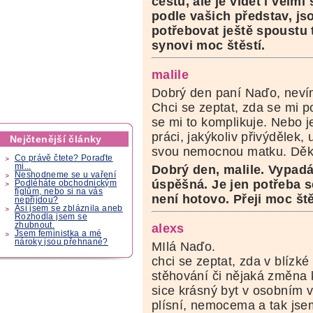
cestu, ale je vidět i velmi
podle vašich představ, js
potřebovat ještě spoustu 
synovi moc štěstí.
malile
Dobrý den paní Naďo, nevím
Chci se zeptat, zda se mi p
se mi to komplikuje. Nebo j
práci, jakýkoliv přivýdělek, 
Nejčtenější články
svou nemocnou matku. Děku
Co právě čtete? Poraďte
mi...
Dobrý den, malile. Vypadá
Neshodneme se u vaření
úspěšná. Je jen potřeba se
Podléháte obchodnickým
fíglům, nebo si na vás
není hotovo. Přeji moc ště
nepřijdou?
Asi jsem se zbláznila aneb
Rozhodla jsem se
zhubnout.
alexs
Jsem feministka a mé
nároky jsou přehnané?
MIlá Naďo.
chci se zeptat, zda v blízk
stěhování či nějaká změna 
sice krásný byt v osobním vl
plísní, nemocema a tak jse