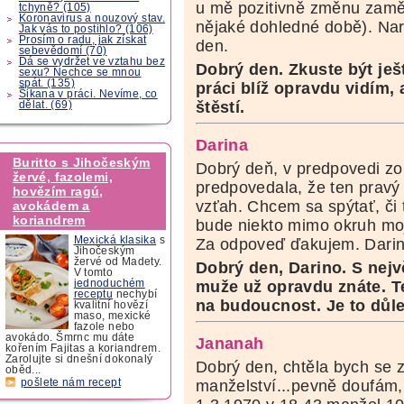
u mě pozitivně změnu zaměs
tchyně? (105)
Koronavirus a nouzový stav.
nějaké dohledné době). Nar
Jak vás to postihlo? (106)
Prosím o radu, jak získat
den.
sebevědomí (70)
Dá se vydržet ve vztahu bez
Dobrý den. Zkuste být ješ
sexu? Nechce se mnou
spát. (135)
práci blíž opravdu vidím,
Šikana v práci. Nevíme, co
štěstí.
dělat. (69)
Darina
Buritto s Jihočeským
Dobrý deň, v predpovedi zo
žervé, fazolemi,
predpovedala, že ten pravý 
hovězím ragú,
vzťah. Chcem sa spýtať, či
avokádem a
koriandrem
bude niekto mimo okruh mo
Mexická klasika
s
Za odpoveď ďakujem. Darina
Jihočeským
žervé od Madety.
Dobrý den, Darino. S nej
V tomto
jednoduchém
muže už opravdu znáte. Te
receptu
nechybí
na budoucnost. Je to důlež
kvalitní hovězí
maso, mexické
fazole nebo
avokádo. Šmrnc mu dáte
Jananah
kořením Fajitas a koriandrem.
Zarolujte si dnešní dokonalý
Dobrý den, chtěla bych se 
oběd...
manželství...pevně doufám, 
pošlete nám recept