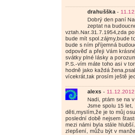
drahušška
-
11.12
Dobrý den paní Na
zeptat na budoucn
vztah.Nar.31.7.1954,zda p
bude mít spol.zájmy,bude to
bude s ním příjemná budou
odpověď a přeji Vám krásn
svátky plné lásky a porozu
P.S.-vím máte toho asi v t
hodně jako každá žena,psal
vícekrát,tak prosím ještě j
alexs
-
11.12.2012
Nadi, ptám se na 
Jsme spolu 15 let
děti,myslím,že je to můj os
poslední době nejsem štast
mezi námi byla stále hlubší
zlepšení, můžu být v manže