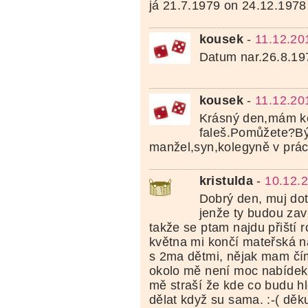
já 21.7.1979 on 24.12.1978
kousek
-
11.12.20
Datum nar.26.8.19
kousek
-
11.12.20
Krásný den,mám k
faleš.Pomůžete?Bý
manžel,syn,kolegyně v prác
kristulda
-
10.12.
Dobrý den, muj dot
jenže ty budou zav
takže se ptam najdu přiští 
května mi končí mateřská 
s 2ma dětmi, nějak mam čím
okolo mě není moc nabídek 
mě straší že kde co budu hl
dělat když su sama. :-( děk