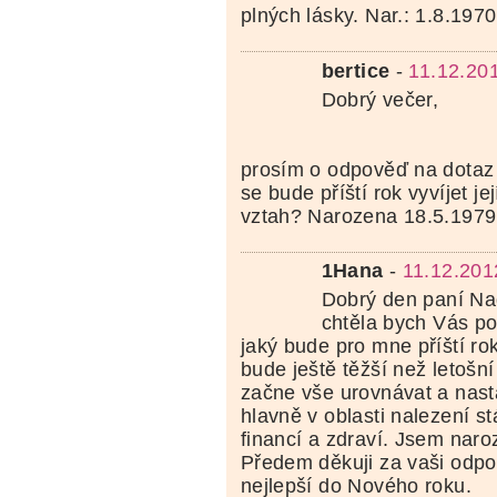
plných lásky. Nar.: 1.8.1970
bertice
-
11.12.20
Dobrý večer,
prosím o odpověď na dotaz t
se bude příští rok vyvíjet jej
vztah? Narozena 18.5.1979
1Hana
-
11.12.201
Dobrý den paní Na
chtěla bych Vás po
jaký bude pro mne příští ro
bude ještě těžší než letošní
začne vše urovnávat a nast
hlavně v oblasti nalezení s
financí a zdraví. Jsem nar
Předem děkuji za vaši odpo
nejlepší do Nového roku.