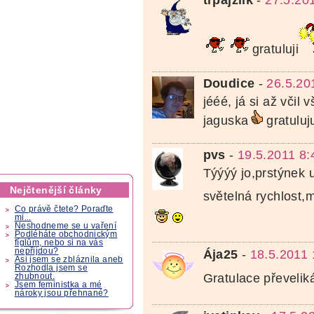
gratuluji
Doudice
-
26.5.20
jééé, já si až včil 
jaguska
gratuluj
pvs
-
19.5.2011 8:
Týýýý jo,prstýnek u
Nejčtenější články
světelná rychlost,
Co právě čtete? Poraďte
mi...
Neshodneme se u vaření
Podléháte obchodnickým
fíglům, nebo si na vás
nepřijdou?
Ája25
-
18.5.2011 
Asi jsem se zbláznila aneb
Rozhodla jsem se
Gratulace převelik
zhubnout.
Jsem feministka a mé
nároky jsou přehnané?