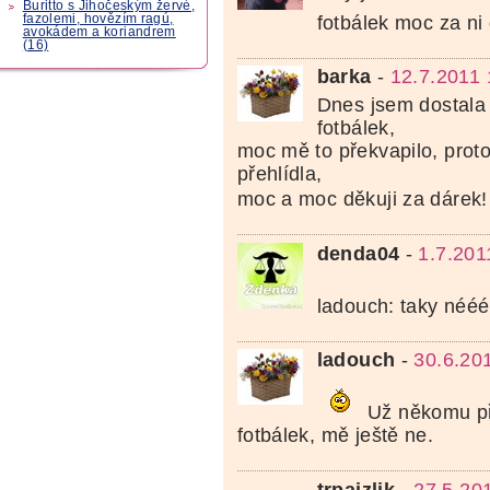
Buritto s Jihočeským žervé,
fazolemi, hovězím ragú,
fotbálek moc za ni
avokádem a koriandrem
(16)
barka
-
12.7.2011 
Dnes jsem dostala 
fotbálek,
moc mě to překvapilo, prot
přehlídla,
moc a moc děkuji za dárek
denda04
-
1.7.201
ladouch: taky néé
ladouch
-
30.6.20
Už někomu při
fotbálek, mě ještě ne.
trpajzlik
-
27.5.20