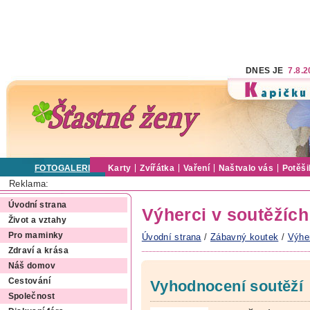
DNES JE
7.8.
FOTOGALERIE
Karty
Zvířátka
Vaření
Naštvalo vás
Potěši
Reklama:
Úvodní strana
Výherci v soutěžích
Život a vztahy
Pro maminky
Úvodní strana
/
Zábavný koutek
/
Výher
Zdraví a krása
Náš domov
Cestování
Vyhodnocení soutěží
Společnost