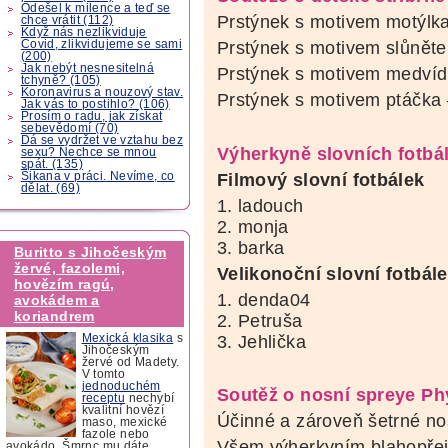
Odešel k milence a teď se
Prstýnek s motivem motýlk
chce vrátit (112)
Když nás nezlikviduje
Covid, zlikvidujeme se sami
Prstýnek s motivem slůnět
(200)
Jak nebýt nesnesitelná
Prstýnek s motivem medví
tchyně? (105)
Koronavirus a nouzový stav.
Prstýnek s motivem ptáčka
Jak vás to postihlo? (106)
Prosím o radu, jak získat
sebevědomí (70)
Dá se vydržet ve vztahu bez
Výherkyně slovních fotbál
sexu? Nechce se mnou
spát. (135)
Šikana v práci. Nevíme, co
Filmový slovní fotbálek
dělat. (69)
1. ladouch
2. monja
3. barka
Buritto s Jihočeským
žervé, fazolemi,
Velikonoční slovní fotbál
hovězím ragú,
1. denda04
avokádem a
koriandrem
2. Petruša
3. Jehlička
Mexická klasika
s
Jihočeským
žervé od Madety.
V tomto
jednoduchém
Soutěž o nosní spreye P
receptu
nechybí
kvalitní hovězí
Účinné a zároveň šetrné n
maso, mexické
fazole nebo
Všem výherkyním blahopře
avokádo. Šmrnc mu dáte