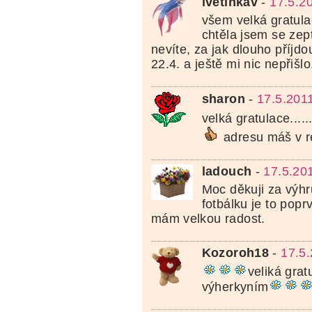
ivetinkav
-
17.5.2
všem velká gratulac
chtěla jsem se zept
nevíte, za jak dlouho příjdo
22.4. a ještě mi nic nepřišl
sharon
-
17.5.201
velká gratulace.....
adresu máš v reg
ladouch
-
17.5.20
Moc děkuji za výhr
fotbálku je to popr
mám velkou radost.
Kozoroh18
-
17.5.
veliká gra
výherkyním