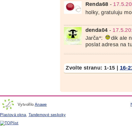
Renda68
-
17.5.20
holky, gratuluju m
denda04
-
17.5.20
Jarča*:
dik ale
poslat adresa na t
Zvolte stranu:
1-15
|
16-2
Vytvořilo
Anawe
Plastová okna
,
Tandemové seskoky