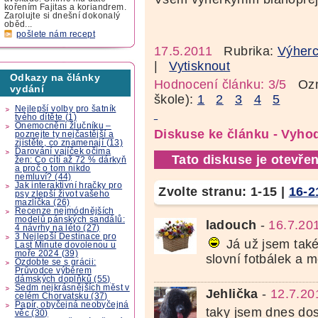
kořením Fajitas a koriandrem.
Zarolujte si dnešní dokonalý
oběd...
pošlete nám recept
17.5.2011
Rubrika:
Výherc
|
Vytisknout
Odkazy na články
Hodnocení článku: 3/5
Ozná
vydání
škole):
1
2
3
4
5
Nejlepší volby pro šatník
tvého dítěte (1)
Onemocnění žlučníku –
Diskuse ke článku - Vyho
poznejte ty nejčastější a
zjistěte, co znamenají (13)
Darování vajíček očima
Tato diskuse je otevřen
žen: Co cítí až 72 % dárkyň
a proč o tom nikdo
nemluví? (44)
Jak interaktivní hračky pro
Zvolte stranu:
1-15
|
16-2
psy zlepší život vašeho
mazlíčka (26)
Recenze nejmódnějších
modelů pánských sandálů:
ladouch
-
16.7.20
4 návrhy na léto (27)
3 Nejlepší Destinace pro
Já už jsem také
Last Minute dovolenou u
moře 2024 (39)
slovní fotbálek a m
Ozdobte se s grácii:
Průvodce výběrem
dámských doplňků (55)
Sedm nejkrásnějších měst v
Jehlička
-
12.7.20
celém Chorvatsku (37)
Papír, obyčejná neobyčejná
taky jsem dnes dos
věc (30)