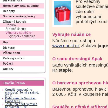
Pro všechny
Diskusní fóra
soutěživé čtenář
Horoskopy, sny, tajemno
zde další
Recepty
vyhodnocení
Soutěže, ankety, kvízy
proběhlých sout
Zábavný koutek
Rébusy
Šťastná šestka
Výherci v soutěžích
Vyhrajte náušnice
Výherci v soutěžích
Náušnice od e-shopu
Hry
www.nausi.cz
získává
jagu
Diskuse
Píšete sami
O sadu dressingů Spak
Katalog služeb
Počasí
Sadu vynikajících dressingů
Odkazy
Kristaple
.
O barevnou sprchovou hla
Dnešní téma
Barevnou sprchovou hlavic
Opustit nemocného
manžela? Je mi strašně.
2 000,- Kč si v koupelně na
(218)
Další smutné Vánoce.
Covid (219)
Touhu po dítěti vyřešila
Soutěže o dětské stříbrné
podrazem (109)