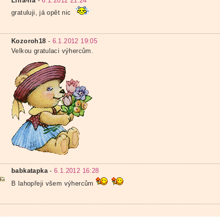
Lilia-na
-
6.1.2012 21:24
gratuluji, já opět nic
Kozoroh18
-
6.1.2012 19:05
Velkou gratulaci výhercům.
babkatapka
-
6.1.2012 16:28
B lahopřeji všem výhercům