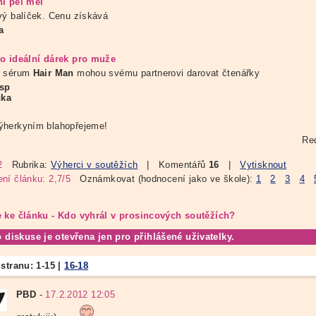
í pel mel
vý balíček. Cenu získává
a
o ideální dárek pro muže
é sérum
Hair Man
mohou svému partnerovi darovat čtenářky
usp
cka
herkyním blahopřejeme!
Re
2
Rubrika:
Výherci v soutěžích
| Komentářů
16
|
Vytisknout
ní článku: 2,7/5
Oznámkovat (hodnocení jako ve škole):
1
2
3
4
 ke článku - Kdo vyhrál v prosincových soutěžích?
o diskuse je otevřena jen pro přihlášené uživatelky.
 stranu:
1-15
|
16-18
PBD
-
17.2.2012 12:05