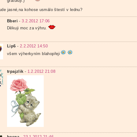
gratuluji:)
ude jasné,na kohose usmálo štestí v lednu?
Bberi
-
3.2.2012 17:06
Děkuji moc za výhru.
Lip6
-
2.2.2012 14:50
všem výherkyním blahopřeji
trpajzlik
-
1.2.2012 21:08
bosna
-
23.1.2012 21:46