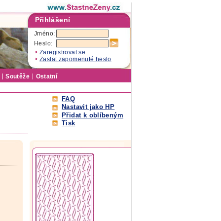
Přihlášení
Jméno:
Heslo:
Zaregistrovat se
Zaslat zapomenuté heslo
Soutěže
Ostatní
FAQ
Nastavit jako HP
Přidat k oblíbeným
Tisk