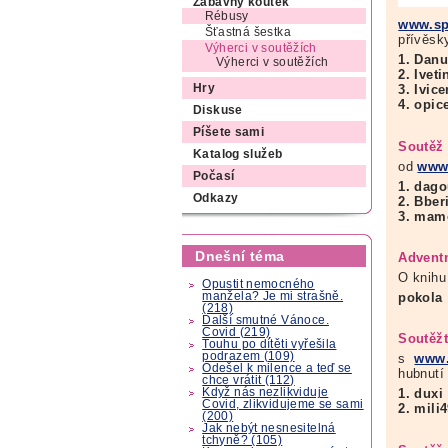
Zábavný koutek
Rébusy
www.spe
Šťastná šestka
přívěsk
Výherci v soutěžích
1. Dan
Výherci v soutěžích
2. Ivet
Hry
3. Ivic
4. opic
Diskuse
Píšete sami
Soutěž 
Katalog služeb
od
www.
Počasí
1. dag
Odkazy
2. Bber
3. mam
Dnešní téma
Adventn
O knihu
Opustit nemocného
manžela? Je mi strašně.
pokola
(218)
Další smutné Vánoce.
Covid (219)
Soutěžt
Touhu po dítěti vyřešila
podrazem (109)
s
www.
Odešel k milence a teď se
hubnutí
chce vrátit (112)
Když nás nezlikviduje
1. duxi
Covid, zlikvidujeme se sami
2. mili
(200)
Jak nebýt nesnesitelná
tchyně? (105)