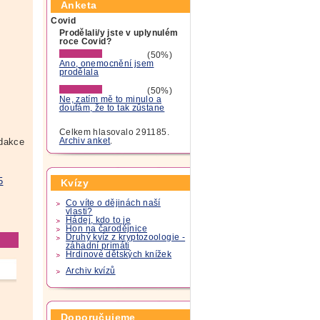
Anketa
Covid
Prodělali/y jste v uplynulém
roce Covid?
(50%)
Ano, onemocnění jsem
prodělala
(50%)
Ne, zatím mě to minulo a
doufám, že to tak zůstane
Celkem hlasovalo 291185.
dakce
Archiv anket
.
5
Kvízy
Co víte o dějinách naší
vlasti?
Hádej, kdo to je
Hon na čarodějnice
Druhý kvíz z kryptozoologie -
záhadní primáti
Hrdinové dětských knížek
Archiv kvízů
Doporučujeme