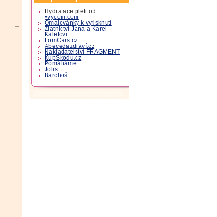
Hydratace pleti od
yvycom.com
Omalovánky k vytisknutí
Zlatnictví Jana a Karel
Kaletovi
LomCars.cz
Abecedazdraví.cz
Nakladatelství FRAGMENT
KupSkodu.cz
Pomáháme
Jolis
Barchoš