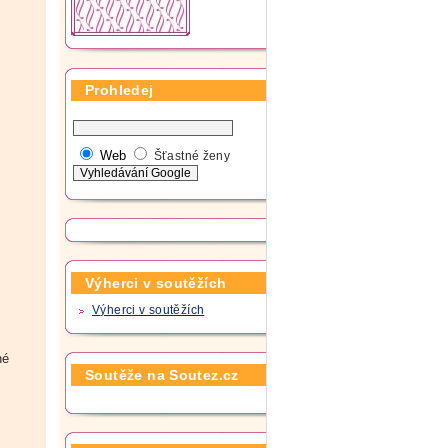
Prohledej
Web
Šťastné ženy
Výherci v soutěžích
Výherci v soutěžích
né
Soutěže na Soutez.cz