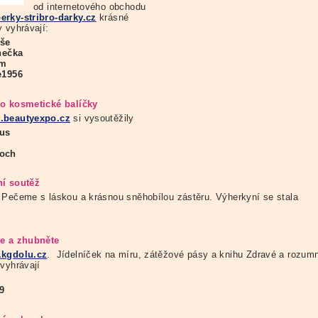
od internetového obchodu
rky-stribro-darky.cz
krásné
y vyhrávají:
uše
inečka
em
e1956
o kosmetické balíčky
beautyexpo.cz
si vysoutěžily
ous
i
och
í soutěž
 Pečeme s láskou a krásnou sněhobílou zástěru. Výherkyní se stala
e a zhubněte
kgdolu.cz
. Jídelníček na míru, zátěžové pásy a knihu Zdravé a rozum
 vyhrávají
49