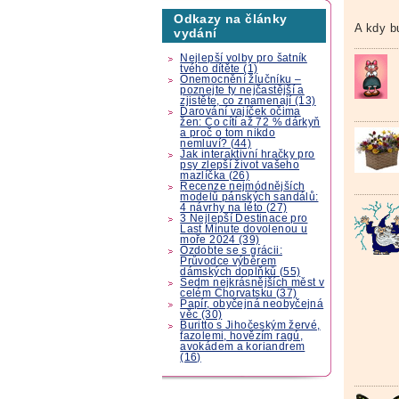
Odkazy na články
A kdy b
vydání
Nejlepší volby pro šatník
tvého dítěte (1)
Onemocnění žlučníku –
poznejte ty nejčastější a
zjistěte, co znamenají (13)
Darování vajíček očima
žen: Co cítí až 72 % dárkyň
a proč o tom nikdo
nemluví? (44)
Jak interaktivní hračky pro
psy zlepší život vašeho
mazlíčka (26)
Recenze nejmódnějších
modelů pánských sandálů:
4 návrhy na léto (27)
3 Nejlepší Destinace pro
Last Minute dovolenou u
moře 2024 (39)
Ozdobte se s grácii:
Průvodce výběrem
dámských doplňků (55)
Sedm nejkrásnějších měst v
celém Chorvatsku (37)
Papír, obyčejná neobyčejná
věc (30)
Buritto s Jihočeským žervé,
fazolemi, hovězím ragú,
avokádem a koriandrem
(16)