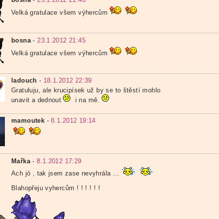
Velká gratulace všem výhercům
bosna
-
23.1.2012 21:45
Velká gratulace všem výhercům
ladouch
-
18.1.2012 22:39
Gratuluju, ale krucipísek už by se to štěstí mohlo
unavit a dednout
i na mě.
mamoutek
-
8.1.2012 19:14
Mařka
-
8.1.2012 17:29
Ach jó , tak jsem zase nevyhrála ...
Blahopřeju vyhercům ! ! ! ! ! !