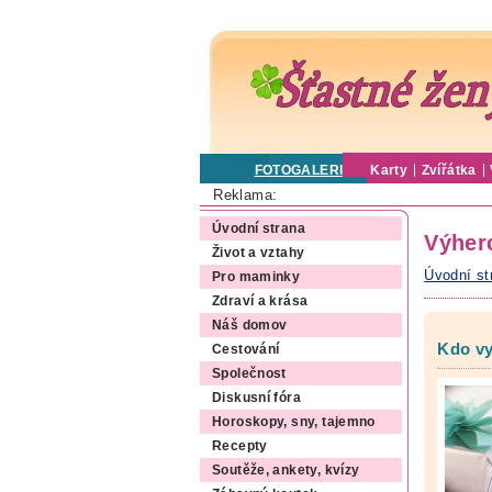
FOTOGALERIE
Karty
Zvířátka
Reklama:
Úvodní strana
Výherc
Život a vztahy
Úvodní st
Pro maminky
Zdraví a krása
Náš domov
Kdo vy
Cestování
Společnost
Diskusní fóra
Horoskopy, sny, tajemno
Recepty
Soutěže, ankety, kvízy