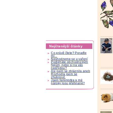
Nejčtenější články
Co právě čtete? Poraďte
mi...
Neshodneme se u vaření
Podléháte obchodnickým
fíglům, nebo si na vás
nepřijdou?
Asi jsem se zbláznila aneb
Rozhodla jsem se
zhubnout.
Jsem feministka a mé
nároky jsou přehnané?