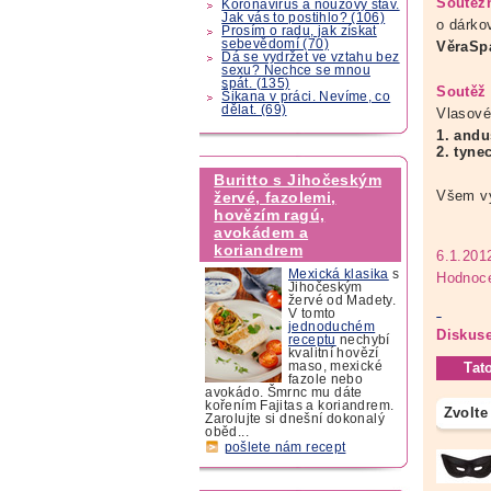
Soutěžn
Koronavirus a nouzový stav.
Jak vás to postihlo? (106)
o dárko
Prosím o radu, jak získat
sebevědomí (70)
VěraSp
Dá se vydržet ve vztahu bez
sexu? Nechce se mnou
spát. (135)
Soutěž 
Šikana v práci. Nevíme, co
dělat. (69)
Vlasov
1. and
2. tyne
Buritto s Jihočeským
Všem vý
žervé, fazolemi,
hovězím ragú,
avokádem a
koriandrem
6.1.201
Mexická klasika
s
Hodnoce
Jihočeským
žervé od Madety.
V tomto
jednoduchém
Diskuse
receptu
nechybí
kvalitní hovězí
maso, mexické
Tat
fazole nebo
avokádo. Šmrnc mu dáte
kořením Fajitas a koriandrem.
Zvolte
Zarolujte si dnešní dokonalý
oběd...
pošlete nám recept