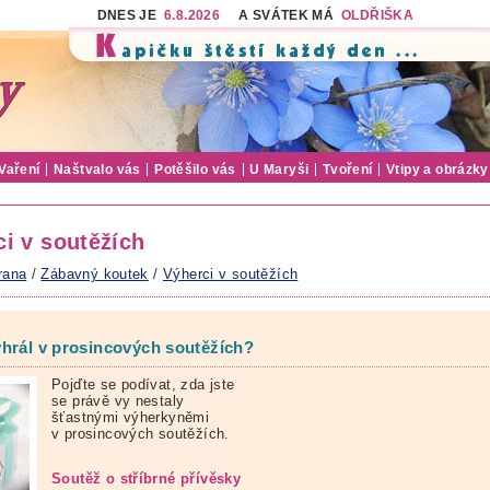
DNES JE
6.8.2026
A SVÁTEK MÁ
OLDŘIŠKA
Vaření
Naštvalo vás
Potěšilo vás
U Maryši
Tvoření
Vtipy a obrázky
i v soutěžích
rana
/
Zábavný koutek
/
Výherci v soutěžích
hrál v prosincových soutěžích?
Pojďte se podívat, zda jste
se právě vy nestaly
šťastnými výherkyněmi
v prosincových soutěžích.
Soutěž o stříbrné přívěsky