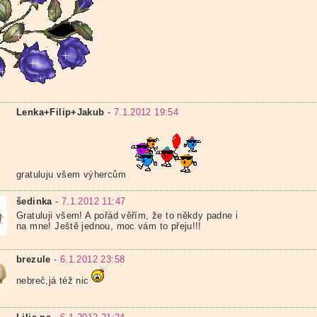
Lenka+Filip+Jakub
-
7.1.2012 19:54
gratuluju všem výhercům
šedinka
-
7.1.2012 11:47
Gratuluji všem! A pořád věřím, že to někdy padne i
na mne! Ještě jednou, moc vám to přeju!!!
brezule
-
6.1.2012 23:58
nebreč,já též nic