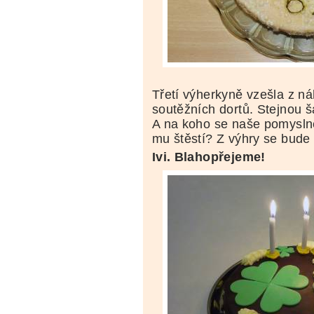
Třetí výherkyně vzešla z n
soutěžních dortů. Stejnou š
A na koho se naše pomyslné
mu štěstí? Z výhry se bude
Ivi. Blahopřejeme!