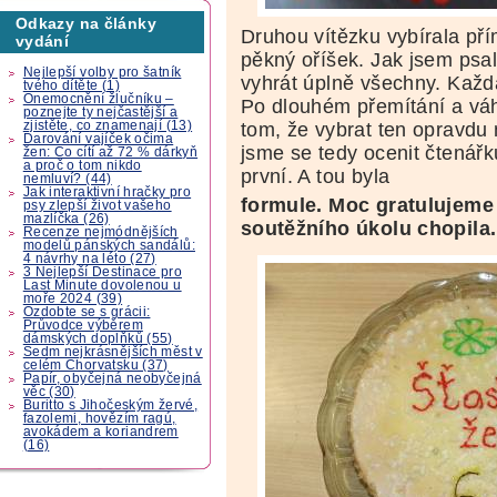
Odkazy na články
Druhou vítězku vybírala pří
vydání
pěkný oříšek. Jak jsem psa
Nejlepší volby pro šatník
vyhrát úplně všechny. Každá
tvého dítěte (1)
Onemocnění žlučníku –
Po dlouhém přemítání a vá
poznejte ty nejčastější a
zjistěte, co znamenají (13)
tom, že vybrat ten opravdu
Darování vajíček očima
jsme se tedy ocenit čtenářku
žen: Co cítí až 72 % dárkyň
a proč o tom nikdo
první. A tou byla
nemluví? (44)
Jak interaktivní hračky pro
formule. Moc gratulujeme 
psy zlepší život vašeho
mazlíčka (26)
soutěžního úkolu chopila.
Recenze nejmódnějších
modelů pánských sandálů:
4 návrhy na léto (27)
3 Nejlepší Destinace pro
Last Minute dovolenou u
moře 2024 (39)
Ozdobte se s grácii:
Průvodce výběrem
dámských doplňků (55)
Sedm nejkrásnějších měst v
celém Chorvatsku (37)
Papír, obyčejná neobyčejná
věc (30)
Buritto s Jihočeským žervé,
fazolemi, hovězím ragú,
avokádem a koriandrem
(16)