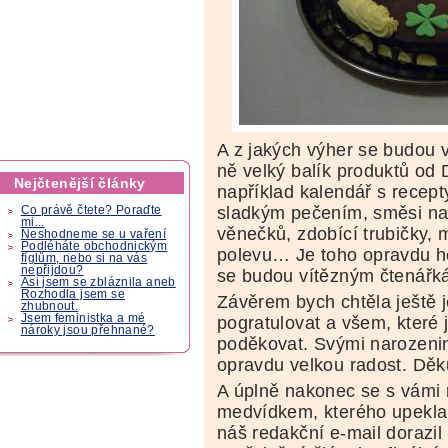
A z jakých výher se budou 
ně velký balík produktů od
Nejčtenější články
například kalendář s recept
sladkým pečením, směsi na 
Co právě čtete? Poraďte
mi...
věnečků, zdobící trubičky,
Neshodneme se u vaření
Podléháte obchodnickým
polevu… Je toho opravdu h
fíglům, nebo si na vás
nepřijdou?
se budou vítězným čtenářká
Asi jsem se zbláznila aneb
Rozhodla jsem se
Závěrem bych chtěla ještě
zhubnout.
Jsem feministka a mé
pogratulovat a všem, které 
nároky jsou přehnané?
poděkovat. Svými narozenin
opravdu velkou radost. Dě
A úplně nakonec se s vámi 
medvídkem, kterého upekla
náš redakční e-mail dorazil 