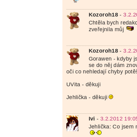
Kozoroh18
-
3.2.
Chtěla bych redakc
zveřejnila můj
Kozoroh18
-
3.2.
Gorawen - kdyby js
se do něj dám zno
oči co nehledají chyby potěš
UVita - děkuji
Jehlička - děkuji
Ivi
-
3.2.2012 19:0
Jehlička: Co jsem n