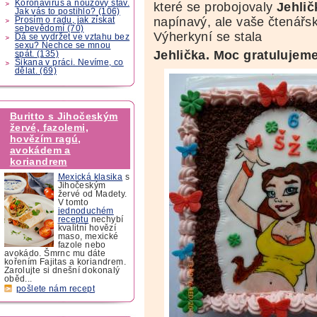
Koronavirus a nouzový stav.
které se probojovaly
Jehlič
Jak vás to postihlo? (106)
napínavý, ale vaše čtenářs
Prosím o radu, jak získat
sebevědomí (70)
Výherkyní se stala
Dá se vydržet ve vztahu bez
sexu? Nechce se mnou
Jehlička. Moc gratulujeme
spát. (135)
Šikana v práci. Nevíme, co
dělat. (69)
Buritto s Jihočeským
žervé, fazolemi,
hovězím ragú,
avokádem a
koriandrem
Mexická klasika
s
Jihočeským
žervé od Madety.
V tomto
jednoduchém
receptu
nechybí
kvalitní hovězí
maso, mexické
fazole nebo
avokádo. Šmrnc mu dáte
kořením Fajitas a koriandrem.
Zarolujte si dnešní dokonalý
oběd...
pošlete nám recept