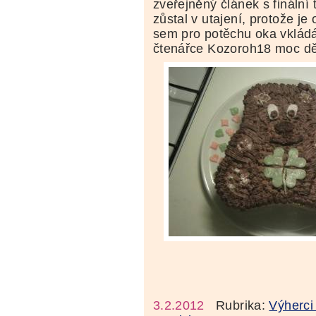
zveřejněný článek s finální 
zůstal v utajení, protože j
sem pro potěchu oka vklád
čtenářce Kozoroh18 moc d
3.2.2012
Rubrika:
Výherci