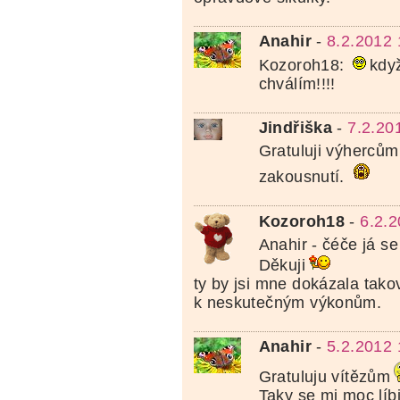
Anahir
-
8.2.2012 
Kozoroh18:
když
chválím!!!!
Jindřiška
-
7.2.20
Gratuluji výhercům 
zakousnutí.
Kozoroh18
-
6.2.
Anahir - čéče já s
Děkuji
ty by jsi mne dokázala tako
k neskutečným výkonům.
Anahir
-
5.2.2012 
Gratuluju vítězům
Taky se mi moc líbi