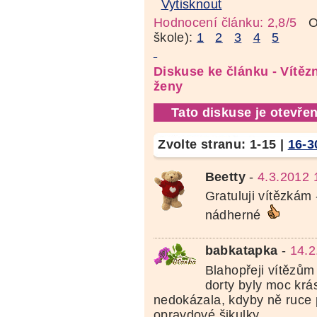
Vytisknout
Hodnocení článku: 2,8/5
Oz
škole):
1
2
3
4
5
Diskuse ke článku - Vítěz
ženy
Tato diskuse je otevřen
Zvolte stranu:
1-15
|
16-3
Beetty
-
4.3.2012 
Gratuluji vítězkám 
nádherné
babkatapka
-
14.2
Blahopřeji vítězům
dorty byly moc krás
nedokázala, kdyby ně ruce po
opravdové šikulky.