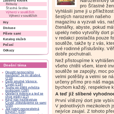
Narozeninový d
Zábavný koutek
Rébusy
pro Šťastné žen
Šťastná šestka
Vyhlásili jsme ji u příležitost
Výherci v soutěžích
šestých narozenin našeho
Výherci v soutěžích
magazínu a vyzvali vás, na
Hry
čtenářky, abyste, pokud má
Diskuse
upekly nebo vytvořily dort
Píšete sami
v redakci postačila pouze fo
Katalog služeb
soutěže, takže ty z vás, kter
Počasí
své rodinné příslušníky. Věř
Odkazy
dobře pochutnali.
Než přistoupíme k vyhlášení
Dnešní téma
všeho chtěli všem, které in
soutěže se zapojily, moc p
Opustit nemocného
manžela? Je mi strašně.
velmi potěšily a velmi se ná
(218)
určeny přímo pro náš magaz
Další smutné Vánoce.
Covid (219)
bychom každý, respektive 
Touhu po dítěti vyřešila
podrazem (109)
A teď již slíbené vyhodno
Odešel k milence a teď se
chce vrátit (112)
První vítězný dort jste vybí
Když nás nezlikviduje
Covid, zlikvidujeme se sami
V jednotlivých mezikolech js
(200)
Jak nebýt nesnesitelná
nejvíce zaujal. Z tohoto pře
tchyně? (105)