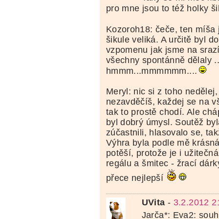
pro mne jsou to též holky ši
Kozoroh18: čeče, ten míša 
šikule veliká. A určitě byl d
vzpomenu jak jsme na srazí
všechny spontánně dělaly ..
hmmm...mmmmmm....
Meryl: nic si z toho nedělej
nezavděčíš, každej se na v
tak to prostě chodí. Ale chá
byl dobrý úmysl. Soutěž byl
zúčastnili, hlasovalo se, ta
Výhra byla podle mě krásná
potěší, protože je i užitečn
regálu a šmitec - žrací dárk
přece nejlepší
UVita
-
3.2.2012 2
Jarča*: Eva2: souh