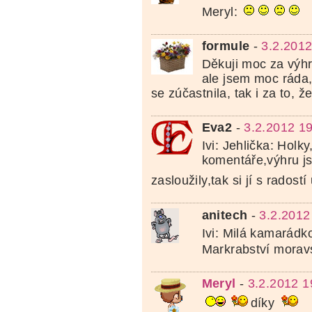
Meryl:
formule
-
3.2.2012
Děkuji moc za výhr
ale jsem moc ráda,
se zúčastnila, tak i za to, ž
Eva2
-
3.2.2012 1
Ivi: Jehlička: Holk
komentáře,výhru js
zasloužily,tak si jí s radostí 
anitech
-
3.2.2012
Ivi: Milá kamarádko
Markrabství moravs
Meryl
-
3.2.2012 1
díky