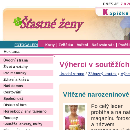
DNES JE
7.8.
FOTOGALERIE
Karty
Zvířátka
Vaření
Naštvalo vás
Potěši
Reklama:
Úvodní strana
Výherci v soutěžích
Život a vztahy
Pro maminky
Úvodní strana
/
Zábavný koutek
/
Výher
Zdraví a krása
Náš domov
Cestování
Vítězné narozeninové
Společnost
Po celý leden
Diskusní fóra
probíhala na n
Horoskopy, sny, tajemno
magazínu fotos
Recepty
a názvem
Soutěže, ankety, kvízy