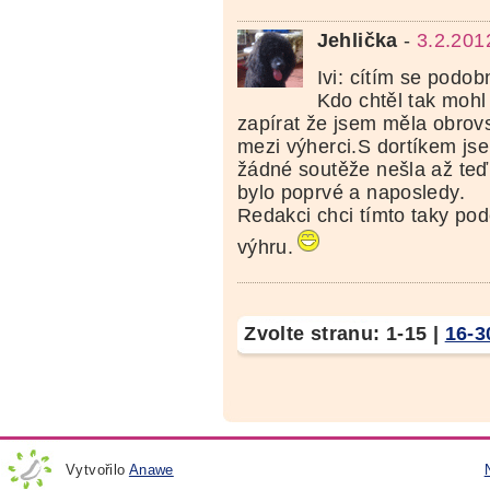
Jehlička
-
3.2.201
Ivi: cítím se podob
Kdo chtěl tak mohl
zapírat že jsem měla obrov
mezi výherci.S dortíkem jse
žádné soutěže nešla až teď,
bylo poprvé a naposledy.
Redakci chci tímto taky po
výhru.
Zvolte stranu:
1-15
|
16-3
Vytvořilo
Anawe