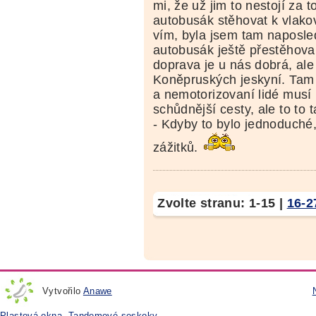
mi, že už jim to nestojí za 
autobusák stěhovat k vlak
vím, byla jsem tam naposle
autobusák ještě přestěhova
doprava je u nás dobrá, ale
Koněpruských jeskyní. Tam 
a nemotorizovaní lidé musí 
schůdnější cesty, ale to to 
- Kdyby to bylo jednoduché,
zážitků.
Zvolte stranu:
1-15
|
16-2
Vytvořilo
Anawe
Plastová okna
,
Tandemové seskoky