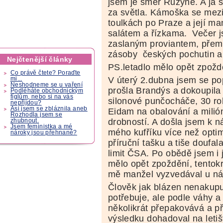
jsem je směr Ruzyně. A já 
za světla. Kámoška se mezi
toulkách po Praze a její 
salátem a řízkama. Večer j
zaslaným proviantem, přem
zásoby českých pochutin a
Nejčtenější články
PS.letadlo mělo opět zpožd
Co právě čtete? Poraďte
V úterý 2.dubna jsem se po
mi...
Neshodneme se u vaření
prošla Brandýs a dokoupila 
Podléháte obchodnickým
fíglům, nebo si na vás
silonové punčocháče, 30 roh
nepřijdou?
Asi jsem se zbláznila aneb
Eidam na obalování a milión
Rozhodla jsem se
drobností. A došla jsem k 
zhubnout.
Jsem feministka a mé
mého kufříku více než optim
nároky jsou přehnané?
příruční tašku a tiše doufal
limit ČSA. Po obědě jsem i j
mělo opět zpoždění, tentok
mě manžel vyzvedával u ná
Člověk jak blázen nenakupu
potřebuje, ale podle váhy a
několikrát přepakovává a p
výsledku dohadoval na letiš