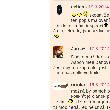
celina
-
19.3.2014
škoda, že 
ten popis malování
hlásila, ať mám inspiraci
Jo, jo, zkratky jsou vždycky 
Jarča*
-
17.3.2014
Dočítám až dneska
Aspoň měli Dánové
Ještě by mě zajímalo, jestli 
jim u nás celkově líbilo.
orinka
-
16.3.2014
možná by pomohlo 
kolikrát je článek př
nevím.
Uznávám argumen
tu moc nedá, jedině chválit