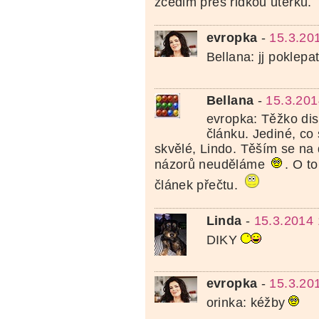
zcedim pres ridkou uterku.
evropka
-
15.3.20
Bellana: jj poklepa
Bellana
-
15.3.201
evropka: Těžko di
článku. Jediné, co
skvělé, Lindo. Těším se na d
názorů neuděláme
. O to
článek přečtu.
Linda
-
15.3.2014 
DIKY
evropka
-
15.3.20
orinka: kéžby