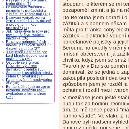
Nejlepší volby pro šatník
stoupání, o kterém se mi t
tvého dítěte (1)
Onemocnění žlučníku –
pozapoměl zmínit a já na n
poznejte ty nejčastější a
zjistěte, co znamenají (13)
Do Berouna jsem dorazili o 
Darování vajíček očima
žen: Co cítí až 72 % dárkyň
zážitků a s bahnem někam 
a proč o tom nikdo
nemluví? (44)
měla pro Franka coby elekt
Jak interaktivní hračky pro
zážitek – elektrické vedení
psy zlepší život vašeho
mazlíčka (26)
porcelánové pojistky a jeji
Recenze nejmódnějších
modelů pánských sandálů:
Berouna ho uvedly v němý ú
4 návrhy na léto (27)
3 Nejlepší Destinace pro
místní občerstvení, já zaži
Last Minute dovolenou u
chvilku, když jsem se snažil
moře 2024 (39)
Ozdobte se s grácii:
Tvaroh je v Dánsku poměrn
Průvodce výběrem
dámských doplňků (55)
domníval, že se jedná o zap
Sedm nejkrásnějších měst v
celém Chorvatsku (37)
zakoupila poslední dva tvar
Papír, obyčejná neobyčejná
způsobem jsem je rozdělila
věc (30)
Buritto s Jihočeským žervé,
ochutnali rozdíl mezi tvaro
fazolemi, hovězím ragú,
avokádem a koriandrem
V mezičase jsem ještě stači
(16)
budu tak za hodinu. Domluv
tím, že mě lehce pozná “m
bahno všude”. Ve vlaku z 
Dánové byli nadšeni výhled
nimi rozloučila, oni se jeli