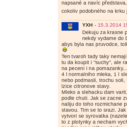
napsané a navíc představa
cokoliv podobného na krku já
YXH
-
15.3.2014 1
Dekuju za krasne p
nekdy vydame do D
abys byla nas pruvodce, toli
Ten tvaroh tady taky nemaji
tu da koupit i "suchy", ale 
na peceni i na pomazanky...
4 l normalniho mleka, 1 l sl
nebo podmasli, trochu soli,
lzice citronove stavy.
Mleko a slehacku dam varit,
podle chuti. Jak se zacne z
naliju do toho rozmichane p
stavou. Tim se to srazi. Ja
vytvori se syrovatka (naze
to z plotynky a necham vyc