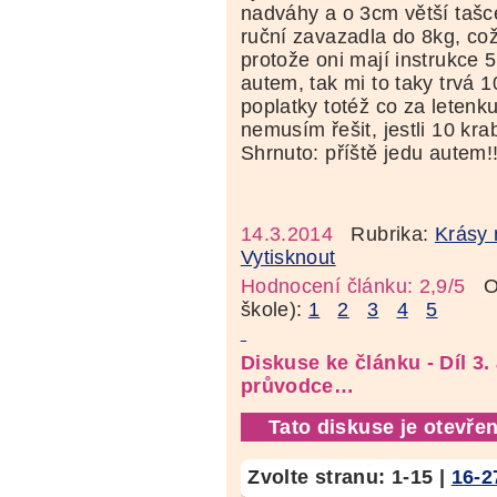
nadváhy a o 3cm větší tašc
ruční zavazadla do 8kg, což
protože oni mají instrukce 
autem, tak mi to taky trvá 
poplatky totéž co za letenk
nemusím řešit, jestli 10 kra
Shrnuto: příště jedu autem!!
14.3.2014
Rubrika:
Krásy 
Vytisknout
Hodnocení článku: 2,9/5
Oz
škole):
1
2
3
4
5
Diskuse ke článku - Díl 3.
průvodce…
Tato diskuse je otevřen
Zvolte stranu:
1-15
|
16-2