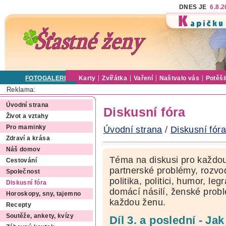
DNES JE
6.8.
FOTOGALERIE
Karty
Zvířátka
Vaření
Naštvalo vás
Potěši
Reklama:
Úvodní strana
Diskusní fóra
Život a vztahy
Pro maminky
Úvodní strana
/
Diskusní fóra
Zdraví a krása
Náš domov
Téma na diskusi pro každou
Cestování
partnerské problémy, rozvod
Společnost
politika, politici, humor, le
Diskusní fóra
domácí násilí, ženské pro
Horoskopy, sny, tajemno
každou ženu.
Recepty
Soutěže, ankety, kvízy
Díl 3. a poslední - J