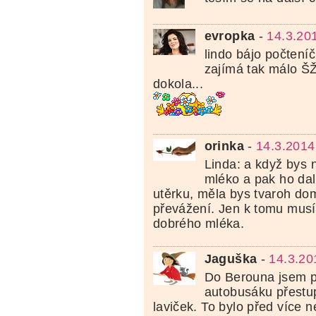
evropka
-
14.3.20
lindo bájo počteníč
zajímá tak málo ŠŽ
dokola...
orinka
-
14.3.2014
Linda: a když bys 
mléko a pak ho dal
utěrku, měla bys tvaroh do
převážení. Jen k tomu musí
dobrého mléka.
Jaguška
-
14.3.20
Do Berouna jsem p
autobusáku přestup
laviček. To bylo před více n