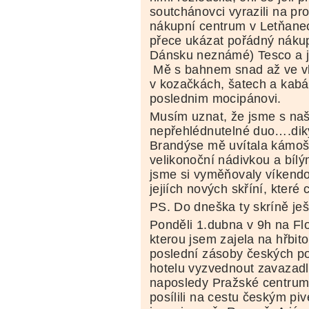
soutchánovci vyrazili na p
nákupní centrum v Letňanec
přece ukázat pořádný nákup
Dánsku neznámé) Tesco a je
Mě s bahnem snad až ve vl
v kozačkách, šatech a kabát
poslednim mocipánovi.
Musím uznat, že jsme s naš
nepřehlédnutelné duo….dik
Brandýse mě uvítala kámo
velikonoční nádivkou a bílý
jsme si vyměňovaly víkendo
jejiích nových skříní, které
PS. Do dneška ty skríně je
Ponděli 1.dubna v 9h na Fl
kterou jsem zajela na hřbit
poslední zásoby českých poc
hotelu vyzvednout zavazadl
naposledy Pražské centrum
posílili na cestu českým piv