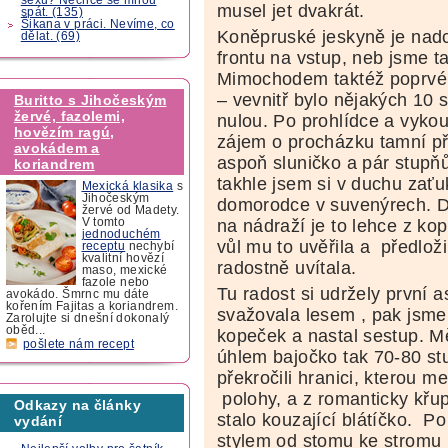
musel jet dvakrát.
spát. (135)
Šikana v práci. Nevíme, co
Koněpruské jeskyně je nadch
dělat. (69)
frontu na vstup, neb jsme ta
Mimochodem taktéž poprvé v
– vevnitř bylo nějakých 10 
Buritto s Jihočeským
žervé, fazolemi,
nulou. Po prohlídce a vykou
hovězím ragú,
zájem o procházku tamní př
avokádem a
aspoň sluničko a pár stupňů
koriandrem
takhle jsem si v duchu zaťu
Mexická klasika
s
Jihočeským
domorodce v suvenýrech. D
žervé od Madety.
na nádraží je to lehce z ko
V tomto
jednoduchém
vůl mu to uvěřila a předlož
receptu
nechybí
kvalitní hovězí
radostně uvítala.
maso, mexické
fazole nebo
Tu radost si udržely první a
avokádo. Šmrnc mu dáte
kořením Fajitas a koriandrem.
svažovala lesem , pak jsme 
Zarolujte si dnešní dokonalý
oběd...
kopeček a nastal sestup. M
pošlete nám recept
úhlem bajočko tak 70-80 st
překročili hranici, kterou m
polohy, a z romanticky křu
Odkazy na články
stalo kouzající blátíčko. P
vydání
stylem od stomu ke stromu 