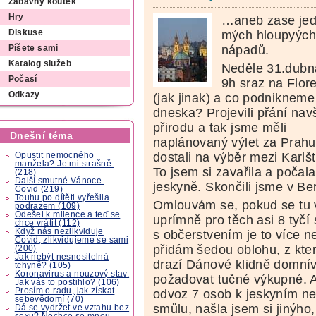
Zábavný koutek
Hry
…aneb zase jed
mých hloupyých
Diskuse
nápadů.
Píšete sami
Katalog služeb
Neděle 31.dubn
Počasí
9h sraz na Flor
Odkazy
(jak jinak) a co podnikneme
dneska? Projevili přání navš
přirodu a tak jsme měli
Dnešní téma
naplánovaný výlet za Prahu
dostali na výběr mezi Karl
Opustit nemocného
manžela? Je mi strašně.
To jsem si zavařila a počala
(218)
Další smutné Vánoce.
jeskyně. Skončili jsme v B
Covid (219)
Touhu po dítěti vyřešila
Omlouvám se, pokud se tu 
podrazem (109)
Odešel k milence a teď se
uprímně pro těch asi 8 tyčí
chce vrátit (112)
Když nás nezlikviduje
s občerstvením je to více 
Covid, zlikvidujeme se sami
přidám šedou oblohu, z kter
(200)
Jak nebýt nesnesitelná
drazí Dánové klidně domnív
tchyně? (105)
Koronavirus a nouzový stav.
požadovat tučné výkupné. A
Jak vás to postihlo? (106)
Prosím o radu, jak získat
odvoz 7 osob k jeskyním nes
sebevědomí (70)
smůlu, našla jsem si jinýho
Dá se vydržet ve vztahu bez
sexu? Nechce se mnou