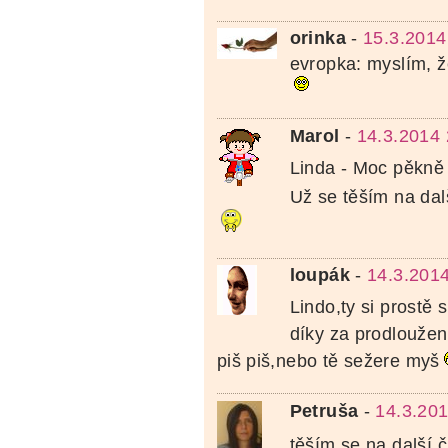
orinka
-
15.3.2014
evropka: myslím, ž
Marol
-
14.3.2014 
Linda - Moc pěkn
Už se těším na dal
loupák
-
14.3.201
Lindo,ty si prostě
díky za prodloužen
piš piš,nebo tě sežere myš
Petruša
-
14.3.201
těším se na další 